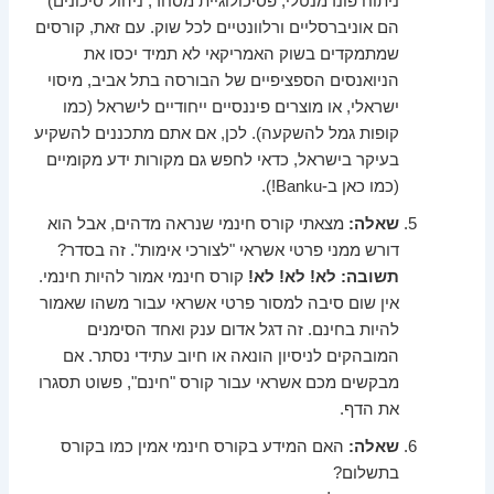
ניתוח פונדמנטלי, פסיכולוגיית מסחר, ניהול סיכונים)
הם אוניברסליים ורלוונטיים לכל שוק. עם זאת, קורסים
שמתמקדים בשוק האמריקאי לא תמיד יכסו את
הניואנסים הספציפיים של הבורסה בתל אביב, מיסוי
ישראלי, או מוצרים פיננסיים ייחודיים לישראל (כמו
קופות גמל להשקעה). לכן, אם אתם מתכננים להשקיע
בעיקר בישראל, כדאי לחפש גם מקורות ידע מקומיים
(כמו כאן ב-Banku!).
שאלה:
מצאתי קורס חינמי שנראה מדהים, אבל הוא
דורש ממני פרטי אשראי "לצורכי אימות". זה בסדר?
תשובה:
לא! לא! לא!
קורס חינמי אמור להיות חינמי.
אין שום סיבה למסור פרטי אשראי עבור משהו שאמור
להיות בחינם. זה דגל אדום ענק ואחד הסימנים
המובהקים לניסיון הונאה או חיוב עתידי נסתר. אם
מבקשים מכם אשראי עבור קורס "חינם", פשוט תסגרו
את הדף.
שאלה:
האם המידע בקורס חינמי אמין כמו בקורס
בתשלום?