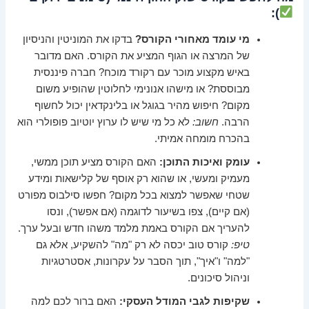
):
מי עומד מאחורי הקורס?
בדקו את המוניטין והניסיון
של המרצה או הגוף המציע את הקורס. האם מדובר
באיש מקצוע מוכר עם רקורד מוכח? חברה פיננסית
מבוססת? או מישהו אנונימי לחלוטין שהופיע משום
מקום? חיפוש מהיר בגוגל או בלינקדאין יכול לחשוף
הרבה.
חשוב:
לא כל מי שיש לו ערוץ יוטיוב פופולרי הוא
בהכרח מומחה אמיתי.
עומק ואיכות התוכן:
האם הקורס מציע תוכן ממשי,
מעמיק ומעשי, או שהוא רק אוסף של קלישאות ומידע
שטחי שאפשר למצוא בכל מקום? חפשו סילבוס מפורט
(אם קיים), צפו בשיעור לדוגמה (אם אפשר), ונסו
להעריך אם הקורס באמת מלמד משהו חדש ובעל ערך.
טיפ:
קורס טוב יכסה לא רק "מה" להשקיע, אלא גם
"למה" ו"איך", תוך הסבר על עקרונות, אסטרטגיות
וניהול סיכונים.
שקיפות לגבי המודל העסקי:
האם ברור לכם למה