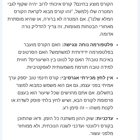
הקורס מוצע בחינם? קורס איכותי לרוב יהיה שקוף לגבי
המטרה שלו (למשל, "זהו קורס מבוא לקראת הקורס
המלא שלנו"). אם המטרה לא ברורה, או שהיא מוסתרת
מאחורי הבטחות מוגזמות, זה צריך להדליק נורה
אדומה.
פלטפורמה נוחה ונגישה:
האם הקורס מועבר
בפלטפורמה ידידותית למשתמש? האם הסרטונים
באיכות טובה? האם קל לנווט בין השיעורים? חווית
למידה טובה תורמת משמעותית לאפקטיביות.
אין לחץ מכירתי אגרסיבי:
קורס חינמי טוב יספק ערך
אמיתי בפני עצמו, גם אם הוא משמש כמבוא למוצר
בתשלום. אם אתם מרגישים שכל שיעור הוא בעצם
פרסומת לקורס הבא, ושיש לחץ בלתי פוסק לשדרג או
לקנות משהו – זה סימן רע.
עדכניות:
שוק ההון משתנה כל הזמן. ודאו שהתוכן
בקורס רלוונטי ועדכני לשנה הנוכחית, ולא ממוחזר
מלפני עשור.