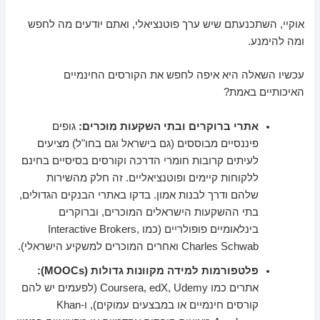
אוקיי, השתכנעתם שיש ערך פוטנציאלי, ואתם יודעים מה לחפש
ומה להימנע.
עכשיו השאלה היא איפה לחפש את הקורסים החינמיים
האיכותיים באמת?
אתרי ברוקרים ובתי השקעות מוכרים:
גופים
פיננסיים מבוססים (גם בישראל וגם בחו"ל) מציעים
לעיתים קרובות חומרי הדרכה וקורסים בסיסיים בחינם
ללקוחות קיימים ופוטנציאליים. זה חלק מהשירות
שלהם ודרך לבנות אמון. בדקו באתרי הבנקים הגדולים,
בתי ההשקעות הישראלים המוכרים, וברוקרים
בינלאומיים פופולריים (כמו Interactive Brokers,
Charles Schwab ואחרים המוכרים למשקיע הישראלי).
פלטפורמות למידה מקוונות גדולות (MOOCs):
אתרים כמו Coursera, edX, Udemy (לפעמים יש להם
קורסים חינמיים או במבצעים עמוקים), ו-Khan