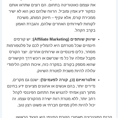
את עצמם כאוטוריטה בתחום. הם רוצים שתראו אותם
כמקור ידע אמין ומוביל. הרווח שלהם כאן הוא לא ישיר
ממכירת קורס, אלא עקיף – חיזוק המותג, משיכת
לקוחות לשירותים האחרים שלהם, והגברת האמון
בקרב הקהל.
שיווק שותפים (Affiliate Marketing):
יש קורסים
חינמיים שכל מטרתם היא להמליץ לכם על פלטפורמות
מסחר, כלים פיננסיים או שירותים אחרים. יוצר הקורס
מקבל עמלה על כל מי שנרשם או רוכש דרך הקישורים
שהוא מספק בקורס. במקרה כזה, איכות התוכן הלימודי
עלולה להיות משנית למטרת השיווק.
אלטרואיזם (כן, קורה לפעמים!):
ישנם גם מקרים,
נדירים יותר, בהם אנשים או ארגונים מציעים ידע בחינם
מתוך רצון אמיתי להנגיש את התחום הפיננסי לקהל
רחב יותר, ללא מטרת רווח ישירה מהקורס עצמו. זה
יכול להיות חלק ממיזם חברתי או פשוט רצון טוב.
הבנת המוטיבציה מאחורי הקורס החינמי היא הצעד הראשון