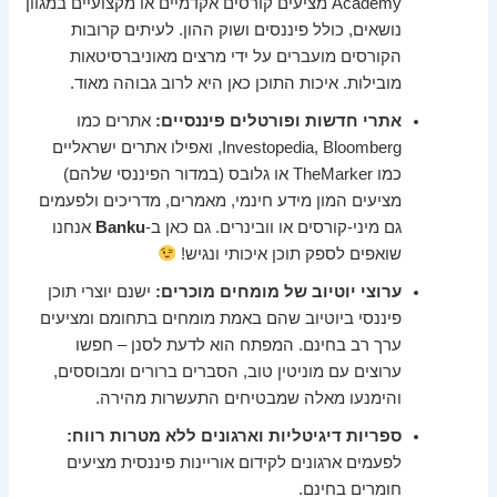
Academy מציעים קורסים אקדמיים או מקצועיים במגוון
נושאים, כולל פיננסים ושוק ההון. לעיתים קרובות
הקורסים מועברים על ידי מרצים מאוניברסיטאות
מובילות. איכות התוכן כאן היא לרוב גבוהה מאוד.
אתרי חדשות ופורטלים פיננסיים:
אתרים כמו
Investopedia, Bloomberg, ואפילו אתרים ישראליים
כמו TheMarker או גלובס (במדור הפיננסי שלהם)
מציעים המון מידע חינמי, מאמרים, מדריכים ולפעמים
גם מיני-קורסים או וובינרים. גם כאן ב-
Banku
אנחנו
שואפים לספק תוכן איכותי ונגיש!
ערוצי יוטיוב של מומחים מוכרים:
ישנם יוצרי תוכן
פיננסי ביוטיוב שהם באמת מומחים בתחומם ומציעים
ערך רב בחינם. המפתח הוא לדעת לסנן – חפשו
ערוצים עם מוניטין טוב, הסברים ברורים ומבוססים,
והימנעו מאלה שמבטיחים התעשרות מהירה.
ספריות דיגיטליות וארגונים ללא מטרות רווח:
לפעמים ארגונים לקידום אוריינות פיננסית מציעים
חומרים בחינם.