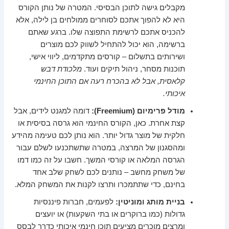
מקבלים גישה לתוכן הבסיסי. המטרה של נותן הקורס
היא לא להפוך אתכם לסוחרים ממולחים בן לילה, אלא
להכניס אתכם לרשימת התפוצה שלו. ברגע שאתם
ברשימה, הוא יכול להתחיל לשווק לכם מוצרים
ושירותים בתשלום – קורסים מתקדמים, ליווי אישי,
תוכנות מסחר, ניהול תיקים ועוד.
מלכודת דבש
קלאסית, אבל לא בהכרח רעה אם התוכן החינמי
איכותי.
מודל פרימיום (Freemium):
דומה למגנט לידים, אבל
קצת אחרת. כאן, הקורס החינמי הוא גרסה בסיסית או
חלקית של מוצר גדול יותר. הוא נותן לכם טעימה מהידע
ומהסגנון של המרצה, במטרה שתשתכנעו לשלם עבור
הגרסה המלאה או קורסי המשך. חשבו על זה כמו דמו
של משחק מחשב – נותנים לכם לשחק שלב אחד
בחינם, כדי שתתמכרו ותרצו לקנות את המשחק המלא.
בניית מותג ומוניטין:
לפעמים, חברות פיננסיות
גדולות (כמו ברוקרים או בתי השקעות) או יועצים
ומרצים מוכרים מציעים תוכן חינמי איכותי כדרך לבסס