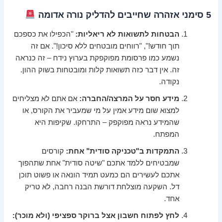
5 סימני אזהרה שחייבים להדליק נורה אדומה
הבטחות לתשואות לא ריאליות:
"הכפילו את כספכם
תוך חודש!", "רווחים מובטחים ללא סיכון!". אם זה
נשמע כמו פרסומת מפוקפקת בערוץ נידח – זה כנראה
זה. אין דבר כזה תשואות קלות ומובטחות בשוק ההון.
נקודה.
מידע חסר על המרצה/החברה:
אם אתם לא מצליחים
למצוא שום מידע אמין על מי שמעביר את הקורס, או
שהמידע נראה מפוקפק – התרחקו. שקיפות היא
המפתח.
התמקדות ב"טכניקה סודית" אחת:
קורסים
שמבטיחים ללמד אתכם "שיטה סודית" אחת שתהפוך
אתכם לעשירים הם כמעט תמיד הונאה או פשוט תוכן
דל. השקעה מוצלחת דורשת הבנה רחבה, לא טריק
אחד.
לחץ לפתוח חשבון אצל ברוקר ספציפי (ולא מוכר):