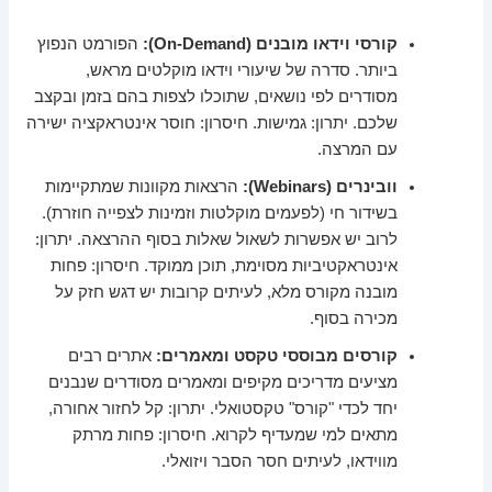
קורסי וידאו מובנים (On-Demand):
הפורמט הנפוץ
ביותר. סדרה של שיעורי וידאו מוקלטים מראש,
מסודרים לפי נושאים, שתוכלו לצפות בהם בזמן ובקצב
שלכם. יתרון: גמישות. חיסרון: חוסר אינטראקציה ישירה
עם המרצה.
וובינרים (Webinars):
הרצאות מקוונות שמתקיימות
בשידור חי (לפעמים מוקלטות וזמינות לצפייה חוזרת).
לרוב יש אפשרות לשאול שאלות בסוף ההרצאה. יתרון:
אינטראקטיביות מסוימת, תוכן ממוקד. חיסרון: פחות
מובנה מקורס מלא, לעיתים קרובות יש דגש חזק על
מכירה בסוף.
קורסים מבוססי טקסט ומאמרים:
אתרים רבים
מציעים מדריכים מקיפים ומאמרים מסודרים שנבנים
יחד לכדי "קורס" טקסטואלי. יתרון: קל לחזור אחורה,
מתאים למי שמעדיף לקרוא. חיסרון: פחות מרתק
מווידאו, לעיתים חסר הסבר ויזואלי.