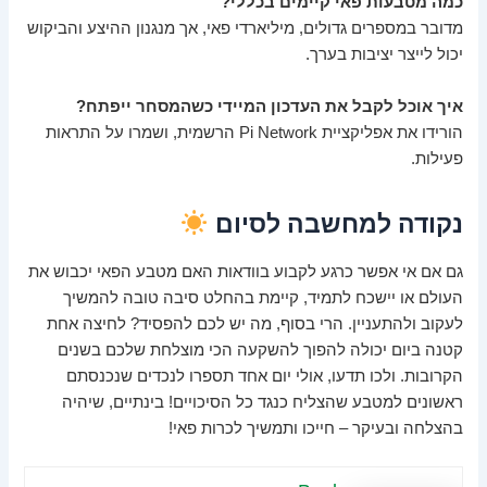
כמה מטבעות פאי קיימים בכללי?
מדובר במספרים גדולים, מיליארדי פאי, אך מנגנון ההיצע והביקוש
יכול לייצר יציבות בערך.
איך אוכל לקבל את העדכון המיידי כשהמסחר ייפתח?
הורידו את אפליקציית Pi Network הרשמית, ושמרו על התראות
פעילות.
נקודה למחשבה לסיום
גם אם אי אפשר כרגע לקבוע בוודאות האם מטבע הפאי יכבוש את
העולם או יישכח לתמיד, קיימת בהחלט סיבה טובה להמשיך
לעקוב ולהתעניין. הרי בסוף, מה יש לכם להפסיד? לחיצה אחת
קטנה ביום יכולה להפוך להשקעה הכי מוצלחת שלכם בשנים
הקרובות. ולכו תדעו, אולי יום אחד תספרו לנכדים שנכנסתם
ראשונים למטבע שהצליח כנגד כל הסיכויים! בינתיים, שיהיה
בהצלחה ובעיקר – חייכו ותמשיך לכרות פאי!