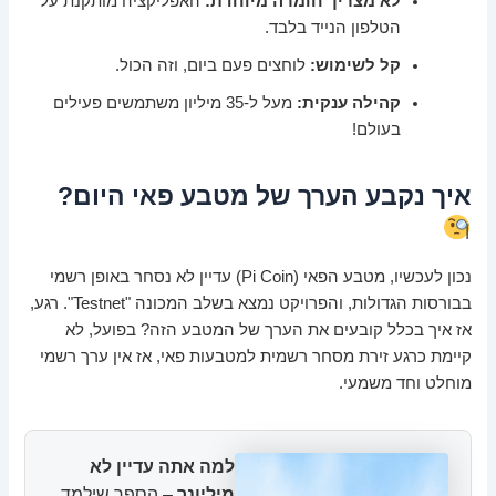
לא מצריך חומרה מיוחדת:
האפליקציה מותקנת על
הטלפון הנייד בלבד.
קל לשימוש:
לוחצים פעם ביום, וזה הכול.
קהילה ענקית:
מעל ל-35 מיליון משתמשים פעילים
בעולם!
איך נקבע הערך של מטבע פאי היום?
נכון לעכשיו, מטבע הפאי (Pi Coin) עדיין לא נסחר באופן רשמי
בבורסות הגדולות, והפרויקט נמצא בשלב המכונה "Testnet". רגע,
אז איך בכלל קובעים את הערך של המטבע הזה? בפועל, לא
קיימת כרגע זירת מסחר רשמית למטבעות פאי, אז אין ערך רשמי
מוחלט וחד משמעי.
למה אתה עדיין לא
מיליונר
– הספר שילמד