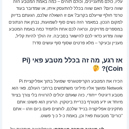
עליו, כולם מתעניינים, וכולם תוהים – כמה באמת המטבע הזה
שווה כיום? האם שווה בכלל להתעסק איתו, או שמדובר בעוד
טרנד חולף שייעלם בקרוב? אם זו השאלה שלכם, הגעתם בדיוק
למקום הנכון. במאמר הזה נשים סוף לשמועות, נבחן את הנתונים
במספרים מדויקים, ונראה לכם אחת ולתמיד כמה באמת המטבע
שווה ומדוע כדאי לכם להישאר בסביבה. זה הולך להיות קליל,
מעניין ובעיקר – מלא פרטים שסוף סוף עושים סדר!
אז רגע, מה זה בכלל מטבע פאי (Pi
Coin)?
הכירו את המטבע הקריפטוגרפי שפועל בתוך אפליקציית Pi
Network ומושך אליו מיליוני משתמשים ברחבי העולם. פאי הוא
מטבע דיגיטלי ייחודי, כזה שאתם יכולים להרוויח בלי צורך בציוד
מיוחד או ידע מטורף בכריית ביטקוין. הרעיון הוא פשוט: אתם
מתקינים אפליקציה בנייד שלכם, לוחצים פעם ביום וזהו – אתם
"כורים" מטבעות פאי! וכן, באמת כ-ל כ-ך פשוט.