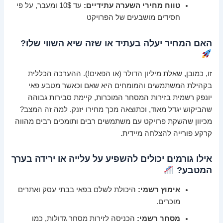
טווח מחירי השערה עתידיים:
עד 10$ ומעבר, על פי
חסידים מושבעים של הפרויקט
האם המחיר יעלה בעתיד או שזה שיא השווי שלו?
זו, כמובן, שאלת מיליון הדולר (או הפאים!). ההערכה הכללית
בקהילת המשתמשים והמומחים היא שאם וכאשר מטבע פאי
יונפק רשמית בזירות המסחר המוכרות, קיימת סבירות גבוהה
שהביקוש יגדל מאוד, וכתוצאה מכך מחירו יזנק. למה זה המצב?
מכיוון שהשקת פרויקט עם משתמשים רבים ותומכים רבים מהווה
קרקע פורייה להצלחה מיידית.
אילו גורמים יכולים להשפיע על עלייה או ירידה בערך
המטבע?
אימוץ רשמי:
היכולת לשלם בפאי בבתי עסק ואתרים
מוכרים.
מסחר רשמי:
הכניסה לזירות מסחר גדולות, כמו