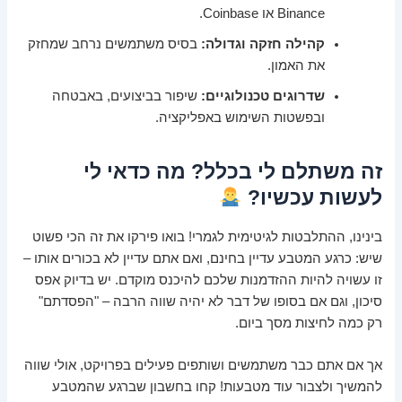
Binance או Coinbase.
קהילה חזקה וגדולה:
בסיס משתמשים נרחב שמחזק
את האמון.
שדרוגים טכנולוגיים:
שיפור בביצועים, באבטחה
ובפשטות השימוש באפליקציה.
זה משתלם לי בכלל? מה כדאי לי
לעשות עכשיו?
בינינו, ההתלבטות לגיטימית לגמרי! בואו פירקו את זה הכי פשוט
שיש: כרגע המטבע עדיין בחינם, ואם אתם עדיין לא בכורים אותו –
זו עשויה להיות ההזדמנות שלכם להיכנס מוקדם. יש בדיוק אפס
סיכון, וגם אם בסופו של דבר לא יהיה שווה הרבה – "הפסדתם"
רק כמה לחיצות מסך ביום.
אך אם אתם כבר משתמשים ושותפים פעילים בפרויקט, אולי שווה
להמשיך ולצבור עוד מטבעות! קחו בחשבון שברגע שהמטבע