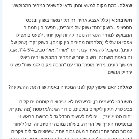
שאלה:
כמה מקום למשא ומתן כדאי להשאיר במחיר המבוקש?
תשובה:
אין כלל אצבע אחיד, זה תלוי מאוד בשוק ובנכס
הספציפי. בשוק "חם" (שוק של מוכרים), הפער בין המחיר
המבוקש למחיר הסגירה נוטה להיות קטן יותר, לפעמים אפילו
אפסי או שלילי (מלחמות מחירים בין קונים). בשוק "קר" (שוק של
קונים), מקובל להשאיר קצת יותר "אוויר", אולי סביב 5%-7%, אבל
זה באמת משתנה. חשוב יותר שהמחיר המבוקש יהיה ריאלי
וימשוך קונים. מחיר מופרך מדי עם "הרבה מקום לגמישות" פשוט
ירחיק אנשים.
שאלה:
האם שיפוץ קטן לפני המכירה באמת שווה את ההשקעה?
תשובה:
לפעמים כן, ולפעמים לא. שיפוצים קוסמטיים קלים –
צבע טרי, תיקון ליקויים בולטים, סידור הגינה/מרפסת (מה שנקרא
"הום סטייג'ינג") – יכולים לעשות הבדל גדול ברושם הראשוני
ובתפיסת הערך של הדירה, בעלות נמוכה יחסית. זה יכול לעזור
למכור מהר יותר ובמחיר מעט גבוה יותר. שיפוצים גדולים ויקרים