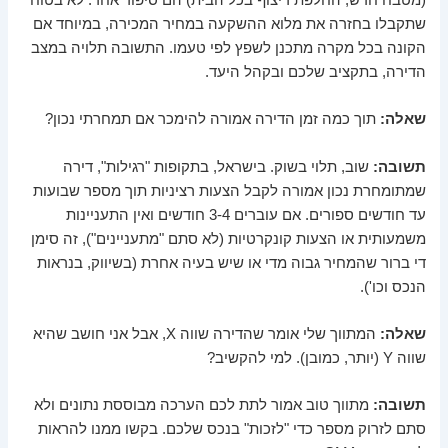
(מטבח חדש, החלפת ריצוף בכל הבית) הם סיפור אחר. לא בטוח
שתקבלו בחזרה את מלוא ההשקעה במחיר המכירה, במיוחד אם
הקונה בכל מקרה מתכנן לשפץ לפי טעמו. התשובה תלויה במצב
הדירה, בתקציב שלכם ובקהל היעד.
שאלה:
תוך כמה זמן הדירה אמורה להימכר אם תמחרתי נכון?
תשובה:
שוב, תלוי בשוק. בישראל, בתקופות "רגילות", דירה
שמתומחרת נכון אמורה לקבל הצעות רציניות תוך מספר שבועות
עד חודשים ספורים. אם עוברים 3-4 חודשים ואין התעניינות
משמעותית או הצעות קונקרטיות (לא סתם "מתעניינים"), זה סימן
די ברור שהמחיר גבוה מדי או שיש בעיה אחרת (בשיווק, בנראות
הנכס וכו').
שאלה:
המתווך שלי אומר שהדירה שווה X, אבל אני חושב שהיא
שווה Y (יותר, כמובן). למי להקשיב?
תשובה:
מתווך טוב אמור לתת לכם הערכה מבוססת נתונים ולא
סתם לזרוק מספר כדי "לזכות" בנכס שלכם. בקשו ממנו להראות