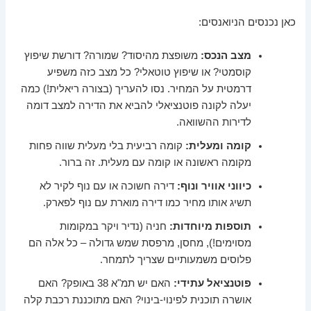
כאן נכנסים הניואנסים:
מצב הנכס:
משופצת מהיסוד? שמורה? דורשת שיפוץ
קוסמטי? או שיפוץ טוטאלי? כל מצב כזה משפיע
דרמטית על המחיר. נסו להעריך (בצורה ריאלית!) כמה
יעלה לקונה פוטנציאלי להביא את הדירה למצב דומה
לדירות ההשוואה.
קומה ומעלית:
קומה רביעית בלי מעלית שווה פחות
מקומה ראשונה או קומה עם מעלית. זה ברור.
כיווני אוויר ונוף:
דירה חשוכה או עם נוף לקיר לא
תשיג אותו מחיר כמו דירה מוארת עם נוף לפארק.
תוספות מיוחדות:
חניה (נדיר ויקר במקומות
מסוימים!), מחסן, מרפסת שמש גדולה – כל אלה הם
פלוסים משמעותיים שצריך לתמחר.
פוטנציאל עתידי:
האם יש תמ"א 38 באופק? האם
אושרה תוכנית לפינוי-בינוי? האם מתוכננת רכבת קלה