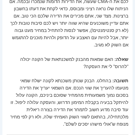
לכם את ה-CMA שעשה, את הדירות הדומות שנמכרו ובכמה. אם
הניתוח שלו נראה רציני ומבוסס, כדאי לקחת את דעתו בחשבון
ברצינות. מצד שני, אתם מכירים את הדירה שלכם הכי טוב. אם
אתם עדיין משוכנעים שהיא שווה יותר ויש לכם סיבות טובות לכך
(לא רק סנטימנטים!), אפשר לנסות להתחיל במחיר מעט גבוה
יותר, אבל להיות עם האצבע על הדופק ולהיות מוכנים להתגמש
אם השוק לא מגיב.
שאלה:
האם שמאות מהבנק למשכנתאות של הקונה יכולה
"להרוס" לי את העסקה?
תשובה:
בהחלט. הבנק שנותן משכנתא לקונה ישלח שמאי
מטעמו להעריך את שווי הנכס. אם השמאי יעריך את הדירה
בסכום נמוך משמעותית מהמחיר שסוכם ביניכם, הקונה עלול
להיתקל בבעיה בקבלת המימון הדרוש, והעסקה עלולה ליפול. זו
עוד סיבה מדוע חשוב לתמחר את הדירה בצורה ריאלית
מלכתחילה, בהתאם לשווי השוק האמיתי שלה, ולא רק לפי מחיר
מנופח ש"אולי מישהו יסכים לשלם".