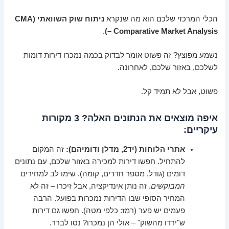
הכלי המרכזי שלכם הוא מה שנקרא
ניתוח שוק השוואתי (CMA
.
– Comparative Market Analysis)
נשמע מפוצץ? זה פשוט אומר לבדוק בכמה נמכרו דירות דומות
לשלכם, באזור שלכם, לאחרונה.
פשוט, אבל לא תמיד קל.
איפה מוצאים את הנתונים האלה? 3 מקורות
עיקריים:
אתרי הלוחות (יד2, מדלן ודומיהם):
זה המקום
להתחיל. חפשו דירות למכירה באזור שלכם, עם נתונים
דומים (גודל, מספר חדרים, קומה). שימו לב למחירים
המבוקשים
. זה נותן אינדיקציה, אבל זיכרו – זה לא
המחיר הסופי שבו הדירות נמכרות בפועל. הרבה
פעמים יש פער (רמז: כלפי מטה). חפשו גם דירות
ש"ירדו מהשוק" – אולי הן נמכרו? נסו לברר.