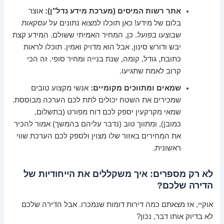
אתר רשות המיסים (מערכת מידע נדל"ן):
אוצר
בלום של מידע! כאן תוכלו למצוא נתונים על
עסקאות
שבוצעו בפועל
. כן, המחיר האמיתי ששולם. המידע קצת
יבש ודורש סינון, אבל הוא מדויק ואמין. תוכלו לראות
כתובת, גודל, קומה, שנת בנייה ומחיר סופי. זה הכי
קרוב לאמת שתגיעו.
שמאים ומתווכים מקומיים:
אנשי מקצוע טובים
שמכירים את השטח יכולים לתת לכם הערכה מבוססת.
שמאי מקרקעין יספק לכם דוח מפורט (בתשלום,
כמובן), ומתווך טוב (נדבר עליהם בהמשך) אמור להכיר
את המחירים באזור שלו מצוין ולספק לכם הערכת שווי
ראשונית.
לא רק מספרים: איך משקללים את הייחודיות של
הדירה שלכם?
אוקיי, אז מצאתם כמה דירות דומות שנמכרו. אבל הדירה שלכם
לא בדיוק אותו דבר, נכון?