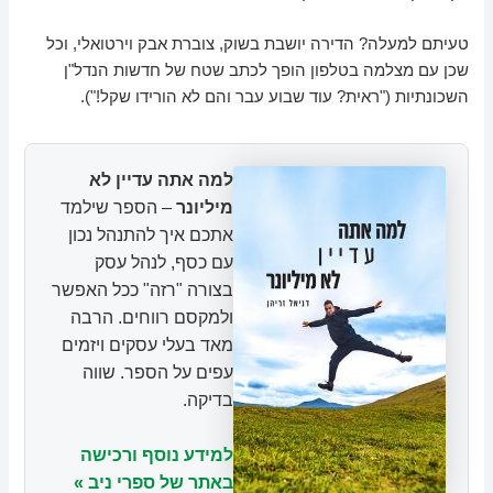
טעיתם למעלה? הדירה יושבת בשוק, צוברת אבק וירטואלי, וכל
שכן עם מצלמה בטלפון הופך לכתב שטח של חדשות הנדל"ן
השכונתיות ("ראית? עוד שבוע עבר והם לא הורידו שקל!").
למה אתה עדיין לא
מיליונר
– הספר שילמד
אתכם איך להתנהל נכון
עם כסף, לנהל עסק
בצורה "רזה" ככל האפשר
ולמקסם רווחים. הרבה
מאד בעלי עסקים ויזמים
עפים על הספר. שווה
בדיקה.
למידע נוסף ורכישה
באתר של ספרי ניב »