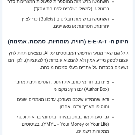
השתמשו ברשימות ממוספרות לפעולות המצריכות סדר
כרונולוגי (למשל, "שלבים לפתיחת עסק").
השתמשו ברשימות תבליטים (Bullets) כדי לציין
יתרונות, חסרונות או מאפיינים.
חיזוק ה- E-E-A-T (חוויה, מומחיות, סמכות, אמינות)
גוגל וגם שאר מנועי החיפוש המבוססים על AI, נמצאים תחת לחץ
עצום לספק מידע אמין ולא להמציא עובדות (הלוצינציות). לכן, הם
נשענים בכבדות על אתרים בעלי סמכות מוכחת.
ציינו בבירור מי כותב את התוכן. הוסיפו תיבת מחבר
(Author Box) עם רקע מקצועי.
ודאו שהמידע שלכם מעודכן. עדכנו מאמרים ישנים
והוסיפו תאריך עדכון אחרון.
גבו טענות מורכבות, במיוחד בתחומי בריאות וכסף
(YMYL – Your Money or Your Life), בציטוטים
ממקורות רשמיים.