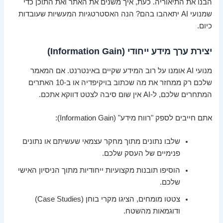
הבנו את התיאוריה. כעת, איך משנים את האתר ואת התוכן כדי
שמנועי AI יתאהבו בהם? הנה האסטרטגיות המעשיות שעובדות
כיום.
יצירת ערך מידע ייחודי (Information Gain)
מנועי AI אומנו על רוב המידע שקיים באינטרנט. אם המאמר
שלכם רק ממחזר את מה שכתוב בויקיפדיה או ב-10 האתרים
המתחרים שלכם, ל-AI אין שום סיבה לצטט דווקא אתכם.
אתם חייבים לספק "רווח מידע" (Information Gain):
שלבו נתונים מתוך מחקר עצמאי שעשיתם או נתונים
פנימיים של העסק שלכם.
הוסיפו תובנות מקצועיות ייחודיות מתוך הניסיון האישי
שלכם.
צטטו מומחים, הציגו מקרי בוחן (Case Studies)
ודוגמאות מהשטח.