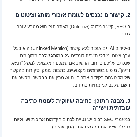
2. קישורים נכנסים לעומת אזכורי מותג וציטוטים
ב-SEO, קישור מדורג (Dofollow) מאתר חזק הוא מטבע עובר
לסוחר.
ב-קידום AI, גם אזכור ללא קישור (Unlinked Mention) הוא בעל
ערך עצום. מודלי השפה לומדים על המותג שלכם מתוך מה
שנכתב עליכם ברחבי הרשת. אם שמכם המקצועי, למשל "דניאל
זריהן", מופיע בפורומים מקצועיים, כתבות עומק וסקירות בהקשר
של מקצוענות בקידום אתרים, ה-AI מבין את ההקשר ומקשר את
השם שלכם למומחיות בתחום.
3. מבנה התוכן: כתיבה שיווקית לעומת כתיבה
עובדתית וישירה
במאמרי SEO רבים יש נטייה לכתוב הקדמות ארוכות ושיווקיות
כדי להשאיר את הגולש באתר (זמן שהייה).