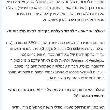
מסבירים לרובוטים של מנועי החיפוש, ולמודלי שפה, על מה בדיוק
מדובר בדף (האם זה מאמר, מתכון, מוצר, או אדם ספציפי). בעולם
של בינה מלאכותית, שבו המודל צריך לסווג ישויות במהירות,
סכמה תקנית נותנת לכם יתרון משמעותי.
שאלה: איך אפשר למדוד הצלחה בקידום לבינה מלאכותית?
תשובה: המדידה כרגע מורכבת יותר מאשר ב-SEO המסורתי (שם
יש לנו כלים כמו Google Search Console). ניתן למדוד הצלחה
על ידי בדיקה ידנית של שאילתות בכלי AI פופולריים (כמו
Perplexity או Gemini) ולראות האם האתר שלכם מופיע כמקור
התשובה. בנוסף, חברות טכנולוגיה מפתחות היום כלי מעקב
ייעודיים ל-Share of Model Voice (כמות הפעמים שהמותג מוזכר
ביחס למתחרים בהנפקת תשובות AI).
שאלה: האם תוכן שנכתב בעצמו על ידי AI ידורג טוב במנועי
חיפוש מבוססי AI?
תשובה: זהו פרדוקס מעניין. מודלי השפה מחפשים מידע חדש