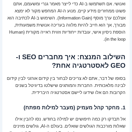
ואנושי. אם תשתמשו ב-AI כדי לייצר מאמר גנרי ומשעמם, אתם
פשוט ממחזרים מידע קיים. מנוע ה-AI המחפש מקור לא ימצא
אצלכם ערך מוסף (Information Gain). השימוש ב-AI לכתיבה הוא
מבורך, אך הוא חייב להיות מלווה בעריכה אנושית משמעותית,
הוספת ניסיון אישי, עובדות ייחודיות וזווית ראייה מקורית (Human
in the loop).
השילוב המנצח: איך מחברים SEO ו-
GEO לאסטרטגיה אחת?
בסופו של דבר, אתם לא צריכים לבחור בין קידום אורגני לבין קידום
לבינה מלאכותית. החברות והמותגים שישלטו בדיגיטל בשנים
הקרובות הם אלו שידעו ליישם אסטרטגיה היברידית.
1. מחקר קהל מעמיק (מעבר למילות מפתח)
אל תבדקו רק כמה חיפושים יש למילה בחודש. נסו להבין אילו
שאלות מורכבות הגולשים שואלים. בעולם ה-AI, גולשים מזינים