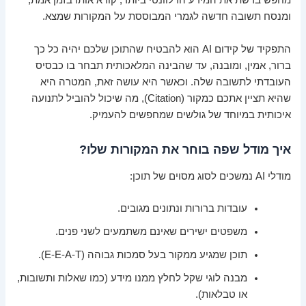
מחפש ברשת את המידע הרלוונטי ביותר, קורא אותו בזמן אמת,
ומנסח תשובה חדשה לגמרי המבוססת על המקורות שמצא.
התפקיד של קידום AI הוא להבטיח שהתוכן שלכם יהיה כל כך
ברור, אמין, ומובנה, עד שהבינה המלאכותית תבחר בו כבסיס
העובדתי לתשובה שלה. וכאשר היא עושה זאת, המטרה היא
שהיא תציין אתכם כמקור (Citation), מה שיכול להוביל לתנועה
איכותית במיוחד של גולשים שמחפשים להעמיק.
איך מודל שפה בוחר את המקורות שלו?
מודלי AI נמשכים לסוג מסוים של תוכן:
עובדות ברורות ונתונים מגובים.
משפטים ישירים שאינם משתמעים לשני פנים.
תוכן שמגיע ממקור בעל סמכות גבוהה (E-E-A-T).
מבנה לוגי שקל לחלץ ממנו מידע (כמו שאלות ותשובות,
או טבלאות).