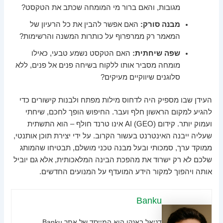
מגובות, והאם ברור מי המומחה שכתב את הטקסט?
מבנה סורק:
האם אפשר להבין את כל הרעיון של
המאמר רק ממרפרוף על כותרות המשנה והרשימות?
שפה שיחתית:
האם הטקסט נשמע טבעי, כאילו
מומחה מסביר אותו ללקוח בשיחה פנים אל פנים, ללא
סלוגנים שיווקיים מעיקים?
העידן שבו מספיק היה לדחוס מילות מפתח ולבנות קישורים כדי
להגיע למקום הראשון חלף ועבר. החיפוש הופך לחכם, שיחתי
ועמוק יותר. קידום AI (GEO) אינו טרנד חולף – הוא התשתית
שעליה ייבנה האינטרנט בעשור הקרוב. על ידי יצירת תוכן אותנטי,
ממוקד ערך, סמכותי ובעל מבנה טכני מושלם, תבטיחו שהמותג
שלכם לא רק ישרוד את מהפכת הבינה המלאכותית, אלא גם יוביל
אותה ויהפוך למקור הידע המועדף על המנועים החדשים.
Banku
דניאל באנקו הוא המייסד של אתר Banku,