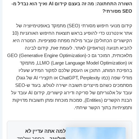
השורה התחתונה: מה זה בעצם קידום AI ואיך הוא נבדל מ-
SEO מסורתי?
קידום מנועי חיפוש מסורתי (SEO) מתמקד באופטימיזציה של
אתר אינטרנט כדי להופיע בראש תוצאות החיפוש האורגניות (10
הקישורים הכחולים) עבור מילות מפתח ספציפיות. המטרה היא
להביא תנועה (טראפיק) לאתר. לעומת זאת, קידום לבינה
מלאכותית, המוכר גם כ-GEO (Generative Engine Optimization)
או LLMO (Large Language Model Optimization), מתמקד
בהפיכת המותג, התוכן או העסק שלכם למקור המידע שעליו
מודלי שפה (כמו ChatGPT, Perplexity או תקצירי AI של גוגל)
מסתמכים כשהם מייצרים תשובה ישירה לגולש. בעוד ש-SEO
עובד על אלגוריתם של סריקה ודירוג קישורים, קידום AI עובד על
הבנת הקשרים (Entities), סמכות מוכחת ומתן תשובות מדויקות
ותמציתיות בתוך הקשר שיחתי.
למה אתה עדיין לא
מיליונר
– הספר שילמד