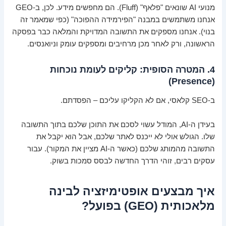
מנועי AI שונאים "פלאף" (Fluff). הם מחפשים מידע. לכן, ב-GEO
אנחנו משתמשים במבנה "הפירמידה ההפוכה" (כפי שמאמר זה
בנוי). אנחנו מספקים את התשובה המדויקת והמלאה כבר בפסקה
הראשונה, ורק לאחר מכן מרחיבים ומספקים עומק וניואנסים.
4. המטרה הסופית: קליקים לעומת נוכחות
(Presence)
ב-SEO קלאסי, אם לא הקליקו עליכם – הפסדתם.
בעידן ה-AI, המודל עשוי לסכם את התוכן שלכם בתוך התשובה
שלו. הגולש אולי לא ייכנס לאתר שלכם, אבל הוא יקבל את
התשובה מהמותג שלכם (כאשר ה-AI מציין את המקור). עבור
עסקים רבים, זוהי הדרך החדשה לבסס סמכות בשוק.
איך מבצעים אופטימיזציה לבינה
מלאכותית (GEO) בפועל?