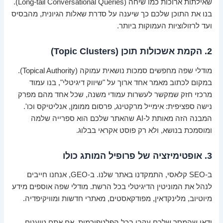
שאילתות ארוכות כמו שיחה (Long-tail Conversational Queries).
בנו את התוכן שלכם כך שיענה על סדרת שאלות הגיונית, מהבסיס
ועד לרזולוציות העמוקות ביותר.
2. הקמת אשכולות תוכן (Topic Clusters)
מודלי שפה מחפשים סמכות נושאית עמוקה (Topical Authority).
במקום לכתוב מאמר אחד ארוך על "שיווק דיגיטלי", בנו עמוד
מרכזי חזק שמקשר לעשרות עמודי משנה, שכל אחד מהם מפרק
נישה ספציפית: אימייל מרקטינג, פרסום ממומן, אנליטיקס וכו'.
המבנה הזה מאותת ל-AI שהאתר שלכם הוא ספרייה שלמה
ומוסמכת בנושא, ולא רק פוסט אקראי בבלוג.
3. אופטימיזציה של פרופיל המותג כולו
ב-SEO קלאסי, התמקדנו באתר שלנו. ב-GEO, אנחנו חייבים
לנהל את המוניטין הדיגיטלי בכל הרשת. מודלי שפה אוספים מידע
מיוטיוב, מלינקדאין, מפודקאסטים, מאתרי חדשות ומוויקיפדיה.
ודאו שהמסר שלכם עקבי בכל הפלטפורמות. אם אתם טוענים