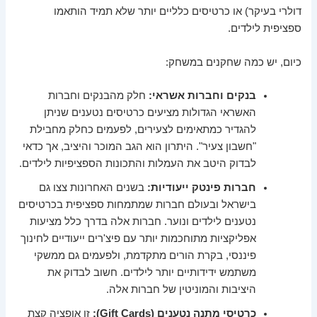
דולרי בעיקר) או כרטיסים כלליים יותר שלא תמיד הותאמו
ספציפית לילדים.
כיום, יש כמה שחקנים במשחק:
בנקים וחברות אשראי:
חלק מהבנקים וחברות
האשראי הגדולות מציעים כרטיסים נטענים שניתן
להגדיר כמתאימים לצעירים, לפעמים כחלק מחבילת
"חשבון צעיר". היתרון הוא הגב המוכר והיציב, אך כדאי
לבדוק היטב את העמלות והתכונות הספציפיות לילדים.
חברות פינטק ייעודיות:
בשנים האחרונות צצו גם
בישראל ובעולם חברות שמתמחות ספציפית בכרטיסים
נטענים לילדים ונוער. חברות אלה בדרך כלל מציעות
אפליקציות מתוחכמות יותר עם פיצ'רים ייעודיים לחינוך
פיננסי, בקרת הורים מתקדמת, ולפעמים גם ממשקי
משתמש ידידותיים יותר לילדים. חשוב לבדוק את
היציבות והמוניטין של חברות אלה.
כרטיסי מתנה נטענים (Gift Cards):
זו אופציה קצת