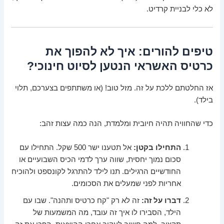
לא כלי לבניית קרדיט.
טיפים להורים: איך לא להפוך את
כרטיס האשראי הנטען לסיוט חינוכי?
אז החלטתם ללכת על זה. מזל טוב! (או משתתפים בצערכם, תלוי
בילד).
כדי שהחוויה תהיה חיובית ומלמדת, הנה כמה עצות זהב:
התחילו בקטן:
אל תטענו ישר 500 שקל. התחילו עם
סכום נמוך יחסית, שווה ערך לדמי הכיס השבועיים או
החודשיים הרגילים. תנו לילד להתרגל לקונספט ולהוכיח
אחריות לפני שמעלים את הסכומים.
דברו על זה:
זה לא רק "קח כרטיס ותהנה". שבו עם
הילד, הסבירו לו איך זה עובד, מה המשמעות של