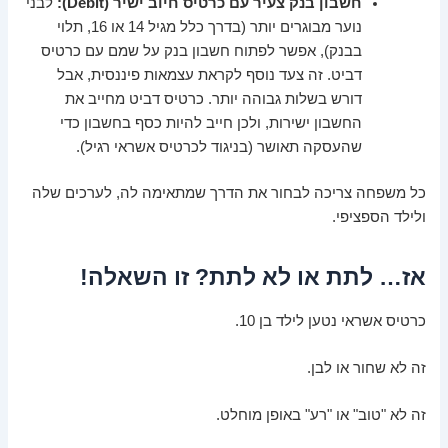
חשבון בנק צעיר עם כרטיס חיוב ישיר (Debit):
לבני
נוער מבוגרים יותר (בדרך כלל מגיל 14 או 16, תלוי
בבנק), אפשר לפתוח חשבון בנק על שמם עם כרטיס
דביט. זה צעד נוסף לקראת עצמאות פיננסית, אבל
דורש בשלות גבוהה יותר. כרטיס דביט מחייב את
החשבון ישירות, ולכן חייב להיות כסף בחשבון כדי
שהעסקה תאושר (בניגוד לכרטיס אשראי רגיל).
כל משפחה צריכה לבחור את הדרך שמתאימה לה, לערכים שלה
ולילד הספציפי.
אז… לתת או לא לתת? זו השאלה!
כרטיס אשראי נטען לילד בן 10.
זה לא שחור או לבן.
זה לא "טוב" או "רע" באופן מוחלט.