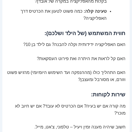
בקלות מהאפליקציה במקרה של אובדן?
טעינה קלה:
כמה פשוט לטעון את הכרטיס דרך
האפליקציה?
חווית המשתמש (של הילד ושלכם):
האם האפליקציה ידידותית וקלה להבנה? גם לילד בן 10?
האם קל לראות את היתרה ואת פירוט העסקאות?
האם התהליך כולו (מההנפקה ועד השימוש היומיומי) מרגיש פשוט
וזורם, או מסורבל ומעצבן?
שירות לקוחות:
מה קורה אם יש בעיה? אם הכרטיס לא עובד? אם יש חיוב לא
מוכר?
חשוב שיהיה מענה זמין ויעיל – טלפוני, צ'אט, מייל.