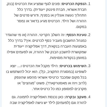
הנפקת הכרטיס:
פונים לגוף שמציע את הכרטיס (בנק,
חברת אשראי, חברת פינטק ייעודית). בדרך כלל
התהליך נעשה אונליין או בסניף, ודורש פרטים של
ההורה ושל הילד. הכרטיס מגיע בדואר או נמסר
במקום.
טעינת הכסף:
זה השלב הקריטי. ההורה (או מי שהוגדר
כמנהל החשבון) מעביר כסף לכרטיס. איך? בדרך כלל
באמצעות העברה בנקאית, דרך אפליקציה ייעודית
שמקושרת לחשבון הבנק של ההורה, או לפעמים אפילו
במזומן בנקודות מסוימות.
השימוש בכרטיס:
הילד מקבל את הכרטיס ו… יוצא
לשופינג (במסגרת התקציב, כן?). הוא יכול להשתמש בו
בכל מקום שמכבד כרטיסי אשראי מהסוג שהונפק
(לרוב ויזה או מאסטרקארד). פשוט "מגהצים" או
מקרבים למסופון כמו כל כרטיס אחר.
מעקב ובקרה:
כאן נכנסת האפליקציה לתמונה. גם
להורה וגם (לפעמים) לילד יש גישה לאפליקציה שבה