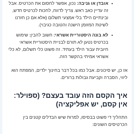
אובדן או גניבה:
נכון, אפשר לחסום את הכרטיס. אבל
זה עדיין כאב ראש. צריך לדווח, לחכות לכרטיס חדש,
ובינתיים הילד בלי אמצעי תשלום (אלא אם כן חזרנו
לשיטת המזומן הישנה והטובה כגיבוי).
לא בונה היסטוריית אשראי:
חשוב להבין: שימוש
בכרטיס נטען
לא
תורם לבניית היסטוריית אשראי
חיובית עבור הילד בעתיד. זה פשוט כלי תשלום, לא כלי
אשראי אמיתי בהקשר הזה.
אז כן, יש סיכונים. אבל כמו בכל דבר בחינוך ילדים, המפתח הוא
ליווי, הסברה וקביעת גבולות ברורים.
איך הקסם הזה עובד בעצם? (ספוילר:
אין קסם, יש אפליקציה)
התהליך די פשוט בבסיסו, למרות שיש הבדלים קטנים בין
הכרטיסים השונים: