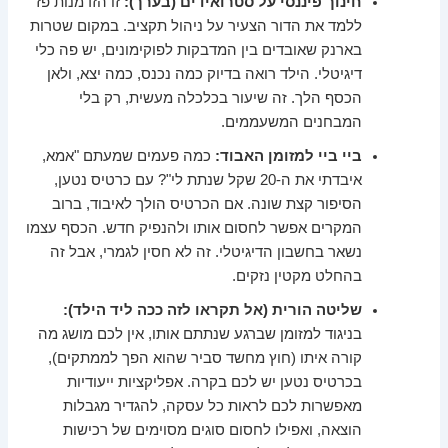
חינוך פיננסי על סטרואידים (בערך):
זו הזדמנות פז
ללמד את הדור הצעיר על ניהול תקציב. במקום שטרות
בארנק שאובדים בין המדבקות לפוקימונים, יש פה כלי
דיגיטלי. הילד רואה בדיוק כמה נכנס, כמה יצא, ולאן
הכסף הלך. זה שיעור בכלכלה מעשית, רק בלי
המבחנים המשעממים.
ביי ביי למזומן האבוד:
כמה פעמים שמעתם "אמא,
איבדתי את ה-20 שקל שנתת לי"? עם כרטיס נטען,
הסיפור קצת שונה. אם הכרטיס הולך לאיבוד, ברוב
המקרים אפשר לחסום אותו ולהנפיק חדש. הכסף עצמו
נשאר בחשבון הדיגיטלי. זה לא חסין לגמרי, אבל זה
בהחלט מקטין נזקים.
שליטה הורית (אל תקראו לזה ככה ליד הילד):
בניגוד למזומן שברגע שנתתם אותו, אין לכם מושג מה
קורה איתו (חוץ מחשד סביר שהוא הפך לממתקים),
בכרטיס נטען יש לכם בקרה. אפליקציות ייעודיות
מאפשרות לכם לראות כל עסקה, להגדיר מגבלות
הוצאה, ואפילו לחסום סוגים מסוימים של רכישות