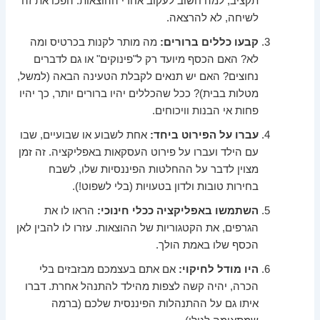
תקציב, למה חשוב לעקוב אחרי ההוצאות. הפכו את זה
לשיחה, לא להרצאה.
קבעו כללים ברורים:
מה מותר לקנות בכרטיס ומה
לא? האם הכסף מיועד רק ל"פינוקים" או גם לדברים
נחוצים? האם יש תנאים לקבלת הטעינה הבאה (למשל,
מטלות בבית)? ככל שהכללים יהיו ברורים יותר, כך יהיו
פחות אי הבנות וויכוחים.
עברו על הפירוט ביחד:
אחת לשבוע או שבועיים, שבו
עם הילד ועברו על פירוט העסקאות באפליקציה. זה זמן
מצוין לדבר על ההחלטות הפיננסיות שלו, לשבח
בחירות טובות ולדון בטעויות (בלי לשפוט!).
השתמשו באפליקציה ככלי חינוכי:
הראו לו את
הגרפים, את הקטגוריות של ההוצאות. עזרו לו להבין לאן
הכסף שלו באמת הולך.
היו מודל לחיקוי:
אם אתם בעצמכם מבזבזים בלי
הכרה, יהיה קשה לצפות מהילד להתנהל אחרת. דברו
איתו גם על ההתנהלות הפיננסית שלכם (ברמה