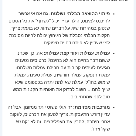
פיתוי ההוצאה הבלתי נשלטת:
גם אם אי אפשר
להיכנס למינוס, הילד עדיין יכול "לשרוף" את כל הסכום
שנטען במהירות שיא על דברים שהוא לא באמת צריך.
הקלות הבלתי נסבלת של הגיהוץ יכולה להיות מסוכנת
למי שעדיין לא פיתח דחיית סיפוקים.
עמלות, עמלות ועוד קצת עמלות:
אה, כן. שכחנו
ששום דבר בחיים הוא לא בחינם? כרטיסים נטענים
מגיעים לעיתים קרובות עם חבילת עמלות משלהם:
עמלת הנפקה, עמלה חודשית, עמלת טעינה, עמלת
שימוש בחו"ל, עמלת שאילתת יתרה בכספומט שלא
שייך להם… חשוב לבדוק את האותיות הקטנות ממש
טוב לפני שמתחייבים.
מורכבות מסוימת:
זה אולי פשוט יותר ממזומן, אבל זה
עדיין דורש התעסקות. צריך לטעון את הכרטיס, לעקוב
אחרי היתרה, להבין את האפליקציה. זה לא "קח 50
שקל וזהו".