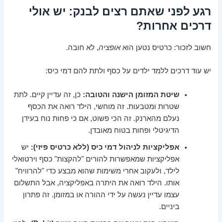
רגע לפני שאתם רצים לבנק: יש אולי
דרכים אחרות?
חשוב לזכור: כרטיס נטען הוא
אופציה
, לא חובה.
יש עוד דרכים ללמד ילדים על כסף ולתת להם דמי כיס:
שיטת המזומן הישנה והטובה:
כן, זה עדיין קיים. לתת
שטרות ומטבעות. זה מוחשי, הילד רואה את הכסף
נעלם מהארנק. זה הכי פשוט, אם כי פחות נוח בעידן
הדיגיטלי ופחות בטוח מאובדן.
אפליקציות לניהול דמי כיס (ללא כרטיס פיזי):
יש
אפליקציות שמאפשרות להורים "להקצות" כסף וירטואלי
לילד, ולעקוב אחרי משימות שהוא מבצע כדי "להרוויח"
אותו. הילד רואה את היתרה באפליקציה, אבל התשלום
עצמו עדיין נעשה על ידי ההורה או במזומן. זה פתרון
ביניים.