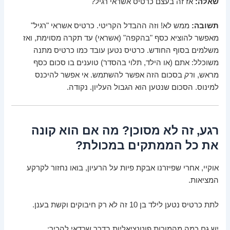
שאלה:
אז זה בעצם כרטיס אשראי רגיל?
תשובה:
ממש לא! וזה ההבדל הקריטי. כרטיס אשראי "רגיל"
מאפשר להוציא כסף "בהקפה" (אשראי) עד תקרה מסוימת, ואז
משלמים בסוף החודש. כרטיס נטען עובד כמו כרטיס מתנה
משוכלל: אתם (או הילד, תלוי בהסדר) טוענים בו סכום כסף
מראש, ו
רק
בסכום הזה אפשר להשתמש. אי אפשר להיכנס
למינוס. הסכום שנטען הוא הגבול העליון. נקודה.
רגע, זה לא מסוכן? מה אם הוא קונה
את כל הממתקים במכולת?
אוקיי, אחרי שפיזרנו אבקת פיות על הרעיון, בואו נחזור לקרקע
המציאות.
לתת כרטיס נטען לילד בן 10 זה לא רק חיבוקים וקשת בענן.
יש גם כמה מהמורות פוטנציאליות בדרך שכדאי להכיר: