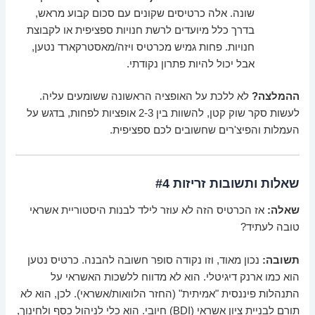
שונה. אלה כרטיסים שקונים עם סכום קבוע מראש,
בדרך כלל מיועדים לרשת חנויות ספציפית או לקבוצת
חנויות. פחות גמיש מכרטיס ויזה/מאסטרקארד נטען,
אבל יכול להיות פתרון נקודתי.
ההמלצה?
לא ללכת על האופציה הראשונה ששומעים עליה.
לעשות סקר שוק קטן, להשוות בין 2-3 אופציות לפחות, בדגש על
העמלות והפיצ'רים שחשובים לכם ספציפית.
שאלות ותשובות זריזות #4
שאלה:
אז הכרטיס הזה לא עוזר לילד לבנות היסטוריית אשראי
טובה לעתיד?
תשובה:
נכון מאוד, וזו נקודה סופר חשובה להבנה. כרטיס נטען
הוא כמו ארנק דיגיטלי. הוא לא מדווח ללשכות האשראי על
התנהלות פיננסית "אמיתית" (החזר הלוואות/אשראי). לכן, הוא לא
תורם לבניית ציון אשראי (BDI) חיובי. הוא כלי לניהול כסף ולחינוך,