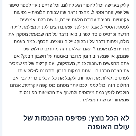
קליק בעדשה יכול להפוך רגע לחלום, וכל פריים נועד לספר סיפור
של יופי, זוהר וסטייל. מהצד נראה שזו עבודה חלומית – נסיעות
אקזוטיות, סביבת עבודה מלאת יצירה, וגישה בלתי אמצעית
לפסגת הסטייל. אבל רגע לפני שאתם רצים לקנות מצלמת לייקה
חדשה וכרטיס טיסה לפריז, בואו נדבר על מה שבאמת מסקרן את
כולם, ופחות נדבר עליו בקוקטיילים נוצצים: הכסף. כמה באמת
מרוויח צלם אופנה? האם הגלאם הזה מתורגם לתלוש שכר
שמנמן, או שמא רוב הזמן מדובר באמנות על חשבון הבנק? אם
אתם מחפשים תשובות כנות, מעמיקות, ועם קריצה של מי שמכיר
את הזירה מבפנים – אתם במקום הנכון. תתכוננו לצלול איתנו
לפרטים, לגלות את הסודות, ולקבל את כל הכלים כדי להבין אם
החלום הזה יכול לממן לכם יותר מסתם כוס קפה יוקרתית. אנחנו
הולכים לנפץ כמה מיתוסים ולחשוף את המציאות הפיננסית
שמאחורי עדשת המצלמה.
לא הכל נוצץ: פסיפס ההכנסות של
עולם האופנה