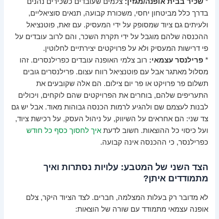
*
שכיר בבית אופנה/מגזין:
צלמים שעובדים כשכירים נהנים
בדרך כלל מביטחון יחסי, משכורת קבועה, תנאים סוציאליים,
ולעיתים גם ציוד שמסופק על ידי המעסיק. עם זאת, פוטנציאל
ההכנסה שלהם מוגבל על ידי תקרת השכר, והם לרוב עובדים על
פי דרישות המעסיק ולא על פרויקטים יצירתיים לחלוטין.
*
פרילנסר עצמאי:
רוב צלמי האופנה עובדים כפרילנסרים. זהו
מסלול מאתגר אבל עם פוטנציאל רווח עצום. פרילנסרים גובים
תשלום פר פרויקט או פר יום צילום. הם אלה שקובעים את
התעריפים שלהם, בוחרים את הפרויקטים שהם לוקחים, ויכולים
לבנות לעצמם שם ולהגיע לרמות הכנסה גבוהות מאוד. אבל יש גם
צד שני: הם אחראים על השיווק, על ניהול העסק, על רכישת ציוד,
ועל כיסוי כל ההוצאות. חשוב לדעת
איך לחסוך כסף כל חודש
כפרילנסר, כי ההכנסה אינה קבועה.
הצד השני של המטבע: עלויות נסתרות ואיך
מתמודדים איתן?
לא מדובר רק בעלות המצלמה, חברים. לצד הציוד היקר, צלם
אופנה עצמאי מתמודד עם שורה של הוצאות: