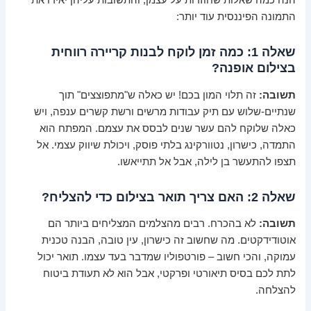
התמונה הפיננסית עוד יותר:
שאלה 1: כמה זמן לוקח לבנות קריירה רווחית
בצילום אופנה?
תשובה:
זה תלוי המון בכם! יש כאלה ש"מתפוצצים" תוך
שנתיים-שלוש עם תיק עבודות מרשים ורשת קשרים ענפה, ויש
כאלה שלוקח להם עשר שנים לבסס את עצמם. המפתח הוא
התמדה, כישרון, נטוורקינג בלתי פוסק, ויכולת שיווק עצמי. אל
תצפו להתעשר בן לילה, אבל אל תתייאשו.
שאלה 2: האם צריך תואר בצילום כדי להצליח?
תשובה:
לא בהכרח. רבים מהצלמים המצליחים ביותר הם
אוטודידקטים. מה שחשוב זה כישרון, עין טובה, הבנה טכנית
עמוקה, והכי חשוב – פורטפוליו שמדבר בעד עצמו. תואר יכול
לתת לכם בסיס תיאורטי ופרקטי, אבל הוא לא תעודת ביטוח
להצלחה.