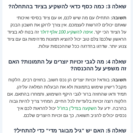
שאלה 3: כמה כסף כדאי להשקיע בציוד בהתחלה?
תשובה:
התחילו עם מה שיש לכם, או עם ציוד בסיסי ואיכותי
שאתם יכולים להרשות לעצמכם. אין צורך לרוקן את חשבון הבנק
על הציוד הכי יקר.
איפה להשקיע 100 אלף דולר
זה בטח לא בציוד
הראשון שלכם! צלם טוב יכול להוציא תמונות מדהימות גם עם ציוד
צנוע יותר. שדרגו בהדרגה ככל שההכנסות עולות.
שאלה 4: מה לגבי זכויות יוצרים על התמונות? האם
זה משפיע על ההכנסה?
תשובה:
בוודאי! זכויות יוצרים הן נכס חשוב. בחוזים רבים, הלקוח
מקבל רישיון שימוש בתמונות ולא את הבעלות המלאה עליהן.
תמיד ודאו שהחוזה ברור לגבי היקף השימוש, ותמחרו בהתאם. אם
הלקוח רוצה זכויות בלעדיות לכל החיים, המחיר צריך להיות גבוה
בהרבה. ידע על
השקעה בנדל"ן בחו"ל
יכול להראות לכם איך
נכסים יכולים להניב תשואה, כך גם זכויות היוצרים שלכם.
שאלה 5: האם יש "גיל מבוגר מדי" כדי להתחיל?