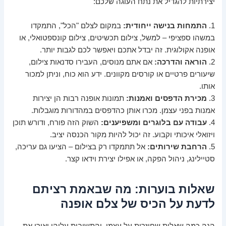
יצירתיות להגדיל את נתח העוגה שלכם:
1.
התמחות בנישה ייחודית:
במקום לצלם "הכל", התמקדו
במשהו ספציפי – למשל, צילום תכשיטים, צילום קונספטואלי, או
אופנה אקולוגית. זה יבדל אתכם ויאפשר לכם לגבות יותר.
2.
הוראה והדרכה:
אם אתם מנוסים, העבירו סדנאות צילום,
שיעורים פרטיים או קורסים מקוונים. ידע הוא כוח, וניתן למכור
אותו.
3.
מכירת הדפסים ואמנות:
תמונות אופנה רבות הן יצירות
אמנות בפני עצמן. מכרו אותן כהדפסים במהדורות מוגבלות.
4.
עבודה עם בלוגרים ומשפיענים:
השוק הזה פורח, ודורש תוכן
ויזואלי איכותי וקבוע. זה יכול להיות מקור הכנסה יציב.
5.
הרחבת שירותים:
אל תתמקדו רק בצילום – הציעו גם עריכה,
סטיילינג, ניהול הפקה, או אפילו יצירת וידאו קצר.
שאלות בוערות: מה שבאמת רציתם
לדעת על הכיס של צלם אופנה
הנה כמה שאלות שחוזרות על עצמן, והתשובות עליהן יאירו את