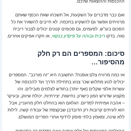
ההכנסות וההוצאות שלכם.
ואם כבר מדברים על השקעות, אל תשכחו שאת הכסף שאתם
מרוויחים אפשר גם להשקיע בחכמה. לא חייבים להשאיר את כל
הסכום בעו"ש. לפעמים, גם סכומים קטנים יכולים לצבור ריבית
נאה. בדקו
ריבית גבוהה על פיקדון בנקאי
, או חקרו אפיקים אחרים.
סיכום: המספרים הם רק חלק
מהסיפור…
אז כמה מרוויח צלם אופנה? התשובה היא "זה מורכב". המספרים
יכולים לנוע מתלוש שכר צנוע בתחילת הדרך ועד להכנסה של
עשרות אלפי שקלים (ואף יותר) בחודש לצלמים מובילים. זהו
מקצוע שדורש המון כישרון, נחישות, יצירתיות, יכולת שיווק, ובעיקר
– אהבה אמיתית למדיום. הגלאם הוא בהחלט חלק מהעניין, אבל
הוא לעיתים קרובות רק הדובדבן שבקצפת של עבודה קשה, לילות
ללא שינה, ומאמץ בלתי פוסק לרדוף אחרי הפריים המושלם.
ההצלחה הפיננסית של צלם אופנה אינה נמדדת רק בסכומים