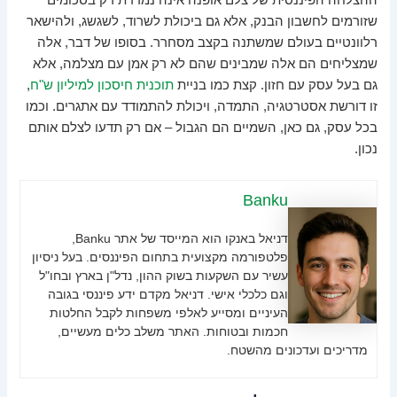
שזורמים לחשבון הבנק, אלא גם ביכולת לשרוד, לשגשג, ולהישאר
רלוונטיים בעולם שמשתנה בקצב מסחרר. בסופו של דבר, אלה
שמצליחים הם אלה שמבינים שהם לא רק אמן עם מצלמה, אלא
גם בעל עסק עם חזון. קצת כמו בניית
תוכנית חיסכון למיליון ש"ח
,
זו דורשת אסטרטגיה, התמדה, ויכולת להתמודד עם אתגרים. וכמו
בכל עסק, גם כאן, השמיים הם הגבול – אם רק תדעו לצלם אותם
נכון.
Banku
דניאל באנקו הוא המייסד של אתר Banku,
פלטפורמה מקצועית בתחום הפיננסים. בעל ניסיון
עשיר עם השקעות בשוק ההון, נדל"ן בארץ ובחו"ל
וגם כלכלי אישי. דניאל מקדם ידע פיננסי בגובה
העיניים ומסייע לאלפי משפחות לקבל החלטות
חכמות ובטוחות. האתר משלב כלים מעשיים,
מדריכים ועדכונים מהשטח.