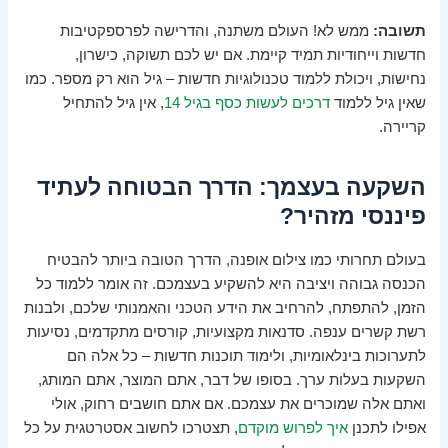
תשובה:
ממש לא! העולם משתנה, והדרישה לפרספקטיבות
חדשות וייחודיות תמיד קיימת. אם יש לכם תשוקה, כישרון,
נחישות, ויכולת ללמוד טכנולוגיות חדשות – גיל הוא רק מספר. כמו
שאין גיל ללמוד
דרכים לעשות כסף בגיל 14
, אין גיל להתחיל
קריירה.
השקעה בעצמך: הדרך הבטוחה לעתיד
פיננסי מזהיר?
בעולם תחרותי כמו צילום אופנה, הדרך הטובה ביותר להבטיח
הכנסה גבוהה ויציבה היא להשקיע בעצמכם. זה אומר ללמוד כל
הזמן, להתפתח, להרחיב את הידע הטכני והאמנותי שלכם, ולבנות
רשת קשרים ענפה. סדנאות מקצועיות, קורסים מתקדמים, נסיעות
לתערוכות בינלאומיות, ולימוד תוכנות חדשות – כל אלה הם
השקעות בעלות ערך. בסופו של דבר, אתם המוצר, אתם המותג,
ואתם אלה שמוכרים את עצמכם. אם אתם חושבים רחוק, אולי
אפילו לתכנן
איך לפרוש מוקדם
, תצטרכו לחשוב אסטרטגית על כל