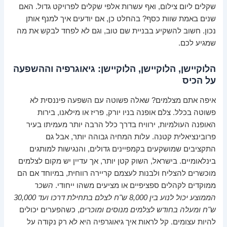
שקלים ליום צילום, ואף עשרות אלפי שקלים לפרויקט גדול. האם
שנים באמת שוות כסף? בהחלט כן, אם יודעים איך למנף אותן
נכון. חשוב להשקיע בבניית שם טוב, וגם לא לפחד לבקש את מה
שמגיע לכם.
הלוקיישן, הלוקיישן, הלוקיישן: גיאוגרפיה וההשפעה
על הכיס
איפה אתם מצלמים? שאלה פשוטה עם השפעה פיננסית לא
פשוטה בכלל. צלם אופנה בניו יורק, פריז או מילאנו, בירות
האופנה העולמיות, ירוויח בדרך כלל הרבה יותר מעמיתו בעיר
פרובינציאלית קטנה. עלות המחיה גבוהה יותר, אבל גם
התקציבים שמושקעים בקמפיינים גדולים, והנגישות למותגים
בינלאומיים. בישראל, השוק קטן יותר, אך עדיין יש מקום לצלמים
מוכשרים להצליח ולבנות לעצמם קריירה רווחית, במיוחד אם הם
ממוקדים לקהלים ספציפיים או מציעים משהו ייחודי.
השכר
הממוצע יכול לנוע בין 8,000 ש"ח לצלם בתחילת דרכו ועד 30,000
ש"ח ומעלה בחודש לצלמים מנוסים ומוכרים
, כשהפערים יכולים
להיות עצומים. קל לראות איך גיאוגרפיה היא לא רק נקודה על