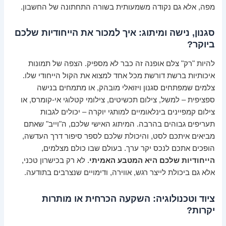
מפה, אלא גם נקודה משמעותית בשורה התחתונה של החשבון.
סגנון, נישה ומיתוג: איך למכור את הייחודיות שלכם
ביוקר?
להיות "רק" צלם אופנה זה כבר לא מספיק. הצפה של תמונות
איכותיות ברשת דורשת מכל אחד למצוא את הקול הייחודי שלו.
צלמים שמפתחים סגנון ויזואלי מובהק, או מתמחים בנישה
ספציפית – למשל, צילום תכשיטים, צילומי קטלוגי אי-קומרס, או
צילום קמפיינים בינלאומיים למותגי יוקרה – יכולים לגבות
תעריפים גבוהים בהרבה. המיתוג האישי שלכם, ה"וייב" שאתם
מביאים איתכם לסט, והיכולת שלכם לספר סיפור דרך העדשה,
הופכים אתכם לנכס יקר ערך. בעולם שבו כולם מצלמים,
הייחודיות שלכם היא המטבע האמיתי
. לא רק בכישרון טכני,
אלא גם ביכולת לייצר רגש, אווירה, ודימויים שנצרבים בתודעה.
ציוד וטכנולוגיה: השקעה הכרחית או מותרות
יקרות?