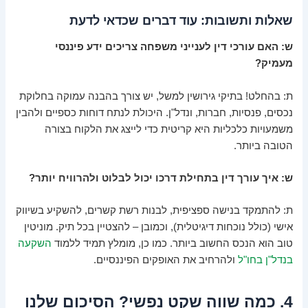
שאלות ותשובות: עוד דברים שכדאי לדעת
ש: האם עורכי דין לענייני משפחה צריכים ידע פיננסי
מעמיק?
ת: בהחלט! בתיקי גירושין למשל, יש צורך בהבנה עמוקה בחלוקת
נכסים, פנסיות, חברות, ונדל"ן. היכולת לנתח דוחות כספיים ולהבין
משמעויות כלכליות היא קריטית כדי לייצג את הלקוח בצורה
הטובה ביותר.
ש: איך עורך דין בתחילת דרכו יכול לבלוט ולהרוויח יותר?
ת: להתמקד בנישה ספציפית, לבנות רשת קשרים, להשקיע בשיווק
אישי (כולל נוכחות דיגיטלית), וכמובן – להצטיין בכל תיק. מוניטין
טוב הוא הנכס החשוב ביותר. כמו כן, מומלץ תמיד ללמוד
השקעה
בנדל"ן בחו"ל
ולהרחיב את האופקים הפיננסיים.
4. כמה שווה שקט נפשי? הסיכום שלנו