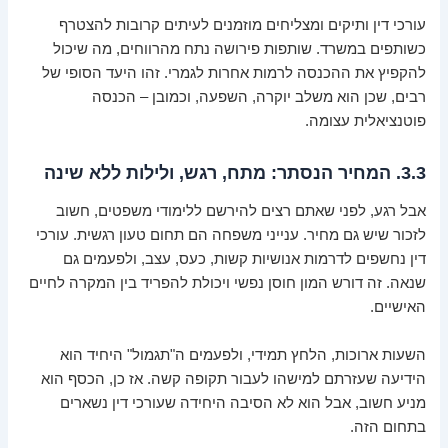
עורכי דין ותיקים ומצליחים מוזמנים לעיתים קרובות להצטרף
כשותפים במשרד. שותפות פירושה נתח מהרווחים, מה שיכול
להקפיץ את ההכנסה לרמות אחרות לגמרי. זהו היעד הסופי של
רבים, שכן הוא משלב יוקרה, השפעה, וכמובן – הכנסה
פוטנציאלית עצומה.
3.3. המחיר הנסתר: מתח, רגש, ולילות ללא שינה
אבל רגע, לפני שאתם רצים להירשם ללימודי משפטים, חשוב
לזכור שיש גם מחיר. ענייני משפחה הם תחום טעון רגשית. עורכי
דין נחשפים לדרמות אנושיות קשות, כעס, עצב, ולפעמים גם
שנאה. זה דורש המון חוסן נפשי ויכולת להפריד בין המקרה לחיים
האישיים.
השעות ארוכות, הלחץ תמידי, ולפעמים ה"תגמול" היחיד הוא
הידיעה שעזרתם למישהו לעבור תקופה קשה. אז כן, הכסף הוא
מניע חשוב, אבל הוא לא הסיבה היחידה שעורכי דין נשארים
בתחום הזה.