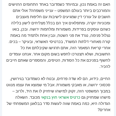
האם זה באמת נכון, ובמיוחד כשמדובר באחד התחומים הרגישים
והמורכבים ביותר בעולם המשפט – ענייני משפחה? אולי אתם
חושבים על עורכי דין שמגיעים לישיבות עם חליפות מעצבים
ומכוניות יוקרה, ומתפלאים איך הם בכלל מצליחים לישון בלילה
כשהם עוסקים בפרידות, משמורות ומלחמות ירושה. ובכן, בואו
נצלול פנימה, נגרד את פני השטח, ונבין אחת ולתמיד מה באמת
קורה מאחורי דלתות המשרד, בכרטיסי האשראי, ובעיקר – בכיס.
אחרי קריאת המאמר הזה, אתם תרגישו שקיבלתם את כל
התשובות, ושלא תצטרכו לחפש בשום מקום אחר. אנחנו עומדים
לחשוף בפניכם את כל הסודות, הטיפים, והמספרים שאתם חייבים
להכיר.
החיים, כידוע, הם לא שדה פרחים, ובטח לא כשמדובר בגירושין,
סכסוכי ירושה, או מאבקי משמורת. אבל מי שמוצא את עצמו מנווט
במבוך המשפטי הזה, זקוק למישהו שיחזיק לו את היד, ולרוב –
מישהו שמחזיק גם
כרטיס אשראי חוץ בנקאי
מכובד. השאלה
הגדולה היא, כמה באמת שווה לעשות סדר בבלאגן המשפחתי של
אחרים?