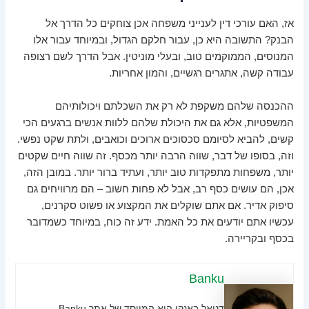
אז, האם עורכי דין לענייני משפחה אכן צוחקים כל הדרך אל
הבנק? התשובה היא כן, עבור חלקם הגדול, ובמיוחד עבור אלו
המנוסים, הממוקמים טוב, ובעלי מוניטין. אבל הדרך לשם רצופה
עבודה קשה, אתגרים רגשיים, והמון אחריות.
ההכנסה שלהם משקפת לא רק את השכלתם ויכולותיהם
המשפטיות, אלא גם את היכולת שלהם ללוות אנשים ברגעים הכי
קשים, להביא לסיומם סכסוכים ארוכים וכואבים, ולתת שקט נפשי.
וזה, בסופו של דבר, שווה הרבה יותר מכסף. זה שווה חיים שקטים
יותר, משפחות מתפקדות טוב יותר, ועתיד ברור יותר. במובן הזה,
אכן, הם עושים כסף רב, אבל לא פחות חשוב – הם מרוויחים גם
סיפוק אדיר. אם אתם שוקלים את המקצוע או פשוט סקרנים,
עכשיו אתם יודעים את כל האמת. ידע זה כוח, במיוחד כשמדובר
בכסף ובקריירה.
Banku
דניאל באנקו הוא המייסד של אתר Banku,