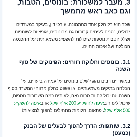
3. מעבר למשכורת: בונוסים, הטבות,
וגם כאב ראש מתמשך
שכר הוא רק חלק אחד מהתמונה. עורכי דין, בעיקר במשרדים
גדולים, נהנים לעיתים קרובות גם מבונוסים, אופציות לשותפות,
ושלל הטבות נוספות שיכולות להשפיע משמעותית על ההכנסה
הכוללת ועל איכות החיים.
3.1. בונוסים וחלוקת רווחים: הפינוקים של סוף
השנה
במשרדים רבים נהוג לשלם בונוסים על עמידה ביעדים, על
הצלחה בתיקים משמעותיים, או פשוט כחלק מרווחי המשרד בסוף
השנה. זה יכול להיות סכום נאה, לעיתים כמה משכורות נוספות,
שיכול לעזור ב
איפה להשקיע 200 אלף שקל
או ב
איפה להשקיע
500 אלף שקל
. פתאום, חלומות מתחילים להפוך למציאות!
3.2. שותפות: הדרך להפוך לבעלים של הבנק
(כמעט)