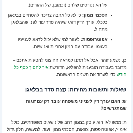
על האינטרסים שלהם (וכמובן, של ההורים).
הסכמי ממון:
כי לא כל אהבה צריכה להסתיים בבלאגן
כלכלי. עורך הדין דואג שיהיה סדר עוד לפני שהבלאגן
מתחיל.
אפוטרופסות:
לעזור למי שלא יכול לדאוג לענייניו
בעצמו. עבודה עם המון אחריות ואנושיות.
כן, נשמע זוהר, אבל אל תתנו למראה החיצוני להטעות אתכם –
מדובר בעבודה תובענית להפליא, הדורשת
איך לחסוך כסף כל
חודש
כדי לשרוד את השנים הראשונות.
שאלות ותשובות מהירות: קצת סדר בבלאגן
ש: האם עורך דין לענייני משפחה עובד רק עם זוגות
שמתגרשים?
ת: ממש לא! הוא עוסק במגוון רחב של נושאים משפחתיים, כולל
אימוץ, אפוטרופסות, צוואות, הסכמי ממון, ועוד. למעשה, חלק גדול