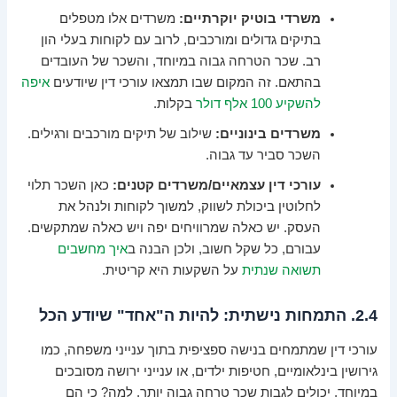
משרדי בוטיק יוקרתיים:
משרדים אלו מטפלים
בתיקים גדולים ומורכבים, לרוב עם לקוחות בעלי הון
רב. שכר הטרחה גבוה במיוחד, והשכר של העובדים
בהתאם. זה המקום שבו תמצאו עורכי דין שיודעים
איפה
להשקיע 100 אלף דולר
בקלות.
משרדים בינוניים:
שילוב של תיקים מורכבים ורגילים.
השכר סביר עד גבוה.
עורכי דין עצמאיים/משרדים קטנים:
כאן השכר תלוי
לחלוטין ביכולת לשווק, למשוך לקוחות ולנהל את
העסק. יש כאלה שמרוויחים יפה ויש כאלה שמתקשים.
עבורם, כל שקל חשוב, ולכן הבנה ב
איך מחשבים
תשואה שנתית
על השקעות היא קריטית.
2.4. התמחות נישתית: להיות ה"אחד" שיודע הכל
עורכי דין שמתמחים בנישה ספציפית בתוך ענייני משפחה, כמו
גירושין בינלאומיים, חטיפות ילדים, או ענייני ירושה מסובכים
במיוחד, יכולים לגבות שכר טרחה גבוה יותר. למה? כי הם