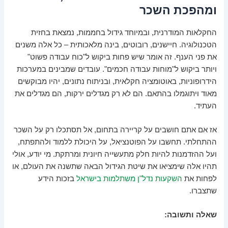
ומהפכת השכר
החקלאות המודרנית, ובמיוחד גידול בחממות, נמצאת בחזית
הטכנולוגיה. חיישנים, רובוטים, בינה מלאכותית – כל אלה משנים
את פני הענף. זה אומר שיש פחות ביקוש ל"כוח עבודה פשוט"
ויותר ביקוש ל"מוחות עבודה חכמים". עובדים שמבינים במערכות
הידרופוניות, באוטומציה חקלאית, ובניתוח נתונים, יהיו מבוקשים
מאוד ויתוגמלו בהתאם. הם לא רק מגדלים ירקות, הם מגדלים את
העתיד.
אז אם אתם חושבים על קריירה בתחום, אל תסתכלו רק על השכר
ההתחלתי. תחשבו על הפוטנציאל, על היכולת ללמוד ולהתפתח,
ועל ההזדמנות להיות חלק מתעשייה חיונית ומרתקת. מי יודע, אולי
תהיו אלה שימציאו את שיטת הגידול הבאה שתשנה את העולם, או
לפחות את
השקעות נדל"ן משתלמות בישראל
בזכות הידע
שתצברו.
שאלה ותשובה: