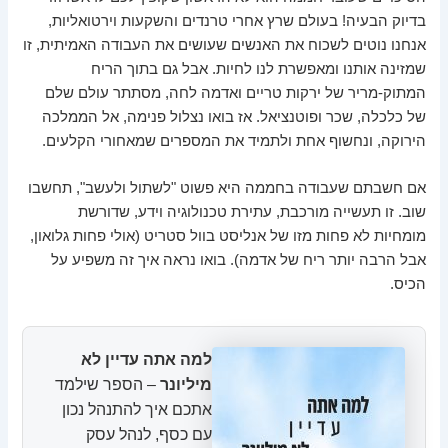
בדיוק הבעיה! בעולם שרץ אחרי טרנדים והשקעות וירטואליות,
אנחנו נוטים לשכוח את האנשים שעושים את העבודה האמיתית, זו
שמזינה אותנו ומאפשרת לנו לחיות. אבל גם בתוך הריח
המתוק-מריר של ירקות טריים ואדמה לחה, מסתתר עולם שלם
של כלכלה, שכר ופוטנציאל. אז בואו נצלול פנימה, אל הממלכה
הירוקה, ונחשוף אחת ולתמיד את המספרים שמאחורי הקלעים.
אם חשבתם שעבודה בחממה היא פשוט "לשתול ולעשב", תחשבו
שוב. זו תעשייה מורכבת, עתירת טכנולוגיה וידע, שדורשת
מומחיות לא פחות מזו של אנליסט בוול סטריט (אולי פחות גלואון,
אבל הרבה יותר ריח של אדמה). בואו נראה איך זה משפיע על
הכיס.
למה אתה עדיין לא
מיליונר
– הספר שילמד
אתכם איך להתנהל נכון
עם כסף, לנהל עסק