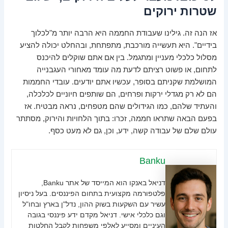
שטרות ירוקים
אז הנה זה. גילינו שעבודת החממה היא הרבה יותר מ"לכלוך
בידיים". היא תעשייה מורכבת, מתפתחת, ובהחלט יכולה להציע
מסלול כלכלי מעניין ומתגמל. בין אם אתם שוקלים להיכנס
לתחום, או פשוט רציתם לדעת מה עומד מאחורי העגבנייה
המושלמת שקניתם בסופר, עכשיו אתם יודעים. עובדי החממות
הם לא רק מגדלי ירקות ופרחים, הם שותפים חיוניים לכלכלה,
והעתיד שלהם, כמו הגידולים שהם מטפחים, נראה מבטיח. אז
בפעם הבאה שתראו חממה, זכרו: בתוך הלחויות והירוק, מסתתר
עולם שלם של עבודה קשה, ידע, וכן, גם לא מעט כסף.
Banku
דניאל באנקו הוא המייסד של אתר Banku,
פלטפורמה מקצועית בתחום הפיננסים. בעל ניסיון
עשיר עם השקעות בשוק ההון, נדל"ן בארץ ובחו"ל
וגם כלכלי אישי. דניאל מקדם ידע פיננסי בגובה
העיניים ומסייע לאלפי משפחות לקבל החלטות