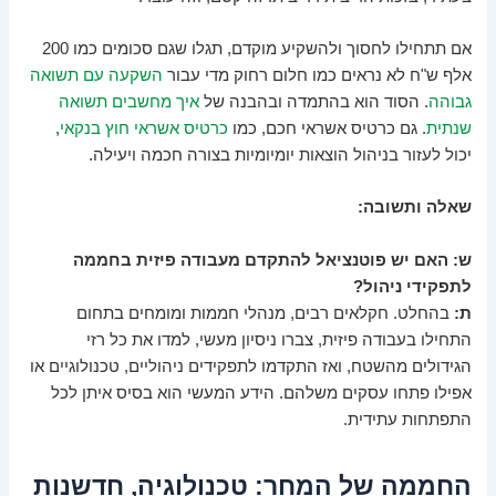
אם תתחילו לחסוך ולהשקיע מוקדם, תגלו שגם סכומים כמו 200
אלף ש"ח לא נראים כמו חלום רחוק מדי עבור
השקעה עם תשואה
גבוהה
. הסוד הוא בהתמדה ובהבנה של
איך מחשבים תשואה
שנתית
. גם כרטיס אשראי חכם, כמו
כרטיס אשראי חוץ בנקאי
,
יכול לעזור בניהול הוצאות יומיומיות בצורה חכמה ויעילה.
שאלה ותשובה:
ש: האם יש פוטנציאל להתקדם מעבודה פיזית בחממה
לתפקידי ניהול?
ת:
בהחלט. חקלאים רבים, מנהלי חממות ומומחים בתחום
התחילו בעבודה פיזית, צברו ניסיון מעשי, למדו את כל רזי
הגידולים מהשטח, ואז התקדמו לתפקידים ניהוליים, טכנולוגיים או
אפילו פתחו עסקים משלהם. הידע המעשי הוא בסיס איתן לכל
התפתחות עתידית.
החממה של המחר: טכנולוגיה, חדשנות