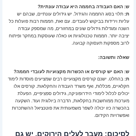
ש: האם העבודה בחממה היא עבודה עונתית?
ת:
תלוי בסוג החממה והגידול. יש גידולים עונתיים, שבהם יש
עליות וירידות בביקוש לעובדים. עם זאת, חממות רבות פועלות כל
השנה ומגדלות גידולים שונים במחזורים, מה שמספק עבודה
יציבה יותר. חממות טכנולוגיות או כאלה שעוסקות במחקר ופיתוח
לרוב מספקות תעסוקה קבועה.
שאלה ותשובה:
ש: האם יש קורסים או הכשרות מקצועיות לעובדי חממה?
ת:
בהחלט. ישנם קורסים מקצועיים רבים שמציעים מוסדות לימוד
חקלאיים, מכללות, ואף משרד העבודה והחקלאות. קורסים אלו
יכולים לכלול לימודי הידרופוניקה, גידולים ספציפיים, הפעלת
מערכות ממוחשבות בחקלאות, הדברה ביולוגית ועוד. השקעה
בהכשרה כזו יכולה לשפר משמעותית את פוטנציאל ההשתכרות
ואפשרויות הקידום.
לסיכום: מעבר לעלים הירוקים, יש גם