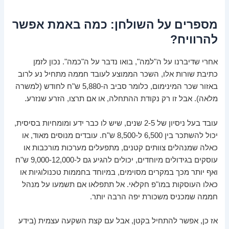
מספרים על השולחן: כמה באמת אפשר
להרוויח?
אחרי שדיברנו על ה"למה", בואו נדבר על ה"כמה". נכון לזמן
כתיבת שורות אלו, השכר הממוצע לעובד חממה מתחיל נע לרוב
באזור שכר המינימום, כלומר סביב ה-5,880 ש"ח לחודש (למשרה
מלאה). אבל זו רק נקודת ההתחלה, או אם תרצו, הזרע שנזרע.
עובד בעל ניסיון של 2-5 שנים, שיש לו כבר ידע ומומחיות בסיסית,
יכול להשתכר בין 6,500 ל-8,500 ש"ח. עובדים מנוסים מאוד, או
כאלה שמנהלים צוותים קטנים, מתפעלים מערכות מורכבות או
עוסקים בגידולים מיוחדים, יכולים להגיע גם ל-9,000-12,000 ש"ח
ואף יותר מכך במקרים מסוימים, במיוחד בחממות טכנולוגיות או
כאלו העוסקות במו"פ חקלאי. אל תתפלאו אם תשמעו על מנהל
חממה שמכניס משכורת יפה הרבה יותר.
אז כן, אפשר להתחיל בקטן, אבל עם קצת השקעה עצמית (בידע