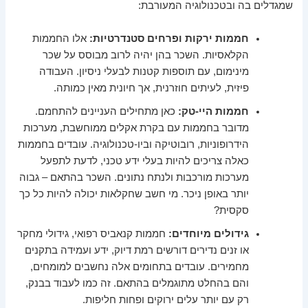
שמגדלים בה ובטכנולוגיה המעורבת:
חממות ירקות ופרחים סטנדרטיות:
אלו החממות
הקלאסיות. השכר בהן יהיה לרוב מבוסס על שכר
מינימום, עם תוספות קטנות לבעלי ניסיון. העבודה
פיזית, לעיתים חוזרנית, אך חיונית מאין כמותה.
חממות היי-טק:
כאן מתחילים העניינים להתחמם.
מדובר בחממות עם בקרת אקלים ממוחשבת, מערכות
הידרופוניות, רובוטיקה וביו-טכנולוגיה. עובדים בחממות
כאלה צריכים להיות בעלי ידע טכני, לדעת לתפעל
מערכות מורכבות ולנתח נתונים. השכר בהתאם – גבוה
יותר באופן ניכר. מי חשב שחקלאות יכולה להיות כל כך
סקסית?
גידולים מיוחדים:
חממות קנאביס רפואי, גידולי מחקר
או זנים נדירים דורשים רמת דיוק, ידע ועמידה בתקנים
מחמירים. עובדים בתחומים אלה נחשבים למומחים,
והם בהחלט מתוגמלים בהתאם. זה כמו לעבוד בבנק,
רק עם יותר עלים ירוקים ופחות חליפות.