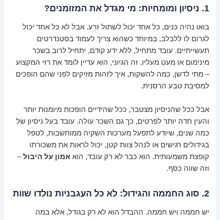
1. ניסיון ומומחיות: מי מגדל את המזומנים?
בואו נהיה כנים, כל אחד יכול לשתול זרע. אבל לא כל אחד יכול
לגרום לו ללבלב, במיוחד כשהוא צריך לעמוד בסטנדרטים
תעשייתיים. עובד מתחיל, ללא ידע קודם, יתחיל לרוב בשכר
מינימום או מעט מעליו. זה הגיוני, הוא עדיין לומד את רזי המקצוע
– מתי לדשן, כמה להשקות, איך לזהות מזיקים לפני שהם הופכים
למסיבת טבע הרסנית.
אבל ככל שהניסיון מצטבר, ככל שהידיים הופכות מיומנות יותר
והעין חדה יותר לפרטים, כך גם השכר עולה. עובד בעל ניסיון של
כמה שנים, שיודע לתפעל מערכות השקיה ממוחשבות, לטפל
בגידולים רגישים או לנהל צוות קטן, יכול לראות את משכורתו
קופצת משמעותית. הוא כבר לא רק עובד, הוא
אמון על היבול
–
וזה שווה כסף.
2. סוג החממה והגידול: לא כל העגבניות נולדו שוות
יש חממה ויש חממה. ההבדל הוא לא רק בגודל, אלא במה