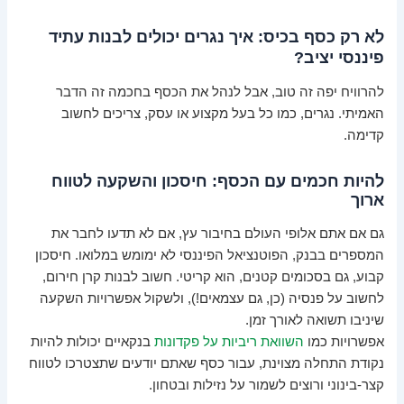
לא רק כסף בכיס: איך נגרים יכולים לבנות עתיד
פיננסי יציב?
להרוויח יפה זה טוב, אבל לנהל את הכסף בחכמה זה הדבר
האמיתי. נגרים, כמו כל בעל מקצוע או עסק, צריכים לחשוב
קדימה.
להיות חכמים עם הכסף: חיסכון והשקעה לטווח
ארוך
גם אם אתם אלופי העולם בחיבור עץ, אם לא תדעו לחבר את
המספרים בבנק, הפוטנציאל הפיננסי לא ימומש במלואו. חיסכון
קבוע, גם בסכומים קטנים, הוא קריטי. חשוב לבנות קרן חירום,
לחשוב על פנסיה (כן, גם עצמאים!), ולשקול אפשרויות השקעה
שיניבו תשואה לאורך זמן.
אפשרויות כמו
השוואת ריביות על פקדונות
בנקאיים יכולות להיות
נקודת התחלה מצוינת, עבור כסף שאתם יודעים שתצטרכו לטווח
קצר-בינוני ורוצים לשמור על נזילות ובטחון.