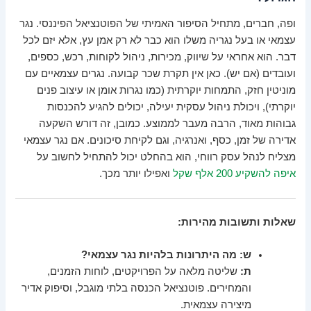
ופה, חברים, מתחיל הסיפור האמיתי של הפוטנציאל הפיננסי. נגר
עצמאי או בעל נגריה משלו הוא כבר לא רק אמן עץ, אלא יזם לכל
דבר. הוא אחראי על שיווק, מכירות, ניהול לקוחות, רכש, כספים,
ועובדים (אם יש). כאן אין תקרת שכר קבועה. נגרים עצמאיים עם
מוניטין חזק, התמחות יוקרתית (כמו נגרות אומן או עיצוב פנים
יוקרתי), ויכולת ניהול עסקית יעילה, יכולים להגיע להכנסות
גבוהות מאוד, הרבה מעבר לממוצע. כמובן, זה דורש השקעה
אדירה של זמן, כסף, ואנרגיה, וגם לקיחת סיכונים. אם נגר עצמאי
מצליח לנהל עסק רווחי, הוא בהחלט יכול להתחיל לחשוב על
איפה להשקיע 200 אלף שקל
ואפילו יותר מכך.
שאלות ותשובות מהירות:
ש: מה היתרונות בלהיות נגר עצמאי?
ת:
שליטה מלאה על הפרויקטים, לוחות הזמנים,
והמחירים. פוטנציאל הכנסה בלתי מוגבל, וסיפוק אדיר
מיצירה עצמאית.