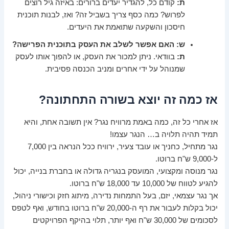
ת:
קודם כל, להגדיר יעדים ברורים: באיזה גיל רוצים
לפרוש? כמה כסף צריך בשביל זה? ואז, לבנות תוכנית
חיסכון והשקעה שתואמת את היעדים.
ש: האם אפשר לשלב את העסק בתוכנית הפרישה?
ת:
בוודאי. ניתן למכור את העסק, או להפוך אותו לעסק
שמנוהל על ידי אחרים ומניב הכנסה פסיבית.
אז כמה זה יוצא בשורה התחתונה?
אז אחרי כל זה, כמה באמת מרוויח נגר? אין תשובה אחת, והיא
תמיד תהיה תלויה ב… הנגר עצמו!
נגר מתחיל, כחניך או עובד צעיר, ירוויח ככל הנראה בין 7,000
ל-9,000 ש"ח ברוטו.
נגר מנוסה ומקצועי, המועסק בנגריה גדולה או בחברת בנייה, יכול
להגיע לטווח של 10,000 עד 18,000 ש"ח ברוטו.
אך נגר עצמאי, יזם, בעל התמחות נדירה, מיתוג חזק וכישורי ניהול,
יכול בקלות לעבור את רף ה-20,000 ש"ח ברוטו בחודש, ואף לטפס
לסכומים של 30,000 ש"ח ואף יותר, תלוי בהיקף הפרויקטים