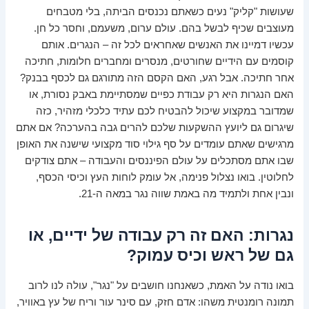
שעושות "קליק" נעים כשאתם נכנסים הביתה, בלי מטבחים
מעוצבים שכיף לבשל בהם. עולם ערום, משעמם, וחסר כל חן.
עכשיו דמיינו את האנשים שאחראים לכל זה – הנגרים. אותם
קוסמים עם הידיים שחורטים, מנסרים ומחברים חלומות, חתיכה
אחר חתיכה. אבל רגע, האם הקסם הזה מתורגם גם לכסף בבנק?
האם הנגרות היא רק עבודת כפיים שמסתיימת באבק נסורת, או
שמדובר במקצוע שיכול להבטיח לכם עתיד כלכלי מזהיר, כזה
שיגרום גם ליועץ ההשקעות שלכם להרים גבה בהערכה? אם אתם
מרגישים שאתם עומדים על סף גילוי סוד מקצועי שישנה את האופן
שבו אתם מסתכלים על עולם הפיננסים והעבודה – אתם צודקים
לחלוטין. בואו נצלול פנימה, אל עומק לוחות העץ וכיסי הכסף,
ונבין אחת ולתמיד מה באמת שווה נגר במאה ה-21.
נגרות: האם זה רק עבודה של ידיים, או
גם של ראש וכיס עמוק?
בואו נודה על האמת, כשאנחנו חושבים על "נגר", עולה לנו לרוב
תמונה רומנטית משהו: אדם חזק, עם סינר עור וריח של עץ באוויר,