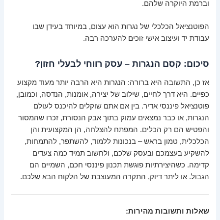
וברמת היוקרה שלהם.
הפוטנציאל הכלכלי של נגרות הוא עצום, במיוחד בעידן שבו
עבודת יד ועיצוב אישי זוכים להערכה רבה.
סיכום: קסם הנגרות – עסק רווחי לבעלי חזון?
אז כן, התשובה היא ברורה: הנגרות היא הרבה יותר מעוד מקצוע
כפיים. היא דרך לחיים, שילוב של יצירה, אומנות, הנדסה, וכמובן,
פוטנציאל פיננסי אדיר. בין אם אתם שוקלים להיכנס לעולם
הנגרות, או כבר נמצאים עמוק בתוך אבק הנסורת, זכרו שהמסור
והפטיש הם רק הכלים. המפתח להצלחה, הן המקצועית והן
הכלכלית, טמון בראש – בנכונות ללמוד, להשתפר, להתמחות,
להשקיע בעצמכם ובעסק שלכם, ולחשוב תמיד כמה צעדים
קדימה. כשהיצירתיות פוגשת תכנון פיננסי חכם, השמיים הם
הגבול. או ליתר דיוק, התקרה המעוצבת של הלקוח הבא שלכם.
שאלות ותשובות מהירות: