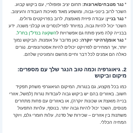
*
נגר מטבחים/ארונות:
תחום יציב ופופולרי, עם ביקוש קבוע.
השכר לרוב בינוני-גבוה, ומושפע מאוד מאיכות העבודה והעיצוב.
*
נגר בניין:
עבודה פיזית מאומצת, לרוב בפרויקטים גדולים.
השכר יכול להיות גבוה, במיוחד לפרילנסרים או קבלני משנה. ידע
בבנייה קלה מעץ פותח גם אפשרויות ל
השקעה בנדל"ן בחו"ל
.
*
נגר אומן/רהיטי יוקרה:
כאן מדובר על אומנות. הביקוש נמוך
יותר, אך המחירים לפרויקט יכולים להיות אסטרונומיים. נגרים
כאלה הם אמנים לכל דבר וחיים מהשם והמוניטין שלהם.
2. גיאוגרפיה וכמה טוב הנגר שלך עם מספרים:
מיקום וביקוש
כמו בכל מקצוע, גם בנגרות, המיקום הגיאוגרפי משחק תפקיד
חשוב. באזורים בהם יש ביקוש גבוה לעבודות נגרות (למשל, אזורי
בנייה מואצת או שכונות יוקרה), או באזורים עם פחות מתחרים
מנוסים, השכר יכול להיות גבוה יותר. בנוסף, עלויות התפעול
משתנות בין אזורים – שכירות של סדנה, עלות חומרי גלם, ויוקר
המחיה הכללי.