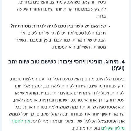
ניסיון, ורק אז, כשהעסק מתייצב והצרכים ברורים,
להשקיע במכונות יקרות יותר שיתנו החזר השקעה
ברור.
ש: האם יש קשר בין טכנולוגיה לנגרות מסורתית?
ת:
בהחלט! טכנולוגיה יכולה לייעל תהליכים, אך
הבסיס של הנגרות, כמו הבנה בעץ ובמבנה, נשאר
מסורתי. השילוב הוא המפתח.
4. מיתוג, מוניטין ויחסי ציבור: כששם טוב שווה זהב
(ועץ!)
בעולם של היום, מוניטין הוא כמעט הכל. נגר עם המלצות טובות,
תיק עבודות מרשים, ושירות לקוחות ללא רבב, ימשוך אליו יותר
לקוחות, ויכול לדרוש מחירים גבוהים יותר. בניית מותג אישי או
עסקי חזק, דרך אתר אינטרנט, רשתות חברתיות, או מפה לאוזן,
היא אסטרטגיה שיווקית חכמה שמשתלמת בטווח הארוך. ככל
שהנגר יחשוף יותר את עבודתו ויבנה קהל עוקבים, כך יוכל לממש
את הפוטנציאל הכלכלי שלו, ואולי יום אחד אף לדעת
איך לחסוך
מיליון שקלים
בזכות המוניטין.