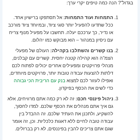
בגדול"? הנה כמה טיפים יקרי ערך:
התמחות ועוד התמחות:
אל תסתפקו ברישיון אחד.
ככל שתדעו להפעיל יותר סוגי ציוד, ובמיוחד ציוד מורכב
או נדיר, כך ערככם יעלה. תחשבו על
מפעיל מנוף צריח
עם ניסיון במנהור
– הוא מבוקש כמו יהלום.
בנו קשרים והשתלבו בקהילה:
העולם של מפעלי
הצמ"ה הוא קהילה קטנה יחסית. קשרים עם קבלנים,
מנהלי פרויקטים ומפעילים אחרים יכולים לפתוח לכם
דלתות להצעות עבודה טובות יותר, פרויקטים מיוחדים,
ואפילו לעזור לכם למצוא
בנק עם הריבית הכי גבוהה
כדי לשים את הכסף בפיקדון.
ניהול פיננסי חכם:
זה לא רק כמה אתם מרוויחים, אלא
גם
איך אתם מנהלים את הכסף שלכם
. למדו לחסוך,
להשקיע, ולתכנן את העתיד שלכם. זה ההבדל בין
עבודה טובה לחיים ללא דאגות כלכליות. וכן, זה אומר
שגם אתם צריכים להבין בפיננסים, לא רק בברזלים.