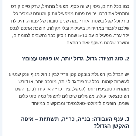
כמו בכל תחום, ניסיון שווה כסף.
מפעיל מתחיל
, שרק סיים קורס
והתחיל את דרכו, ירוויח פחות ממפעיל
וותיק ומנוסה
שמכיר כל
בורג וכל קפל בשטח. אחרי כמה שנים טובות של עבודה, היכולת
שלכם לעבוד במהירות, ביעילות ובלי תקלות, הופכת אתכם לנכס
יקר ערך. מפעילים עם 5-10 שנות ניסיון כבר נחשבים למומחים,
והשכר שלהם משקף זאת בהתאם.
2. סוג הציוד: גדול, גדול יותר, או פשוט עצום?
יש הבדל בין הפעלת בובקט קטן וזריז לבין ניהול מנוף ענק שמגיע
לעשרות קומות.
ככל שהציוד גדול יותר, מורכב יותר, או דורש
מומחיות ספציפית יותר
(למשל, ציוד כרייה או קידוח), כך השכר
הפוטנציאלי עולה. מפעילים שיכולים לתפעל כמה סוגי כלים
שונים, הופכים ל"מולטי-טאלנטים" ומבוקשים במיוחד.
3. ענף העבודה: בנייה, כרייה, תשתיות – איפה
האקשן הגדול?