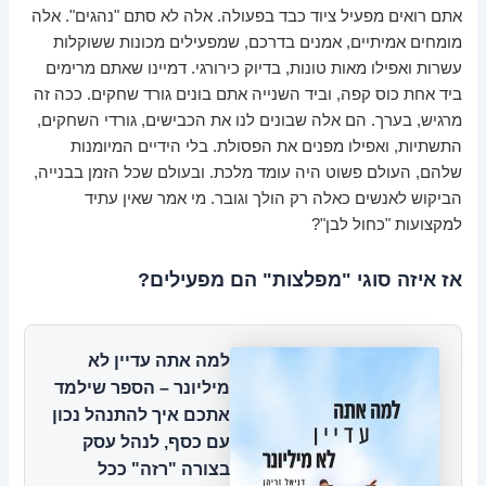
אתם רואים
מפעיל ציוד כבד
בפעולה. אלה לא סתם "נהגים". אלה
מומחים אמיתיים, אמנים בדרכם, שמפעילים מכונות ששוקלות
עשרות ואפילו מאות טונות, בדיוק כירורגי. דמיינו שאתם מרימים
ביד אחת כוס קפה, וביד השנייה אתם בונים גורד שחקים. ככה זה
מרגיש, בערך. הם אלה שבונים לנו את הכבישים, גורדי השחקים,
התשתיות, ואפילו מפנים את הפסולת. בלי הידיים המיומנות
שלהם, העולם פשוט היה עומד מלכת. ובעולם שכל הזמן בבנייה,
הביקוש לאנשים כאלה רק הולך וגובר. מי אמר שאין עתיד
למקצועות "כחול לבן"?
אז איזה סוגי "מפלצות" הם מפעילים?
למה אתה עדיין לא
מיליונר
– הספר שילמד
אתכם איך להתנהל נכון
עם כסף, לנהל עסק
בצורה "רזה" ככל