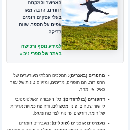
האפשר ולמקסם
רווחים. הרבה מאד
בעלי עסקים ויזמים
עפים על הספר. שווה
בדיקה.
למידע נוסף ורכישה
באתר של ספרי ניב »
מחפרים (באגרים):
המלכים הבלתי מעורערים של
החפירות. הם חופרים, מרימים, ומזיזים טונות של עפר
כאילו אין מחר.
דחפורים (בולדוזרים):
כלי העבודה האולטימטיבי
ליישור שטחים, פינוי מכשולים, ודחיפת כמויות אדירות
של חומר. דורשים עדינות לצד כוח brute.
מעמיסים אופניים (שופלים):
מעבירים חומרים