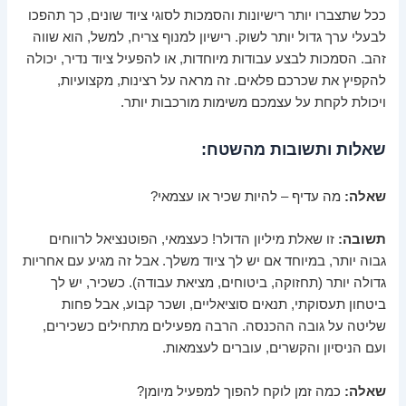
ככל שתצברו יותר רישיונות והסמכות לסוגי ציוד שונים, כך תהפכו
לבעלי ערך גדול יותר לשוק.
רישיון למנוף צריח, למשל, הוא שווה
זהב
. הסמכות לבצע עבודות מיוחדות, או להפעיל ציוד נדיר, יכולה
להקפיץ את שכרכם פלאים. זה מראה על רצינות, מקצועיות,
ויכולת לקחת על עצמכם משימות מורכבות יותר.
שאלות ותשובות מהשטח:
שאלה:
מה עדיף – להיות שכיר או עצמאי?
תשובה:
זו שאלת מיליון הדולר! כעצמאי, הפוטנציאל לרווחים
גבוה יותר, במיוחד אם יש לך ציוד משלך. אבל זה מגיע עם
אחריות
גדולה יותר
(תחזוקה, ביטוחים, מציאת עבודה). כשכיר, יש לך
ביטחון תעסוקתי, תנאים סוציאליים, ושכר קבוע, אבל פחות
שליטה על גובה ההכנסה. הרבה מפעילים מתחילים כשכירים,
ועם הניסיון והקשרים, עוברים לעצמאות.
שאלה:
כמה זמן לוקח להפוך למפעיל מיומן?