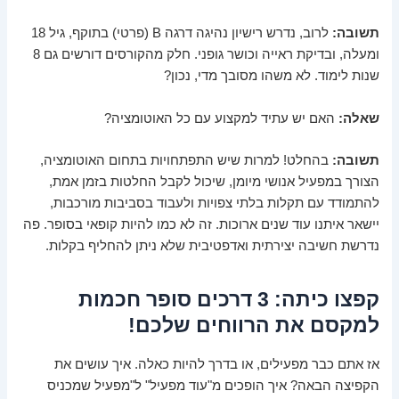
תשובה:
לרוב, נדרש רישיון נהיגה דרגה B (פרטי) בתוקף, גיל 18
ומעלה, ובדיקת ראייה וכושר גופני. חלק מהקורסים דורשים גם 8
שנות לימוד. לא משהו מסובך מדי, נכון?
שאלה:
האם יש עתיד למקצוע עם כל האוטומציה?
תשובה:
בהחלט! למרות שיש התפתחויות בתחום האוטומציה,
הצורך במפעיל אנושי מיומן, שיכול לקבל החלטות בזמן אמת,
להתמודד עם תקלות בלתי צפויות ולעבוד בסביבות מורכבות
,
יישאר איתנו עוד שנים ארוכות. זה לא כמו להיות קופאי בסופר. פה
נדרשת חשיבה יצירתית ואדפטיבית שלא ניתן להחליף בקלות.
קפצו כיתה: 3 דרכים סופר חכמות
למקסם את הרווחים שלכם!
אז אתם כבר מפעילים, או בדרך להיות כאלה. איך עושים את
הקפיצה הבאה? איך הופכים מ"עוד מפעיל" ל"מפעיל שמכניס