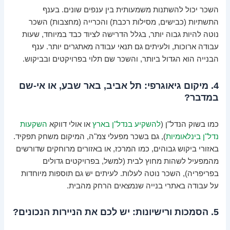
השכר יכול להשתנות משמעותית בין ענפים שונים. בענף
התשתיות
(כבישים, מסילות רכבת) וה
כרייה
(מחצבות) השכר
נוטה להיות גבוה יותר, בגלל הדרישה לציוד כבד במיוחד, שעות
עבודה ארוכות, ולעיתים גם תנאי עבודה מאתגרים יותר. ענף
הבנייה הוא הגדול ביותר, והשכר שם תלוי בפרויקטים ובביקוש.
4. מיקום גיאוגרפי: תל אביב, באר שבע, או אי-שם
במדבר?
כמו בשוק הנדל"ן (
להשקיע בנדל"ן בארץ
או אולי דווקא
השקעות
נדל"ן בינלאומיות
), גם בשכר מפעלי צמ"ה, המיקום משחק תפקיד.
באזורי ביקוש גבוהים, כמו המרכז, או באזורים מרוחקים שדורשים
מהמפעיל לשהות מחוץ לבית (למשל, בפרויקטים גדולים
בפריפריה), השכר נוטה לעלות. לעיתים יש גם תוספות מיוחדות
על עבודה באתרי בנייה שנמצאים הרחק מהבית.
5. הסמכות ורישיונות: יש לכם את הניירות הנכונים?