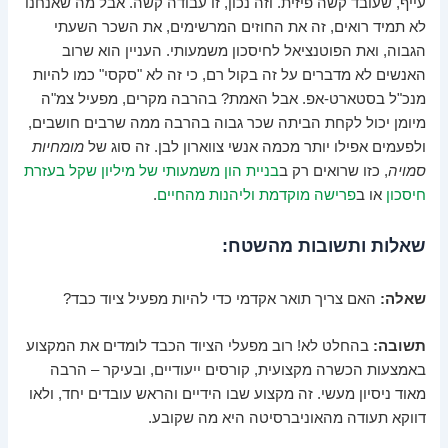
עייף, שעובד קשה פיזית. וזה נכון, זו עבודה קשה. אבל מה שאנחנו
לא תמיד רואים, זה את החוזים המרשימים, את השכר השעתי
הגבוה, ואת הפוטנציאל לחיסכון משמעותי. העניין הוא שרוב
האנשים לא מדברים על זה בקול רם, כי זה לא "סקסי" כמו להיות
מנכ"ל בסטארט-אפ. אבל האמת? בהרבה מקרים, מפעיל צמ"ה
מיומן יכול לקחת הביתה שכר גבוה בהרבה ממה שרבים חושבים,
ולפעמים אפילו יותר מכמה אנשי צווארון לבן. זה סוג של
מומחיות
סמויה
, כזו שרואים רק ב
בניית הון משמעותי של מיליון שקל בעזרת
חיסכון
או ב
פרישה מוקדמת וליהנות מהחיים
.
שאלות ותשובות מהשטח:
שאלה:
האם צריך תואר אקדמי כדי להיות מפעיל ציוד כבד?
תשובה:
בהחלט לא! רוב מפעלי הציוד הכבד לומדים את המקצוע
באמצעות הכשרה מקצועית, קורסים ייעודיים, ובעיקר – הרבה
מאוד ניסיון מעשי. זה מקצוע שבו הידיים והראש עובדים יחד, ולאו
דווקא תעודה מהאוניברסיטה היא מה שקובע.