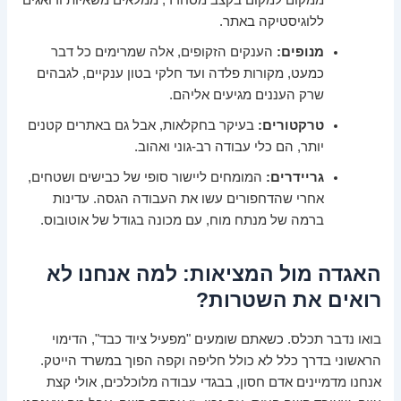
ממקום למקום בקצב מסחרר, ממלאים משאיות ודואגים
ללוגיסטיקה באתר.
מנופים:
הענקים הזקופים, אלה שמרימים כל דבר
כמעט, מקורות פלדה ועד חלקי בטון ענקיים, לגבהים
שרק העננים מגיעים אליהם.
טרקטורים:
בעיקר בחקלאות, אבל גם באתרים קטנים
יותר, הם כלי עבודה רב-גוני ואהוב.
גריידרים:
המומחים ליישור סופי של כבישים ושטחים,
אחרי שהדחפורים עשו את העבודה הגסה. עדינות
ברמה של מנתח מוח, עם מכונה בגודל של אוטובוס.
האגדה מול המציאות: למה אנחנו לא
רואים את השטרות?
בואו נדבר תכלס. כשאתם שומעים "מפעיל ציוד כבד", הדימוי
הראשוני בדרך כלל לא כולל חליפה וקפה הפוך במשרד הייטק.
אנחנו מדמיינים אדם חסון, בבגדי עבודה מלוכלכים, אולי קצת