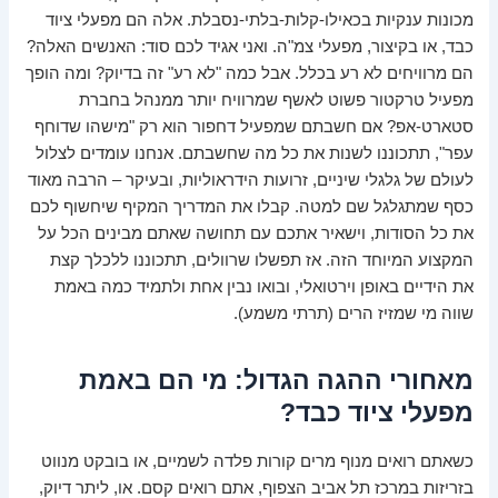
מכונות ענקיות בכאילו-קלות-בלתי-נסבלת. אלה הם מפעלי ציוד
כבד, או בקיצור, מפעלי צמ"ה. ואני אגיד לכם סוד: האנשים האלה?
הם מרוויחים לא רע בכלל. אבל כמה "לא רע" זה בדיוק? ומה הופך
מפעיל טרקטור פשוט לאשף שמרוויח יותר ממנהל בחברת
סטארט-אפ? אם חשבתם שמפעיל דחפור הוא רק "מישהו שדוחף
עפר", תתכוננו לשנות את כל מה שחשבתם. אנחנו עומדים לצלול
לעולם של גלגלי שיניים, זרועות הידראוליות, ובעיקר – הרבה מאוד
כסף שמתגלגל שם למטה. קבלו את המדריך המקיף שיחשוף לכם
את כל הסודות, וישאיר אתכם עם תחושה שאתם מבינים הכל על
המקצוע המיוחד הזה. אז תפשלו שרוולים, תתכוננו ללכלך קצת
את הידיים באופן וירטואלי, ובואו נבין אחת ולתמיד כמה באמת
שווה מי שמזיז הרים (תרתי משמע).
מאחורי ההגה הגדול: מי הם באמת
מפעלי ציוד כבד?
כשאתם רואים מנוף מרים קורות פלדה לשמיים, או בובקט מנווט
בזריזות במרכז תל אביב הצפוף, אתם רואים קסם. או, ליתר דיוק,