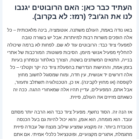
העתיד כבר כאן: האם הרובוטים יגנבו
לנו את הג'וב? (רמז: לא בקרוב).
בואו נודה באמת, העולם משתנה. אוטומציה, בינה מלאכותית – כל
אלה הופכים משרות רבות למיותרות. אבל יש בשורה טובה
למפעלי ציוד כבד:
הרובוטים עוד לא שם
. לפחות לא ברמה שיכולה
להחליף מפעיל אנושי מיומן. הסיבות פשוטות: המורכבות של אתרי
בנייה, התנאים המשתנים בשטח, הצורך באלתור ובפתרון בעיות
בזמן אמת, והרגישות הנדרשת בהפעלת ציוד כה יקר וקטלני – כל
אלה דורשים יד אנושית, עין חדה, ומוח שמסוגל לחשוב מחוץ
לקופסה (או מחוץ לקבינה). אז כן, הטכנולוגיה תשתלב ותעזור,
אבל אתם, המפעילים, עדיין תהיו אלה שמאחורי ההגה. ככה זה
כשאתם מזיזים את העולם, פיזית.
אז הנה זה. הסוד נחשף. מפעיל ציוד כבד הוא הרבה יותר מסתם
עובד. הוא מומחה, הוא אומן, והוא יכול להיות גם בעל הכנסה
מכובדת ביותר. זה מקצוע שמציע שילוב מנצח של עבודה פיזית
מתגמלת, אתגרים מקצועיים, ופוטנציאל כלכלי אמיתי. אם אתם