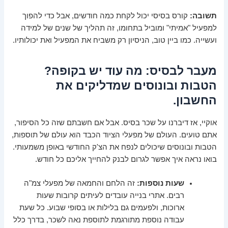
תשובה:
קורס בסיסי יכול לקחת כמה חודשים, אבל כדי להפוך
למפעיל "אמיתי" ומוביל בתחומו, זה תהליך של
שנים של למידה
ועשייה
. כמו ביין טוב, הניסיון רק משביח את המפעיל ואת יכולותיו.
מעבר לבסיס: מה עוד יש בקופה?
הטבות ובונוסים שמדליקים את
החשבון.
אוקיי, אז דיברנו על שכר בסיס. אבל אם חשבתם שזה כל הסיפור,
אתם טועים. העולם של מפעלי הציוד הכבד הוא עולם של
תוספות,
הטבות ובונוסים
שיכולים לנפח את הצ'ק החודשי באופן משמעותי.
בואו נראה איך אפשר לגרום לבנק להחייך אליכם כל חודש.
שעות נוספות:
זה הלחם והחמאה של מפעלי צמ"ה
רבים. אתרי בנייה עובדים לעיתים קרובות שעות
ארוכות, ולפעמים גם בלילות או בסופי שבוע. כל שעת
עבודה נוספת מתורגמת לתוספת נאה לשכר, בדרך כלל