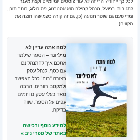
לכל כך ייחודי? הרי זה לא עוד פוסטים יומיומיים וקצת מענה
לתגובות. בפועל, מנהל קהילה הוא אסטרטג, פסיכולוג, כותב תוכן,
ומדי פעם גם שוטר תנועה (כן, גם זה קורה כשמישהו חוצה את
הקווים).
למה אתה עדיין לא
מיליונר
– הספר שילמד
אתכם איך להתנהל נכון
עם כסף, לנהל עסק
בצורה "רזה" ככל האפשר
ולמקסם רווחים. הרבה
מאד בעלי עסקים ויזמים
עפים על הספר. שווה
בדיקה.
למידע נוסף ורכישה
באתר של ספרי ניב »