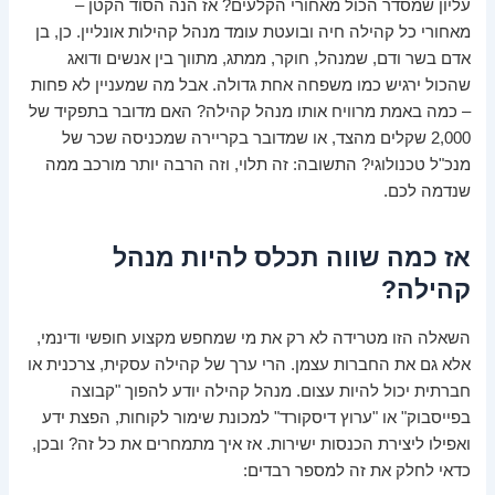
עליון שמסדר הכול מאחורי הקלעים? אז הנה הסוד הקטן –
מאחורי כל קהילה חיה ובועטת עומד מנהל קהילות אונליין. כן, בן
אדם בשר ודם, שמנהל, חוקר, ממתג, מתווך בין אנשים ודואג
שהכול ירגיש כמו משפחה אחת גדולה. אבל מה שמעניין לא פחות
– כמה באמת מרוויח אותו מנהל קהילה? האם מדובר בתפקיד של
2,000 שקלים מהצד, או שמדובר בקריירה שמכניסה שכר של
מנכ"ל טכנולוגי? התשובה: זה תלוי, וזה הרבה יותר מורכב ממה
שנדמה לכם.
אז כמה שווה תכלס להיות מנהל
קהילה?
השאלה הזו מטרידה לא רק את מי שמחפש מקצוע חופשי ודינמי,
אלא גם את החברות עצמן. הרי ערך של קהילה עסקית, צרכנית או
חברתית יכול להיות עצום. מנהל קהילה יודע להפוך "קבוצה
בפייסבוק" או "ערוץ דיסקורד" למכונת שימור לקוחות, הפצת ידע
ואפילו ליצירת הכנסות ישירות. אז איך מתמחרים את כל זה? ובכן,
כדאי לחלק את זה למספר רבדים: