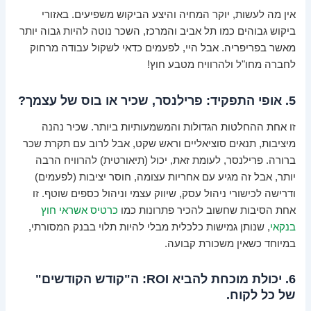
אין מה לעשות, יוקר המחיה והיצע הביקוש משפיעים. באזורי
ביקוש גבוהים כמו תל אביב והמרכז, השכר נוטה להיות גבוה יותר
מאשר בפריפריה. אבל היי, לפעמים כדאי לשקול עבודה מרחוק
לחברה מחו"ל ולהרוויח מטבע חוץ!
5. אופי התפקיד: פרילנסר, שכיר או בוס של עצמך?
זו אחת ההחלטות הגדולות והמשמעותיות ביותר. שכיר נהנה
מיציבות, תנאים סוציאליים וראש שקט, אבל לרוב עם תקרת שכר
ברורה. פרילנסר, לעומת זאת, יכול (תיאורטית) להרוויח הרבה
יותר, אבל זה מגיע עם אחריות עצומה, חוסר יציבות (לפעמים)
ודרישה לכישורי ניהול עסק, שיווק עצמי וניהול כספים שוטף. זו
אחת הסיבות שחשוב להכיר פתרונות כמו
כרטיס אשראי חוץ
בנקאי
, שנותן גמישות כלכלית מבלי להיות תלוי בבנק המסורתי,
במיוחד כשאין משכורת קבועה.
6. יכולת מוכחת להביא ROI: ה"קודש הקודשים"
של כל לקוח.