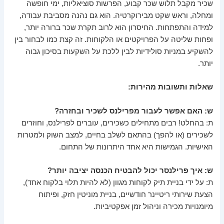
שכיר מקבל תלוש שכר קבוע, הפרשות סוציאליות, ימי חופשה
ומחלה, וראש שקט מבירוקרטיה. הוא גם נהנה מסביבת עבודה,
למידה והתפתחות. החיסרון הוא לרוב תקרת שכר ברורה יותר,
ופחות שליטה על הפרויקטים או הלקוחות. זה קצת כמו לבחור בין
להשקיע במניות סולידיות לבין ללכת על השקעות בסיכון גבוה
יותר.
שאלות ותשובות מהירות:
ש: האם אפשר לעבור מפרילנס לשכיר ובחזרה?
ת: בהחלט! רבים מתחילים כשכירים, עוברים לפרילנס, וחוזרים
לשכירים (או להפך) בהתאם לשלב בחיים, למצב השוק ולמטרות
האישיות. הגמישות היא אחד היתרונות של התחום.
ש: איך פרילנסר יכול להבטיח הכנסה יציבה יותר?
ת: על ידי בניית תיק לקוחות מגוון (לא להיות תלוי בלקוח אחד),
הצעת שירותי ריטיינר חודשיים, בניית מוניטין חזק, ופיתוח
מיומנויות מכירה וניהול זמן אפקטיביות.