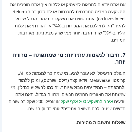
אם אתם יודעים להראות למעסיק או ללקוח איך אתם הופכים את
ההשקעה במדיה החברתית להכנסות או לחיסכון ברור (Return
on Investment), אתם שווים את משקלכם בזהב. מנהל שיכול
להגיד "הגדלתי לכם את המכירות ב-X%" או "הורדתי את עלות
הליד ב-Y%" שווה הרבה יותר ממי שרק מציג נתוני מעורבות
חמודים.
7. חיבור למגמות עתידיות: מי שמתפתח – מרוויח
יותר.
העולם הדיגיטלי לא עוצר לרגע. מי שמחובר למגמות כמו AI,
קריפטו, Metaverse, וידאו קצר (רילס, שורטס), ומוכן ללמוד
ולהתפתח – תמיד יהיה מבוקש יותר. זה כמו להשקיע בנדל"ן: מי
שמזהה את האזורים החמים הבאים, מרוויח בגדול. האם אתם
יודעים
איפה להשקיע 200 אלף שקל
או אפילו 200 שקל בכישורים
חדשים שיניבו לכם תשואה עתידית? זוהי בדיוק הגישה.
שאלות ותשובות מהירות: