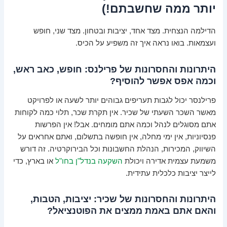
יותר ממה שחשבתם!)
הדילמה הנצחית. מצד אחד, יציבות ובטחון. מצד שני, חופש
ועצמאות. בואו נראה איך זה משפיע על הכיס.
היתרונות והחסרונות של פרילנס: חופש, כאב ראש,
וכמה אפס אפשר להוסיף?
פרילנסר יכול לגבות תעריפים גבוהים יותר לשעה או לפרויקט
מאשר השכר השעתי של שכיר. אין תקרת שכר, תלוי כמה לקוחות
אתם מסוגלים לנהל וכמה אתם מומחים. אבל! אין הפרשות
פנסיוניות, אין ימי מחלה, אין חופשה בתשלום, ואתם אחראים על
השיווק, המכירות, הנהלת החשבונות וכל הבירוקרטיה. זה דורש
משמעת עצמית אדירה ויכולת
השקעה בנדל"ן בחו"ל
או בארץ, כדי
לייצר יציבות כלכלית עתידית.
היתרונות והחסרונות של שכיר: יציבות, הטבות,
והאם אתם באמת ממצים את הפוטנציאל?