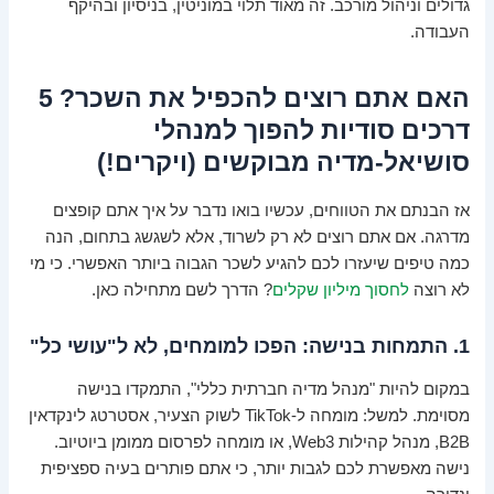
גדולים וניהול מורכב. זה מאוד תלוי במוניטין, בניסיון ובהיקף
העבודה.
האם אתם רוצים להכפיל את השכר? 5
דרכים סודיות להפוך למנהלי
סושיאל-מדיה מבוקשים (ויקרים!)
אז הבנתם את הטווחים, עכשיו בואו נדבר על איך אתם קופצים
מדרגה. אם אתם רוצים לא רק לשרוד, אלא לשגשג בתחום, הנה
כמה טיפים שיעזרו לכם להגיע לשכר הגבוה ביותר האפשרי. כי מי
לא רוצה
לחסוך מיליון שקלים
? הדרך לשם מתחילה כאן.
1. התמחות בנישה: הפכו למומחים, לא ל"עושי כל"
במקום להיות "מנהל מדיה חברתית כללי", התמקדו בנישה
מסוימת. למשל: מומחה ל-TikTok לשוק הצעיר, אסטרטג לינקדאין
B2B, מנהל קהילות Web3, או מומחה לפרסום ממומן ביוטיוב.
נישה מאפשרת לכם לגבות יותר, כי אתם פותרים בעיה ספציפית