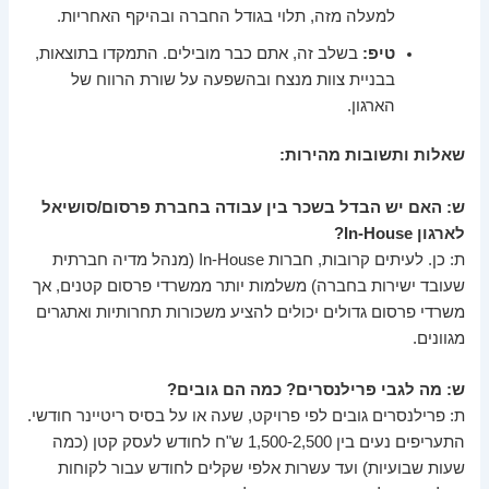
למעלה מזה, תלוי בגודל החברה ובהיקף האחריות.
טיפ:
בשלב זה, אתם כבר מובילים. התמקדו בתוצאות,
בבניית צוות מנצח ובהשפעה על שורת הרווח של
הארגון.
שאלות ותשובות מהירות:
ש: האם יש הבדל בשכר בין עבודה בחברת פרסום/סושיאל
לארגון In-House?
ת: כן. לעיתים קרובות, חברות In-House (מנהל מדיה חברתית
שעובד ישירות בחברה) משלמות יותר ממשרדי פרסום קטנים, אך
משרדי פרסום גדולים יכולים להציע משכורות תחרותיות ואתגרים
מגוונים.
ש: מה לגבי פרילנסרים? כמה הם גובים?
ת: פרילנסרים גובים לפי פרויקט, שעה או על בסיס ריטיינר חודשי.
התעריפים נעים בין 1,500-2,500 ש"ח לחודש לעסק קטן (כמה
שעות שבועיות) ועד עשרות אלפי שקלים לחודש עבור לקוחות