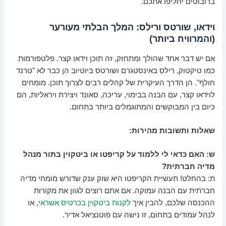
ברובוטים יחליפו אתכם.
וידאו, שורטס ורילס: המלך הבלתי מעורער
(והמרוויח ביותר)
אם יש דבר אחד שהולך ומתחזק, זה תוכן וידאו קצר. פלטפורמות
כמו טיקטוק, רילס באינסטגרם ושורטס ביוטיוב הן כבר לא "טרנד
חולף". הן הדרך העיקרית של קהלים רבים לצרוך תוכן. מומחים
לוידאו קצר, עם הבנה בבימוי, עריכה, סאונד ויצירת ויראליות, הם
כיום בין המבוקשים והמתוגמלים ביותר בתחום.
שאלות ותשובות מהירות:
ש: האם כדאי לי ללמוד על קריפטו או ביטקוין בתור מנהל
מדיה חברתית?
ת: בהחלט! תעשיית הקריפטו היא שוק ענק שדורש מומחי מדיה
חברתית עם הבנה עמוקה. אם אתם רוצים לגוון את מקורות
ההכנסה שלכם, להבין איך
לקנות ביטקוין בכרטיס אשראי
, או
לנהל עמודים בתחום, זו נישה עם פוטנציאל אדיר.