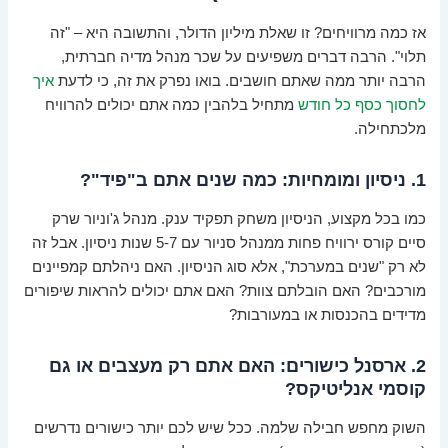
אז כמה מרוויחים? זו שאלת מיליון הדולר, והתשובה היא – "זה
תלוי". הרבה דברים משפיעים על שכר מנהל מדיה חברתית,
הרבה יותר ממה שאתם חושבים. בואו נפרק את זה, כי לדעת
איך
לחסוך כסף כל חודש
מתחיל בלהבין כמה אתם יכולים להרוויח
מלכתחילה.
1. ניסיון ומומחיות: כמה שנים אתם ב"פיד"?
כמו בכל מקצוע, הניסיון משחק תפקיד ענק. מנהל ג'וניור שרק
סיים קורס ירוויח פחות ממנהל סניור עם 5-7 שנות ניסיון. אבל זה
לא רק "שנים במערכת", אלא סוג הניסיון. האם ניהלתם קמפיינים
מורכבים? האם הובלתם צוות? האם אתם יכולים להראות שיפורים
מדידים בהכנסות או במעורבות?
2. ארסנל כישורים: האם אתם רק מעצבים או גם
קוסמי אנליטיקס?
השוק מחפש חבילה שלמה. ככל שיש לכם יותר כישורים נדרשים