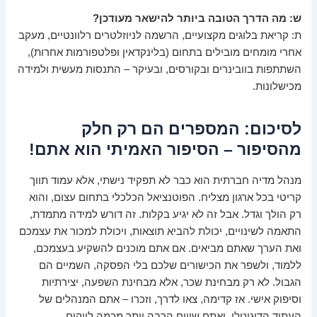
ש: מה הדרך הטובה ביותר להישאר מעודכן?
ת: קריאת בלוגים מקצועיים, הרשמה לניוזלטרים רלוונטיים, מעקב
אחרי מומחים מובילים בתחום (בלינקדאין ופלטפורמות אחרות),
השתתפות בוובינרים ובקורסים, ובעיקר – התנסות מעשית ולמידה
מכישלונות.
לסיכום: המספרים הם רק חלק
מהסיפור – הסיפור האמיתי הוא אתם!
מנהל מדיה חברתית הוא כבר לא תפקיד נישתי, אלא עמוד תווך
קריטי בכל ארגון מצליח. הפוטנציאל הכלכלי בתחום עצום, והוא
רק הולך וגדל. אבל זה לא יגיע בקלות. זה דורש למידה מתמדת,
התאמה לשינויים, יכולת להביא תוצאות, ויכולת למכור את עצמכם
ואת הערך שאתם מביאים. אם אתם מוכנים להשקיע בעצמכם,
ללמוד, ולשפר את הכישורים שלכם בלי הפסקה, השמיים הם
הגבול. לא רק מבחינת שכר, אלא מבחינת השפעה, יצירתיות
וסיפוק אישי. אז קדימה, צאו לדרך, וזכרו – אתם המנהלים של
העתיד הדיגיטלי, ואתם שווים הרבה יותר מכמה לייקים.