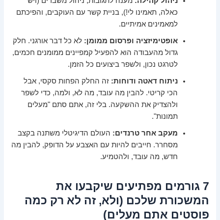
ניהול קהילה:
מענה לתגובות, ניהול משברים (ויש
כאלה, תאמינו לי!), בניית קשר עם העוקבים, והפיכתם
למאמינים אמיתיים.
אופטימיזציה ופרסום ממומן:
לא כל דבר אורגני. חלק
גדול מהעבודה הוא להפעיל קמפיינים ממומנים חכמים,
לטרגט נכון, ולשפר ביצועים כל הזמן.
ניתוח דאטה ודוחות:
זה החלק הפחות סקסי, אבל
הכי קריטי. להבין מה עובד, מה לא, ולמה, כדי לשפר
ולהצדיק את ההשקעה. בלי זה, אתם סתם "מעלים
תמונות".
מעקב אחר טרנדים:
העולם הדיגיטלי משתנה בקצב
מסחרר. חייבים להיות עם האצבע על הדופק, להבין מה
חדש, מה עובד, ולהטמיע.
7 גורמים מפתיעים שיקבעו את
המשכורת שלכם (ולא, זה לא רק כמה
פוסטים אתם מעלים)