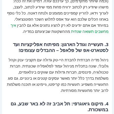
(וכמה שיותר מתקדמים), כך ערככם עולה. דמיינו את זה ככה:
מישהו שיודע רק לכתוב ירוויח פחות ממי שיודע לכתוב, לעצב,
לערוך וידאו, להריץ קמפיינים ממומנים ולנתח דאטה. כל כלי נוסף
בארגז הכלים שלכם הוא עוד אפס לתלוש השכר הפוטנציאלי.
במיוחד אם אתם יודעים לא רק להציג נתונים אלא גם להבין
איך
מחשבים תשואה שנתית
מההשקעות שביצעתם במדיה.
3. תעשייה וגודל הארגון: מפיתוח אפליקציות ועד
לסטארט-אפ של פלאפל – ההבדלים עצומים!
ניהול מדיה חברתית לחברת היי-טק גדולה עם תקציבי ענק וקהל
גלובלי, שונה בתכלית מניהול עמוד לפלאפליה שכונתית. חברות
טכנולוגיה, פיננסים, חברות גדולות עם שווקים בינלאומיים,
משלמות בדרך כלל יותר מאשר עסקים קטנים או בינוניים. גם סוג
התעשייה משפיע: תעשיות כמו קריפטו, גיימינג או תוכנה משלמות
לרוב יותר מתעשיות מסורתיות.
4. מיקום גיאוגרפי: תל אביב זה לא באר שבע, גם
במשכורת.