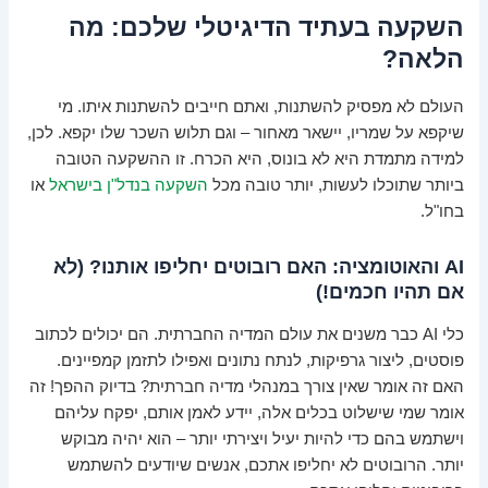
השקעה בעתיד הדיגיטלי שלכם: מה
הלאה?
העולם לא מפסיק להשתנות, ואתם חייבים להשתנות איתו. מי
שיקפא על שמריו, יישאר מאחור – וגם תלוש השכר שלו יקפא. לכן,
למידה מתמדת היא לא בונוס, היא הכרח. זו ההשקעה הטובה
ביותר שתוכלו לעשות, יותר טובה מכל
השקעה בנדל"ן בישראל
או
בחו"ל.
AI והאוטומציה: האם רובוטים יחליפו אותנו? (לא
אם תהיו חכמים!)
כלי AI כבר משנים את עולם המדיה החברתית. הם יכולים לכתוב
פוסטים, ליצור גרפיקות, לנתח נתונים ואפילו לתזמן קמפיינים.
האם זה אומר שאין צורך במנהלי מדיה חברתית? בדיוק ההפך! זה
אומר שמי שישלוט בכלים אלה, יידע לאמן אותם, יפקח עליהם
וישתמש בהם כדי להיות יעיל ויצירתי יותר – הוא יהיה מבוקש
יותר. הרובוטים לא יחליפו אתכם, אנשים שיודעים להשתמש