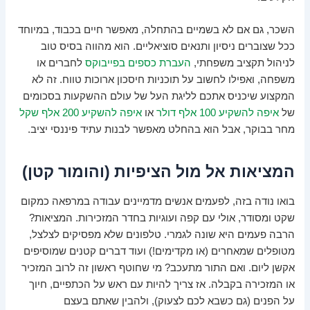
השכר, גם אם לא בשמיים בהתחלה, מאפשר חיים בכבוד, במיוחד
ככל שצוברים ניסיון ותנאים סוציאליים. הוא מהווה בסיס טוב
לניהול תקציב משפחתי,
העברת כספים בפייבוקס
לחברים או
משפחה, ואפילו לחשוב על תוכניות חיסכון ארוכות טווח. זה לא
המקצוע שיכניס אתכם לליגת העל של עולם ההשקעות בסכומים
של
איפה להשקיע 100 אלף דולר
או
איפה להשקיע 200 אלף שקל
מחר בבוקר, אבל הוא בהחלט מאפשר לבנות עתיד פיננסי יציב.
המציאות אל מול הציפיות (והומור קטן)
בואו נודה בזה, לפעמים אנשים מדמיינים עבודה במרפאה כמקום
שקט ומסודר, אולי עם קפה ועוגיות בחדר המזכירות. המציאות?
הרבה פעמים היא שונה לגמרי. טלפונים שלא מפסיקים לצלצל,
מטופלים שמאחרים (או מקדימים!) ועוד דברים קטנים שמוסיפים
אקשן ליום. ואם התור מתעכב? מי שחוטף ראשון זה לרוב המזכיר
או המזכירה בקבלה. אז צריך להיות עם ראש על הכתפיים, חיוך
על הפנים (גם כשבא לכם לצעוק), ולהבין שאתם בעצם