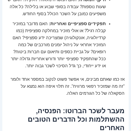
שעות נוספות? עבודה בסופי שבוע או בלילה? כל אלה
משפיעים כמובן על השכר הכולל בסוף החודש.
תפקידים ספציפיים ואחריות:
האם מדובר במזכיר
קבלה רגיל? או אולי מזכיר במחלקה ספציפית (כמו
קרדיולוגיה, אונקולוגיה) שמצריכה ידע ספציפי? האם
המזכיר אחראי על ניהול יומנים מורכבים של כמה
רופאים? על גביית כספים ותיאום עם חברות ביטוח?
ככל שהתפקיד ספציפי יותר ודורש אחריות גדולה יותר
או ידע ייחודי, כך גדל הסיכוי לשכר גבוה יותר.
אז כמו שאתם מבינים, אי אפשר פשוט לנקוב במספר אחד ולומר
"זה מה שמזכיר רפואי מרוויח". זה תלוי איפה הוא נמצא על
הסקאלה של כל הגורמים האלה.
מעבר לשכר הברוטו: הפנסיה,
ההשתלמות וכל הדברים הטובים
האחרים