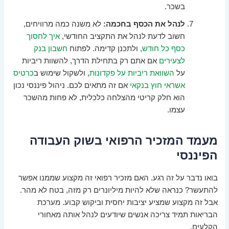
בשכר.
לנהל את הכסף בחכמה:
לא משנה כמה מרוויחים,
חשוב לדעת לנהל את התקציב החודשי,
איך לחסוך
כסף כל חודש
, ולתכנן קדימה. לפתוח
חשבון בנק
לצעירים
אם אתם רק בתחילת הדרך, להשוות ריביות
על
השוואת ריביות על פקדונות
, ולשקול שימוש ב
כרטיס
אשראי חוץ בנקאי
אם זה מתאים לכם. ניהול פיננסי נכון
הוא חלק קריטי מהצלחה כלכלית, לא פחות מהשכר
עצמו.
מעמד המזכיר הרפואי בשוק העבודה
הפיננסי
בואו נדבר על זה רגע. האם מזכיר רפואי זה מקצוע שממנו אפשר
להתעשר? כנראה שלא להיות מיליונרים רק מזה, בטח לא מהר.
אבל זה מקצוע שמציע יציבות יחסית וביקוש קבוע. מערכת
הבריאות תמיד צריכה אנשים שיודעים לנהל אותה מאחורי
הקלעים.