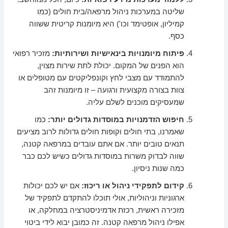
שליטה במערכות ניהול מרפאה/בית חולים (כמו
קמיליון, אופטימד וכו') היא מיומנות קריטית ששווה
כסף.
פיתוח מיומנויות בינאישיות ושירותיות:
מזכיר רפואי
הוא הפנים של המקום. יכולת לתת שירות מצוין,
להתמודד עם מצבי לחץ וקונפליקטים עם מטופלים או
צוות בצורה מקצועית ורגועה – זו מיומנות זהב
שמעסיקים מוכנים לשלם עליה.
חיפוש הזדמנויות במוסדות גדולים יותר:
כמו
שאמרנו, בתי חולים וקופות חולים גדולות לרוב מציעים
תנאים טובים יותר. אם אתם עובדים במרפאה קטנה,
שווה לבדוק משרות במוסדות גדולים כשיש לכם כבר
כמה שנות ניסיון.
קידום לתפקידי ניהול או ריכוז:
אם יש לכם יכולות
ארגוניות וניהוליות, אולי תוכלו להתקדם לתפקיד של
מזכירה ראשית, רכזת אדמיניסטרציה במחלקה, או
אפילו ניהול מרפאה קטנה. זה כמובן יבוא לידי ביטוי