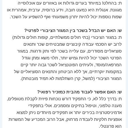
ת: בהחלט! במיוחד בערים גדולות או באזורים עם אוכלוסייה
מגוונת. אנגלית היא כמעט חובה, וידע ברוסית, ערבית, אמהרית או
שפות נוספות יכול להיות יתרון משמעותי ואף להשפיע על השכר.
ש: האם יש הבדל בשכר בין המגזר הציבורי לפרטי?
ת: במגזר הציבורי (בתי חולים ממשלתיים, קופות חולים גדולות)
לרוב יש הסכמי עבודה קיבוציים שמבטיחים שכר ותנאים
סוציאליים מסודרים, עם עלייה בשכר לפי ותק ודרגות. במגזר
הפרטי השכר יכול להיות גמיש יותר, תלוי משא ומתן וגודל
המרפאה/מוסד, ולעיתים הפוטנציאל לשכר גבוה יותר קיים
במקומות יוקרתיים, אך ללא הביטחון והתנאים הסוציאליים של
המגזר הציבורי (למשל, קרן השתלמות לא תמיד מובטחת).
ש: האם אפשר לעבוד מהבית כמזכיר רפואי?
ת: בדרך כלל לא, כי התפקיד דורש נוכחות פיזית לקבלת מטופלים,
מענה טלפוני, וטיפול בתיקים ומסמכים. אולי בתפקידי
אדמיניסטרציה בכירים יותר או תפקידים מיוחדים ניתן למצוא
אופציות חלקיות לעבודה מרחוק, אבל הרוב המכריע של המשרות
הוא פרונטלי.