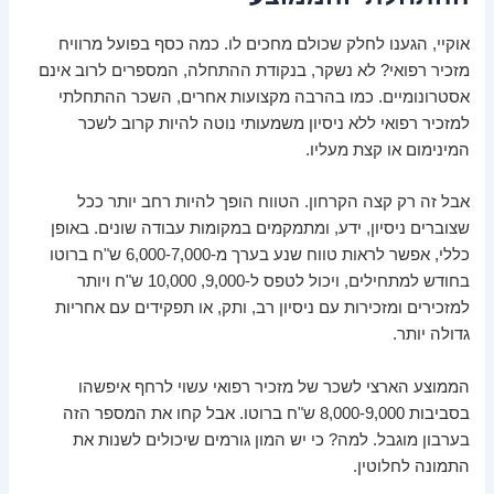
אוקיי, הגענו לחלק שכולם מחכים לו. כמה כסף בפועל מרוויח
מזכיר רפואי? לא נשקר, בנקודת ההתחלה, המספרים לרוב אינם
אסטרונומיים. כמו בהרבה מקצועות אחרים, השכר ההתחלתי
למזכיר רפואי ללא ניסיון משמעותי נוטה להיות קרוב לשכר
המינימום או קצת מעליו.
אבל זה רק קצה הקרחון. הטווח הופך להיות רחב יותר ככל
שצוברים ניסיון, ידע, ומתמקמים במקומות עבודה שונים. באופן
כללי, אפשר לראות טווח שנע בערך מ-6,000-7,000 ש"ח ברוטו
בחודש למתחילים, ויכול לטפס ל-9,000, 10,000 ש"ח ויותר
למזכירים ומזכירות עם ניסיון רב, ותק, או תפקידים עם אחריות
גדולה יותר.
הממוצע הארצי לשכר של מזכיר רפואי עשוי לרחף איפשהו
בסביבות 8,000-9,000 ש"ח ברוטו. אבל קחו את המספר הזה
בערבון מוגבל. למה? כי יש המון גורמים שיכולים לשנות את
התמונה לחלוטין.