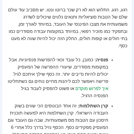
רגע, רגע. התלוש הוא לא רק שכר ברוטו ונטו. יש מסביב עוד עולם
שלם של הטבות סוציאליות ותנאים נלווים שיכולים לשדרג
משמעותית את מצבו הפיננסי של העובד, במיוחד לאורך זמן.
ובתפקיד כמו מזכיר רפואי, במיוחד במקומות עבודה מסודרים כמו
בתי חולים או קופות חולים, החלק הזה יכול להיות שווה לא מעט
כסף.
פנסיה:
כמובן, כל עובד זכאי להפרשות פנסיוניות. אבל
במקומות מסודרים, שיעורי ההפרשה של המעסיק
יכולים להיות נדיבים יותר. זה כסף שילך איתכם לגיל
פרישה ויאפשר לכם ליהנות מחיים נוחים גם כשתחליטו
איך לפרוש מוקדם
או פשוט להפסיק לעבוד בגיל
הפנסיה הרגיל.
קרן השתלמות:
זה אחד הבונוסים הכי שווים בשוק
העבודה הישראלי. קרן השתלמות היא למעשה תוכנית
חיסכון עם הטבות מס משמעותיות, שבה גם העובד וגם
המעסיק מפקידים כסף. הכסף נזיל בדרך כלל אחרי 6