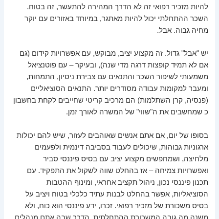
להיות מזכיר רפואי זה לא הדרך המהירה להתעשר, זה בטוח.
השכר ההתחלתי יכול להיות מאתגר, במיוחד באזורים עם יוקר
מחיה גבוה. אבל.
יש "אבל" גדול. זה מקצוע יציב, מבוקש, עם אפשרויות קידום (גם
אם לא תמיד קופצות דרגה מדי שנה), ובעיקר – עם פוטנציאל
משמעותי לשיפור השכר והתנאים עם צבירת ניסיון, התמחות,
ומעבר למקומות עבודה מסודרים יותר. התנאים הסוציאליים
(פנסיה, קרן השתלמות) הם מרכיב קריטי שחייבים לקחת בחשבון
כ שמחשבים את ה"שווי" של המשרה לאורך זמן.
בסופו של יום, אם אתם אנשים שאוהבים לעזור, שיש להם יכולות
ארגוניות גבוהות, שיכולים לעבוד בסביבה דינמית ולפעמים
מלחיצה, ושמחפשים מקצוע יציב עם בסיס פיננסי סביר
ואפשרויות צמיחה – אז בהחלט שווה לשקול את התפקיד. עם
תכנון פיננסי נכון, ניהול תקציב אחראי, ומינוף ההטבות
הסוציאליות, אפשר בהחלט לבנות עתיד כלכלי בטוח ויציב על
בסיס משכורת של מזכיר רפואי. זכרו, ידע פיננסי הוא כוח, ולא
משנה מה גובה המשכורת ההתחלתית, הדרך שבה אתם מנהלים