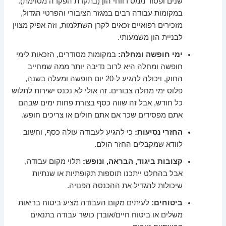
שנים ופטור ממס רווחי הון (בתקרת הפקדה מסוימת).
במקומות עבודה רבים במגזר הציבורי והפרטי הגדול,
מזכירים רפואיים זכאים לקרן השתלמות, וזה אפיק מצוין
לבניית הון משמעותי.
ימי חופשה ומחלה:
במקומות מסודרים, הזכאות לימי
חופשה ומחלה היא לרוב נדיבה יותר ממה שמחייב
החוק, ויכולה להגיע ל-20 יום חופשה ומעלה בשנה,
פלוס ימי מחלה צבורים. זה אולי לא נכנס ישירות לתלוש
כל חודש, אבל זה שווה כסף בצורת פחות ימים שבהם
אתם מפסידים שכר אם אתם חולים או צריכים חופש.
החזרי נסיעות:
כי להגיע לעבודה עולה כסף, וחשוב
לוודא שמקבלים החזר הולם.
קצובות ביגוד, הבראה, ונופש:
תלוי מקום עבודה,
אבל בהחלט ייתכנו תוספות תקופתיות או שנתיות
שיכולות להגדיל את ההכנסה הפנויה.
ביטוחים:
לעיתים מקום העבודה מציע ביטוח בריאות
משלים או ביטוח חיים/אובדן כושר עבודה בתנאים