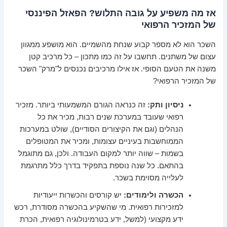
אז מה משפיע על גובה התלוש? הפאזל הפיננסי
של המזכיר הרפואי
השכר הוא לא מספר קבוע שנחת מהשמיים. הוא מושפע ממגוון
עצום של משתנים. תחשבו על זה כמו מתכון – כל מרכיב קטן
משנה את הטעם הסופי. אז אילו מרכיבים נכנסים ל"מרק" השכר
של המזכיר הרפואי?
ניסיון ותק:
זה כנראה הגורם המשמעותי ביותר. מזכיר
רפואי שעובד במערכת שנים רבות, מכיר את כל
הנהלים (וגם את הקיצורים הסודיים), שולט במערכות
הממוחשבות בעיניים עצומות, ומכיר את המטופלים
בשמות – שווה יותר למקום העבודה. ולכן, גם מתוגמל
בהתאם. כל שנה נוספת בתפקיד בדרך כלל מתרגמת
לעלייה מסוימת בשכר.
הכשרה ולימודים:
יש קורסים והכשרות ייעודיות
למזכירות רפואית. מי שהשקיע בהכשרה מסודרת, רכש
ידע מקצועי (למשל, ידע בטרמינולוגיה רפואית, הכרת