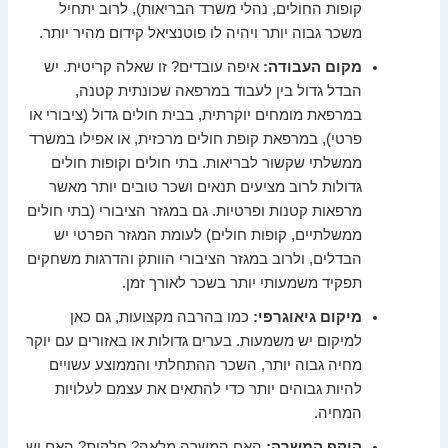
קופות החולים, נהלי משרד הבריאות), לרוב יתחיל
משכר גבוה יותר ויהיה לו פוטנציאל קידום מהיר יותר.
מקום העבודה:
איפה עובדים? זו שאלה קריטית. יש
הבדל גדול בין לעבוד במרפאה שכונתית קטנה,
במרפאת מומחים יוקרתית, בבית חולים גדול (ציבורי או
פרטי), במרפאת קופת חולים מרכזית, או אפילו במשרד
ממשלתי שקשור לבריאות. בתי חולים וקופות חולים
גדולות לרוב מציעים תנאים ושכר טובים יותר מאשר
מרפאות קטנות ופרטיות. גם במגזר הציבורי (בתי חולים
ממשלתיים, קופות חולים) לעומת המגזר הפרטי יש
הבדלים, ולרוב במגזר הציבורי הוותק והדרגות משחקים
תפקיד משמעותי יותר בשכר לאורך זמן.
מיקום גיאוגרפי:
כמו בהרבה מקצועות, גם כאן
למיקום יש משמעות. בערים גדולות או באזורים עם יוקר
מחיה גבוה יותר, השכר ההתחלתי והממוצע עשויים
להיות גבוהים יותר כדי להתאים את עצמם לעלויות
המחיה.
היקף המשרה:
האם המשרה מלאה? חלקית? האם יש