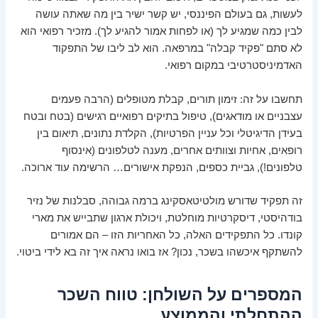
לעשות, גם בעולם הפיננסי, יש קשר ישיר בין מה שאתה עושה
לבין כמה שמגיע לך (או לפחות אמור להגיע לך). מזכיר רפואי הוא
לא סתם "פקיד קבלה" במרפאה. הוא לב ליבו של התפקוד
האדמיניסטרטיבי במקום רפואי.
תחשבו על זה: זימון תורים, קבלת מטופלים (הרבה פעמים
עצבניים או מודאגים), טיפול בתיקים רפואיים רגישים (בטח ובטח
בעידן הדיגיטלי וכל עניין הפרטיות), הקלדת נתונים, תיאום בין
רופאים, אחיות וצוותים אחרים, מענה לטלפונים (אינסוף
טלפונים!), גביית כספים, הנפקת אישורים… הרשימה עוד ארוכה.
זה תפקיד שדורש מולטיטאסקינג ברמה גבוהה, סבלנות של נזיר
בודהיסטי, דיסקרטיות מוחלטת, ויכולת ארגון שתבייש את מארי
קונדו. כל התפקידים האלה, כל האחריות הזו – הם אמורים
להשתקף איכשהו בשכר, נכון? אז בואו נראה איך זה בא לידי ביטוי.
המספרים על השולחן: טווח השכר
ההתחלתי והממוצע