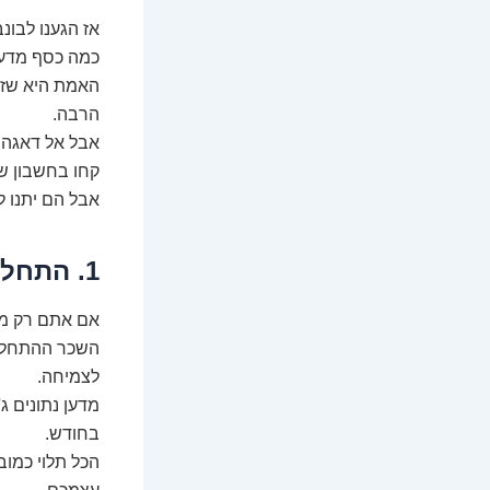
אז הגענו לבונב
כמה כסף מדען
האמת היא שז
הרבה.
אבל אל דאגה, א
קחו בחשבון ש
אבל הם יתנו ל
1. התחלה חדשה: מה מרוויח מדען נתונים ג'וניור?
אם אתם רק מת
השכר ההתחלתי 
לצמיחה.
בחודש.
הכל תלוי כמו