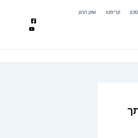
כון
קריפטו
שוק ההון
תך