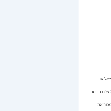
יאל אדיר
מדען נתונים ג'וניור (עם 0-2 שנות ניסיון) יכול לצפות לשכר שנע בין 15,000 ל-22,000 ש"ח ברוטו
מכור את