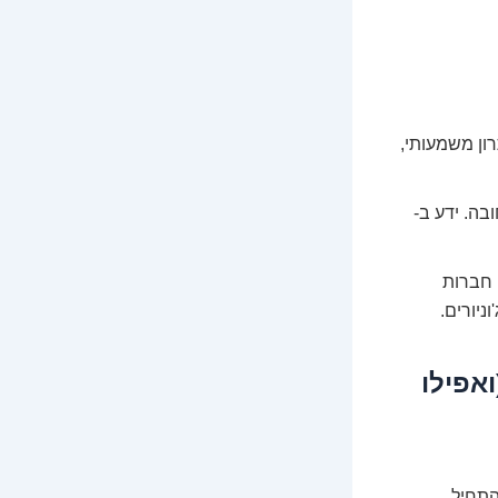
ון משמעותי,
בסיס, ו-SQL הוא חובה. ידע ב-
 חברות
ניורים.
ואפילו
התחיל