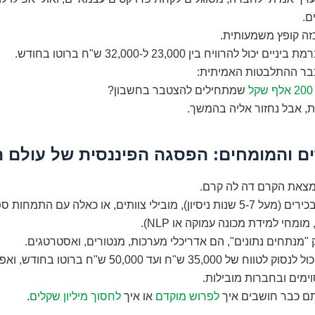
ם.
ה קופץ משמעותית.
כול להרוויח בין 23,000 ל-32,000 ש"ח ברוטו בחודש.
בר ההתלבטות האמיתית:
שמתחילים להצטבר בחשבון?
ת, אבל נחזור אליה בהמשך.
נמצאת הקרם דה לה קרם.
מדעני נתונים בכירים (מעל 5-7 שנות ניסיון), מובילי צוותים, או כאלה עם התמחו
ומחי למידת מכונה עמוקה או NLP).
"מנתחים נתונים", הם אדריכלי מערכות, מנטורים, ואסטרטגים.
השכר שלהם יכול לנסוק לטווח של 35,000 ש"ח ועד 50,000 ש"ח 
ימים ובחברות מובילות.
ם כבר חושבים איך
לפרוש מוקדם
או איך
לחסוך מיליון שקלים
.