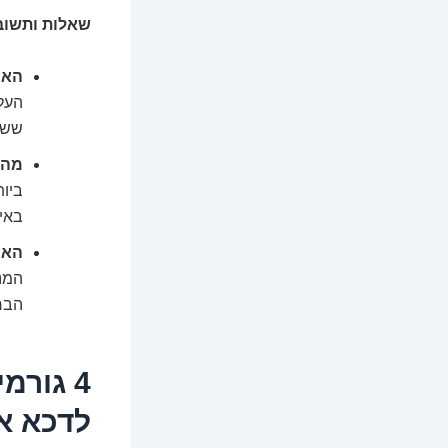
שאלות ותשובו
האם
העלי
ששו
מה 
ביות
באיר
האם בונוסי
הברו
4 גור
לדכא או