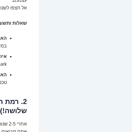
עצמכם.
אל תצפו לשנות
שאלות ותשובות
האם
במי
איז
PySpark או ala
האם
טכנו
2. רמת 
שלושה!)
אחרי 2-5 שנות ניסיון, אתם כבר לא "ירוקים".
אתם מביאים ער