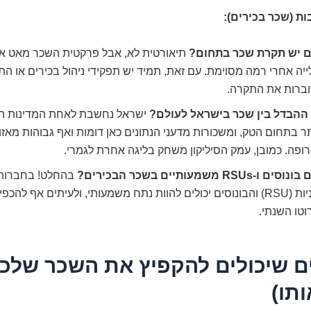
ת (שכר בכירים):
 יש תקרת שכר בתחום?
תיאורטית לא, אבל פרקטית השכר מאט א
יה אחרי רמה מסוימת. עם זאת, תמיד יש תפקידי ניהול בכירים או הת
ברות את התקרה.
ההבדל בין שכר בישראל לעולם?
ישראל נחשבת לאחת המדינות ה
ר בתחום הטק, ומשכורות מדעני הנתונים כאן דומות ואף גבוהות מאזו
ופה. כמובן, עמק הסיליקון משחק בליגה אחרת לגמרי.
ם ו-RSUs משמעותיים בשכר הבכירים?
בהחלט! בחברות ג
המניות (RSU) והבונוסים יכולים להוות נתח משמעותי, ולעיתים אף להכ
טו השנתי.
מים שיכולים להקפיץ את השכר שלכם
תו)