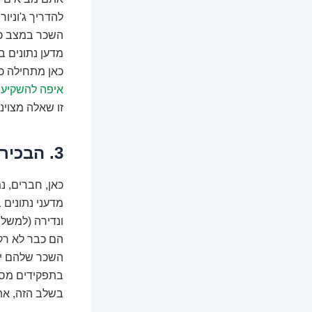
להדריך ג'וניורי
השכר במצב כז
מדען נתונים ברמת ביניים י
כאן מתחילה כ
איפה להשקיע 200 אלף שקל
זו שאלה מצוינ
3. הבכירים והמומחים: הפסגה הפיננסית של עולם הדאטה
כאן, חברים, 
ונדירה (למשל, מ
הם כבר לא רק 
בתפקידים מסו
בשלב הזה, את