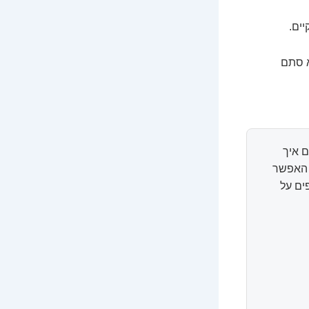
ים.
א סתם
 איך
ל האפשר
ים על