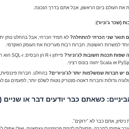
 את העולם ביום הראשון, אבל אתם בדרך הנכונה.
 (שכר ג'וניור):
 תואר שני הכרחי להתחלה?
לא תמיד הכרחי, אבל בהחלט נותן יתר
וחד למשרות ראשונות. חברות רבות מעריכות את העומק האקדמי.
ה שפות תכנות חשובות לג'וניור?
פייתון ו-R הן ה
Sc יהווה בונוס רציני.
 יש חברות שמשלמות יותר לג'וניורים?
בהחלט. חברות פיננסיות,
לוגיה גדולות וחברות דאטה-סנטריק נוטות לשלם יותר, לפעמים גם לג'ו
הביניים: כשאתם כבר יודעים דבר או שניים (
ך אמיתי לחברה, מסוגלים לקחת פרויקטים עצמאיים, ואולי אפילו ל