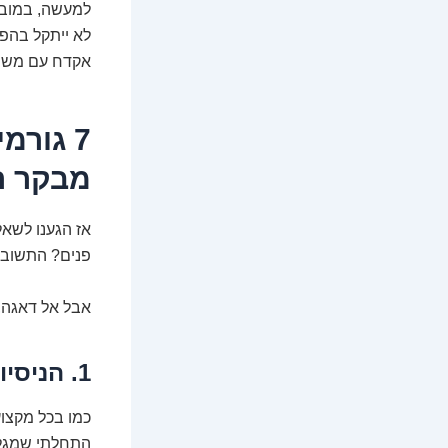
למעשה, במובנ
לא ייתקל בהפת
אקדח עם משתי
7 גור
מבקר הפ
אז הגענו לשאל
פנים? התשובה
אבל אל דאגה, 
1. הניסיון הוא שם המשחק (וגם הסכום)
התחלתי שמגלם