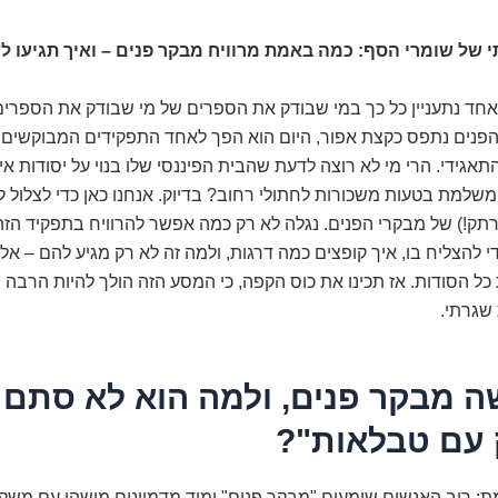
 של שומרי הסף: כמה באמת מרוויח מבקר פנים – ואיך תגיעו 
אחד נתעניין כל כך במי שבודק את הספרים של מי שבודק את הספרי
פנים נתפס כקצת אפור, היום הוא הפך לאחד התפקידים המבוקשים וה
תאגידי. הרי מי לא רוצה לדעת שהבית הפיננסי שלו בנוי על יסודות אי
למת בטעות משכורות לחתולי רחוב? בדיוק. אנחנו כאן כדי לצלול ל
תק!) של מבקרי הפנים. נגלה לא רק כמה אפשר להרוויח בתפקיד הזה
 להצליח בו, איך קופצים כמה דרגות, ולמה זה לא רק מגיע להם – אל
ל הסודות. אז תכינו את כוס הקפה, כי המסע הזה הולך להיות הרבה יו
שגרתי.
ה מבקר פנים, ולמה הוא לא סתם
ק עם טבלאות"?
ת: רוב האנשים שומעים "מבקר פנים" ומיד מדמיינים מישהו עם משקפ