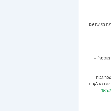
קר הראשי (Chief Internal Auditor) – כל דרגה מגיעה עם
מבקר מערכות מידע מוסמך) –
שכר גבוה
זה כמו לקנות
שואה