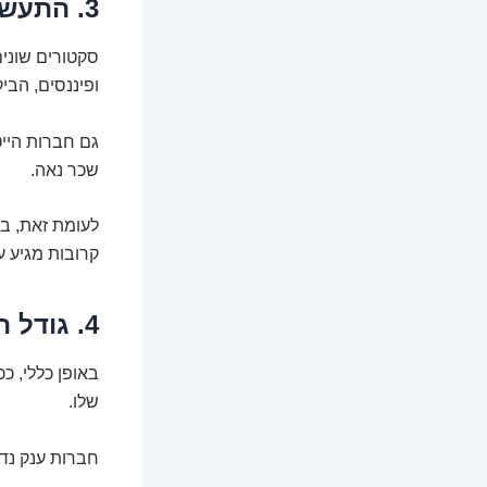
3. התעשייה שבה אתם פועלים: ההבדל שבין בנק להייטק
סקטורים שונים
ופיננסים, הבי
גם חברות הייט
שכר נאה.
לעומת זאת, במ
קרובות מגיע עם
4. גודל הארגון וכיסו העמוק
באופן כללי, ככ
שלו.
חברות ענק נדר