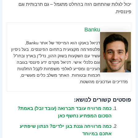
יכול לגלות שהתחום הזה בהחלט מתגמל – גם תרבותית וגם
פיננסית.
Banku
דניאל באנקו הוא המייסד של אתר Banku,
פלטפורמה מקצועית בתחום הפיננסים. בעל ניסיון
עשיר עם השקעות בשוק ההון, נדל"ן בארץ ובחו"ל
וגם כלכלי אישי. דניאל מקדם ידע פיננסי בגובה
העיניים ומסייע לאלפי משפחות לקבל החלטות
חכמות ובטוחות. האתר משלב כלים מעשיים,
מדריכים ועדכונים מהשטח.
פוסטים קשורים לנושא:
כמה מרוויח עובד תברואה (עובד זבל) באמת?
הסכום המפתיע נחשף כאן
כמה מרוויחה גננת בגן ילדים? הנתון שיפתיע
אתכם במיוחד