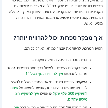
בישראל, מקצוע הביקורת הספרותית אינו מתוגמל כמו במרכזי
תרבות דוגמת לונדון או ניו יורק. בחו"ל יש מערכות גדולות עם
תקציבים רחבים יותר למבקרים. עם זאת, היתרון בארץ – קהילה
תרבותית קטנה יחסית שמאפשרת במה מהירה יותר ויצירת
מוניטין אישי.
איך מבקר ספרות יכול להרוויח יותר?
הטיפ המרכזי: לראות את עצמך כמותג. לא רק ככותב.
בניית נוכחות דיגיטלית חזקה ועקבית.
געת בקהלים צעירים – למשל דרך נוער בספרות. זה גם
מחבר להכנסה:
איך להרוויח כסף בגיל 14
.
השקעת עודפים פיננסיים: אם המבקר מצליח להגיע
לרווחים שנתיים גדולים יותר, אפשר לחשוב על
איפה
להשקיע 200 אלף שקל
או אפילו
איך להשקיע חצי
מיליון שקלים
.
ניהול חכם של חסכונות חודשיים – למשל דרך
איך