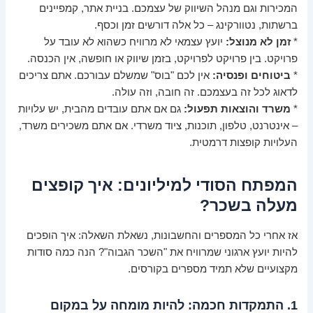
המכירות וגם מנהל השיווק של עצמכם. בניית אתר, קמפיינים
ברשתות, נטוורקינג – כל אלה דורשים זמן וכסף.
*
זמן לא מנוצל:
יועץ עצמאי לא מרוויח כשהוא לא עובד על
פרויקט. בין פרויקט לפרויקט, בזמן שיווק או חופשה, אין הכנסה.
*
ביטוחים ופנסיה:
אין לכם "בוס" שמשלם עבורכם. אתם צריכים
לדאוג לכל זה בעצמכם. זה חובה, וזה עולה.
*
משרד והוצאות תפעול:
גם אם אתם עובדים מהבית, יש עלויות
– אינטרנט, טלפון, תוכנות, ציוד משרדי. אם אתם משכירים משרד,
העלויות קופצות דרמטית.
המפתח הסודי למיליונים: איך קופצים
מעלה בשכר?
אז אחרי כל המספרים והחשבונות, נשאלת השאלה: איך הופכים
להיות יועץ ארגוני שמרוויח את "השכר הגבוה"? הנה כמה סודות
מקצועיים שלא תמיד מספרים בקורסים.
1. התמקדות חכמה: להיות מומחה על במקום