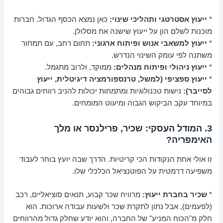
*
ייעוץ אסטרטגי ותהליכי שינוי:
כאן נמצא הכסף הגדול. חברות
מוכנות לשלם הון על ייעוץ שישנה את מסלולן.
*
ייעוץ למשאבי אנוש ופיתוח ארגוני:
תחום רחב, עם תמחור
משתנה לפי עומק השינוי הנדרש.
*
ייעוץ ניהולי ופיתוח מנהלים:
ממוקד, ולרוב מתגמל.
*
ייעוץ ספציפי (למשל, טרנספורמציה דיגיטלית, ייעוץ
לסייבר):
נישות טכנולוגיות ומתמחות יכולות להניב רווחים גבוהים
במיוחד עקב הביקוש הגבוה ומיעוט המומחים.
3. המודל העסקי: שכיר, פרילנסר או מלך
האימפריה?
זו אולי אחת הנקודות הכי קריטיות. הדרך שבה יועץ בוחר לעבוד
משפיעה דרמטית על הפוטנציאל הכלכלי שלו.
*
שכיר בחברת ייעוץ:
מרוויח שכר קבוע, תנאים סוציאליים, רכב
(לפעמים), אבל נתון לתקרת שכר ולשעות עבודה ארוכות. הוא
חלק מ"הכוח המניע" של החברה, והוא יודע שחלק גדול מהרווחים