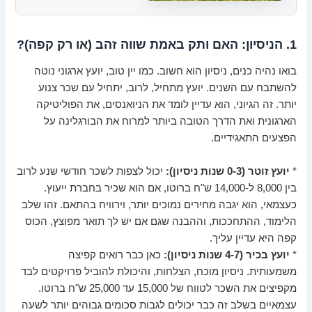
1. הניסיון: האם ותק באמת שווה זהב (או רק קפה)?
בואו נהיה כנים, ניסיון הוא חשוב. כמו יין טוב, יועץ ארגוני נוטה
להשתבח עם השנים. יועץ מתחיל, לרוב, יתחיל עם שכר צנוע
יותר. זה הגיוני, הוא עדיין לומד את הניואנסים, את הפוליטיקה
הארגונית ואת הדרך הטובה ביותר למרוח את הבורגלינה על
הפצעים התאגידיים.
*
יועץ זוטר (0-3 שנות ניסיון):
יכול לצפות לשכר חודשי שנע לרוב
בין 8,000 ל-14,000 ש"ח ברוטו, אם הוא שכיר בחברת ייעוץ.
כעצמאי, הוא יגבה מחירים נמוכים יותר, וירוויח בהתאם. זהו שלב
הלימוד, ההתחככות, וההבנה שגם אם יש לך תואר מפוצץ, הכוס
קפה היא עדיין עליך.
*
יועץ בכיר (4-7 שנות ניסיון):
כאן כבר רואים קפיצה
משמעותית. ניסיון מוכח, הצלחות, והיכולת להוביל פרויקטים לבד
מקפיצים את השכר לטווח של 15,000 עד 25,000 ש"ח ברוטו.
עצמאיים בשלב זה כבר יכולים לגבות סכומים גבוהים יותר לשעה