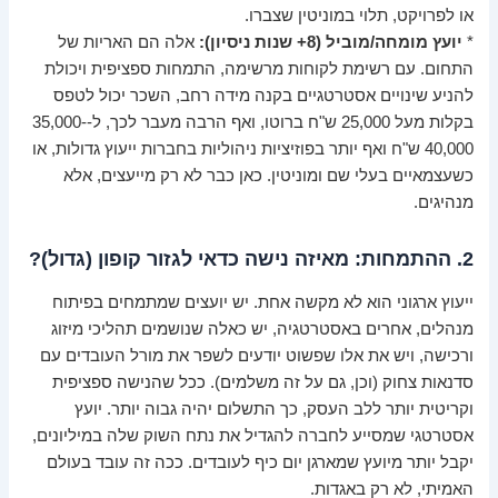
או לפרויקט, תלוי במוניטין שצברו.
*
יועץ מומחה/מוביל (8+ שנות ניסיון):
אלה הם האריות של
התחום. עם רשימת לקוחות מרשימה, התמחות ספציפית ויכולת
להניע שינויים אסטרטגיים בקנה מידה רחב, השכר יכול לטפס
בקלות מעל 25,000 ש"ח ברוטו, ואף הרבה מעבר לכך, ל-35,000-
40,000 ש"ח ואף יותר בפוזיציות ניהוליות בחברות ייעוץ גדולות, או
כשעצמאיים בעלי שם ומוניטין. כאן כבר לא רק מייעצים, אלא
מנהיגים.
2. ההתמחות: מאיזה נישה כדאי לגזור קופון (גדול)?
ייעוץ ארגוני הוא לא מקשה אחת. יש יועצים שמתמחים בפיתוח
מנהלים, אחרים באסטרטגיה, יש כאלה שנושמים תהליכי מיזוג
ורכישה, ויש את אלו שפשוט יודעים לשפר את מורל העובדים עם
סדנאות צחוק (וכן, גם על זה משלמים). ככל שהנישה ספציפית
וקריטית יותר ללב העסק, כך התשלום יהיה גבוה יותר. יועץ
אסטרטגי שמסייע לחברה להגדיל את נתח השוק שלה במיליונים,
יקבל יותר מיועץ שמארגן יום כיף לעובדים. ככה זה עובד בעולם
האמיתי, לא רק באגדות.