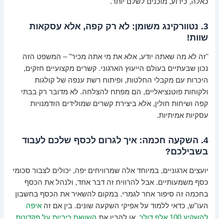
כאלה, כידוע, מוכנים לשלם יותר.
3. נטוורקינג משומן: לא רק קפה, אלא עסקאות
שוות!
"זה לא מה שאתה יודע, אלא את מי אתה מכיר" – המשפט הזה
נכון שבעתיים בעולם הייעוץ הארגוני. קשרים מקצועיים חזקים,
היכרות עם מקבלי החלטות, ופיתוח רשת ענפה של קולגות
ולקוחות פוטנציאליים, הם מפתח להצלחה. לא מדובר רק בבתי
קפה ושיחות חולין, אלא ביצירת קשרים שמולידים הזדמנויות
עסקיות אמיתיות.
4. השקעה חכמה: איך לגרום לכסף שלכם לעבוד
בשבילכם?
יועצים ארגוניים, במיוחד אלה שמרוויחים יפה, יכולים לצבור סכומי
כסף משמעותיים. אבל להרוויח זה דבר אחד, ולנהל את הכסף
בחכמה זה סיפור אחר לגמרי. במקום להשאיר את הכסף בחשבון
העו"ש, כדאי ללמוד על אפיקי השקעה שונים. בין אם זה
איפה
להשקיע 100 אלף דולר
, או להבין את
השוואת ריביות על פקדונות
,