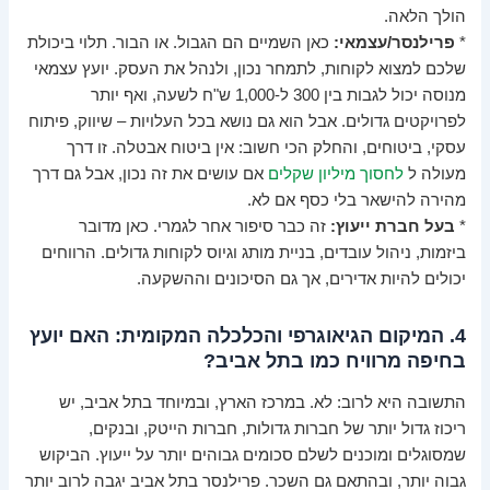
הולך הלאה.
*
פרילנסר/עצמאי:
כאן השמיים הם הגבול. או הבור. תלוי ביכולת
שלכם למצוא לקוחות, לתמחר נכון, ולנהל את העסק. יועץ עצמאי
מנוסה יכול לגבות בין 300 ל-1,000 ש"ח לשעה, ואף יותר
לפרויקטים גדולים. אבל הוא גם נושא בכל העלויות – שיווק, פיתוח
עסקי, ביטוחים, והחלק הכי חשוב: אין ביטוח אבטלה. זו דרך
מעולה ל
לחסוך מיליון שקלים
אם עושים את זה נכון, אבל גם דרך
מהירה להישאר בלי כסף אם לא.
*
בעל חברת ייעוץ:
זה כבר סיפור אחר לגמרי. כאן מדובר
ביזמות, ניהול עובדים, בניית מותג וגיוס לקוחות גדולים. הרווחים
יכולים להיות אדירים, אך גם הסיכונים וההשקעה.
4. המיקום הגיאוגרפי והכלכלה המקומית: האם יועץ
בחיפה מרוויח כמו בתל אביב?
התשובה היא לרוב: לא. במרכז הארץ, ובמיוחד בתל אביב, יש
ריכוז גדול יותר של חברות גדולות, חברות הייטק, ובנקים,
שמסוגלים ומוכנים לשלם סכומים גבוהים יותר על ייעוץ. הביקוש
גבוה יותר, ובהתאם גם השכר. פרילנסר בתל אביב יגבה לרוב יותר