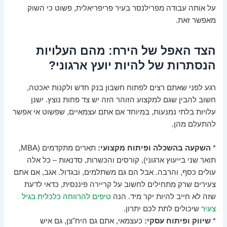
על אותה עבודה מפרילנסר בעיר פריפריאלית, פשוט כי השוק
מאפשר זאת.
הצד האפל של הירח: מהם העלויות
הנסתרות של להיות יועץ ארגוני?
רגע לפני שאתם רצים לפתוח חשבון בנק חדש ולקנות יאכטה,
חשוב להבין שגם למקצוע הזוהר הזה יש צד פחות נוצץ. ישנן
עלויות בלתי נמנעות, במיוחד אם אתם עצמאיים, שפשוט אי אפשר
להתעלם מהן.
*
השקעה בהשכלה ופיתוח מקצועי:
תארים מתקדמים (MBA,
תואר שני בייעוץ ארגוני), קורסים והכשרות, סדנאות – כל אלה
עולים כסף, והרבה. אבל הם גם משתלמים, ובגדול. אגב, אם אתם
צעירים שרק מתחילים לחשוב על קריירה פיננסית, כדאי לדעת
שזה לא חייב להיות יקר מיד. הנה
טיפים להרווחה כלכלית בגיל
צעיר
שיכולים לתת לכם יתרון.
*
שיווק ופיתוח עסקי:
כעצמאי, אתם גם היח"צן, גם איש