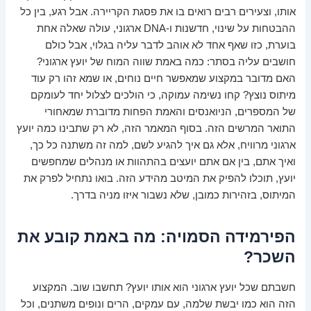
אותו, וצעירים רבים רואים בו את פסגת הקריירה. אבל רגע, בין כל
ההבטחות על שינוי, חדשנות ו-DNA ארגוני, עולה שאלה אחת
בוערת, כזו שאף אחד לא אוהב לדבר עליה בגלוי, אבל כולם
חושבים עליה בסתר: כמה באמת שווה המוח של יועץ ארגוני?
האם מדובר במקצוע שמאפשר חיים נוחים, או שמא זהו רק עוד
מיתוס נוצץ? קחו נשימה עמוקה, כי הולכים לצלול יחד לעומקם
של המספרים, הניואנסים והאמת הפחות מדוברת שמאחורי
התואר המרשים הזה. בסוף המאמר הזה, לא רק שתבינו כמה יועץ
ארגוני מרוויח, אלא גם איך להגיע לשם, למה זה משתנה כל כך,
ואיך אתם, בין אם אתם יועצים בהתהוות או מנהלים שמחפשים
יועץ, תוכלו להפיק את המיטב מהידע הזה. בואו נתחיל לפרק את
המיתוס, בזהירות כמובן, שלא נשבור איזו מניה בדרך.
הפירמידה הסמויה: מה באמת קובע את
השכר?
חשבתם שכל יועץ ארגוני הוא אותו יועץ? תחשבו שוב. המקצוע
הזה הוא כמו יבשת שלמה, עם עמקים, הרים ונופים משתנים, וכל