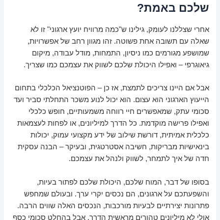
שלכם באמת?
אחרי שצללנו לעומק, גילינו ש"כמה מרוויח יועץ ארגוני" זו לא
שאלה עם תשובה אחת פשוטה. זהו מגוון רחב של אפשרויות,
שמושפע מגורמים כמו ניסיון, התמחות, מודל עבודה, מיקום
גיאוגרפי – ואפילו היכולת שלכם לשווק את עצמכם כמו שצריך.
אבל אם היינו צריכים לתמצת, אז כן – הפוטנציאל הכלכלי בתחום
הייעוץ הארגוני הוא עצום. הוא יכול לנוע משכר התחלתי סביר ועד
סכומי עתק, שמאפשרים חיי רווחה משמעותיים, חופש כלכלי
ואפילו פרישה מוקדמת. כל הדרך למיליונים, או לפחות לעצמאות
כלכלית אמיתית, דורשת שילוב של ידע מקצועי עמוק, יכולות
בינאישיות מבריקות, חשיבה אסטרטגית, ובעיקר – הבנה עסקית
חדה של איך לתמחר, לשווק ולנהל את עצמכם.
בסופו של דבר, המוח שלכם, היכולת שלכם לפתור בעיות,
והשפעתכם על ארגונים, הם נכסים יקרי ערך. ובעולם שמחפש
פתרונות יצירתיים לבעיות מורכבות, הנכסים האלה שווים הרבה.
אולי לא מיליונים טהורים מראשית הדרך, אבל בהחלט סכומי כסף