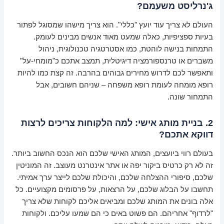
ג'נרליסט משעמם?
העולם לא צריך עוד יועץ "כללי". הוא צריך מישהו שמסוגל לפתור
בעיות ספציפיות, כאלה שמעט מאוד אנשים מבינים לעומק.
התמחות בנישה לוהטת, כמו אסטרטגיה טכנולוגית, ניהול
משברים או טרנספורמציה דיגיטלית, תמצב אתכם כ"מומחי-על"
ותאפשר לכם לדרוש מחירים גבוהים בהרבה. זה קצת כמו להיות
רופא מומחה לעומת רופא משפחה – שניהם חשובים, אבל
התמחור שונה.
2. בניית מותג אישי: למה הלקוחות צריכים לרצות
דווקא אתכם?
בעולם רווי ביועצים, המותג האישי שלכם הוא הנכס החשוב ביותר.
זה לא רק כרטיס ביקור יפה או אתר אינטרנט מעוצב. זה המוניטין
שלכם, סיפורי ההצלחה שלכם, והיכולת שלכם לייצר ערך אמיתי.
תחשבו על הבלוג שלכם, על הרצאות, על פרסומים מקצועיים. כל
אלה בונים את המותג שלכם ומביאים אליכם לקוחות שלא צריך
"לרדוף" אחריהם. הם פשוט באים כי הם שמעו עליכם. ולקוחות