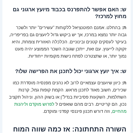
ש: האם אפשר להתפרנס בכבוד מיועץ ארגוני גם
מחוץ למרכז?
ת:
בהחלט. אמנם הפוטנציאל ללקוחות "עשירים" יותר ולשכר
גבוה יותר נמצא במרכז, אך יש ביקוש גדול ליועצים גם בפריפריה,
בעיקר לעסקים קטנים ובינוניים. הכלכלה האזורית צומחת, והיא
זקוקה לייעוץ. עם זאת, ייתכן שגובה השכר הממוצע יהיה מעט
נמוך יותר, או שתצטרכו לפתח נישות מקומיות ייחודיות.
ש: איך יועץ ארגוני יכול לתכנן את הפרישה שלו?
ת:
כיוון שיועצים עצמאיים לרוב לא נהנים מפנסיה מוסדרת כמו
שכירים, חשוב מאוד לתכנן מראש. הקמת קופות גמל, קרנות
השתלמות, השקעות פסיביות בנדל"ן או בשוק ההון, וניהול תקציב
נכון, הם קריטיים. רבים מהם שואפים ל
לפרוש מוקדם וליהנות
מהחיים
, וזה דורש תכנון פיננסי קפדני ומוקדם.
השורה התחתונה: אז כמה שווה המוח