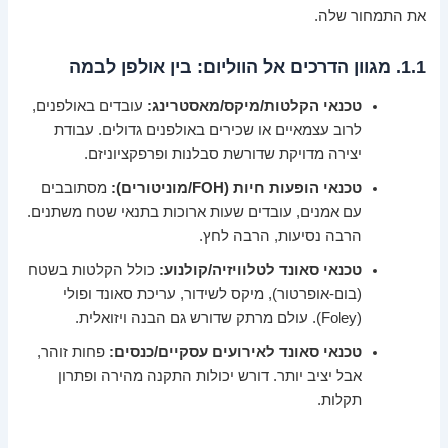
את התמחור שלה.
1.1. מגוון הדרכים אל הווליום: בין אולפן לבמה
טכנאי הקלטות/מיקס/מאסטרינג:
עובדים באולפנים,
לרוב עצמאיים או שכירים באולפנים גדולים. עבודת
יצירה מדויקת שדורשת סבלנות ופרפקציוניזם.
טכנאי הופעות חיות (FOH/מוניטורים):
מסתובבים
עם אמנים, עובדים שעות ארוכות בתנאי שטח משתנים.
הרבה נסיעות, הרבה לחץ.
טכנאי סאונד לטלוויזיה/קולנוע:
כולל הקלטות בשטח
(בום-אופרטור), מיקס לשידור, עריכת סאונד ופולי
(Foley). עולם מרתק שדורש גם הבנה ויזואלית.
טכנאי סאונד לאירועים עסקיים/כנסים:
פחות זוהר,
אבל יציב יותר. דורש יכולות התקנה מהירה ופתרון
תקלות.