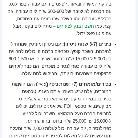
בהיקף המשרה ובאזור. לפעמים זו גם עבודה בפרילנס,
עם הכנסה לא יציבה של 300-600 ש"ח ליום עבודה, אם
בכלל יש עבודה. זהו השלב שבו בונים את היסודות,
קצת כמו
חשבון בנק לצעירים
– מתחילים בקטן, אבל
עם פוטנציאל גדול.
ביניים (3-7 שנות ניסיון):
עם ניסיון ומוניטין שמתחיל
להיבנות, השכר קופץ. טכנאים ברמה זו יכולים להרוויח
בין 9,000 ל-15,000 ש"ח ברוטו כשכירים, או 800-1,500
ש"ח ליום עבודה כפרילנסרים מוכרים. הם כבר לוקחים
פרויקטים משמעותיים יותר, והביקוש להם עולה.
בכירים/מומחים (7+ שנות ניסיון):
אלה הם השמות
המוכרים, אלה ש"שומעים" אותם בענף. טכנאים
בכירים, במיוחד מיקסרים או מאסטרינג-אנג'ינירס
מבוקשים, או טכנאי FOH של אמנים גדולים, יכולים
להרוויח הרבה מעל הממוצע. השכר יכול להגיע
ל-15,000 עד 25,000 ש"ח ברוטו בחודש ויותר.
כפרילנסרים, יום עבודה יכול לעלות 2,000 ש"ח ומעלה,
והם עשויים לקבל תשלום לפי פרויקט בסכומים שמנים.