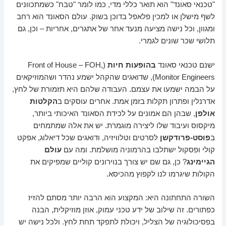
"טכנאי סאונד" הוא תואר כללי מדי, כמו לומר "טבח" כשמתכוונים
לשף מישלן או למכין פלאפל בדוכן בשוק. עולם הסאונד הוא רחב
ומגוון, וכל נישה מציעה מנעד אחר של אתגרים, אחריות – וכן, גם
תלושי שכר שונים לגמרי.
ישנם טכנאי סאונד
בהופעות חיות
(Front of House – FOH,
Monitor Engineers), שדואגים שהקהל ישמע נהדר ושהמוזיקאים
על הבמה ישמעו את עצמם. העבודה שלהם היא תזמורת של לחץ,
אדרנלין ופתרון תקלות בזמן אמת. אחרים עוסקים ב
הקלטות
אולפן
, שבהן הם אמונים על לכידת הסאונד האיכותי ביותר,
מיקסוס ועיבוד שלו ליצירה מוגמרת. יש את אלה שמתמחים
ב
פוסט-פרודקשן
לסרטים וטלוויזיה, ודואגים שכל דיאלוג, אפקט
קולי ופסקול ישתלבו בהרמוניה מושלמת. ומה עם
עולם
הגיימינג
? כן, גם שם יש צורך בנוירונים קוליים שמפיקים את
הקולות שיגרמו לנו לקפוץ מהכיסא.
השורה התחתונה היא: המקצוע הוא הרבה יותר מסתם להזיז
כפתורים. זה שילוב של ידע טכני עמוק, אוזן מוזיקלית, הבנה
בפסיכולוגיה של הצליל, ויכולת לתפקד תחת לחץ. ולכל נישה יש