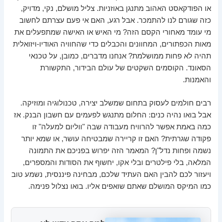
או הפודקאסט האהוב מתנגן באוזניות. צליל מושלם, נקי, מדויק,
כזה שגורם לנו להתמכר. אבל רגע, האם אי פעם עצרתם לחשוב
מי עומד מאחורי הקסם הזה? מי האיש או האישה שמתפעלים את
מאות הכפתורים, המחוונים והכבלים כדי שהחוויה האודיו-ויזואלית
תהיה לא פחות ממושלמת? אנחנו מדברים, כמובן, על טכנאי
הסאונד. הקוסמים השקטים של עולם הבידור, התקשורת
והאמנות.
רבים חולמים לעסוק בתחום שמשלב יצירה, טכנולוגיה ומוזיקה.
אבל בואו נהיה כנים: החלום מתנגש לפעמים עם חשבון הבנק. אז
כמה באמת אפשר להרוויח מעבודה שבה "ווליום למעלה" זו
פקודה שגרתית? האם זו קריירה שמבטיחה עושר, או שמא יותר
נשמה ופחות נדל"ן? המאמר הזה יפרוש בפניכם את התמונה
המלאה, בלי פילטרים ובלי אקו, יחשוף את הסודות והמספרים,
ויעזור לכם להבין האם העתיד שלכם, מבחינה פיננסית, נשמע טוב
כמו המיקס המושלם שאתם שואפים אליו. בואו נצלול פנימה.