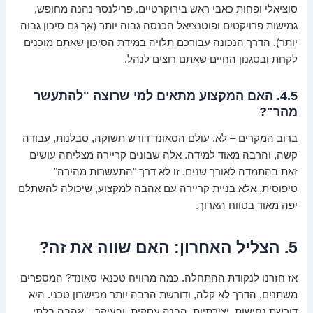
סוציאלי ופחות כאבי ראש בירוקרטיים. פרילנסר נהנה מחופש,
גמישות פרויקטים ופוטנציאל הכנסה גבוה יותר (אך גם סיכון גבוה
יותר). הדרך הנכונה עבורכם תלויה במידת הסיכון שאתם מוכנים
לקחת ובסגנון החיים שאתם רוצים לנהל.
4.5. האם המקצוע מתאים למי שרוצה "להתעשר
מהר"?
ברוב המקרים – לא. עולם הסאונד דורש תשוקה, סבלנות, עבודה
קשה, והרבה מאוד למידה. אלה שבונים קריירה מצליחה עושים
זאת בהתמדה לאורך שנים. זו לא דרך "התעשרות מהירה"
טיפוסית, אלא בניית קריירה עם אהבה למקצוע, שיכולה להשתלם
יפה מאוד בטווח הארוך.
5. הצליל האחרון: האם שווה את זה?
אז חזרנו לנקודת ההתחלה. כמה מרוויח טכנאי סאונד? המספרים
משתנים, הדרך לא קלה, ודורשת הרבה יותר מכישרון טכני. היא
דורשת נחישות, יצירתיות, הבנה עסקית, ובעיקר – אהבה בלתי