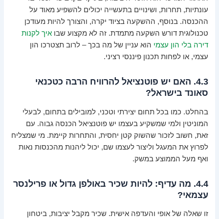
עונתיות, תחרות, ושינויים בתעשייה יכולים להשפיע מאוד על
ההכנסה. בנוסף, ההשקעה בציוד יקרה, והצורך להיות מעודכן
טכנולוגית דורש השקעה מתמדת. זה לא מקצוע שבו
איך לקנות
דירה בלי הון עצמי
הוא עניין של מה בכך – לרוב תצטרכו הון
עצמי, או לפחות תכנון פיננסי רציני.
4.3. האם יש פוטנציאל להרוויח הרבה כטכנאי
סאונד בישראל?
בהחלט. כמו בכל תחום יצירתי וטכני, למובילים בתחום, לבעלי
המוניטין ולמי שמשקיע בעצמו יש פוטנציאל הכנסה גבוה. עם
זאת, חשוב לזכור שהשוק קטן יחסית, והתחרות קיימת. מי שמצליח
לפרוץ את המעגל וליצור לעצמו שם, יכול ליהנות מהכנסות נאות
ואף מעל הממוצע במשק.
4.4. מה עדיף: להיות שכיר באולפן גדול או פרילנסר
עצמאי?
זו שאלה של אופי והעדפה אישית. שכיר מקבל יציבות, ביטחון