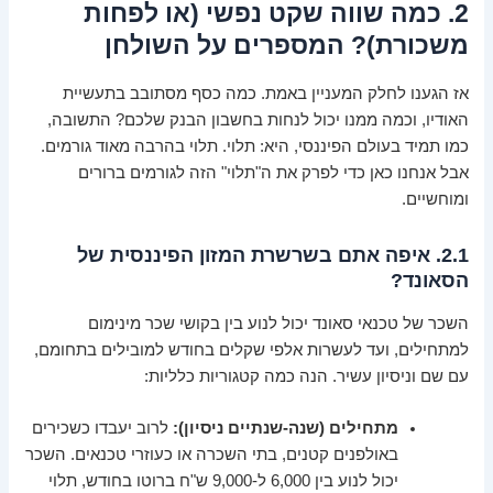
2. כמה שווה שקט נפשי (או לפחות
משכורת)? המספרים על השולחן
אז הגענו לחלק המעניין באמת. כמה כסף מסתובב בתעשיית
האודיו, וכמה ממנו יכול לנחות בחשבון הבנק שלכם? התשובה,
כמו תמיד בעולם הפיננסי, היא: תלוי. תלוי בהרבה מאוד גורמים.
אבל אנחנו כאן כדי לפרק את ה"תלוי" הזה לגורמים ברורים
ומוחשיים.
2.1. איפה אתם בשרשרת המזון הפיננסית של
הסאונד?
השכר של טכנאי סאונד יכול לנוע בין בקושי שכר מינימום
למתחילים, ועד לעשרות אלפי שקלים בחודש למובילים בתחומם,
עם שם וניסיון עשיר. הנה כמה קטגוריות כלליות:
מתחילים (שנה-שנתיים ניסיון):
לרוב יעבדו כשכירים
באולפנים קטנים, בתי השכרה או כעוזרי טכנאים. השכר
יכול לנוע בין 6,000 ל-9,000 ש"ח ברוטו בחודש, תלוי