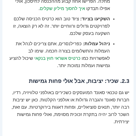
מחלה. הפרישו אחוז קבוע מההכנסה לחיסכון, אולי
אפילו תבדקו
איך לחסוך מיליון שקלים
.
השקיעו בציוד:
ציוד טוב הוא כרטיס הכניסה שלכם
לפרויקטים גדולים ורווחיים יותר. זה לא רק הוצאה, זו
השקעה בעסק שלכם.
ניהול עמלות:
כפרילנסרים, אתם צריכים לנהל את
העמלות והתשלומים בצורה חכמה. שימו לב
לאפשרויות כמו
כרטיס אשראי חוץ בנקאי
שיכול להציע
גמישות ועמלות נמוכות יותר.
2.3. שכיר: יציבות, אבל אולי פחות גמישות
יש גם טכנאי סאונד המועסקים כשכירים באולפני טלוויזיה, רדיו,
חברות סאונד והגברה גדולות או אולפני הקלטות. כאן יש יציבות
רבה יותר, תנאים סוציאליים, ופחות דאגות בירוקרטיות. עם זאת,
השכר לרוב יהיה בתקרת זכוכית מסוימת, ואולי פחות גמישות
יצירתית.