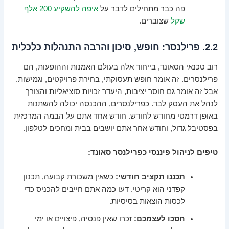
פה כבר מתחילים לדבר על
איפה להשקיע 200 אלף
שקל
שצוברים.
2.2. פרילנסר: חופש, סיכון והרבה התנהלות כלכלית
רוב טכנאי הסאונד, בייחוד אלה בעולם האמנות וההופעות, הם
פרילנסרים. זה אומר חופש תעסוקתי, בחירת פרויקטים, וגמישות.
אבל זה אומר גם חוסר יציבות, היעדר זכויות סוציאליות והצורך
לנהל את העסק לבד. כפרילנסרים, ההכנסה יכולה להשתנות
באופן דרמטי מחודש לחודש. חודש אחד אתם על הבמה המרכזית
בפסטיבל גדול, וחודש אחר אתם יושבים בבית ומחכים לטלפון.
טיפים לניהול פיננסי כפרילנסר סאונד:
תכננו תקציב חודשי:
כשאין משכורת קבועה, תכנון
קפדני הוא קריטי. דעו כמה אתם חייבים להכניס כדי
לכסות הוצאות בסיסיות.
חסכו לעצמכם:
זכרו שאין פנסיה, פיצויים או ימי