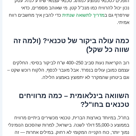
הופכים לטכנאי ממוצע למותג. טכנאי עצמאי שיודע לנהל עסק
נכון יכול להרוויח כמו מנכ"ל קטן. מי שאוהב מספרים, כדאי
שירפרף גם ב
מדריך לתשואה שנתית
כדי להבין איך מחשבים רווח
אמיתי.
כמה עולה ביקור של טכנאי? (ולמה זה
שווה כל שקל)
רוב הקריאות נעות סביב 250–400 ש"ח לביקור בסיסי. החלקים
עצמם כמובן עולים בנפרד. אבל מעבר לכסף, הלקוח רוכש שקט –
וגם ביטחון שהמקרר לא יתפוצץ באמצע הלילה.
השוואה בינלאומית – כמה מרוויחים
טכנאים בחו"ל?
בחו"ל, במיוחד בארצות הברית, טכנאי מכשירים ביתיים מרוויח
בממוצע כ-55,000 דולר לשנה. בישראל, למרות שהסכום הנומינלי
נמוך יותר, כוח הקנייה המקומי לא רחוק. במילים אחרות — זה