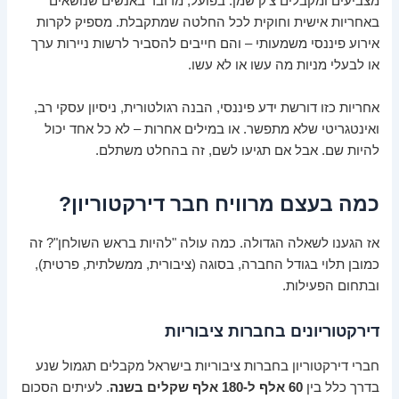
מצביעים ומקבלים צ’ק שמן. בפועל, מדובר באנשים שנושאים
באחריות אישית וחוקית לכל החלטה שמתקבלת. מספיק לקרות
אירוע פיננסי משמעותי – והם חייבים להסביר לרשות ניירות ערך
או לבעלי מניות מה עשו או לא עשו.
אחריות כזו דורשת ידע פיננסי, הבנה רגולטורית, ניסיון עסקי רב,
ואינטגריטי שלא מתפשר. או במילים אחרות – לא כל אחד יכול
להיות שם. אבל אם תגיעו לשם, זה בהחלט משתלם.
כמה בעצם מרוויח חבר דירקטוריון?
אז הגענו לשאלה הגדולה. כמה עולה "להיות בראש השולחן"? זה
כמובן תלוי בגודל החברה, בסוגה (ציבורית, ממשלתית, פרטית),
ובתחום הפעילות.
דירקטוריונים בחברות ציבוריות
חברי דירקטוריון בחברות ציבוריות בישראל מקבלים תגמול שנע
בדרך כלל בין
60 אלף ל-180 אלף שקלים בשנה
. לעיתים הסכום