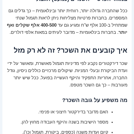
ככל שהחברה גדולה יותר, רווחית יותר ובינלאומית – כך גדלים גם
המספרים. בחברות פרטיות מצליחות ניתן לראות תגמול שנתי
שמתחיל ב-100 אלף ש"ח ומגיע גם עד
400-500 אלף שקלים ואף
יותר
. בחברות בינלאומיות – מדובר לעיתים במאות אלפי דולרים.
איך קובעים את השכר? זה לא רק מזל
שכר דירקטורים נקבע לפי מדיניות תגמול מאושרת, ומאושר על ידי
ועדת הביקורת ובעלי המניות. שיקולים מרכזיים כוללים ניסיון, גודל
החברה, אחריות התפקיד והיקף העשייה בפועל. ככל שיש יותר
מעורבות – כך גם השכר מטפס.
מה משפיע על גובה השכר?
האם מדובר בדירקטור חיצוני או פנימי.
מספר הישיבות בשנה והיקף העבודה מחוץ להן.
קיום ועדות משנה (כספים, ביקורת, תגמול וכו’).