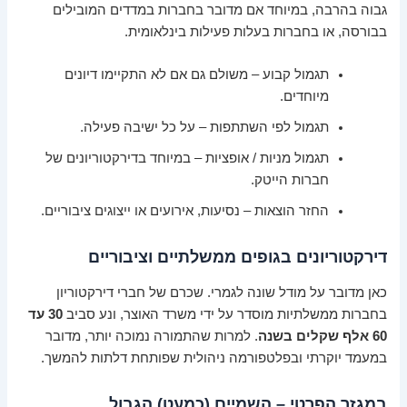
גבוה בהרבה, במיוחד אם מדובר בחברות במדדים המובילים
בבורסה, או בחברות בעלות פעילות בינלאומית.
תגמול קבוע – משולם גם אם לא התקיימו דיונים
מיוחדים.
תגמול לפי השתתפות – על כל ישיבה פעילה.
תגמול מניות / אופציות – במיוחד בדירקטוריונים של
חברות הייטק.
החזר הוצאות – נסיעות, אירועים או ייצוגים ציבוריים.
דירקטוריונים בגופים ממשלתיים וציבוריים
כאן מדובר על מודל שונה לגמרי. שכרם של חברי דירקטוריון
בחברות ממשלתיות מוסדר על ידי משרד האוצר, ונע סביב
30 עד
60 אלף שקלים בשנה
. למרות שהתמורה נמוכה יותר, מדובר
במעמד יוקרתי ובפלטפורמה ניהולית שפותחת דלתות להמשך.
במגזר הפרטי – השמיים (כמעט) הגבול