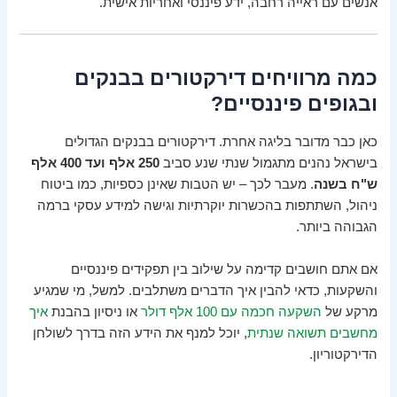
אנשים עם ראייה רחבה, ידע פיננסי ואחריות אישית.
כמה מרוויחים דירקטורים בבנקים
ובגופים פיננסיים?
כאן כבר מדובר בליגה אחרת. דירקטורים בבנקים הגדולים
בישראל נהנים מתגמול שנתי שנע סביב
250 אלף ועד 400 אלף
ש"ח בשנה
. מעבר לכך – יש הטבות שאינן כספיות, כמו ביטוח
ניהול, השתתפות בהכשרות יוקרתיות וגישה למידע עסקי ברמה
הגבוהה ביותר.
אם אתם חושבים קדימה על שילוב בין תפקידים פיננסיים
והשקעות, כדאי להבין איך הדברים משתלבים. למשל, מי שמגיע
מרקע של
השקעה חכמה עם 100 אלף דולר
או ניסיון בהבנת
איך
מחשבים תשואה שנתית
, יוכל למנף את הידע הזה בדרך לשולחן
הדירקטוריון.