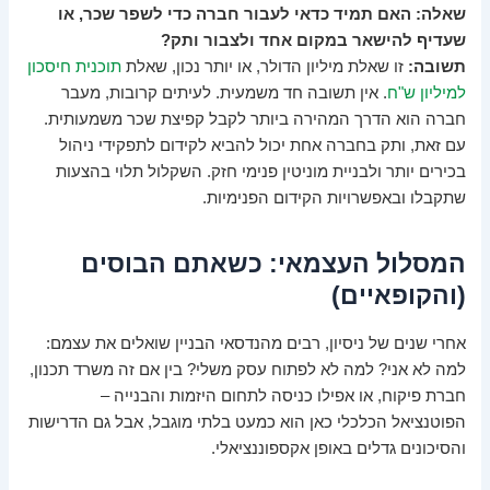
שאלה: האם תמיד כדאי לעבור חברה כדי לשפר שכר, או
שעדיף להישאר במקום אחד ולצבור ותק?
תשובה:
זו שאלת מיליון הדולר, או יותר נכון, שאלת
תוכנית חיסכון
למיליון ש"ח
. אין תשובה חד משמעית. לעיתים קרובות, מעבר
חברה הוא הדרך המהירה ביותר לקבל קפיצת שכר משמעותית.
עם זאת, ותק בחברה אחת יכול להביא לקידום לתפקידי ניהול
בכירים יותר ולבניית מוניטין פנימי חזק. השקלול תלוי בהצעות
שתקבלו ובאפשרויות הקידום הפנימיות.
המסלול העצמאי: כשאתם הבוסים
(והקופאיים)
אחרי שנים של ניסיון, רבים מהנדסאי הבניין שואלים את עצמם:
למה לא אני? למה לא לפתוח עסק משלי? בין אם זה משרד תכנון,
חברת פיקוח, או אפילו כניסה לתחום היזמות והבנייה –
הפוטנציאל הכלכלי כאן הוא כמעט בלתי מוגבל, אבל גם הדרישות
והסיכונים גדלים באופן אקספוננציאלי.