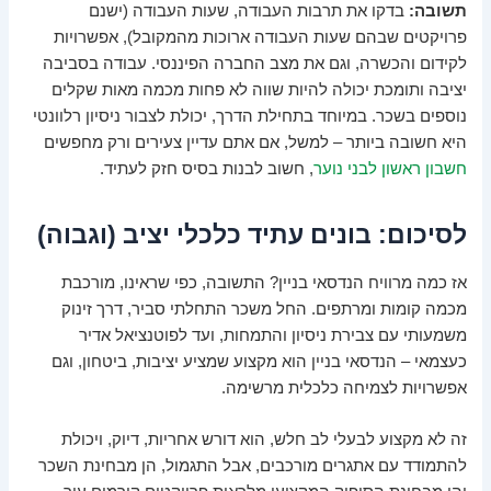
תשובה:
בדקו את תרבות העבודה, שעות העבודה (ישנם
פרויקטים שבהם שעות העבודה ארוכות מהמקובל), אפשרויות
לקידום והכשרה, וגם את מצב החברה הפיננסי. עבודה בסביבה
יציבה ותומכת יכולה להיות שווה לא פחות מכמה מאות שקלים
נוספים בשכר. במיוחד בתחילת הדרך, יכולת לצבור ניסיון רלוונטי
היא חשובה ביותר – למשל, אם אתם עדיין צעירים ורק מחפשים
חשבון ראשון לבני נוער
, חשוב לבנות בסיס חזק לעתיד.
לסיכום: בונים עתיד כלכלי יציב (וגבוה)
אז כמה מרוויח הנדסאי בניין? התשובה, כפי שראינו, מורכבת
מכמה קומות ומרתפים. החל משכר התחלתי סביר, דרך זינוק
משמעותי עם צבירת ניסיון והתמחות, ועד לפוטנציאל אדיר
כעצמאי – הנדסאי בניין הוא מקצוע שמציע יציבות, ביטחון, וגם
אפשרויות לצמיחה כלכלית מרשימה.
זה לא מקצוע לבעלי לב חלש, הוא דורש אחריות, דיוק, ויכולת
להתמודד עם אתגרים מורכבים, אבל התגמול, הן מבחינת השכר