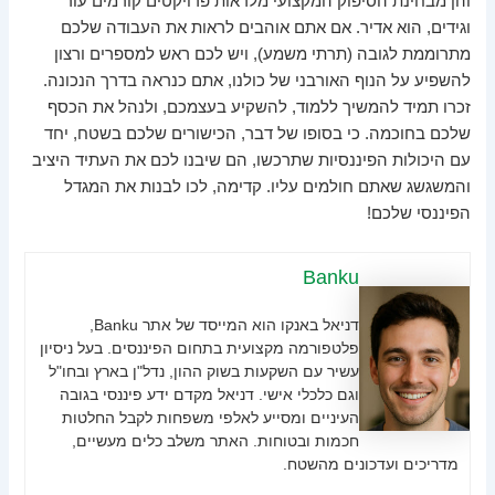
והן מבחינת הסיפוק המקצועי מלראות פרויקטים קורמים עור
וגידים, הוא אדיר. אם אתם אוהבים לראות את העבודה שלכם
מתרוממת לגובה (תרתי משמע), ויש לכם ראש למספרים ורצון
להשפיע על הנוף האורבני של כולנו, אתם כנראה בדרך הנכונה.
זכרו תמיד להמשיך ללמוד, להשקיע בעצמכם, ולנהל את הכסף
שלכם בחוכמה. כי בסופו של דבר, הכישורים שלכם בשטח, יחד
עם היכולות הפיננסיות שתרכשו, הם שיבנו לכם את העתיד היציב
והמשגשג שאתם חולמים עליו. קדימה, לכו לבנות את המגדל
הפיננסי שלכם!
Banku
דניאל באנקו הוא המייסד של אתר Banku,
פלטפורמה מקצועית בתחום הפיננסים. בעל ניסיון
עשיר עם השקעות בשוק ההון, נדל"ן בארץ ובחו"ל
וגם כלכלי אישי. דניאל מקדם ידע פיננסי בגובה
העיניים ומסייע לאלפי משפחות לקבל החלטות
חכמות ובטוחות. האתר משלב כלים מעשיים,
מדריכים ועדכונים מהשטח.