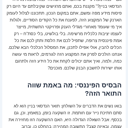
הנדסאי בניין?" מקננת בכם, ואתם מרגישים שקיבלתם עד היום רק
פיסות מידע מפה ומשם, אתם במקום הנכון. תתכוננו לצלול לעומק
הארנק של המקצוע הזה, לפענח את כל הקודים הסודיים, ולגלות
איך מי שעומד מאחורי מגדלי הענק ופרויקטי התשתית, מייצר
לעצמו יציבות כלכלית מרשימה. בלי בולשיט, בלי כסת"ח – רק
אמת פיננסית צרופה, שתפיל לכם את הלסת ותתן לכם את כל
הכלים להבין, אולי אפילו לתכנן, את המסלול הכלכלי הבא שלכם.
אנחנו הולכים לפרק את המקצוע הזה לגורמים, לראות מי עושה
כמה, ולמה, ואיך אתם יכולים לקחת את כל הידע הזה ולתרגם
אותו ישירות לחשבון הבנק שלכם. מוכנים?
הבסיס הפיננסי: מה באמת שווה
התואר הזה?
בואו נשים את הדברים על השולחן: תואר הנדסאי בניין הוא לא
סתם חתיכת נייר עם חותמת. זו השקעה בזמן, במאמץ, וכן, גם
בכסף. אבל השאלה הגדולה היא, האם ההשקעה הזו מחזירה את
עצמה, ובאיזה קצב? התשובה המהירה: בהחלט כן, וברוב