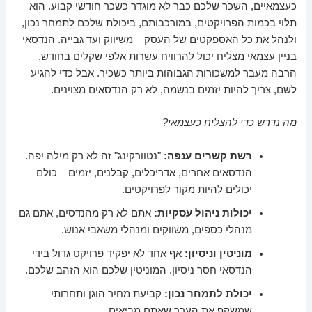
כעצמאיים, השכר שלכם כבר לא מוגדר כשכר חודשי קבוע. הוא
תלוי בכמות הפרויקטים, במורכבותם, ביכולת שלכם לתמחר נכון,
ולנהל את כל האספקטים של העסק – משיווק ועד גבייה. הנדסאי
בניין עצמאי מצליח יכול להרוויח עשרות אלפי שקלים בחודש,
הרבה מעבר למשכורות הגבוהות ביותר כשכיר. אבל כדי להגיע
לשם, צריך להיות יזמים בנשמה, לא רק הנדסאים מצוינים.
מה נדרש כדי להצליח כעצמאי?
רשת קשרים ענפה:
"נטוורקינג" זה לא רק מילה יפה.
הנדסאים אחרים, אדריכלים, קבלנים, יזמים – כולם
יכולים להיות מקור לפרויקטים.
יכולות ניהול עסקיות:
אתם לא רק מהנדסים, אתם גם
מנהלי כספים, משווקים ומנהלי משאבי אנוש.
מוניטין וניסיון:
אף אחד לא יפקיד פרויקט גדול בידי
הנדסאי חסר ניסיון. המוניטין שלכם הוא הזהב שלכם.
יכולת לתמחר נכון:
קביעת מחיר הוגן ותחרותי
שמשקף את הערך שאתם מביאים.