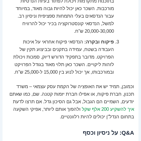
בתוכנות מתקדמות ויכולת לפתור בעיות הנדסיות
מורכבות. השכר כאן יכול להיות גבוה מאוד, במיוחד
עבור הנדסאים בעלי התמחות ספציפית וניסיון רב.
למשל, הנדסאי קונסטרוקציה בכיר יכול להרוויח
20,000-30,000 ש"ח.
פיקוח ובקרה:
הנדסאי פיקוח אחראי על איכות
העבודה בשטח, עמידה בתקנים ובביצוע תקין של
הפרויקט. מדובר בתפקיד הדורש דיוק, סמכות ויכולת
לזהות ליקויים. השכר כאן תלוי מאוד בגודל הפרויקט
ובמורכבותו, אך יכול לנוע בין 15,000 ל-25,000 ש"ח.
וכמובן, תמיד יש את האופציה של הקמת עסק עצמאי – משרד
תכנון, חברת פיקוח, או אפילו חברת יזמות קטנה. שם, כמו שאתם
יודעים, השמיים הם הגבול, אבל גם הסיכון גדל. אם תרצו לדעת
איך להשקיע 200 אלף שקל
ולהפוך אותם ליותר, אפיקי השקעה
בתחום הנדל"ן יכולים להיות רלוונטיים.
Q&A: על ניסיון וכסף