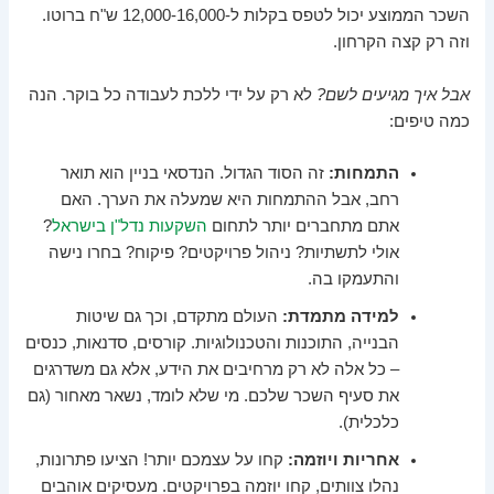
השכר הממוצע יכול לטפס בקלות ל-12,000-16,000 ש"ח ברוטו.
וזה רק קצה הקרחון.
אבל איך מגיעים לשם?
לא רק על ידי ללכת לעבודה כל בוקר. הנה
כמה טיפים:
התמחות:
זה הסוד הגדול. הנדסאי בניין הוא תואר
רחב, אבל ההתמחות היא שמעלה את הערך. האם
אתם מתחברים יותר לתחום
השקעות נדל"ן בישראל
?
אולי לתשתיות? ניהול פרויקטים? פיקוח? בחרו נישה
והתעמקו בה.
למידה מתמדת:
העולם מתקדם, וכך גם שיטות
הבנייה, התוכנות והטכנולוגיות. קורסים, סדנאות, כנסים
– כל אלה לא רק מרחיבים את הידע, אלא גם משדרגים
את סעיף השכר שלכם. מי שלא לומד, נשאר מאחור (גם
כלכלית).
אחריות ויוזמה:
קחו על עצמכם יותר! הציעו פתרונות,
נהלו צוותים, קחו יוזמה בפרויקטים. מעסיקים אוהבים