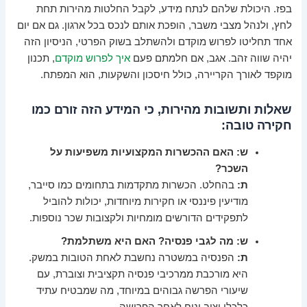
בפז. היכולת שלהם לנתח מידע, לקבל החלטות מהירות תחת
לחץ, ולנהל מצבי משבר, הופכת אותם לנכס בכל ארגון. גם אם יום
אחד תחליטו לפרוש מוקדם ולהשתלב בשוק הפרטי, הניסיון הזה
יהיה שווה זהב. אגב, אם חלמתם פעם
איך לפרוש מוקדם
, תכנון
מוקפד לאורך הקריירה, כולל חיסכון והשקעות, הוא המפתח.
שאלות ותשובות מהירות, כי המידע הזה זורם כמו
חקירה טובה:
ש: האם ההכשרות המקצועיות משפיעות על
השכר?
ת:
בהחלט. הכשרות מתקדמות בתחומים כמו סייבר,
מודיעין פיננסי או חקירות מיוחדות, יכולות להוביל
לתפקידים הדורשים מומחיות ולקצובות שכר נוספות.
ש: מה לגבי פנסיה? האם היא משתלמת?
ת:
הפנסיה במשטרה נחשבת לאחת הטובות במשק.
היא מורכבת ממרכיבי פנסיה תקציבית וצוברת, עם
שיעורי הפרשה גבוהים במיוחד, מה שמבטיח עתיד
כלכלי יציב ונוח לאחר הפרישה.