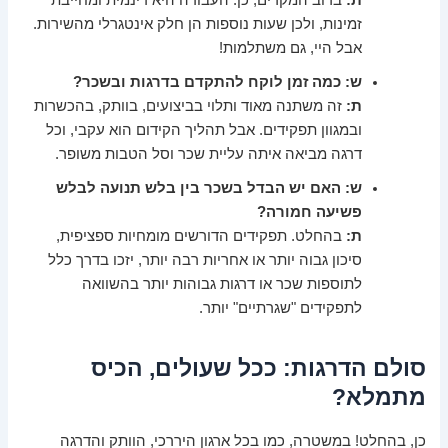
ת:
ברוב המקרים, כן. העבודה היא דינמית ומחייבת
זמינות, ולכן שעות נוספות הן חלק אינטגרלי מהשירות.
אבל היי, גם משתלמות!
ש: כמה זמן לוקח להתקדם בדרגות ובשכר?
ת:
זה משתנה מאוד ותלוי בביצועים, בוותק, בהכשרות
ובמגוון תפקידים. אבל תהליך הקידום הוא עקבי, וכל
דרגה מביאה איתה עליית שכר וסל הטבות משופר.
ש: האם יש הבדל בשכר בין בלש תנועה לבלש
פשיעה חמורה?
ת:
בהחלט. תפקידים הדורשים מומחיות ספציפית,
סיכון גבוה יותר או אחריות רבה יותר, יזכו בדרך כלל
לתוספות שכר או דרגות גבוהות יותר בהשוואה
לתפקידים "שגרתיים" יותר.
סולם הדרגות: ככל שעולים, הכיס
מתמלא?
כן, בהחלט! במשטרה, כמו בכל ארגון היררכי, הוותק והדרגה