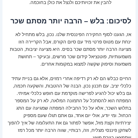
להבין את זכויותיכם ולנצל את כולן בחוכמה.
לסיכום: בלש – הרבה יותר מסתם שכר
אז, הגענו לסוף החקירה הפיננסית שלנו. נכון, בלש מתחיל לא
ינחת עם מטוס פרטי מיד עם סיום הקורס, אבל הקריירה הזו
מציעה הרבה יותר מסתם שכר בסיס. היא מציעה יציבות, הטבות
משמעותיות, פוטנציאל קידום שכר מרשים, ובעיקר – תחושת
משמעות וסיפוק שקשה למצוא במקומות אחרים.
החיים כבלש הם לא רק רדיפה אחרי רמזים, אלא גם בניית עתיד
כלכלי יציב. עם תכנון נכון, הבנה של ההטבות, והשקעה חכמה,
גם בלש יכול להגיע לפרישה מוקדמת עם חופש כלכלי אמיתי.
המפתח הוא להסתכל על התמונה המלאה, לא רק על המספר
בתלוש השכר, אלא על כל החבילה המפתה שמגיעה עם התג
הכחול. ומי יודע, אולי יום אחד, גם אתם תגלו שעם מספיק
יצירתיות וקצת מזל, אפשר לפתור גם את התעלומה של איך להפוך
לשחקן פיננסי מצליח, וזה, רבותיי, שווה הרבה יותר מכל רמז
שתמצאו בזירת פשע.