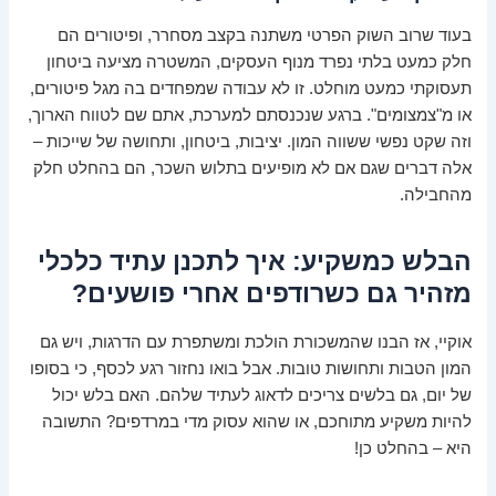
בעוד שרוב השוק הפרטי משתנה בקצב מסחרר, ופיטורים הם
חלק כמעט בלתי נפרד מנוף העסקים, המשטרה מציעה ביטחון
תעסוקתי כמעט מוחלט. זו לא עבודה שמפחדים בה מגל פיטורים,
או מ"צמצומים". ברגע שנכנסתם למערכת, אתם שם לטווח הארוך,
וזה שקט נפשי ששווה המון. יציבות, ביטחון, ותחושה של שייכות –
אלה דברים שגם אם לא מופיעים בתלוש השכר, הם בהחלט חלק
מהחבילה.
הבלש כמשקיע: איך לתכנן עתיד כלכלי
מזהיר גם כשרודפים אחרי פושעים?
אוקיי, אז הבנו שהמשכורת הולכת ומשתפרת עם הדרגות, ויש גם
המון הטבות ותחושות טובות. אבל בואו נחזור רגע לכסף, כי בסופו
של יום, גם בלשים צריכים לדאוג לעתיד שלהם. האם בלש יכול
להיות משקיע מתוחכם, או שהוא עסוק מדי במרדפים? התשובה
היא – בהחלט כן!