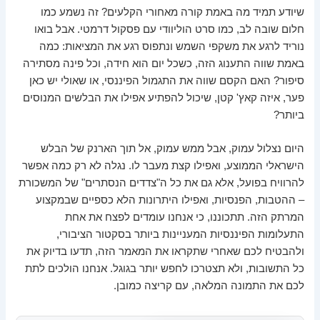
שיודע תמיד מה באמת קורה מאחורי הקלעים? זה נשמע כמו
חלום שובה לב, כמו סרט הוליוודי עם פסקול דרמטי. אבל בואו
נוריד לרגע את משקפי השמש ונתפוס רגע את המציאות: כמה
באמת שווה התענוג הזה, כשכל יום הוא חידה, וכל פינה מסתירה
סיפור? האם הקסם שווה את התגמול הפיננסי, או שאולי יש כאן
פער, איזה קאץ' קטן, שיכול להפתיע אפילו את הבלשים המנוסים
ביותר?
היום נצלול עמוק, אבל ממש עמוק, אל תוך הארנק של הבלש
הישראלי הממוצע, ואפילו קצת מעבר לו. נגלה לא רק כמה אפשר
להרוויח בפועל, אלא גם את כל ה"צדדים הנסתרים" של המשכורת
– ההטבות, הפנסיות, ואפילו היתרונות הלא כספיים שבמקצוע
המרתק הזה. תתכוננו, כי אנחנו עומדים לפצח את אחת
התעלומות הפיננסיות המעניינות ביותר בסקטור הציבורי,
ולהבטיח לכם שאחרי שתקראו את המאמר הזה, תדעו בדיוק את
כל התשובות, ולא תצטרכו לחפש יותר בגוגל. אנחנו הולכים לתת
לכם את התמונה המלאה, עם קריצה כמובן.