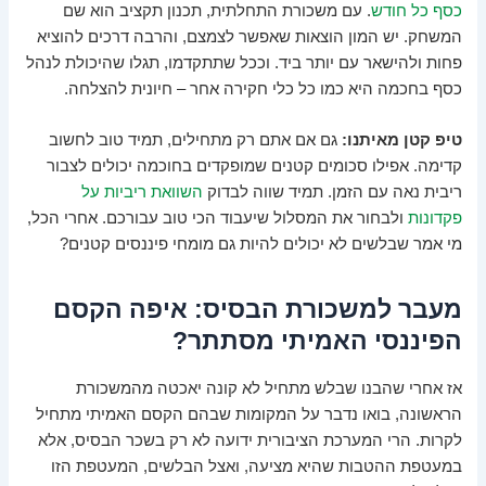
כסף כל חודש
. עם משכורת התחלתית, תכנון תקציב הוא שם
המשחק. יש המון הוצאות שאפשר לצמצם, והרבה דרכים להוציא
פחות ולהישאר עם יותר ביד. וככל שתתקדמו, תגלו שהיכולת לנהל
כסף בחכמה היא כמו כל כלי חקירה אחר – חיונית להצלחה.
טיפ קטן מאיתנו:
גם אם אתם רק מתחילים, תמיד טוב לחשוב
קדימה. אפילו סכומים קטנים שמופקדים בחוכמה יכולים לצבור
ריבית נאה עם הזמן. תמיד שווה לבדוק
השוואת ריביות על
פקדונות
ולבחור את המסלול שיעבוד הכי טוב עבורכם. אחרי הכל,
מי אמר שבלשים לא יכולים להיות גם מומחי פיננסים קטנים?
מעבר למשכורת הבסיס: איפה הקסם
הפיננסי האמיתי מסתתר?
אז אחרי שהבנו שבלש מתחיל לא קונה יאכטה מהמשכורת
הראשונה, בואו נדבר על המקומות שבהם הקסם האמיתי מתחיל
לקרות. הרי המערכת הציבורית ידועה לא רק בשכר הבסיס, אלא
במעטפת ההטבות שהיא מציעה, ואצל הבלשים, המעטפת הזו