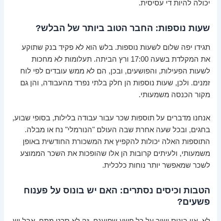
יכולה להיות די עסיסית.
שעות נוספות: החבר הטוב ביותר של הבלש?
תגידו יפה שלום לשעות נוספות. בלש הוא לא פקיד בנק שתוקע
את המקלדת בשעה 17:00 ורץ הביתה. תעלומות לא מחכות
לשעות הפעילות, והפושעים, ובכן, הם לא ממש עובדים לפי לוח
זמנים. ולכן, שעות נוספות הן חלק בלתי נפרד מהעבודה, והן גם
מקור הכנסה משמעותי.
אנחנו מדברים על תוספות שכר עבור עבודה בלילות, בסופי שבוע,
בחגים, ובכל שעה אחרת שבה העולם "הנורמלי" נח או מבלה.
התוספות האלה יכולות להקפיץ את המשכורת החודשית באופן
משמעותי, ולעיתים קרובות הן אלו שהופכות את השכר הממוצע
לשכר שמאפשר יותר נוחות כלכלית.
הטבות וכיסים נסתרים: האם יש בונוס על פענוח
פשעים?
לא, אין בונוס ישיר על כל פשע שפוענח, זה לא סרט מתח. אבל יש