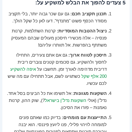
5 צעדים להפוך את הבלש למשקיע על:
תכנון תקציב חכם:
גם עם שכר גבוה יותר, בלי תקציב
מסודר הכסף פשוט "מתנדף". דעו לאן כל שקל הולך.
ניצול ההטבות המוסדיות:
קרנות השתלמות, קרנות
פנסיה – אלה מכשירי חיסכון מעולים שבהם המעסיק
משתתף בהפרשות. אל תוותרו עליהם!
חיסכון לטווח ארוך:
גם אם אתם צעירים, התחילו
לחסוך ולהשקיע. גם סכומים קטנים צוברים ריבית
דריבית מדהימה לאורך זמן. תחשבו על
איפה להשקיע
200 אלף שקל
כשתגיעו לשם, אבל תתחילו עם מה שיש
לכם עכשיו.
השקעות מגוונות:
אל תשימו את כל הביצים בסל אחד.
נדל"ן (אולי
השקעות נדל"ן בישראל
?), שוק ההון, קרנות
נאמנות – פזרו את הסיכון.
התייעצות עם מומחים:
בדיוק כמו שאתם פונים
למומחה לזיהוי פלילי, פנו ליועץ פיננסי. הוא יבנה
עבורכם תוכנית שתתאים למטרות הפיננסיות שלכם.