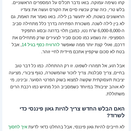
קחו נשימה עמוקה. בואו נדבר תכל'ס על המספרים הראשוניים.
בלש טרי, כזה שרק עכשיו סיים את הקורס ועשה את צעדיו
הראשונים בשטח, לא יתעשר בן לילה. בואו נאמר את האמת, גם
לא בין לילה לשנה. משכורת הפתיחה בדרך כלל מתחילה סביב
ה-6,000-8,000 ש"ח נטו, כמובן תלוי בדרגה ובסוג התפקיד
הספציפי. זה נשמע כמו סכום סביר לצעירים שרק מתחילים את
דרכם, ואולי קצת יותר ממה שאפשר
להרוויח כסף בגיל 14
, אבל
בטח לא סכום שיקפיץ אתכם מיידית לחיי זוהר.
אבל רגע, אל תמהרו לשפוט. זו רק ההתחלה. כמו כל דבר טוב
בחיים, צריך סבלנות. צריך לזכור שהמשטרה, כגוף ציבורי, מציעה
יציבות תעסוקתית שקשה למצוא בשוק הפרטי הסוער. ובינינו, מי
לא אוהב יציבות? במיוחד כשמסביב הכל מרגיש כמו רכבת הרים
משתוללת.
האם הבלש החדש צריך להיות גאון פיננסי כדי
לשרוד?
לא חייבים להיות גאון פיננסי, אבל בהחלט כדאי לדעת
איך לחסוך