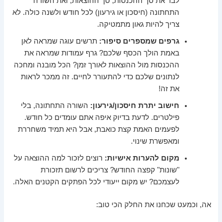
לבד את סך ההכנסות, סך ההוצאות, ואת השורה
התחתונה (חיסכון או גירעון) לכל חודש ולשנה כולה. לא
צריך להיות גאון מתמטיקה.
גרפים שמספרים סיפור:
תרשים עוגה שמראה לאן
באמת הולך הכסף שלכם? גרף עמודות שמראה את
ההכנסות מול ההוצאות לאורך זמן? הכל מובנה ומחכה
לנתונים שלכם כדי להתעורר לחיים. זה ממכר לראות
את זה!
חישוב יתרת חיסכון/גירעון:
השורה התחתונה, בלי
פילטרים. לדעת בדיוק איפה אתם עומדים כל חודש.
לפעמים האמת קצת כואבת, אבל היא תמיד משחררת
ומאפשרת שינוי.
מקום להערות אישיות:
רוצים לזכור למה ההוצאה על
"שונות" קפצה החודש? צריכים לרשום תזכורת
לעצמכם? יש מקום ייעודי לכל הפתקים הקטנים האלה.
אה, וכמעט שכחנו את החלק הכי טוב: