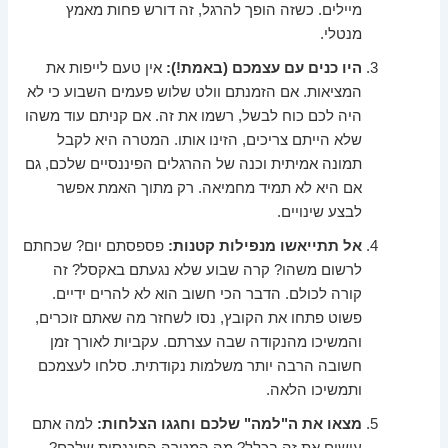
מיילים. כשזה הופך להרגל, זה דורש פחות מאמץ
מנטלי.
היו כנים עם עצמכם (באמת!):
אין טעם לייפות את
המציאות. אם הזמנתם וולט שלוש פעמים השבוע כי לא
היה לכם כוח לבשל, רשמו את זה. אם קניתם עוד משהו
שלא הייתם צריכים, הזינו אותו. המטרה היא לקבל
תמונה אמיתית וכנה של ההרגלים הפיננסיים שלכם, גם
אם היא לא תמיד מחמיאה. רק מתוך האמת אפשר
לבצע שינויים.
אל תתייאשו מנפילות קטנות:
פספסתם יום? שכחתם
לרשום משהו? קרה שבוע שלא נגעתם באקסל? זה
קורה לכולם. הדבר הכי חשוב הוא לא להרים ידיים.
פשוט פתחו את הקובץ, נסו לשחזר מה שאתם זוכרים,
והמשיכו מהנקודה שבה עצרתם. עקביות לאורך זמן
חשובה הרבה יותר משלמות נקודתית. סלחו לעצמכם
ותמשיכו הלאה.
מצאו את ה"למה" שלכם וחגגו הצלחות:
למה אתם