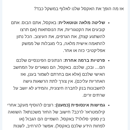
אז מה הופך את האקסל שלנו לאלוף במשקל כבד?
שליטה מלאה וטוטאלית:
באקסל, אתם הבוס. אתם
קובעים את הקטגוריות, את הנוסחאות (אם תרצו
להשתגע קצת), את הגרפים, את העיצוב. הכל נתון
להתאמה אישית מלאה, בלי מגבלות של ממשק
אפליקטיבי כזה או אחר.
פרטיות ברמה אחרת:
הנתונים הפיננסיים שלכם
הם… ובכן, שלכם. באקסל, הם נשארים על המחשב
האישי שלכם (אלא אם בחרתם לשמור בענן, ואז
האחריות עליכם). אין צורך לתת הרשאות גישה
לחשבונות בנק לחברה חיצונית, והמידע לא יושב על
שרתים זרים.
גמישות אינסופית (כמעט):
רוצים להוסיף מעקב אחרי
קילומטראז' לרכב? חישוב של החזר משכנתא? השוואה
בין ספקי סלולר? באקסל, השמיים הם הגבול (או
לפחות הידע שלכם באקסל). אפשר להרחיב, לשנות