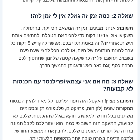
לעשות זה להזין את ההכנסות וההוצאות שלכם. קלי קלות!
שאלה 2: כמה זמן זה גוזל? אין לי זמן לזה!
תשובה:
אנחנו מבינים, זמן זה המשאב הכי יקר. בהתחלה,
תשקיעו אולי 10-15 דקות כדי להכיר את הטבלה ולהתאים אותה
אישית. אחרי זה? זה באמת תלוי בכם. אפשר להקדיש 5 דקות כל
ערב להזנת הנתונים של היום, או לרכז הכל לחצי שעה פעם
בשבוע. תחשבו על זה כהשקעה קטנה של זמן שתחסוך לכם
הרבה כסף (וגם כאב ראש ודאגות) בהמשך הדרך.
שאלה 3: מה אם אני עצמאי/פרילנסר עם הכנסות
לא קבועות?
תשובה:
מצוין! האקסל הזה תפור עליכם. קל מאוד להזין הכנסות
ממקורות שונים (לקוחות, פרויקטים, פלטפורמות) ובסכומים
משתנים בכל חודש. למעשה, דווקא בגלל שההכנסות שלכם לא
קבועות, המעקב הזה חשוב פי כמה. הוא יעזור לכם לקבל תמונה
ברורה של תזרים המזומנים שלכם, להבין את הממוצע החודשי,
ולתכנן קדימה בצורה טובה יותר בתקופות חלשות יותר.