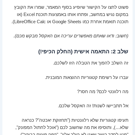
פשוט לחצו על הקישור שיופיע בסוף המאמר, שמרו את הקובץ
במקום נגיש במחשב, ופתחו אותו באמצעות תוכנת Excel (או
תוכנה תואמת אחרת כמו Google Sheets או LibreOffice Calc).
(חשוב: ודאו שאתם מאפשרים עריכה אם האקסל מבקש מכם).
שלב 2: התאמה אישית (החלק הכיפי!)
זה השלב להפוך את הטבלה הזו ל
שלכם
.
עברו על רשימת קטגוריות ההוצאות המובנית.
מה רלוונטי לכם? מה חסר?
אל תתביישו לשנות! זה האקסל שלכם.
תעיפו קטגוריות שלא רלוונטיות ("תחזוקת יאכטה"? כנראה
שלא…), ותוסיפו את מה שחשוב לכם ("אוכל לחתול המפונק",
"מנוי לחדר כושר שאני לא הולך אליו", "קפה מוגזם בבוקר").