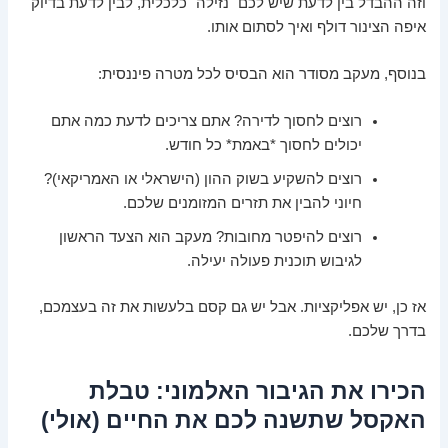
וזה ההבדל בין לדעת שיש לכם "נזילה" כלכלית, לבין לדעת בדיוק
איפה הצינור דולף ואיך לסתום אותו.
בנוסף, מעקב מסודר הוא הבסיס לכל מטרה פיננסית:
רוצים לחסוך לדירה? אתם צריכים לדעת כמה אתם
יכולים לחסוך *באמת* כל חודש.
רוצים להשקיע בשוק ההון (הישראלי או האמריקאי)?
חיוני להבין את תזרים המזומנים שלכם.
רוצים להיפטר מחובות? מעקב הוא הצעד הראשון
לגיבוש תוכנית פעולה יעילה.
אז כן, יש אפליקציות. אבל יש גם קסם בלעשות את זה בעצמכם,
בדרך שלכם.
הכירו את הגיבור האלמוני: טבלת
האקסל שתשנה לכם את החיים (אולי)