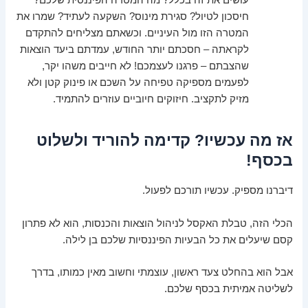
עושים את זה בכלל? מה המטרה הפיננסית שלכם?
חיסכון לטיול? סגירת מינוס? השקעה לעתיד? שמרו את
המטרה הזו מול העיניים. וכשאתם מצליחים להתקדם
לקראתה – חסכתם יותר החודש, עמדתם ביעד הוצאות
שהצבתם – פרגנו לעצמכם! לא חייבים משהו יקר,
לפעמים מספיקה טפיחה על השכם או פינוק קטן ולא
מזיק לתקציב. חיזוקים חיוביים עוזרים להתמיד.
אז מה עכשיו? קדימה להוריד ולשלוט
בכסף!
דיברנו מספיק. עכשיו תורכם לפעול.
הכלי הזה, טבלת האקסל לניהול הוצאות והכנסות, הוא לא פתרון
קסם שיעלים את כל הבעיות הפיננסיות שלכם בן לילה.
אבל הוא בהחלט צעד ראשון, עוצמתי וחשוב מאין כמותו, בדרך
לשליטה אמיתית בכסף שלכם.