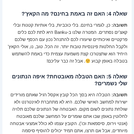
שאלה 4: האם זה באמת בחינם? מה הקאץ'?
תשובה:
כן, לגמרי בחינם. בלי כוכביות, בלי אותיות קטנות ובלי
קאצ'ים נסתרים. המטרה שלנו ב-Banku היא לתת לכם כלים
פרקטיים ואיכותיים שיעזרו לכם להתנהל נכון עם הכסף שלכם
ולקבל החלטות פיננסיות טובות יותר. זה הכל. טוב, נו, אולי הקאץ'
היחיד הוא שתצטרכו קצת משמעת עצמית כדי באמת להשתמש
בטבלה באופן קבוע
. אבל זה כבר עליכם!
שאלה 5: האם הטבלה מאובטחת? איפה הנתונים
שלי נשמרים?
תשובה:
הטבלה היא בסך הכל קובץ אקסל רגיל שאתם מורידים
ישירות למחשב האישי שלכם. היא לא מתחברת לאינטרנט ולא
שולחת נתונים לשום מקום. האבטחה של הנתונים שלכם תלויה
לחלוטין באופן שבו אתם שומרים על המחשב שלכם מאובטח
(אנטי וירוס, סיסמאות וכו'). הקובץ עצמו לא כולל אמצעי אבטחה
מיוחדים, אבל אם תרצו, אתם תמיד יכולים להוסיף סיסמה