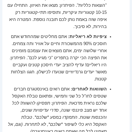
"הוצאות כלליות".
הפיתרון:
מצאו את האיזון. התחילו עם
10-15 קטגוריות עיקריות, ותוסיפו תתי-קטגוריות רק
איפה שזה באמת נותן לכם תובנה נוספת. המטרה היא
בהירות, לא סיבוך.
ציפיות לא ריאליות:
אתם מחליטים שמהחודש אתם
חוסכים 90% מהמשכורת וחיים על אוויר ותה צמחים.
אחרי שלושה ימים, אתם מוצאים את עצמכם מזמינים
את הפיצה הכי יקרה בתפריט "כי מגיע לכם".
הפיתרון:
היו ריאליים! עדיף להציב יעדי חיסכון קטנים ועקביים
מאשר יעדים גרנדיוזיים שנועדו לכישלון. חגגו הצלחות
קטנות.
השוואות לאחרים:
אתם רואים באינסטגרם חברים
שטסים לחו"ל כל שני וחמישי, ופתאום טבלת האקסל
שלכם נראית מדכאת.
הפיתרון: תפסיקו להשוות! לכל
אחד יש מצב פיננסי שונה, סדרי עדיפויות שונים,
והכנסות שונות. התמקדו במסע *שלכם*. טבלת
האקסל היא כלי לשיפור *שלכם*, לא לתחרות. (וגם, אל
תאמינו לכל מה שאתם רואים באינסטגרם).