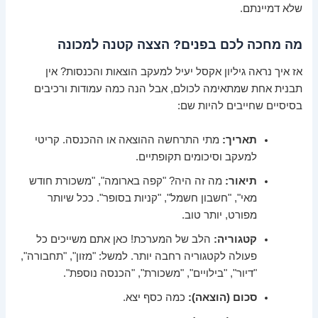
שלא דמיינתם.
מה מחכה לכם בפנים? הצצה קטנה למכונה
אז איך נראה גיליון אקסל יעיל למעקב הוצאות והכנסות? אין
תבנית אחת שמתאימה לכולם, אבל הנה כמה עמודות ורכיבים
בסיסיים שחייבים להיות שם:
תאריך:
מתי התרחשה ההוצאה או ההכנסה. קריטי
למעקב וסיכומים תקופתיים.
תיאור:
מה זה היה? "קפה בארומה", "משכורת חודש
מאי", "חשבון חשמל", "קניות בסופר". ככל שיותר
מפורט, יותר טוב.
קטגוריה:
הלב של המערכת! כאן אתם משייכים כל
פעולה לקטגוריה רחבה יותר. למשל: "מזון", "תחבורה",
"דיור", "בילויים", "משכורת", "הכנסה נוספת".
סכום (הוצאה):
כמה כסף יצא.