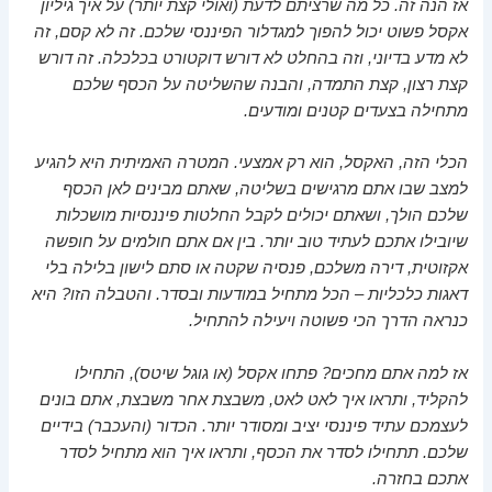
אז הנה זה. כל מה שרציתם לדעת (ואולי קצת יותר) על איך גיליון
אקסל פשוט יכול להפוך למגדלור הפיננסי שלכם. זה לא קסם, זה
לא מדע בדיוני, וזה בהחלט לא דורש דוקטורט בכלכלה. זה דורש
קצת רצון, קצת התמדה, והבנה שהשליטה על הכסף שלכם
מתחילה בצעדים קטנים ומודעים.
הכלי הזה, האקסל, הוא רק אמצעי. המטרה האמיתית היא להגיע
למצב שבו אתם מרגישים בשליטה, שאתם מבינים לאן הכסף
שלכם הולך, ושאתם יכולים לקבל החלטות פיננסיות מושכלות
שיובילו אתכם לעתיד טוב יותר. בין אם אתם חולמים על חופשה
אקזוטית, דירה משלכם, פנסיה שקטה או סתם לישון בלילה בלי
דאגות כלכליות – הכל מתחיל במודעות ובסדר. והטבלה הזו? היא
כנראה הדרך הכי פשוטה ויעילה להתחיל.
אז למה אתם מחכים? פתחו אקסל (או גוגל שיטס), התחילו
להקליד, ותראו איך לאט לאט, משבצת אחר משבצת, אתם בונים
לעצמכם עתיד פיננסי יציב ומסודר יותר. הכדור (והעכבר) בידיים
שלכם. תתחילו לסדר את הכסף, ותראו איך הוא מתחיל לסדר
אתכם בחזרה.