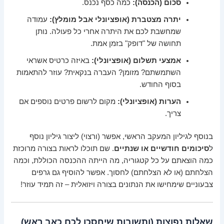
סכום (הכנסה):
כמה כסף נכנס.
יתרה מצטברת (אופציונלי אבל מומלץ):
עמודה
שמחשבת לכם את היתרה אחרי כל פעולה. נותן
תחושה של "דופק" בזמן אמת.
אמצעי תשלום (אופציונלי):
באיזה כרטיס אשראי
השתמשתם? מזומן? העברה בנקאית? עוזר להתאמות
בסוף החודש.
הערות (אופציונלי):
מקום לרשום פרטים נוספים אם
צריך.
בנוסף לגיליון המעקב הראשי, אפשר (ורצוי) ליצור גיליון נוסף
ל
סיכומים חודשיים או שנתיים
. שם תוכלו לראות בצורה מרוכזת
כמה הוצאתם על כל קטגוריה, מה הייתה ההכנסה הכוללת, וכמה
הצלחתם (או לא הצלחתם) לחסוך. אפשר להוסיף גם גרפים
צבעוניים שימחישו את הנתונים בצורה ויזואלית – זה תמיד עוזר!
שאלות נפוצות (ותשובות שיחסכו לכם כאב ראש)