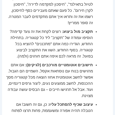
לטיול בתאילנד", "חיסכון למקדמה לדירה", "חיסכון
לקרן חירום". כל פעם שאתם מעבירים כסף לחיסכון,
רשמו את זה ותראו איך אתם מתקדמים לעבר המטרה.
זה סופר ממריץ!
תקציב מול ביצוע:
רוצים לקחת את זה צעד קדימה?
הוסיפו עמודה של "תקציב" ליד כל קטגוריה. בתחילת
החודש, הגדירו כמה אתם *מתכננים* להוציא בכל
קטגוריה. בסוף החודש, השוו את התקציב לביצוע
בפועל. זה מראה לכם איפה אתם חורגים (ולמה).
חישובים אוטומטיים מורכבים (לגיקים):
אם אתם
מרגישים בנוח עם נוסחאות אקסל, השמיים הם הגבול.
אפשר לחשב אוטומטית אחוז הוצאה מכל קטגוריה מסך
ההכנסות, לחשב ממוצעים נעים, ליצור גרפים דינמיים,
ועוד. אבל אל תרגישו חייבים – גם הבסיס עושה עבודה
מצוינת.
עיצוב שכיף להסתכל עליו:
כן, גם זה חשוב! אם
הטבלה תהיה אפורה ומשעממת, פחות תרצו לפתוח