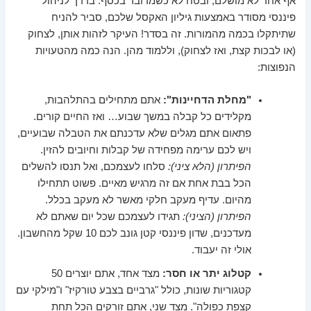
אף אחד לא מושלם, ובטח לא כשמדובר בכסף. בדרך לניהול
פיננסי מסודר באמצעות גיליון האקסל שלכם, סביר להניח
שתיתקלו בכמה מהמורות. זה בסדר! העיקר לזהות אותן, לצחוק
(או לבכות קצת, ואז לצחוק), וללמוד מהן. הנה כמה מהטעויות
הנפוצות:
"מחלת הדחיינות":
אתם מתחילים בהתלהבות,
מקלידים כל קבלה במשך שבוע… ואז החיים קורים.
פתאום אתם מגלים שלא עדכנתם את הטבלה שבועיים,
ויש לכם ערימה מפחידה של קבלות וחיובים להזין.
הפיתרון (הלא ציני):
סלחו לעצמכם, ואל תנסו להשלים
הכל בבת אחת אם זה מרגיש מאיים. פשוט תתחילו
מהיום. עדיף מעקב חלקי מאשר לא מעקב בכלל.
הפיתרון (הציני):
תגידו לעצמכם שכל יום שאתם לא
מעדכנים, שדון פיננסי קטן גונב לכם 10 שקל מהחשבון.
אולי זה יעבוד.
קטלוג יתר או חסר:
מצד אחד, אתם יוצרים 50
קטגוריות שונות, כולל "גרביים בצבע טורקיז" ו"מילקי עם
קצפת כפולה". מצד שני, אתם זורקים הכל תחת