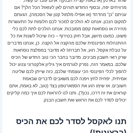
שחור בארנק (או באפליקציית הבנק)? אתם עובדים קשה,
מרוויחים יפה, ובסוף החודש תוהים לאן לעזאזל הכל הלך? אם
עניתם "כן" מהדהד (או אפילו מלמול קטן של הסכמה), הגעתם
למקום הנכון. אנחנו לא הולכים למכור לכם חלומות על התעשרות
מהירה או נוסחאות קסם מסובכות. אנחנו הולכים לתת לכם כלי
פשוט, כמעט מיושן, אבל חזק בטירוף – כזה שיכול לשנות את כל
ההתנהלות הפיננסית שלכם מהקצה אל הקצה. כן, אנחנו מדברים
על טבלת אקסל. רגע, אל תברחו! לא מדובר במפלצת נוסחאות
שרק רואי חשבון מבינים. מדובר בחבר הכי טוב החדש של הכיס
שלכם. במאמר הזה, נפרק לגורמים איך גיליון אלקטרוני צנוע יכול
להפוך לכלי הפיננסי הכי עוצמתי שלכם, כזה שייתן לכם שליטה
אמיתית, יפחית לחץ ויפנה לכם משאבים לדברים שבאמת
חשובים. אז שימו רגע את הסמארטפון בצד (טוב, לא באמת, אתם
קוראים את זה דרכו, נכון?), ותנו לנו להראות לכם איך כמה קליקים
יכולים לסדר לכם את הראש ואת חשבון הבנק.
תנו לאקסל לסדר לכם את הכיס
(ברצינות!)