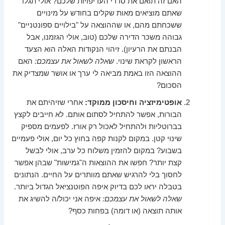
האם זה תואם את סדרי העדיפויות שלכם? אולי תגלו
שאתם מוציאים מאות שקלים בחודש על מינויים
ששכחתם מהם, או שההוצאה על "בילויים ספונטניים"
גבוהה משכר הדירה שלכם (טוב, אולי הגזמנו, אבל
הבנתם את הרעיון). זיהוי הנקודות האלה הוא הצעד
הראשון לקראת שינוי.
שאלה לשאול את עצמכם:
האם
ההוצאה הזו באמת מביאה לי ערך או אושר שמצדיק את
הסכום?
אופטימיזציה וחיסכון ממוקד:
אחרי שזיהיתם את
הבורות, אפשר להתחיל לסתום אותם. לא חייבים לקצץ
בברוטליות ולהתחיל לאכול רק אורז. לפעמים מספיק
שינוי קטן. במקום לקנות קפה בחוץ כל יום, אולי פעמיים
בשבוע? במקום להזמין משלוח כל ערב, אולי לבשל
קצת יותר? חפשו את ההוצאות ה"גמישות" שבהן אפשר
לחסוך בלי להרגיש שאתם מוותרים על החיים. הנתונים
בטבלה יראו לכם בדיוק איפה הפוטנציאל הגדול ביותר.
שאלה לשאול את עצמכם:
איפה אני יכול/ה להשיג את
אותה תוצאה (או דומה) בפחות כסף?