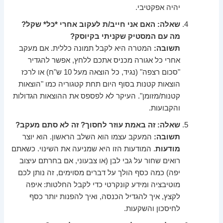
יהיה אפקטיבי.
שאלה: האם אני חייב/ת לעקוב אחרי *כל* שקל?
מה עם המסטיק שקניתי בקיוסק?
תשובה:
המטרה היא לקבל תמונה כללית. אם מעקב
אחרי כל אגורה מכניס אתכם ללחץ, אפשר להגדיר
"סכום רצפה" (נגיד, כל הוצאה מעל 10 ש"ח) או לרכז
הוצאות קטנות בסוף היום תחת קטגוריה כמו "הוצאות
קטנות/מזומן". העיקר לא לפספס את ההוצאות הגדולות
והקבועות.
שאלה: זה באמת עוזר לחסוך? זה לא סתם מעקב?
תשובה:
המעקב עצמו הוא השלב הראשון. הוא יוצר
מודעות
. המודעות הזו היא שמניעה את השינוי. כשאתם
רואים שחור על גבי לבן (או צבעוני, אם בחרתם עיצוב
יפה) כמה כסף הולך על דברים מסוימים, זה נותן לכם
מוטיבציה ומידע קונקרטי כדי לקבל החלטות: איפה
לקצץ, איך להגדיל הכנסה, ואיך להפנות יותר כסף
לחיסכון והשקעות.