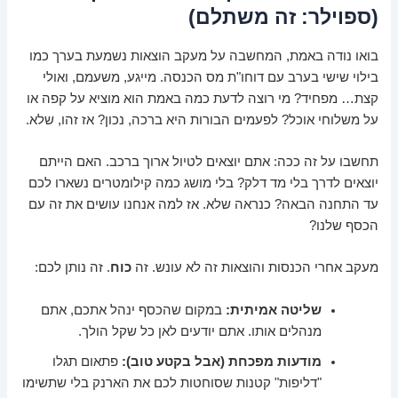
(ספוילר: זה משתלם)
בואו נודה באמת, המחשבה על מעקב הוצאות נשמעת בערך כמו
בילוי שישי בערב עם דוחו"ת מס הכנסה. מייגע, משעמם, ואולי
קצת… מפחיד? מי רוצה לדעת כמה באמת הוא מוציא על קפה או
על משלוחי אוכל? לפעמים הבורות היא ברכה, נכון? אז זהו, שלא.
תחשבו על זה ככה: אתם יוצאים לטיול ארוך ברכב. האם הייתם
יוצאים לדרך בלי מד דלק? בלי מושג כמה קילומטרים נשארו לכם
עד התחנה הבאה? כנראה שלא. אז למה אנחנו עושים את זה עם
הכסף שלנו?
מעקב אחרי הכנסות והוצאות זה לא עונש. זה
כוח
. זה נותן לכם:
שליטה אמיתית:
במקום שהכסף ינהל אתכם, אתם
מנהלים אותו. אתם יודעים לאן כל שקל הולך.
מודעות מפכחת (אבל בקטע טוב):
פתאום תגלו
"דליפות" קטנות שסוחטות לכם את הארנק בלי שתשימו