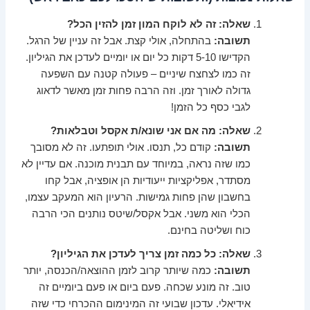
שאלה: זה לא לוקח המון זמן להזין הכל?
תשובה:
בהתחלה, אולי קצת. אבל זה עניין של הרגל.
הקדישו 5-10 דקות כל יום או יומיים לעדכן את הגיליון.
זה כמו לצחצח שיניים – פעולה קטנה עם השפעה
גדולה לאורך זמן. וזה הרבה פחות זמן מאשר לדאוג
לגבי כסף כל הזמן!
שאלה: מה אם אני שונא/ת אקסל וטבלאות?
תשובה:
קודם כל, תנסו. אולי תופתעו. זה לא מסובך
כמו שזה נראה, במיוחד עם תבנית מוכנה. אם עדיין לא
מסתדר, אפליקציות ייעודיות הן אופציה, אבל קחו
בחשבון שהן פחות גמישות. הרעיון הוא המעקב עצמו,
הכלי הוא משני. אבל אקסל/שיטס נותנים הכי הרבה
כוח ושליטה בחינם.
שאלה: כל כמה זמן צריך לעדכן את הגיליון?
תשובה:
כמה שיותר קרוב לזמן ההוצאה/הכנסה, יותר
טוב. זה מונע שכחה. פעם ביום או פעם ביומיים זה
אידיאלי. עדכון שבועי זה המינימום ההכרחי כדי שזה