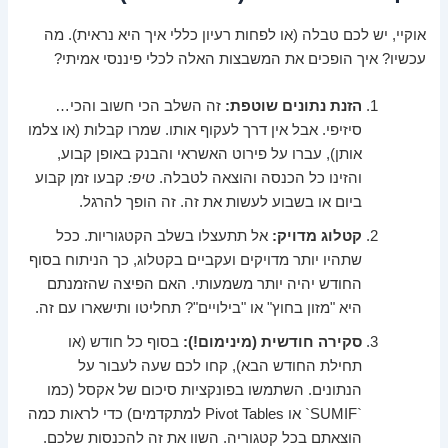
אוקיי, יש לכם טבלה (או לפחות רעיון כללי איך היא נראית). מה
עכשיו? איך הופכים את המשבצות האלה לכלי פיננסי אמיתי?
הזנת נתונים שוטפת:
זה השלב הכי חשוב והכי…
סיזיפי. אבל אין דרך לעקוף אותו. שמרו קבלות (או צלמו
אותן), עברו על פירוט האשראי והבנק באופן קבוע,
והזינו כל הכנסה והוצאה לטבלה.
טיפ:
קבעו זמן קבוע
ביום או בשבוע לעשות את זה. זה הופך להרגל.
קטלוג מדויק:
אל תתעצלו בשלב הקטגוריות. ככל
שתהיו יותר מדויקים ועקביים בקטלוג, כך הניתוח בסוף
החודש יהיה יותר משמעותי. האם הפיצה שהזמנתם
היא "מזון בחוץ" או "בילויים"? תחליטו ותישארו עם זה.
סקירה חודשית (מינימום!):
בסוף כל חודש (או
תחילת החודש הבא), קחו לכם שעה לעבור על
הנתונים. השתמשו בפונקציות סיכום של אקסל (כמו
`SUMIF` או Pivot Tables למתקדמים) כדי לראות כמה
הוצאתם בכל קטגוריה. השוו את זה להכנסות שלכם.