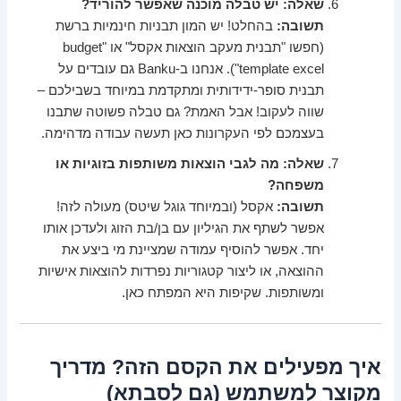
שאלה: יש טבלה מוכנה שאפשר להוריד?
תשובה:
בהחלט! יש המון תבניות חינמיות ברשת
(חפשו "תבנית מעקב הוצאות אקסל" או "budget
template excel"). אנחנו ב-Banku גם עובדים על
תבנית סופר-ידידותית ומתקדמת במיוחד בשבילכם –
שווה לעקוב! אבל האמת? גם טבלה פשוטה שתבנו
בעצמכם לפי העקרונות כאן תעשה עבודה מדהימה.
שאלה: מה לגבי הוצאות משותפות בזוגיות או
משפחה?
תשובה:
אקסל (ובמיוחד גוגל שיטס) מעולה לזה!
אפשר לשתף את הגיליון עם בן/בת הזוג ולעדכן אותו
יחד. אפשר להוסיף עמודה שמציינת מי ביצע את
ההוצאה, או ליצור קטגוריות נפרדות להוצאות אישיות
ומשותפות. שקיפות היא המפתח כאן.
איך מפעילים את הקסם הזה? מדריך
מקוצר למשתמש (גם לסבתא)