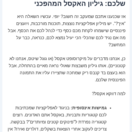
שלכם: גיליון האקסל המהפכני
אז שכנענו אתכם שמעקב זה חשוב? יופי. עכשיו השאלה היא
"איך?". יש מיליון אפליקציות נוצצות, תוכנות מורכבות, ויועצים
פיננסיים שישמחו לקחת מכם כסף כדי לנהל לכם את הכסף. אבל
מה אם נגיד לכם שהכלי הכי יעיל נמצא לכם, כנראה, כבר על
המחשב?
כן, אנחנו מדברים על מיקרוסופט אקסל (או גוגל שיטס, אנחנו לא
קטנוניים). אותו גיליון משבצות שאולי נראה מאיים בהתחלה, אבל
הוא בעצם בד קנבס ריק שמחכה שתציירו עליו את התמונה
הפיננסית שלכם.
למה דווקא אקסל?
גמישות אינסופית:
בניגוד לאפליקציות שמכתיבות
לכם קטגוריות ותבניות, באקסל אתם האדונים. רוצים
קטגוריה נפרדת ל"פינוקים קטנים ומיותרים"? בבקשה.
צריכים לעקוב אחרי הוצאות בשקלים, דולרים ואירו? אין