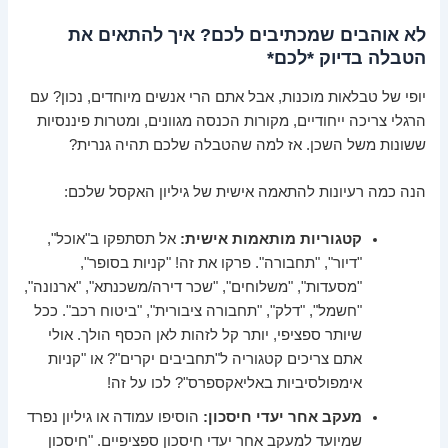
לא אוהבים שמכתיבים לכם? איך להתאים את
הטבלה בדיוק *לכם*
יופי של טבלאות מוכנות, אבל אתם הרי אנשים מיוחדים, נכון? עם
הרגלי צריכה ייחודיים, מקורות הכנסה מגוונים, ומטרות פיננסיות
ששונות משל השכן. אז למה שהטבלה שלכם תהיה גנרית?
הנה כמה רעיונות להתאמה אישית של גיליון האקסל שלכם:
קטגוריות מותאמות אישית:
אל תסתפקו ב"אוכל",
"דיור", "תחבורה". פרקו את זה! "קניות בסופר",
"מסעדות", "משלוחים", "שכר דירה/משכנתא", "ארנונה",
"חשמל", "דלק", "תחבורה ציבורית", "ביטוח רכב". ככל
שיותר ספציפי, יותר קל לזהות לאן הכסף הולך. אולי
אתם צריכים קטגוריה ל"תחביבים יקרים"? או "קניות
אימפולסיביות באליאקספרס"? לכו על זה!
מעקב אחר יעדי חיסכון:
הוסיפו עמודה או גיליון נפרד
שמיועד למעקב אחר יעדי חיסכון ספציפיים. "חיסכון