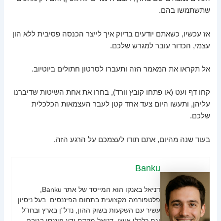
שתשתמשו בהם.
אז עכשיו, כשאתם יודעים בדיוק איך לייצר הכנסה פסיבית ללא הון
עצמי, הכדור עובר למגרש שלכם.
אל תקראו את המאמר הזה ותעברו לסרטון חתולים ביוטיוב.
קחו דף ועט (או פתחו קובץ וורד), בחרו את אחת השיטות שדיברנו
עליהן, ותעשו היום צעד אחד קטן לעבר העצמאות הכלכלית
שלכם.
בעוד שנה מהיום, אתם תודו לעצמכם על הרגע הזה.
Banku
דניאל באנקו הוא המייסד של אתר Banku,
פלטפורמה מקצועית בתחום הפיננסים. בעל ניסיון
עשיר עם השקעות בשוק ההון, נדל"ן בארץ ובחו"ל
וגם כלכלי אישי. דניאל מקדם ידע פיננסי בגובה