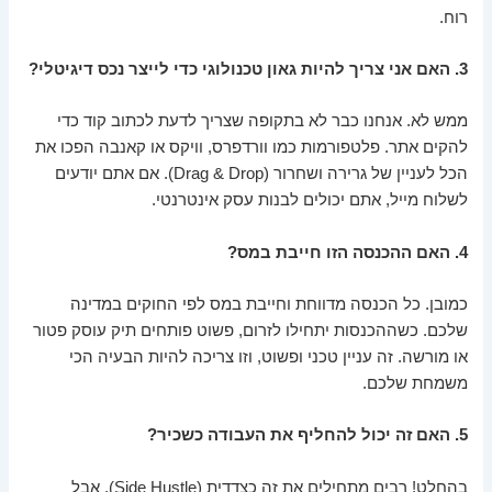
רוח.
3. האם אני צריך להיות גאון טכנולוגי כדי לייצר נכס דיגיטלי?
ממש לא. אנחנו כבר לא בתקופה שצריך לדעת לכתוב קוד כדי
להקים אתר. פלטפורמות כמו וורדפרס, וויקס או קאנבה הפכו את
הכל לעניין של גרירה ושחרור (Drag & Drop). אם אתם יודעים
לשלוח מייל, אתם יכולים לבנות עסק אינטרנטי.
4. האם ההכנסה הזו חייבת במס?
כמובן. כל הכנסה מדווחת וחייבת במס לפי החוקים במדינה
שלכם. כשההכנסות יתחילו לזרום, פשוט פותחים תיק עוסק פטור
או מורשה. זה עניין טכני ופשוט, וזו צריכה להיות הבעיה הכי
משמחת שלכם.
5. האם זה יכול להחליף את העבודה כשכיר?
בהחלט! רבים מתחילים את זה כצדדית (Side Hustle), אבל