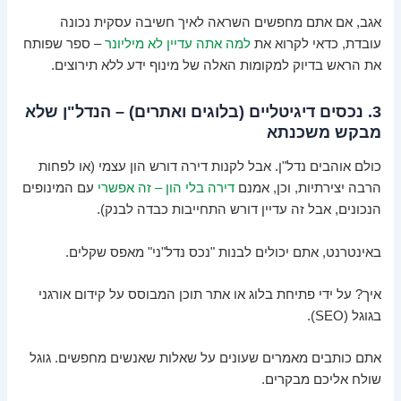
אגב, אם אתם מחפשים השראה לאיך חשיבה עסקית נכונה
עובדת, כדאי לקרוא את
למה אתה עדיין לא מיליונר
– ספר שפותח
את הראש בדיוק למקומות האלה של מינוף ידע ללא תירוצים.
3. נכסים דיגיטליים (בלוגים ואתרים) – הנדל"ן שלא
מבקש משכנתא
כולם אוהבים נדל"ן. אבל לקנות דירה דורש הון עצמי (או לפחות
הרבה יצירתיות, וכן, אמנם
דירה בלי הון – זה אפשרי
עם המינופים
הנכונים, אבל זה עדיין דורש התחייבות כבדה לבנק).
באינטרנט, אתם יכולים לבנות "נכס נדל"ני" מאפס שקלים.
איך? על ידי פתיחת בלוג או אתר תוכן המבוסס על קידום אורגני
בגוגל (SEO).
אתם כותבים מאמרים שעונים על שאלות שאנשים מחפשים. גוגל
שולח אליכם מבקרים.