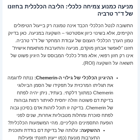
מניעה כמנוע צמיחה כלכלי: הליבה הכלכלית בחזונו
של ד"ר טרביה
התשובה לנטל הכלכלי הכבד אינה טמונה רק בייעול הטיפולים
הקיימים, אלא בשינוי כיוון אסטרטגי – השקעה במניעה. כאן בדיוק
טמון הערך הכלכלי העצום של עבודת המחקר של ד"ר טרביה.
חזונו "לאפשר אבחון מוקדם, מניעה והתערבות מותאמת אישית"
אינו רק חזון רפואי, אלא מודל כלכלי המבוסס על היגיון פשוט של
תשואה על השקעה (ROI).
ההיגיון הכלכלי של גילוי ה-Chemerin:
ננתח לדוגמה
את תגליתו המרכזית על תפקידו של הסמן הביולוגי
Chemerin כמתווך דלקתי. בעתיד, ניתן יהיה לפתח
בדיקת דם פשוטה וזולה יחסית לאיתור רמות גבוהות
של Chemerin. בדיקה זו תוכל לזהות אדם בסיכון גבוה
לפתח סוכרת ומחלות מטבוליות אחרות, שנים לפני
הופעת התסמינים הקליניים. מהי המשמעות הכלכלית?
ההשקעה:
עלותה של בדיקת דם בודדת ותוכנית
התערבות מונעת (כמו ייעוץ תזונתי ופעילות