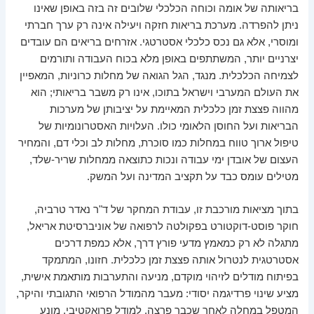
בריאותה של אומה וכוחה הכלכלי שלובים זה בזה באופן שאינו
ניתן להפרדה. מערכת בריאות חזקה ויעילה אינה רק ערך חברתי
ומוסרי, אלא גם נכס כלכלי אסטרטגי. אזרחים בריאים הם עובדים
יצרניים יותר, המשתתפים באופן מלא בכוח העבודה ותורמים
לצמיחה הכלכלית. מנגד, הגל הגואה של מחלות כרוניות, המאפיין
את העולם המערבי וישראל בתוכו, אינו רק משבר בריאותי; הוא
מהווה פצצת זמן כלכלית המאיימת על יציבותן של מערכות
הבריאות ועל החוסן הלאומי כולו. העלויות האסטרונומיות של
טיפול ארוך טווח במחלות כמו סוכרת, מחלות לב וכלי דם, והמחיר
העצום של אובדן ימי עבודה ונכות כתוצאה ממחלות שריר-שלד,
מטילים עומס כבד על תקציב המדינה ועל המשק.
בתוך מציאות מורכבת זו, עבודת המחקר של ד"ר נאדר טרביה,
חוקר פוסט-דוקטורט בפקולטה לרפואה של אוניברסיטת אריאל,
מתגלה לא רק כמאמץ מדעי פורץ דרך, אלא כמפת דרכים
אסטרטגית לנטרול אותה פצצת זמן כלכלית. חזונו, המתמקד
בפיתוח מודלים לזיהוי מוקדם, מניעה והתערבות מותאמת אישית,
מציע שינוי פרדיגמה יסודי: מעבר מהמודל הרפואי התגובתי והיקר,
המטפל במחלה לאחר שכבר פרצה, למודל פרואקטיבי, מונע