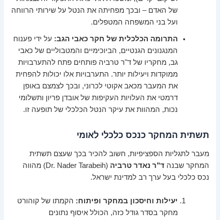
של האדם – ובכך מפחיתה את הנטל על שירותי הרווחה
ועל בני המשפחה המטפלים.
התרומה הכלכלית של חקר כאבי הגב:
על ידי פענוח
המנגנונים הגנטיים, הביוכימיים והמטבוליים של כאבי
גב, מחקריו של ד"ר טרביה פותחים פתח להתערבויות
ממוקדות ויעילות יותר. התערבויות אלו יכולות להפחית
את המעבר מכאב אקוטי לכרוני, ובכך לצמצם באופן
דרמטי את העלויות העקיפות של אובדן פריון ותשלומי
נכות, המהוות את עיקר הנטל הכלכלי של תופעה זו.
תשתית המחקר כנכס כלכלי לאומי
מעבר לתגליות הספציפיות, חשוב להכיר בכך שעצם תשתית
המחקר שבנה
ד"ר נאדר טרביה
(Dr. Nader Tarabeih) מהווה
נכס כלכלי בעל ערך רב למדינת ישראל.
יעילות וחיסכון במחקר ופיתוח:
הקמתו של קוהורט
מחקר בסדר גודל כזה, הכולל איסוף נתונים