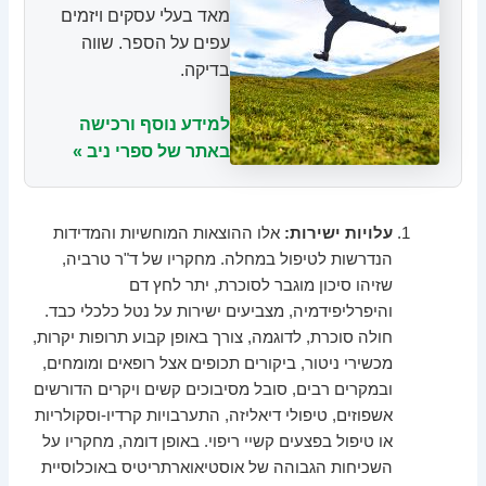
מאד בעלי עסקים ויזמים
עפים על הספר. שווה
בדיקה.
למידע נוסף ורכישה
באתר של ספרי ניב »
עלויות ישירות:
אלו ההוצאות המוחשיות והמדידות
הנדרשות לטיפול במחלה. מחקריו של ד"ר טרביה,
שזיהו סיכון מוגבר לסוכרת, יתר לחץ דם
והיפרליפידמיה, מצביעים ישירות על נטל כלכלי כבד.
חולה סוכרת, לדוגמה, צורך באופן קבוע תרופות יקרות,
מכשירי ניטור, ביקורים תכופים אצל רופאים ומומחים,
ובמקרים רבים, סובל מסיבוכים קשים ויקרים הדורשים
אשפוזים, טיפולי דיאליזה, התערבויות קרדיו-וסקולריות
או טיפול בפצעים קשיי ריפוי. באופן דומה, מחקריו על
השכיחות הגבוהה של אוסטיאוארתריטיס באוכלוסיית