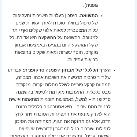
גופנית).
התשואה:
חיסכון בעלויות הישירות והעקיפות
של טיפול בחולה סוכרת לאורך עשרות שנים –
עלות המצטברת למאות אלפי שקלים ואף יותר
למטופל. התשואה על ההשקעה היא אדירה. כל
שקל המושקע היום במניעה באמצעות אבחון
מוקדם, חוסך עשרות ומאות שקלים בהוצאות
בריאות עתידיות.
הערך הכלכלי של אבחון השמנה סרקופנית:
עבודתו
של ד"ר טרביה מדגישה את חשיבות אבחון מצב זה,
המהווה קרקע פורייה לשלל מחלות יקרות. מנקודת
מבט כלכלית, התערבות מוקדמת לטיפול בהשמנה
סרקופנית – למשל, באמצעות תוכניות מותאמות אישית
לבניית מסת שריר – היא אסטרטגיה כלכלית נבונה.
היא לא רק מונעת את התפתחות הסוכרת ויתר לחץ
הדם, אלא גם מחזקת את הגוף, מפחיתה את הסיכון
לנפילות ושברים בגיל המבוגר (הדורשים אשפוזים
ושיקום יקרים), ומשפרת את יכולת התפקוד והעצמאות