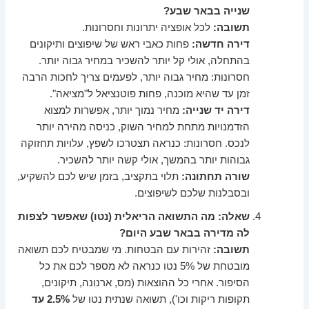
שנייה בבאר שבע?
תשובה:
לכל אופציה יתרונות וחסרונות.
דירה חדשה:
פחות כאבי ראש של שיפוצים ותיקונים
בהתחלה, אולי קל יותר להשכיר במחיר גבוה יותר.
חסרונות: מחיר גבוה יותר, לפעמים צריך לחכות הרבה
זמן עד שהיא מוכנה, פחות פוטנציאל ל"מציאה".
דירה יד שנייה:
מחיר נמוך יותר, אפשרות למצוא
הזדמנויות מתחת למחיר השוק, כניסה מהירה יותר
לנכס. חסרונות: כנראה תצטרכו לשפץ, עלויות תחזוקה
גבוהות יותר בהמשך, אולי קשה יותר להשכיר.
שורה תחתונה:
תלוי בתקציב, בזמן שיש לכם להשקיע,
ובסבלנות שלכם לשיפוצים.
שאלה: מה התשואה הריאלית (נטו) שאפשר לצפות
לה מדירה בבאר שבע היום?
תשובה:
זהירות עם הבטחות. מי שמבטיח לכם תשואה
מובטחת של 5% נטו כנראה לא מספר לכם את כל
הסיפור. אחרי כל ההוצאות (מס, ארנונה, תיקונים,
תקופות ריקות וכו'), תשואה שנתית נטו של
2.5% עד