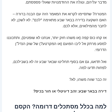
מדבר עליהם, ונגלה את ההזדמנויות שאולי פספסתם.
המטרה? שתסיימו לקרוא את המאמר הזה עם הבנה ברורה –
האם השקעה בדירה בבאר שבע מתאימה *לכם*. לא לשכן, לא
לחבר מהמילואים, אלא לכם.
אז קחו כוס קפה (או משהו חזק יותר, אנחנו לא שופטים), ותתכוננו
למסע מרתק אל ליבו הפועם (או המקרטע?) של שוק הנדל"ן
הדרומי.
ואל תדאגו, גם אם בסוף תחליטו שבאר שבע זה לא בשבילכם,
לפחות תדעו למה.
זה כבר שווה משהו, לא?
דירה בבאר שבע: זהב דיגיטלי או חור בכיס?
למה בכלל מסתכלים דרומה? הקסם