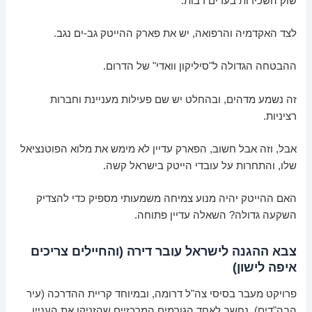
שוק השכירות בערים רבות.
לצד האקדמיה והרפואה, יש את פארק ההייטק גב-ים נגב.
ההבטחה הגדולה ל"סיליקון וואדי" של הדרום.
זה נשמע מדהים, ובהחלט יש שם פעילות מעניינת וחברות
רציניות.
אבל, וזה אבל חשוב, הפארק עדיין לא מימש את מלוא הפוטנציאל
שלו, והתחרות על עובדי הייטק בישראל קשה.
האם ההייטק יהיה מנוע צמיחה משמעותי מספיק כדי להצדיק
השקעה גדולה? השאלה עדיין פתוחה.
צבא ההגנה לישראל עובר דירה (והחיילים צריכים
איפה לישון)
פרויקט מעבר בסיסי צה"ל דרומה, ובמיוחד קריית ההדרכה (עיר
הבה"דים), נחשב לאחד הגורמים המרכזיים שהזניקו את העניין