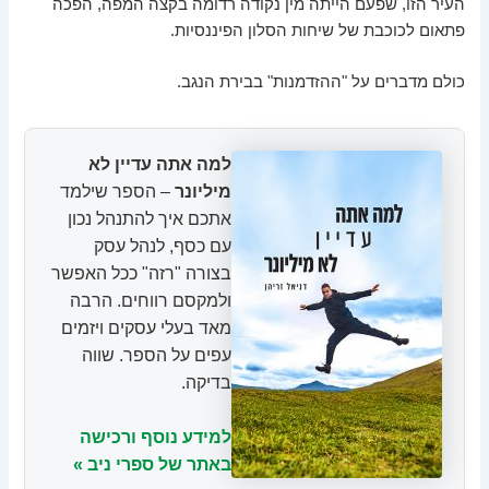
העיר הזו, שפעם הייתה מין נקודה רדומה בקצה המפה, הפכה
פתאום לכוכבת של שיחות הסלון הפיננסיות.
כולם מדברים על "ההזדמנות" בבירת הנגב.
למה אתה עדיין לא
מיליונר
– הספר שילמד
אתכם איך להתנהל נכון
עם כסף, לנהל עסק
בצורה "רזה" ככל האפשר
ולמקסם רווחים. הרבה
מאד בעלי עסקים ויזמים
עפים על הספר. שווה
בדיקה.
למידע נוסף ורכישה
באתר של ספרי ניב »