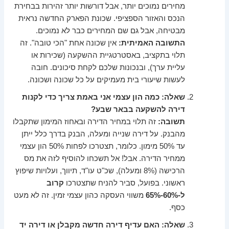
מחירים נמוכים יותר, אבל דורשות יותר זהירות בבחירת
הנכס והאזור הספציפי. שכונת הפארק החדשה נראית
מבטיחה, אבל גם שם המחירים כבר לא נמוכים.
התשובה האמיתית:
אין שכונה אחת "הכי טובה". זה
תלוי בתקציב, באסטרטגיית ההשקעה (שכירות או
עליית ערך), ובנכונות שלכם לקחת סיכונים. חובה
לעשות שיעורי בית מעמיקים על כל שכונה ושכונה.
שאלה: כמה הון עצמי אני באמת צריך כדי לקנות
דירה להשקעה בבאר שבע?
תשובה:
זה תלוי במחיר הדירה ובאחוז המימון שתקבלו
מהבנק. על דירה שנייה ומעלה, הבנק בדרך כלל ייתן
עד 50% מימון. כלומר, תצטרכו לפחות 50% הון עצמי
ממחיר הדירה. אבל! אל תשכחו להוסיף לזה את מס
הרכישה (8% ומעלה), שכ"ט עו"ד, תיווך, ועלויות שיפוץ
ראשוני. בפועל, סביר להניח שתצטרכו
קרוב
ל-60%-65%
משווי העסקה כהון עצמי זמין. זה לא מעט
כסף.
שאלה: האם עדיף דירה חדשה מקבלן או דירה יד