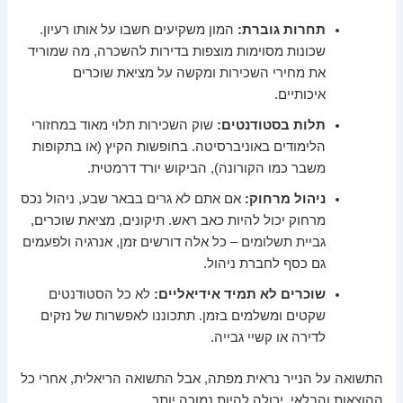
תחרות גוברת:
המון משקיעים חשבו על אותו רעיון.
שכונות מסוימות מוצפות בדירות להשכרה, מה שמוריד
את מחירי השכירות ומקשה על מציאת שוכרים
איכותיים.
תלות בסטודנטים:
שוק השכירות תלוי מאוד במחזורי
הלימודים באוניברסיטה. בחופשות הקיץ (או בתקופות
משבר כמו הקורונה), הביקוש יורד דרמטית.
ניהול מרחוק:
אם אתם לא גרים בבאר שבע, ניהול נכס
מרחוק יכול להיות כאב ראש. תיקונים, מציאת שוכרים,
גביית תשלומים – כל אלה דורשים זמן, אנרגיה ולפעמים
גם כסף לחברת ניהול.
שוכרים לא תמיד אידיאליים:
לא כל הסטודנטים
שקטים ומשלמים בזמן. תתכוננו לאפשרות של נזקים
לדירה או קשיי גבייה.
התשואה על הנייר נראית מפתה, אבל התשואה הריאלית, אחרי כל
ההוצאות והבלאי, יכולה להיות נמוכה יותר.