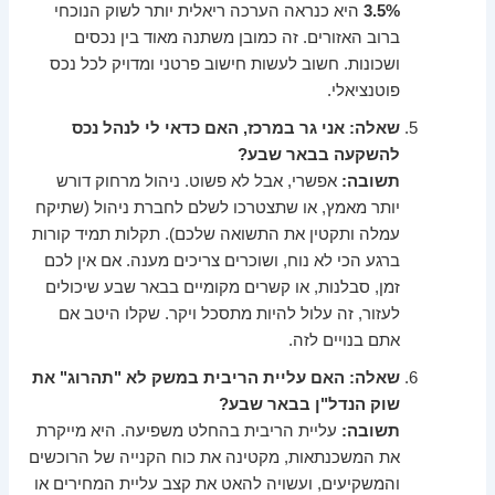
3.5%
היא כנראה הערכה ריאלית יותר לשוק הנוכחי
ברוב האזורים. זה כמובן משתנה מאוד בין נכסים
ושכונות. חשוב לעשות חישוב פרטני ומדויק לכל נכס
פוטנציאלי.
שאלה: אני גר במרכז, האם כדאי לי לנהל נכס
להשקעה בבאר שבע?
תשובה:
אפשרי, אבל לא פשוט. ניהול מרחוק דורש
יותר מאמץ, או שתצטרכו לשלם לחברת ניהול (שתיקח
עמלה ותקטין את התשואה שלכם). תקלות תמיד קורות
ברגע הכי לא נוח, ושוכרים צריכים מענה. אם אין לכם
זמן, סבלנות, או קשרים מקומיים בבאר שבע שיכולים
לעזור, זה עלול להיות מתסכל ויקר. שקלו היטב אם
אתם בנויים לזה.
שאלה: האם עליית הריבית במשק לא "תהרוג" את
שוק הנדל"ן בבאר שבע?
תשובה:
עליית הריבית בהחלט משפיעה. היא מייקרת
את המשכנתאות, מקטינה את כוח הקנייה של הרוכשים
והמשקיעים, ועשויה להאט את קצב עליית המחירים או