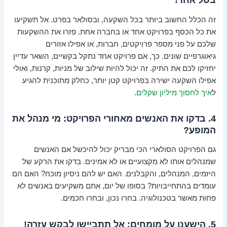
זה הכלל החשוב ביותר בכל השקעה, ובסולאר בפרט. אל תשקיעו
את כל הכסף בפרויקט אחד או בחברה אחת. פזרו את ההשקעות
שלכם על פני מספר פרויקטים, חברות, או אפילו אזורים
גיאוגרפיים שונים. כך, אם פרויקט אחד נתקל בקשיים, השאר עדיין
יחזיקו לכם את התיק. זה יכול להיות שילוב של מניות, קרנות, ואולי
אפילו השקעה ישירה בפרויקט קטן יותר, כחלק מתוכנית להגיע
ל
איך לחסוך מיליון שקלים
.
4. בדקו את האנשים מאחורי הפרויקט: מי מנהל את
המופע?
גם הפרויקט הסולארי הכי מבריק יכול להיכשל אם האנשים
שמנהלים אותו לא מקצועיים או לא אמינים. בדקו את הרקע של
היזמים, המנהלים, והקבלנים. האם יש להם ניסיון מוכח? האם הם
עומדים בהתחייבויות? בסופו של יום, אתם משקיעים באנשים לא
פחות מאשר בטכנולוגיה. בחרו נכון, ובחרו חכמים.
5. הישענו על מומחים: אל תתביישו לבקש עזרה!