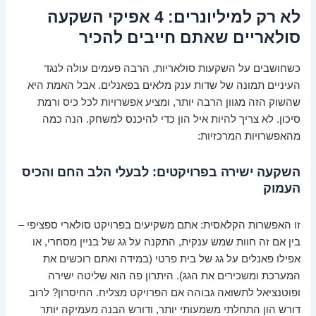
לא רק למיליונרים: 4 אפיקי השקעה
סולאריים שאתם חייבים להכיר
כשחושבים על השקעות סולאריות, הרבה פעמים עולה לנגד
העיניים תמונה של שדות ענק מלאים בפאנלים. אבל האמת היא
שהשוק הזה מגוון הרבה יותר, ומציע אפשרויות לכל כיס ורמת
סיכון. לא צריך להיות איל הון כדי להיכנס למשחק. הנה כמה
מהאפשרויות המרכזיות:
השקעה ישירה בפרויקטים: לבעלי הלב החם והכיס
העמוק
זו האפשרות הקלאסית: אתם משקיעים בפרויקט סולארי ספציפי –
בין אם זה חוות שמש ענקית, התקנה על גג של בניין מסחרי, או
אפילו פאנלים על גג של בית פרטי (במידה ואתם רוכשים את
המערכת ומשכירים את הגג). היתרון פה הוא שליטה ישירה
ופוטנציאל לתשואה גבוהה אם הפרויקט מצליח. החיסרון? לרוב
דורש הון התחלתי משמעותי יותר, ודורש הבנה מעמיקה יותר