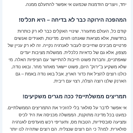
יחד, ויוצרים הזדמנות שכמעט אי אפשר להתעלם ממנה.
המהפכה הירוקה כבר לא בדיחה – היא תכל'ס!
קודם כל, העולם מתעורר. שינויי האקלים כבר לא רק כותרות
בחדשות, אלא מציאות שאנחנו חווים. מדינות, תאגידים ואנשים
פרטיים מבינים שחייבים לעבור לאנרגיה נקייה. זה לא רק עניין של
מצפון, אלא גם של כדאיות כלכלית. ממשלות מציבות יעדים
שאפתניים, וחברות פשוט חייבות להתיישר עם הציפיות האלה. מי
שלא משקיע ב"ירוק" היום, פשוט יישאר מאחור מחר. ובואו נודה,
כולנו רוצים להציל את כדור הארץ, אבל בואו נודה באמת – גם
הארנק שלנו רוצה הצלה, רצוי עם ריבית.
תמריצים ממשלתיים? ככה מגרים משקיעים!
אי אפשר לדבר על סולאר בלי להזכיר את התמריצים הממשלתיים.
כמעט בכל מדינה מתוקנת, הממשלה מכניסה את היד לכיס
ומציעה סובסידיות, הטבות מס, ותעריפי רכש מועדפים לאנרגיה
סולארית. למה? כי הם רוצים שנצליח. הם רוצים שתהיה לנו יותר