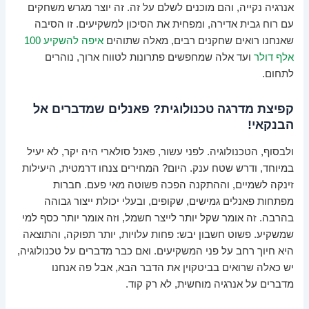
אנרגיה נקייה, והם מוכנים לשלם על זה. זה יוצר מגרש משחקים
עם רוח גבית אדירה, ומפחית את הסיכון למשקיעים. זו הסיבה
שאנחנו רואים שחקנים רבים, מאלה שתוהים
איפה להשקיע 100
אלף דולר
ועד אלה שמחפשים פתרונות לטווח ארוך, נוהרים
לתחום.
קפיצת מדרגה טכנולוגית? פאנלים שמדברים אל
הבנקאי!
ולבסוף, הטכנולוגיה. לפני עשור, פאנל סולארי היה יקר, לא יעיל
במיוחד, ודרש שטח ענק. היום? המחירים צנחו דרמטית, היעילות
זינקה לשמיים, וההתקנה הפכה פשוטה מאי פעם. חברות
מפתחות פאנלים גמישים, שקופים, ובעלי יכולת ייצור גבוהה
בהרבה. זה אומר שקל יותר לייצר חשמל, וזה אומר יותר כסף למי
שמשקיע. פשוט חשבון יבש: פחות עלויות, יותר תפוקה, והתוצאה
היא חיוך רחב על פני המשקיעים. ואם כבר מדברים על טכנולוגיה,
יש כאלה שרואים בביטקוין את הדבר הבא, אבל פה אנחנו
מדברים על אנרגיה מוחשית, לא רק קוד.