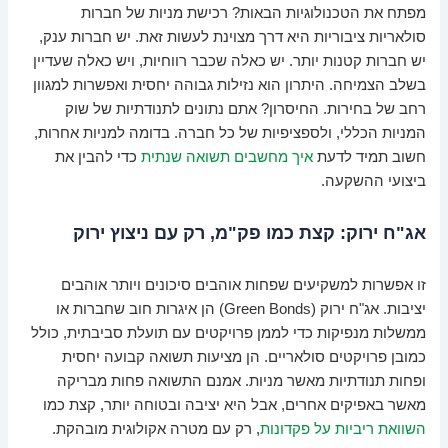
מפתח את הטכנולוגיות הבאות? רכישת מניות של חברות
סולאריות ציבוריות היא דרך מצוינת לעשות זאת. יש חברות ענק,
יש חברות קטנות יותר. יש כאלה שכבר רווחיות, ויש כאלה שעדיין
בשלב הצמיחה. היתרון הוא נזילות גבוהה יחסית ואפשרות למגוון
רחב של בחירות. החיסרון? אתם נתונים לתנודתיות של שוק
המניות הכללי, ולספציפיות של כל חברה. בדומה למניות אחרות,
חשוב תמיד לדעת
איך מחשבים תשואה שנתית
כדי להבין את
ביצועי ההשקעה.
אג"ח ירוק: קצת כמו פק"מ, רק עם ניצוץ ירוק
זו אפשרות למשקיעים שפחות אוהבים סיכונים ויותר אוהבים
יציבות. אג"ח ירוק (Green Bonds) הן איגרות חוב שחברות או
ממשלות מנפיקות כדי לממן פרויקטים עם תועלת סביבתית, כולל
כמובן פרויקטים סולאריים. הן מציעות תשואה קבועה יחסית
ופחות תנודתיות מאשר מניות. אמנם התשואה פחות מבריקה
מאשר באפיקים אחרים, אבל היא יציבה ובטוחה יותר, קצת כמו
השוואת ריביות על פקדונות
, רק עם מטרה אקולוגית מובהקת.