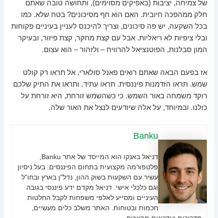
של צמיחה, יציבות (באפיקים מסוימים), ותחושה טובה שאתם
חלק ממהפכה חיובית. האם הוא חף מסיכונים? בטח שלא. כמו
בכל השקעה, יש פה סיכונים, וצריך להיכנס לעניין בעיניים פקוחות
ובלי ציפיות לא ריאליות. אבל עם קצת מחקר, קצת פיזור, ובעיקר
המון סבלנות, הפוטנציאל להרוויח – ולזהור – הוא עצום.
אז בפעם הבאה שאתם רואים פאנל סולארי, אל תראו רק קולט
שמש. תראו הזדמנות פיננסית. תראו עתיד. ותראו את התיק שלכם
רוקד משמחה באור השמש. כי כשהשמש זורחת, היא זורחת על
כולנו. ובמיוחד, על אלה שיודעים לנצל את האור שלה.
Banku
דניאל באנקו הוא המייסד של אתר Banku,
פלטפורמה מקצועית בתחום הפיננסים. בעל ניסיון
עשיר עם השקעות בשוק ההון, נדל"ן בארץ ובחו"ל
וגם כלכלי אישי. דניאל מקדם ידע פיננסי בגובה
העיניים ומסייע לאלפי משפחות לקבל החלטות
חכמות ובטוחות. האתר משלב כלים מעשיים,