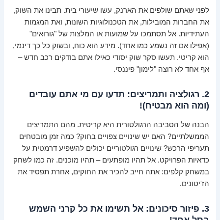
לפני שאתם שולפים את הארנק, עשו שיעורי בית. תבינו את השוק,
את החברות המובילות, את הטכנולוגיות השונות, ואת המגמות
העתידיות. אל תסתמכו על שמועות או המלצות של "גורואים"
(אפילו אם זה נשמע כמו אחד). מידע הוא כוח, ובשוק כל כך דינמי,
הוא קריטי. תעשו סקר שוק יסודי כאילו אתם בודקים רכב חדש –
אף אחד לא רוצה "לימון" פיננסי.
2. רגולציה ותמריצים: תדעו עם מי אתם עובדים
(ומה הוא מבטיח)!
הבנה של הסביבה הרגולטורית היא קריטית. מהם התמריצים
הממשלתיים? האם יש שינויים צפויים בחוק? כמה זמן מובטחים
תעריפי הרכש? שינויים רגולטוריים יכולים להשפיע דרמטית על
כדאיות הפרויקט. אל תהיו מופתעים – תהיו מוכנים. זה כמו לשחק
במשחק קלפים: אתה חייב להכיר את החוקים, אחרת תפסיד את
הז'יטונים.
3. פיזור סיכונים: אל תשימו את כל קרני השמש
בסל אחד!