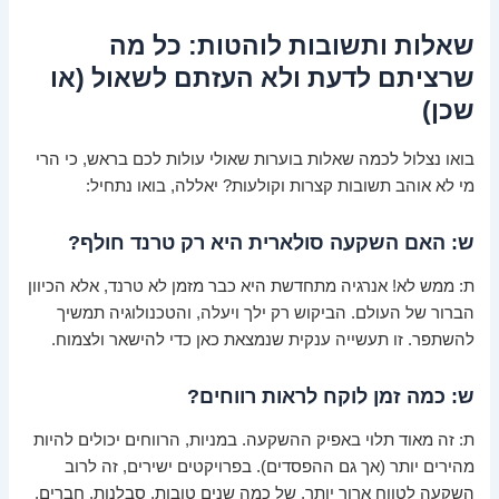
שאלות ותשובות לוהטות: כל מה
שרציתם לדעת ולא העזתם לשאול (או
שכן)
בואו נצלול לכמה שאלות בוערות שאולי עולות לכם בראש, כי הרי
מי לא אוהב תשובות קצרות וקולעות? יאללה, בואו נתחיל:
ש: האם השקעה סולארית היא רק טרנד חולף?
ת: ממש לא! אנרגיה מתחדשת היא כבר מזמן לא טרנד, אלא הכיוון
הברור של העולם. הביקוש רק ילך ויעלה, והטכנולוגיה תמשיך
להשתפר. זו תעשייה ענקית שנמצאת כאן כדי להישאר ולצמוח.
ש: כמה זמן לוקח לראות רווחים?
ת: זה מאוד תלוי באפיק ההשקעה. במניות, הרווחים יכולים להיות
מהירים יותר (אך גם ההפסדים). בפרויקטים ישירים, זה לרוב
השקעה לטווח ארוך יותר, של כמה שנים טובות. סבלנות, חברים,