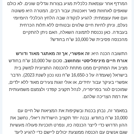
המרדף אחר עצמאות כלכלית מגיע בצורות וגדלים שונים. לא כולם
שואפים לאחוזות פאר ויאכטות; עבור רבים, המטרה היא פשוטה
ועם זאת עוצמתית: להגיע לנקודה שבה הלחץ הכלכלי היומיומי
נעלם, וניתן לחיות חיים שלווים ובטוחים ללא תלות הכרחית
בעבודה. כאן נכנסת לתמונה השאלה, האם ניתן להתקיים
מהכנסה פסיבית של 10,000 ש"ח בחודש?
התשובה הכנה היא:
זה אפשרי, אך זה מאתגר מאוד ודורש
אורח חיים מינימליסטי ומחושב.
סכום של 10,000 ש"ח בחודש
מציב את המתקיים ממנו מתחת להכנסה החציונית למשק בית
בישראל (שעמדה על כ-16,650 ש"ח נטו נכון לשנת 2023). הדבר
אפשרי בעיקר עבור יחידים, או אולי זוגות צעירים מאוד ללא ילדים,
שמוכנים לגור בפריפריה, לנהל תקציב קפדני ולצמצם משמעותית
את רמת הצריכה שלהם.
במאמר זה, נבחן בכנות ובשקיפות את המציאות של חיים עם
10,000 ש"ח בחודש. נבנה יחד תקציב הישרדות ריאלי, נחשב את
ההון הדרוש כדי לייצר הכנסה כזו, ונפרט תוכניות פעולה מעשיות
שגם אנשים עם הכנסה ממוצעת יכולים ליישם כדי להגיע ליעד