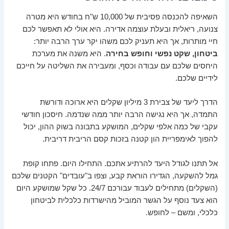
השאיפה להכנסה פסיבית של 10,000 ש"ח בחודש היא מטרה
צנועה, ריאלית ובעלת עוצמה אדירה. היא אולי לא תאפשר לכם
חיי מותרות, אך היא תעניק לכם משהו יקר ערך הרבה יותר:
ביטחון, שקט נפשי וחופש בחירה
. היא משנה את מערכת
היחסים שלכם עם עבודה וכסף, ומעבירה את השליטה על חייכם
לידיים שלכם.
הדרך ליעד של צבירת 3 מיליון שקלים היא ארוכה ודורשת
התמדה, אך היא נגישה הרבה יותר ממה שנדמה. חיסכון חודשי
עקבי של כמה אלפי שקלים, המושקע בתבונה בשוק ההון, יכול
להפוך לאימפריית הון קטנה בזכות קסם הריבית דריבית.
אל תתנו לגודל היעד להרתיע אתכם. התחילו היום. פתחו קופת
גמל להשקעה, הגדירו הוראת קבע, וצפו ב"עובדים" הקטנים שלכם
(השקלים) מתחילים לעבוד עבורכם 24/7. כל שקל שמושקע היום
הוא צעד נוסף על הגשר המוביל מהישרדות כלכלית לביטחון
כלכלי, ומשם – לחופש.