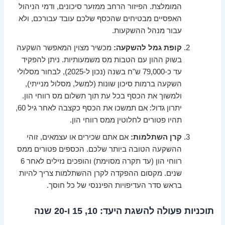
המומלצת. הפיזור הרחב ממזער סיכונים, ודמי הניהול
האפסיים מבטיחים שהכסף שלכם עובד עבורכם, ולא
עבור מנהל ההשקעות.
קופת גמל להשקעה:
מכשיר מצוין המאפשר השקעה
בשוק ההון עם הטבות מס משמעותיות. ניתן להפקיד
עד כ-79,000 ש"ח בשנה (נכון ל-2025), לבחור מסלולי
השקעה ברמות סיכון שונות (למשל, מסלול מנייתי),
ולמשוך את הכסף בכל עת תוך תשלום מס רווחי הון.
יתרון גדול: אם תמשכו את הכסף כקצבה לאחר גיל 60,
תהיו פטורים לחלוטין ממס רווחי הון.
קרן השתלמות:
אם אתם שכירים או עצמאים, זוהי
ההשקעה הטובה ביותר שלכם. הכספים פטורים ממס
רווחי הון (עד תקרה מסוימת) והופכים נזילים לאחר 6
שנים. מקסום ההפקדה לקרן ההשתלמות צריך להיות
בראש סדר העדיפויות הפיננסי של כל חוסך.
תוכניות פעולה להשגת היעד: 10, 15 ו-20 שנה