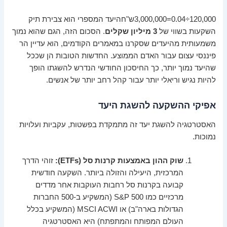
000
,
120
÷
0.04
=
000
,
000
,
3
ש"ח
היעד המספרי הוא צבירת תיק
השקעות בשווי של
3 מיליון שקלים
. הסכום הזה, הגם שהוא נמוך
משמעותית מהיעדים שסקרנו במאמרים הקודמים, הוא עדיין הר
פיננסי עצום עבור האדם הממוצע. החדשות הטובות הן שככל
שהיעד נמוך יותר, כך החיסכון החודשי הנדרש להשגתו הופך
להיות נגיש וריאלי יותר עבור קהל רחב יותר של אנשים.
אפיקי ההשקעה להשגת היעד
האסטרטגיה להשגת יעד זה מתמקדת בפשטות, עקביות ועלויות
נמוכות.
שוק ההון באמצעות קרנות סל (ETFs):
זוהי הדרך
המרכזית, היעילה והזולה ביותר. השקעה חודשית
קבועה בקרנות סל רחבות העוקבות אחר מדדים
מרכזיים כמו S&P 500 (המשקיע ב-500 החברות
הגדולות בארה"ב) או MSCI ACWI (המשקיע בכלל
העולם המפותח והמתפתח) היא האסטרטגיה