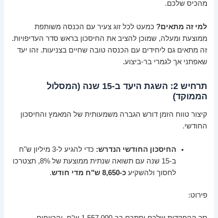
מהכיס שלכם.
למי זה מתאים?
כמעט לכל זוג צעיר עם הכנסה משותפת
ממוצעת ומעלה, שמוכן להציב את החיסכון בראש סדר העדיפויות.
זה מתאים גם ליחידים עם הכנסה טובה שחיים בצניעות. זהו יעד
שאפתני אך לגמרי בר-ביצוע.
תרחיש 2: השגת היעד ב-15 שנה (המסלול
הממוקד)
קיצור טווח הזמן דורש הגברה משמעותית של המאמץ והחיסכון
החודשי.
החיסכון החודשי הנדרש:
כדי להגיע ל-3 מיליון ש"ח
ב-15 שנה עם תשואה שנתית ממוצעת של 8%, תצטרכו
לחסוך ולהשקיע
כ-8,650 ש"ח מדי חודש
.
פירוט:
סך ההפקדות שלכם יסתכם בכ-1,557,000 ש"ח, והרווחים