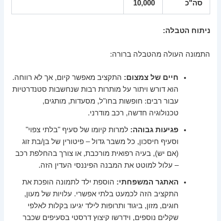
סה"כ
10,000
ניתוח הטבלה:
התמונה העולה מהטבלה ברורה:
חיים של צמצום:
התקציב מאפשר קיום, אך לא רווחה.
הוא דורש ויתור על מותרות רבות שנחשבות סטנדרטיות
עבור רבים: חופשות בחו"ל, מסעדות, מותגים,
טכנולוגיה חדשה, רכב מודרני.
פגיעות גבוהה:
למרות קיומו של סעיף "בלתי צפוי"
וסעיף חיסכון, כל משבר גדול – פיטורין של בן/בת זוג
(אם יש), בעיה רפואית מורכבת, או צורך בהחלפת רכב
– עלול למוטט את המבנה הפיננסי העדין הזה.
האתגר המשפחתי:
הוספת ילד לתמונה הופכת את
התקציב הזה לכמעט בלתי אפשרי. עלויות של מעון,
חוגים, מזון, ביגוד ותרופות לילד יגיעו בקלות לאלפי
שקלים נוספים, וידרשו קיצוץ דרסטי בסעיפים שכבר