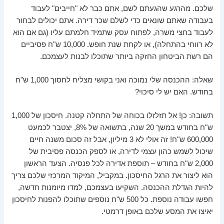
שלכם. מהרגע שהגעתם לשם, אתם כבר לא "חייבים" לעבוד
בעבודה שאתם שונאים כדי לשלם שכר דירה. אתם יכולים לבחור
לעבוד בחצי משרה, לפתוח עסק שתמיד חלמתם עליו (גם אם הוא
לא רווחי בהתחלה), או לקחת שנת חופש. 10,000 ש"ח פסיביים
הם רשת הביטחון החזקה ביותר שתוכלו לבנות לעצמכם.
שאלה: ההכנסה שלי נמוכה ואני בקושי מצליח לחסוך 1,000 ש"ח
בחודש. האם יש לי סיכוי?
תשובה: כן! אל תזלזלו בכוחה של התחלה קטנה. חיסכון של 1,000
ש"ח בחודש במשך 20 שנה, בתשואה של 8%, יצטבר לכמעט
600,000 ש"ח! זה אולי לא 3 מיליון, אבל זה סכום משנה חיים
שיכול לשמש כהון עצמי לדירה, או לספק הכנסה פסיבית של
2,000 ש"ח בחודש – תוספת אדירה לכל פנסיה. הצעד הראשון
הוא ליצור את הרגל החיסכון. במקביל, המיקוד המרכזי שלכם צריך
להיות הגדלת ההכנסה. השקיעו בעצמכם, למדו מיומנות חדשה,
חפשו עבודה נוספת. כל 500 ש"ח נוספים שתוכלו להפנות לחיסכון
יאיצו את המסע שלכם באופן דרמטי.