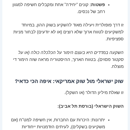
פשטות:
קונים "יחידה" אחת ומקבלים חשיפה למגוון
רחב של נכסים.
זו דרך פופולרית ויעילה מאוד להשקיע בשוק ההון, במיוחד
למשקיעים לטווח ארוך שלא רוצים (או לא יודעים) לבחור מניות
ספציפיות.
השקעה במדדים היא בעצם הימור על הכלכלה כולה (או על
סקטור מסוים).
בטווח הארוך, ההיסטוריה מראה שזה הימור די
מוצלח.
שוק ישראלי מול שוק אמריקאי: איפה הכי כדאי?
זו שאלת מיליון הדולר (או השקל).
השוק הישראלי (בורסת תל אביב):
יתרונות: היכרות עם החברות, אין חשיפה למט"ח (אם
משקיעים בשקלים), לעיתים הזדמנויות ייחודיות