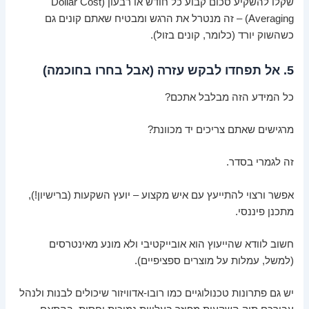
שקלו להשקיע סכום קבוע כל חודש או רבעון (Dollar Cost
Averaging) – זה מנטרל את הרגש ומבטיח שאתם קונים גם
כשהשוק יורד (כלומר, קונים בזול).
5. אל תפחדו לבקש עזרה (אבל בחרו בחוכמה)
כל המידע הזה מבלבל אתכם?
מרגישים שאתם צריכים יד מכוונת?
זה לגמרי בסדר.
אפשר ורצוי להתייעץ עם איש מקצוע – יועץ השקעות (ברישיון!),
מתכנן פיננסי.
חשוב לוודא שהייעוץ הוא אובייקטיבי ולא מונע מאינטרסים
(למשל, עמלות על מוצרים ספציפיים).
יש גם פתרונות טכנולוגיים כמו רובו-אדוויזור שיכולים לבנות ולנהל