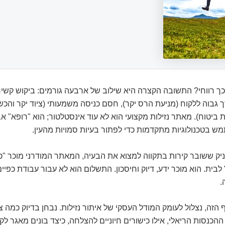
כך רווחי? התשובה הקצרה היא שילוב של ארבעה גורמים: ביקוש קשיח 
רך גבוה ללקוח (מניעת הרס יקר), חסם כניסה משמעותי (ציוד יקר והכ
ביטוח). מאתר נזילות מקצועי הוא לא עוד אינסטלטור; הוא "רופא" א
 בטכנולוגיות מתקדמות כדי לפתור בעיות סמויות מהעין.
ניק ששובר קירות בתקווה למצוא את הבעיה, המאתר המודרני מוכר "כי
 לבית. הוא מוכר ידע, דיוק וחיסכון. התשלום הוא לא עבור עבודת כפיי
.
זה, נצלול לעומק המודל העסקי של איתור נזילות. נבחן בדיוק כמה צ
ההכנסות הריאלי, אילו כישורים חיוניים להצלחה, כיצד בונים מאגר לק