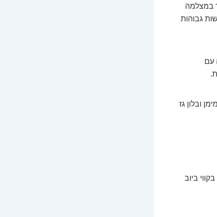
ר במצלמה
ורגישות גבוהות
 עם
.
מן ובלון גז
קווי ביוב