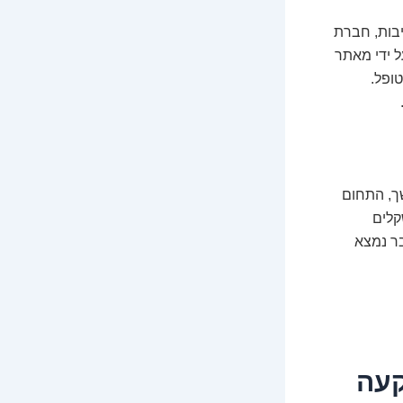
יבות, חברת
ל ידי מאתר
ופל.
שך, התחום
קלים
ר נמצא
קעה