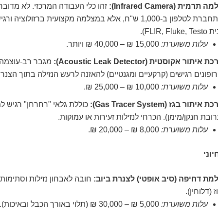
תרמית (Infrared Camera):
זהו כלי העבודה המרכזי. לא מדוב
שמתחברת לטלפון ב-1,000 ש"ח, אלא במצלמה מקצועית ברזולוציה 
FLIR, Fluk).
עלות משוערת:
15,000 ₪ – 40,000 ₪ ויותר.
איתור אקוסטית (Acoustic Leak Detector):
מגבר רב-עוצמה
ופונים רגישים (קרקעיים ומגנטיים) להאזנה לרעש הנזילה בתוך הצנרת
עלות משוערת:
10,000 ₪ – 25,000 ₪.
יתור בגז (Gas Tracer System):
כוללת גלאי "רחרחן" רגיש למי
ובת חנקן/מימן). הכרחי לנזילות זעירות או עמוקות.
עלות משוערת:
8,000 ₪ – 20,000 ₪.
וני
מת דחיפה (סיב אופטי) לצנרת ביוב:
חובה לאבחון נזילות וסתימות ב
ז (דלוחין).
עלות משוערת:
5,000 ₪ – 30,000 ₪ (תלוי באורך הכבל ובאיכות).