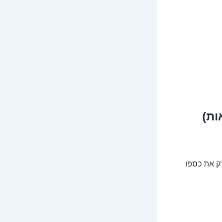
ות)
רק את כספו