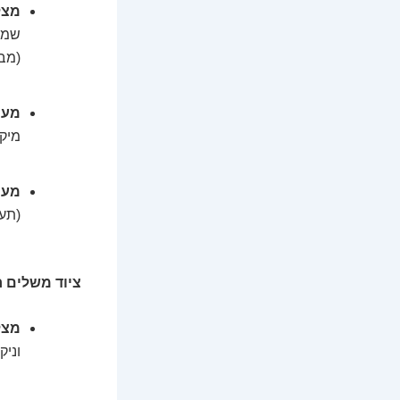
מצלמה 
(מבית e, Testo
מערכת 
מיקר
מערכת א
(תער
ציוד משלים חי
מצל
וניקו