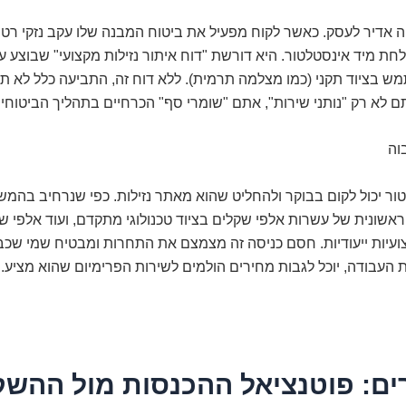
ה אדיר לעסק. כאשר לקוח מפעיל את ביטוח המבנה שלו עקב נזקי רט
חת מיד אינסטלטור. היא דורשת "דוח איתור נזילות מקצועי" שבוצע ע
 בציוד תקני (כמו מצלמה תרמית). ללא דוח זה, התביעה כלל לא תט
לא רק "נותני שירות", אתם "שומרי סף" הכרחיים בתהליך הביטוחי.
וה
ור יכול לקום בבוקר ולהחליט שהוא מאתר נזילות. כפי שנרחיב בהמ
שונית של עשרות אלפי שקלים בציוד טכנולוגי מתקדם, ועוד אלפי ש
עיות ייעודיות. חסם כניסה זה מצמצם את התחרות ומבטיח שמי שכב
ת העבודה, יוכל לגבות מחירים הולמים לשירות הפרימיום שהוא מציע.
ם: פוטנציאל ההכנסות מול ההש