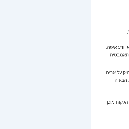
 יודע איפה.
 האמבטיה
עים סריקה טכנולוגית, ומסמנים "X" מדויק על אריח
 הבעיה
הלקוח מוכן