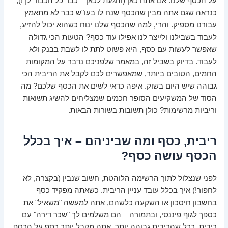
על הכסף שלנו. אם אתה כאן (והגעת לכאן – כבר כל הכבוד לך!),
כנראה שגם אתה מבין שהכסף שנח לו בעו"ש כבר לא מתאמץ
עבורנו מספיק. והרי, למה שהכסף שלנו ינוח כשהוא יכול להזיע,
לעבוד בשבילנו ולייצר לנו אפילו עוד כסף? הטעות הכי גדולה
שאפשר לעשות עם כסף, היא פשוט לתת לו לשבת בבנק ולא
לעבוד. בדיוק בשביל זה, במאמר שלפניכם נדבר על המקומות
החמים, הטובים ביותר, שמאפשרים לכם לקבל את הריבית הכי
גבוהה שיש היום בשוק. איפה כדאי לשים את הכסף שלכם? מה
הסוד של המשקיעים הסופר חכמים שמצליחים להשיג תשואות
וריביות מרשימות? כולן תשובות בשורות הבאות.
ריבית, כסף ומה שביניהם – איך בכלל
הכסף עושה כסף?
לפני שנצלול לתוך הרשימה הלוהטת, חשוב שנבין (בקצרה, לא
לחפור!) איך בכלל עובד עניין הריבית. כשאתה מפקיד כסף
בחשבון חיסכון או השקעה כלשהם, אתה למעשה "משאיל" את
כספך לגוף פיננסי, ובתמורה – הם משלמים לך "שכר דירה" עם
ריבית. ככל שהריבית גבוהה יותר, אתה מקבל יותר כסף על הכסף