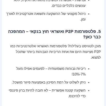
גמישות – אפשרות למשיכה מלאה או חלקית, ללא
עונשים כלכליים כבדים.
ניהול מקצועי של ההשקעה ותשואה אטרקטיבית לאורך
זמן.
5. פלטפורמות P2P ואשראי חוץ בנקאי – המהפכה
כבר כאן?
מוכן לטוויסט בעלילה? פלטפורמות האשראי אלטרנטיביות כמו
P2P מציעות היום את אחת הריביות הגבוהות ביותר שתוכל
למצוא.
ריביות גבוהות משמעותית – לפעמים אפילו מעל
7%-10%!
ניתן לשלוט על רמת הסיכון באמצעות פיזור מושכל.
השקעה קטנה אפשרית – לא חובה להיות ברון פיננסי
כדי להיכנס.