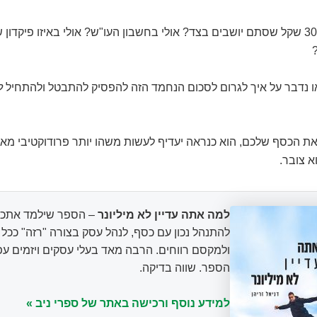
יש לכם 300,000 שקל שסתם יושבים בצד? אולי בחשבון העו"ש? אולי באיזו פיקדון
ואו נדבר על איך לגרום לסכום הנחמד הזה להפסיק להתבטל ולהתחיל
ל
את הכסף שלכם, הוא כנראה יעדיף לעשות משהו יותר פרודוקטיבי מא
 צובר.
למה אתה עדיין לא מיליונר
– הספר שילמד אתכם
להתנהל נכון עם כסף, לנהל עסק בצורה "רזה" ככ
ולמקסם רווחים. הרבה מאד בעלי עסקים ויזמים עפ
הספר. שווה בדיקה.
למידע נוסף ורכישה באתר של ספרי ניב »