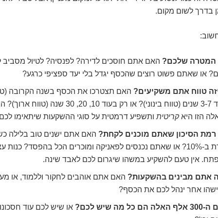
ן בדרך לשום מקום.
שוב:
המטרה שלכם?
? או שאתם פשוט רוצים שהכסף יגדל בלי יעד ספציפי כרגע?
זה טווח אתם משקיעים?
האם תצטרכו את הכסף בשנה הקרובה (טו
בעוד 3-7 שנים (טווח בינוני)? או רק בעוד 10, 20, 30 שנה (
לה הזו היא
קריטית
ותשפיע דרמטית על סוגי ההשקעות שיתאימו לכם.
רמת הסיכון שאתם מוכנים לקחת?
האם אתם ישנים טוב בלילה כ
יורדת ב-10%? או שאתם נכנסים לפאניקה ומוכרים הכל בהפסד? כנות 
תח. אין טעם להשקיע במשהו שיגרום לכם לאבד שינה.
 אתם מבינים בהשקעות?
האם אתם אוהבים לחקור וללמוד, או מע
שהו אחר ינהל לכם את הכסף?
לה הם כל מה שיש לכם?
או שיש לכם עוד חסכונו