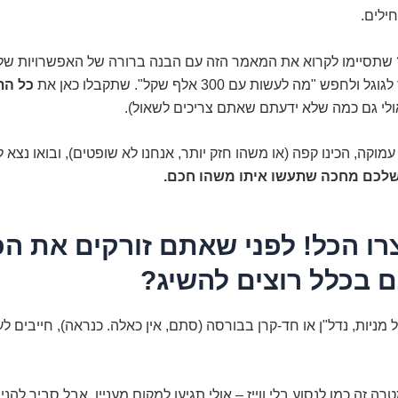
ילים.
שתסיימו לקרוא את המאמר הזה עם הבנה ברורה של האפשרויות של
חפש "מה לעשות עם 300 אלף שקל". שתקבלו כאן את
כל הת
לי גם כמה שלא ידעתם שאתם צריכים לשאול).
עמוקה, הכינו קפה (או משהו חזק יותר, אנחנו לא שופטים), ובואו נצא
לכם מחכה שתעשו איתו משהו חכם.
רו הכל! לפני שאתם זורקים את ה
 בכלל רוצים להשיג?
 מניות, נדל"ן או חד-קרן בבורסה (סתם, אין כאלה. כנראה), חייבים לע
ה זה כמו לנסוע בלי ווייז – אולי תגיעו למקום מעניין, אבל סביר להנ