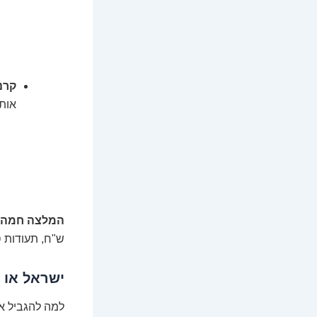
קרנ
אותה
המלצה חמה (
ש"ח, תעודות סל (ETFs) הן לרוב הדרך היעילה, הזולה והמפוזרת ביותר
ישראל או ח
למה להגביל א