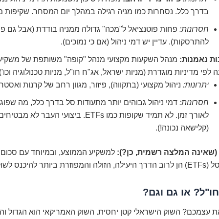
בדרך כלל. נסחרות כמו מניה רגילה במהלך יום המסחר. שקיפות מ
חסרונות:
פחות פוטנציאל ל"מכה" גדולה ממניה בודדת (אבל גם פח
להתרסקות). עדיין יש דמי ניהול (אם כי נמוכים).
ות נאמנות:
מנהל השקעות מקצועי מנהל "קופה" משותפת של משקיעי
 לפי מדיניות מוגדרת (מניות ישראל, אג"ח חו"ל, מניות טכנולוגיה וכו').
יתרונות:
ניהול מקצועי (בתקווה), פיזור, מגוון רחב של קרנות ואסטרט
חסרונות:
דמי ניהול גבוהים יותר מתעודות סל בדרך כלל, מה שפו
לאורך זמן. לא תמיד שקופות כמו ETFs. ביצועי העבר 
(קלישאה נכונה!).
שאינה המלצה רשמית, כן?):
 להיכנס לשוק ההון.
ו"ל? או גם וגם?
ת עצמכם? השוק הישראלי קטן יחסית. השוק האמריקאי הוא הגדול ו