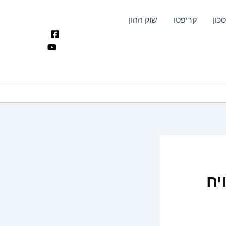
כון
קריפטו
שוק ההון
וויח