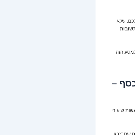
כם. שלא
שובות
 למסע הזה
כסף –
שות שיעורי
יח שתבזבזו