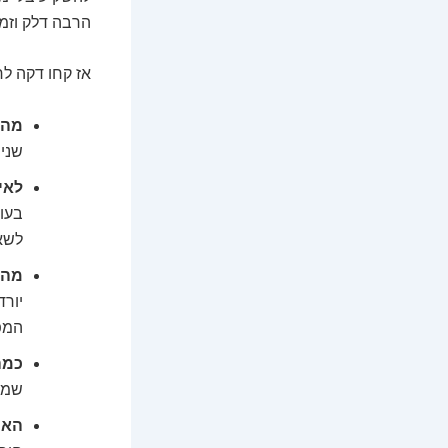
הרבה דלק וזמ
אז קחו דקה לח
מה 
שנים
לאי
לשא
מה 
המפ
כמה
שמי
האם ה-300 אלף הא