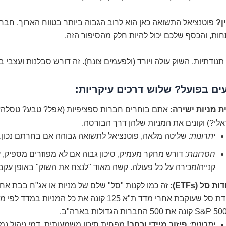
ן?
פוטנציאל התשואה כאן הוא לרוב הגבוה ביותר בטווח הארוך. חברו
ות, והכסף שלכם יכול להיות חלק מהסיפור הזה.
תנודתיות. השוק עולה ויורד (ולפעמים צונח). זה דורש סבלנות ועצבי ב
ים בפועל? שלוש דרכים עיקריות:
ת מניות ישירה:
אתם בוחרים חברות ספציפיות (אפל? טבע? טסלה? 
לי?) וקונים את המניות שלהן דרך הבורסה.
יתרונות:
שליטה מלאה, פוטנציאל לתשואה גבוהה אם בחרתם נכון.
חסרונות:
דורש מחקר מעמיק, סיכון גבוה אם לא מפוזרים מספיק, 
קנייה/מכירה על כל פעולה. קשה מאוד "לנצח את השוק" באופן עקבי
ת סל (ETFs):
זה כמו לקנות "סל" שלם של מניות או אג"ח בבת אח
תעודת סל שעוקבת אחרי מדד ת"א 125 קונה את כל המניות ב
יתרונות:
פיזור מיידי ורחב!
מפחית סיכון משמעותית. דמי ניהול נמו