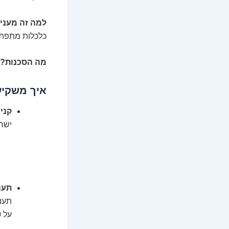
למה זה מעניי
כלכלות מתפתח
מה הסכנות?
איך משקיע
קניי
ישרא
תעודו
על S&P 500 קונה את 500 החברות הגדולות בארה"ב.