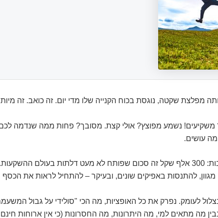
תה מפלצת שקטה, נוגסת בכוח הקנייה שלו מדי יום. זה כואב. זה מיותר
 משקיעים! נשמע מפוצץ? אולי קצת. מסובך? פחות ממה שנדמה לכם
מה עושים.
החדשות הטובות: 300 אלף שקל זה סכום שפותח לא מעט דלתות בעולם ההשקעו
 מגוון, להתנסות באפיקים שונים, ובעיקר – להתחיל לראות את הכסף 
לול לעומק. נפרק את כל האופציות, מה הכי "סולידי על גבול המשעמם
 נבין מה מתאים למי, מה היתרונות, מה החסרונות (כי אין ארוחות חינם