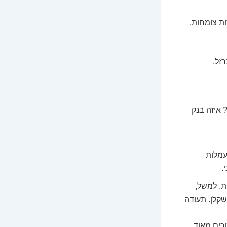
ת צומחות,
רזל.
איזה בנק
עמלות
.
ת. למשל,
מדד לפי משקלן. תעודה
כים מאוד