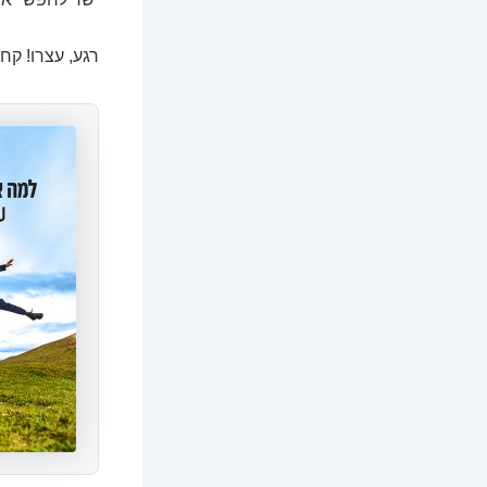
רגע, עצרו! קח