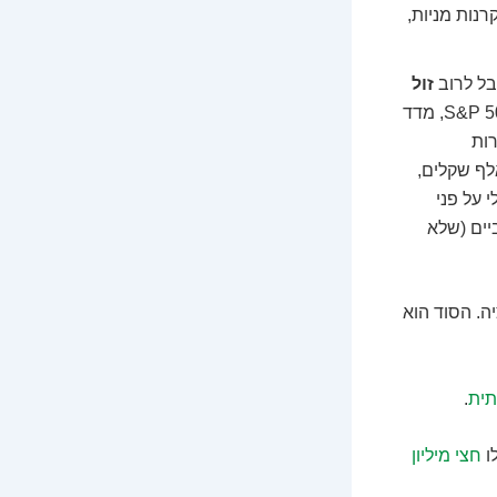
קרנות מניות,
בל לרוב
זול
. תעודת סל עוקבת אחרי מדד מסוים (כמו מדד ת"א 35, S&P 500, מדד
רות
ם 100 אלף שקלים,
 על פני
יים (שלא
יה. הסוד הוא
תית
.
ו
חצי מיליון