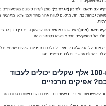
ה כשהשווקים יורדים.
יע עם תיאבון לסיכון (אגרסיבי):
מוכן לקחת סיכונים משמעותיים ב
אות גבוהות במיוחד. מתאים לטווח ארוך מאוד ולמי שלא "מתרגש" מ
תיות.
ע מאוזן (מתון):
איפשהו באמצע. מחפש איזון סביר בין סיכון לתשוא
לט של המשקיעים נופל איפשהו בקטגוריה הזו.
 לנו בהחלט אפשרויות לבנות תפריט מגוון.
איפה ה-100 אלף שקלים יכולים לעבוד
ם? אפיקים מרכזיים
 זה לאפשרויות המרכזיות שעומדות בפניכם כשברשותכם סכום כזה.
תרונות והחסרונות שלו. זכרו את סקאלת הסיכון-סיכוי שדיברנו עליה.