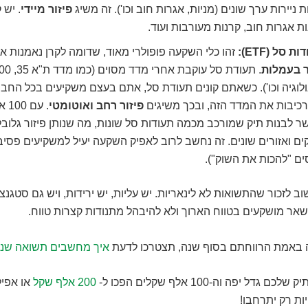
 ניירות ערך שונים (מניות, אגרות חוב וכו'). זה משיג
פיזור מיידי
. יש 
ת אגרות חוב, קרנות מעורבות ועוד.
ת סל (ETF):
זהו כלי השקעה פופולרי מאוד, שדומה לקרן נאמנות א
ר בעמלות
לוגיה וכו'). כשאתם קונים תעודת סל, אתם בעצם משקיעים בכל החב
כיבות את המדד הזה, ובכך משיגים
פיזור רחב ואוטומטי
. ע
 לבנות תיק שמורכב מכמה תעודות סל שונות, מה שנותן פיזור גלובלי
ים ואזורים שונים. זה נחשב לרוב לאפיק השקעה יעיל למשקיעים פסיב
ם "להכות את השוק").
וב לזכור שהתשואות לא לינאריות. יש עליות, יש ירידות, ויש גם סטגנצ
אר מושקעים בטווח הארוך ולא להיבהל מתנודות קצרות טווח.
 באמת הרווחתם בסוף שנה, תצטרכו לדעת
איך מחשבים תשואה שנ
דל יפה וה-100 אלף שקלים הפכו ל-
200 אלף שקל
או אפיל
ות רק יתרחבו!