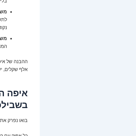
בליל
משק
לתשו
נקוד
משקי
המוח
אלף שקלים, יש
בשבילכ
בואו נפרק את
כל אפיק עם הי