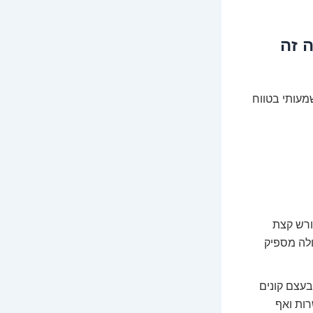
ה זה
מעותי בטווח
ורש קצת
 גדולה מספיק
עצם קונים
רות ואף