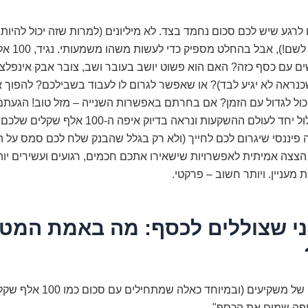
רגע שיש לכם סכום נחמד בצד. לא מיליונים (למרות שזה יכול להיות
הראשון בדרך לשם!)
ים עם כסף כזה? האם הוא פשוט יושב בעובר ושב, צובר אבק אינפלצי
כנראה לא יגיע לבד)? או שאפשר לגרום לו לעבוד בשבילכם? להפוך א
כול לגדול עם הזמן? אם בחרתם באפשרות השנייה – מזל טוב! הגעתם
הנכון. בואו נצלול יחד לעולם ההשקעות ונראה בדיוק איפ
פיננסי שיגרום לכם לחייך (ולא רק בגלל שהבנק שלח לכם סמס על ה
הצצה אמיתית לאפשרויות שישאירו אתכם חכמים, רגועים ועשירים יו
 מעניין. ויותר חשוב – פרקטי.
ני שצוללים לכסף: מה באמת המט
טעות מספר 1 של משקיעים (ובמיוחד כא
פה שמים את הכסף".