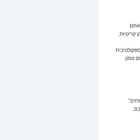
שאתם
 קריטיות.
פקולטיבית
נה, אולי דווקא שם טמון
מחים"
כם.