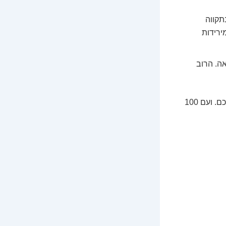
תקווה
ירידות
ה. הרוב
ההבנה של איפה אתם על הסקאלה הזו תעזור לנו לבנות תפריט השקעות שמתאים לכם. ועם 100