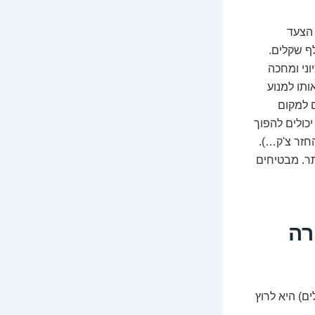
 הצעד
, אבל בהחלט מספיק כדי לעשות משהו משמעותי. נגיד, 100 אלף שקלים.
וני ומחכה
ותו למנוע
 למקום
ה ה-100 אלף שקלים שלכם יכולים להפוך
חזר צ'ק…).
תר. מבטיחים
רה
לה שמתחילים עם סכום כמו 100 אלף שקלים) היא לרוץ