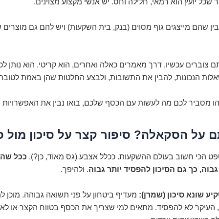
ר שכל יועץ הוא רמאי, חלילה וחס. יש אנשי מקצוע מצוינים.
ן שהם מייצגים גוף מסוים (בנק, בית השקעות) ויש להם גם מוצרים
ם צוברים עכשיו, דרך מאמרים כאלה ואחרים, הוא קריטי. הוא נותן ל
לות הנכונות, להבין את התשובות, ולבצע החלטות שהן באמת לטובת
ו מסביר לכם מה לעשות עם הכסף שלכם, בואו נבין את האפשרויות ב
 על הסקאלה? סיפור קצר על סיכון מול סי
ספט הכי חשוב בעולם ההשקעות. ככלל אצבע (גס מאוד, כן?),
ככל שהס
גבוה, כך גם הסיכון להפסיד יותר גבוה
. ולהיפך.
יע שונא סיכון (שמרן):
מעדיף ביטחון על פני תשואה גבוהה. מוכן 
 העיקר לא להפסיד. מתאים למי שצריך את הכסף בטווח הקצר או לא מ