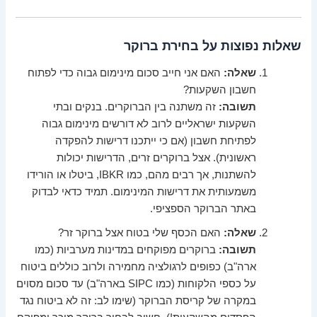
שאלות נפוצות על בחירת ברוקר
שאלה:
האם אני חייב סכום מינימום גבוה כדי לפתוח
חשבון השקעות?
תשובה:
זה משתנה בין הברוקרים. בנקים ובתי
השקעות ישראליים לרוב לא דורשים מינימום גבוה
לפתיחת חשבון (אם כי ייתכנו דרישות להפקדה
ראשונית). אצל ברוקרים זרים, הדרישות יכולות
להשתנות, אך רבים מהם, כמו IBKR, ביטלו או הורידו
משמעותית את דרישות המינימום. תמיד כדאי לבדוק
באתר הברוקר הספציפי.
שאלה:
האם הכסף שלי בטוח אצל ברוקר זר?
תשובה:
ברוקרים מפוקחים במדינות מערביות (כמו
ארה"ב) כפופים לרגולציה מחמירה ולרוב כוללים ביטוח
על כספי הלקוחות (כמו SIPC בארה"ב) עד סכום מסוים
במקרה של קריסת הברוקר (שימו לב: זה לא ביטוח נגד