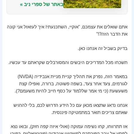
באתר של ספרי ניב »
אתם שואלים את עצמכם, "אוקיי, השתכנעתי! איך לעזאזל אני קונה
את הדבר הזה?!"
בדיוק בשביל זה אנחנו כאן.
תשכחו מכל המדריכים היבשים והמסורבלים שקראתם עד עכשיו.
במאמר הזה, נפרק את תהליך קניית מניית אנבידיה (NVDA)
לגורמים, צעד אחר צעד, בשפה פשוטה, ברורה, ואפילו קצת
משעשעת (כי מי אמר שללמוד על כסף חייב להיות משעמם?).
אנחנו נדאג שתצאו מכאן עם כל הידע הדרוש לכם, בלי להרגיש
שאתם צריכים תואר במתמטיקה פיננסית.
אז תתרווחו, קחו נשימה עמוקה (ואולי איזה קפה חזק), ובואו נצא
למסע אל עבר הפיכתכם למשקיעי אנבידיה (פוטנציאליים, כמובן.