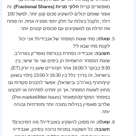
מאפשרים קניית
חלקי מניות (Fractional Shares)
. זה
אומר שאתם יכולים להשקיע סכום קטן יותר, למשל 100
דולר, ולקבל בעלות על חלק יחסי ממניה אחת. זה פותח
את הדלת גם למשקיעים עם סכומים קטנים יותר.
שאלה:
מתי שעות המסחר של אנבידיה? אני יכול
לקנות מתי שבא לי?
תשובה:
אנבידיה נסחרת בבורסת נאסד"ק בארה"ב.
שעות המסחר הרשמיות הן בימים שני עד שישי, בין
9:30 בבוקר ל-16:00 אחר הצהריים שעון ניו יורק (ET).
בישראל, זה בדרך כלל בין 16:30 ל-23:00 (תלוי בשעון
קיץ/חורף בארה"ב ובישראל). אפשר להכניס פקודות גם
מחוץ לשעות המסחר, אך הן ימתינו לפתיחה או יתבצעו
במסחר המקדים/המאוחר (Pre-market/After-hours)
שלרוב מאופיין בנזילות נמוכה יותר ותנודתיות גבוהה
יותר.
שאלה:
זה מסוכן להשקיע באנבידיה? מה הסיכונים?
תשובה:
כל השקעה במניות כרוכה בסיכון, ואנבידיה