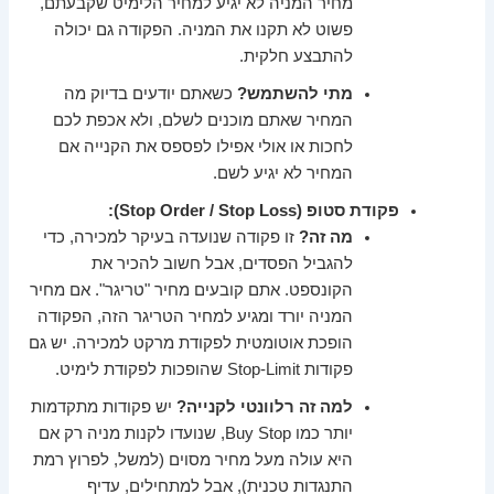
מחיר המניה לא יגיע למחיר הלימיט שקבעתם,
פשוט לא תקנו את המניה. הפקודה גם יכולה
להתבצע חלקית.
מתי להשתמש?
כשאתם יודעים בדיוק מה
המחיר שאתם מוכנים לשלם, ולא אכפת לכם
לחכות או אולי אפילו לפספס את הקנייה אם
המחיר לא יגיע לשם.
פקודת סטופ (Stop Order / Stop Loss):
מה זה?
זו פקודה שנועדה בעיקר למכירה, כדי
להגביל הפסדים, אבל חשוב להכיר את
הקונספט. אתם קובעים מחיר "טריגר". אם מחיר
המניה יורד ומגיע למחיר הטריגר הזה, הפקודה
הופכת אוטומטית לפקודת מרקט למכירה. יש גם
פקודות Stop-Limit שהופכות לפקודת לימיט.
למה זה רלוונטי לקנייה?
יש פקודות מתקדמות
יותר כמו Buy Stop, שנועדו לקנות מניה רק אם
היא עולה מעל מחיר מסוים (למשל, לפרוץ רמת
התנגדות טכנית), אבל למתחילים, עדיף