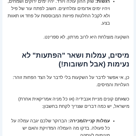
רגשות:
שוק ההון עולה ויורד. יהיו ימים ירוקים ושמחים,
ויהיו ימים אדומים ומלחיצים. חשוב לפתח עור של פיל
ולא לקבל החלטות פזיזות המבוססות על פחד או תאוות
בצע.
השקעה מוצלחת היא לרוב מרתון, לא ספרינט.
מיסים, עמלות ושאר "הפתעות" לא
נעימות (אבל חשובות!)
כן, אי אפשר לדבר על השקעות בלי לדבר על הצד הפחות זוהר:
העלויות והמיסים.
כשאתם קונים מניית אנבידיה (או כל מניה אמריקאית אחרת)
מישראל, יש כמה דברים שצריך לקחת בחשבון:
עמלות קנייה/מכירה:
הברוקר שלכם יגבה עמלה על
כל פעולה. בדקו מה העמלה המדויקת והאם יש
מינימום לעסקה.