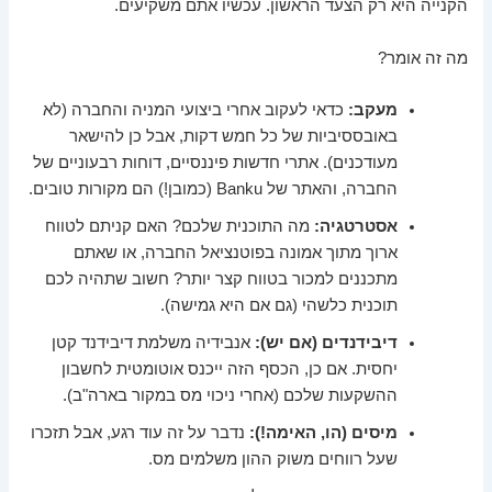
הקנייה היא רק הצעד הראשון. עכשיו אתם משקיעים.
מה זה אומר?
מעקב:
כדאי לעקוב אחרי ביצועי המניה והחברה (לא
באובססיביות של כל חמש דקות, אבל כן להישאר
מעודכנים). אתרי חדשות פיננסיים, דוחות רבעוניים של
החברה, והאתר של Banku (כמובן!) הם מקורות טובים.
אסטרטגיה:
מה התוכנית שלכם? האם קניתם לטווח
ארוך מתוך אמונה בפוטנציאל החברה, או שאתם
מתכננים למכור בטווח קצר יותר? חשוב שתהיה לכם
תוכנית כלשהי (גם אם היא גמישה).
דיבידנדים (אם יש):
אנבידיה משלמת דיבידנד קטן
יחסית. אם כן, הכסף הזה ייכנס אוטומטית לחשבון
ההשקעות שלכם (אחרי ניכוי מס במקור בארה"ב).
מיסים (הו, האימה!):
נדבר על זה עוד רגע, אבל תזכרו
שעל רווחים משוק ההון משלמים מס.