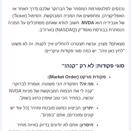
נכנסים לפלטפורמת המסחר של הברוקר שלכם (דרך האתר או
האפליקציה), ומחפשים את המניה המבוקשת. הסימול (Ticker)
של אנבידיה הוא
NVDA
. חשוב לוודא שאתם מסתכלים על המניה
הנסחרת בבורסת נאסד"ק (NASDAQ) בארה"ב.
מצאתם? מצוין. עכשיו תצטרכו להחליט
איך
לקנות. זה לא פשוט
"לחץ כאן וזהו". יש כמה סוגי פקודות עיקריים:
סוגי פקודות: לא רק "קנה!"
פקודת מרקט (Market Order):
מה זה?
הפקודה הכי פשוטה. אומרת לברוקר:
"קנה לי את הכמות המבוקשת של מניות NVDA
עכשיו
, במחיר הכי טוב שזמין כרגע בשוק".
יתרון:
הביצוע כמעט מובטח ומהיר (כל עוד יש
קונים ומוכרים). אתם "בפנים".
חיסרון:
אתם לא יודעים בדיוק באיזה מחיר