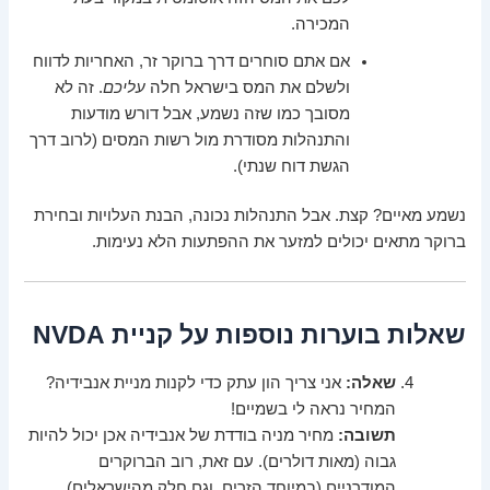
המכירה.
אם אתם סוחרים דרך ברוקר זר, האחריות לדווח
ולשלם את המס בישראל חלה
עליכם
. זה לא
מסובך כמו שזה נשמע, אבל דורש מודעות
והתנהלות מסודרת מול רשות המסים (לרוב דרך
הגשת דוח שנתי).
נשמע מאיים? קצת. אבל התנהלות נכונה, הבנת העלויות ובחירת
ברוקר מתאים יכולים למזער את ההפתעות הלא נעימות.
שאלות בוערות נוספות על קניית NVDA
שאלה:
אני צריך הון עתק כדי לקנות מניית אנבידיה?
המחיר נראה לי בשמיים!
תשובה:
מחיר מניה בודדת של אנבידיה אכן יכול להיות
גבוה (מאות דולרים). עם זאת, רוב הברוקרים
המודרניים (במיוחד הזרים, וגם חלק מהישראלים)