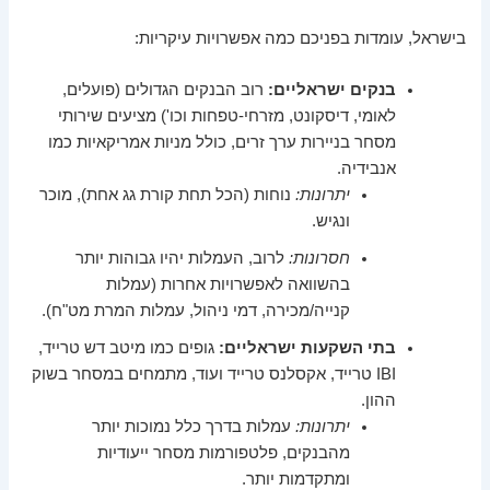
בישראל, עומדות בפניכם כמה אפשרויות עיקריות:
בנקים ישראליים:
רוב הבנקים הגדולים (פועלים,
לאומי, דיסקונט, מזרחי-טפחות וכו') מציעים שירותי
מסחר בניירות ערך זרים, כולל מניות אמריקאיות כמו
אנבידיה.
יתרונות:
נוחות (הכל תחת קורת גג אחת), מוכר
ונגיש.
חסרונות:
לרוב, העמלות יהיו גבוהות יותר
בהשוואה לאפשרויות אחרות (עמלות
קנייה/מכירה, דמי ניהול, עמלות המרת מט"ח).
בתי השקעות ישראליים:
גופים כמו מיטב דש טרייד,
IBI טרייד, אקסלנס טרייד ועוד, מתמחים במסחר בשוק
ההון.
יתרונות:
עמלות בדרך כלל נמוכות יותר
מהבנקים, פלטפורמות מסחר ייעודיות
ומתקדמות יותר.