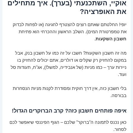
אוקיי, השתכנעתי (בערך). איך מתחילים
את האופרציה?
יופי! החלטתם שאתם רוצים להצטרף לחגיגה (או לפחות לבדוק
את טמפרטורת המים). השלב הראשון וההכרחי הוא פתיחת
חשבון השקעות
.
מה זה חשבון השקעות? חשבו על זה כמו על חשבון בנק, אבל
במקום להחזיק רק שקלים או דולרים, אתם יכולים להחזיק בו
ניירות ערך – כמו מניות (של אנבידיה, למשל!), אג"ח, תעודות סל
ועוד.
בלי חשבון כזה, אין דרך חוקית ומסודרת לקנות מניות הנסחרות
בבורסה.
איפה פותחים חשבון כזה? קרב הברוקרים הגדול!
כאן נכנס לתמונה ה"ברוקר" שלכם – הגוף הפיננסי שיאפשר לכם
לסחור.