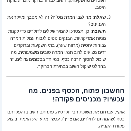
הפסדים מהשקעות!). חשוב לבחור ברוקר מוכר ומפוקח
היטב.
שאלה:
מה לגבי המרת מט"ח? זה לא מסבך ומייקר את
העניינים?
תשובה:
כן, תצטרכו להמיר שקלים לדולרים כדי לקנות
מניות אמריקאיות. הבנקים נוטים לגבות עמלות המרה
גבוהות יחסית (מרווח שער). בתי השקעות וברוקרים
זרים מציעים לרוב תנאי המרה טובים משמעותית, מה
שיכול לחסוך הרבה כסף, במיוחד בסכומים גדולים. זה
בהחלט שיקול חשוב בבחירת הברוקר.
החשבון פתוח, הכסף בפנים. מה
עכשיו? מכניסים פקודה!
אוקיי, עברתם את משוכת הבירוקרטיה, פתחתם חשבון, והפקדתם
כסף (שהמרתם לדולרים, אם צריך). עכשיו מגיע רגע האמת: ביצוע
פקודת הקנייה.