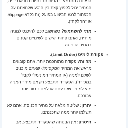
הפקודה תתבצע. במניות תנודתיות כמו אנבידיה,
המחיר יכול לקפוץ קצת בין הרגע שלחצתם על
הכפתור לרגע הביצוע בפועל (זה נקרא Slippage
או "החלקה").
מתי להשתמש?
כשחשוב לכם להיכנס למניה
מיידית, ואתם פחות רגישים לשינויים קטנים
במחיר הכניסה.
פקודת לימיט (Limit Order):
מה זה?
פקודה מתוחכמת יותר. אתם קובעים
מראש את המחיר
המקסימלי
שאתם מוכנים
לשלם למניה (או המחיר המינימלי לקבל
במכירה). הפקודה תתבצע רק אם מחיר המניה
יגיע למחיר שקבעתם או למחיר טוב יותר
עבורכם.
יתרון:
שליטה מלאה על מחיר הכניסה. אתם לא
תשלמו יותר ממה שתכננתם.
חיסרון:
אין הבטחה שהפקודה תתבצע. אם