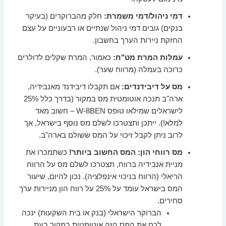
דמי ניהול/דמי משמרת:
חלק מהברוקרים (בעיקר
בנקים) גובים דמי ניהול שנתיים או רבעוניים על עצם
החזקת ניירות הערך בחשבון.
עמלות המרת מט"ח:
כאמור, המרת שקלים לדולרים
כרוכה בעמלה (מרווח שער).
מס על דיבידנדים:
אם תקבלו דיבידנד מאנבידיה,
ארה"ב תנכה אוטומטית מס במקור (בדרך כלל 25%
לישראלים שמילאו טופס W-8BEN – חשוב מאד
למלא!). ייתכן ותצטרכו לשלם מס נוסף בישראל, אך
לרוב ניתן לקבל זיכוי על המס ששולם בארה"ב.
מס רווחי הון:
המס החשוב ביותר!
כשתמכרו את
מניית אנבידיה ברווח, תצטרכו לשלם מס על הרווח
הריאלי (הרווח בניכוי אינפלציה). נכון להיום, שיעור
המס בישראל עומד על 25% על רווח הון מניירות ערך
סחירים.
הברוקר הישראלי (בנק או בית השקעות) ינכה
לכם את המס הזה אוטומטית במקור בעת