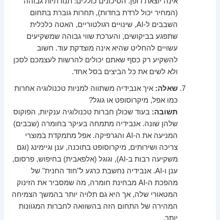
אינה יוצאת דופן. הסיכונים כוללים: תנודתיות גבוהה
(המחיר יכול לרדת בחדות), תחרות גוברת בתחום
השבבים ל-AI, שינויים רגולטוריים, האטה כלכלית
שתפגע בביקושים, והערכת שווי גבוהה שמשקיעים
עשויים להחליט שהיא אינה מוצדקת עוד. חשוב
להשקיע רק כסף שאתם יכולים להרשות לעצמכם לסכן
ולא לשים את כל הביצים בסל אחד.
שאלה:
איך אנבידיה משתווה למניות טכנולוגיה אחרות
כמו אפל, מיקרוסופט או גוגל?
תשובה:
בעוד שכולן חברות טכנולוגיה ענקיות, הפוקוס
שלהן שונה. אנבידיה מתמחה בעיקר בחומרה (שבבים)
המניעה את ה-AI והגרפיקה. אפל מתמקדת במוצרי
צריכה ושירותים, מיקרוסופט בתוכנה, ענן וגיימינג (וגם
משקיעה רבות ב-AI), וגוגל (אלפאבית) בחיפוש, פרסום,
ענן ו-AI. אנבידיה נחשבת כרגע ל"חוד החנית" של
מהפכת ה-AI מבחינת חומרה, מה שמסביר את הזינוק
המטאורי שלה, אך היא גם תלויה יותר בהמשך הצמיחה
המהירה של התחום הזה בהשוואה לחברות המגוונות
יותר.