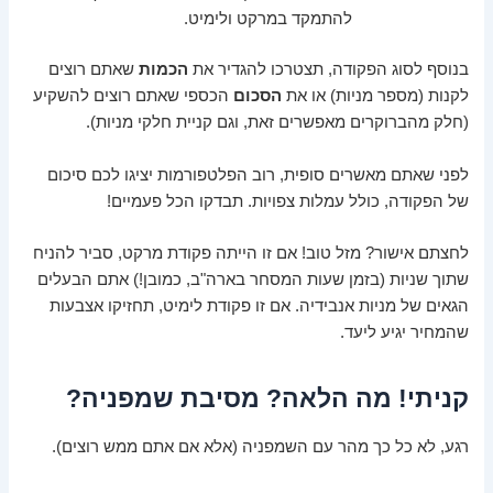
להתמקד במרקט ולימיט.
בנוסף לסוג הפקודה, תצטרכו להגדיר את
הכמות
שאתם רוצים
לקנות (מספר מניות) או את
הסכום
הכספי שאתם רוצים להשקיע
(חלק מהברוקרים מאפשרים זאת, וגם קניית חלקי מניות).
לפני שאתם מאשרים סופית, רוב הפלטפורמות יציגו לכם סיכום
של הפקודה, כולל עמלות צפויות. תבדקו הכל פעמיים!
לחצתם אישור? מזל טוב! אם זו הייתה פקודת מרקט, סביר להניח
שתוך שניות (בזמן שעות המסחר בארה"ב, כמובן!) אתם הבעלים
הגאים של מניות אנבידיה. אם זו פקודת לימיט, תחזיקו אצבעות
שהמחיר יגיע ליעד.
קניתי! מה הלאה? מסיבת שמפניה?
רגע, לא כל כך מהר עם השמפניה (אלא אם אתם ממש רוצים).