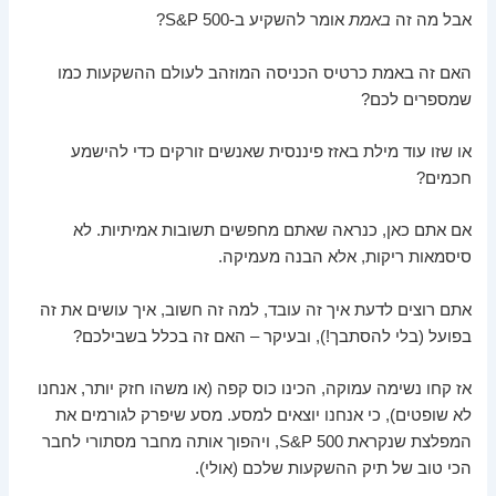
אבל מה זה
באמת
אומר להשקיע ב-S&P 500?
האם זה באמת כרטיס הכניסה המוזהב לעולם ההשקעות כמו
שמספרים לכם?
או שזו עוד מילת באזז פיננסית שאנשים זורקים כדי להישמע
חכמים?
אם אתם כאן, כנראה שאתם מחפשים תשובות אמיתיות. לא
סיסמאות ריקות, אלא הבנה מעמיקה.
אתם רוצים לדעת איך זה עובד, למה זה חשוב, איך עושים את זה
בפועל (בלי להסתבך!), ובעיקר – האם זה בכלל בשבילכם?
אז קחו נשימה עמוקה, הכינו כוס קפה (או משהו חזק יותר, אנחנו
לא שופטים), כי אנחנו יוצאים למסע. מסע שיפרק לגורמים את
המפלצת שנקראת S&P 500, ויהפוך אותה מחבר מסתורי לחבר
הכי טוב של תיק ההשקעות שלכם (אולי).