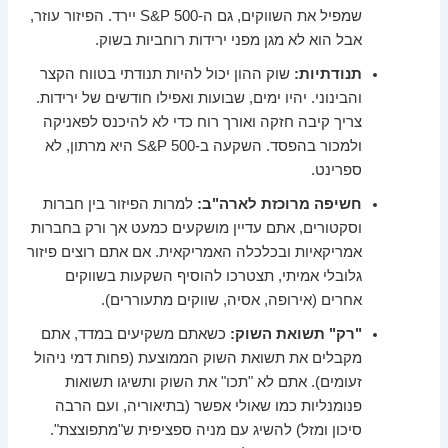
שמפיל את השווקים, גם ה-S&P 500 יירד. הפיזור עוזר,
אבל הוא לא מגן מפני ירידות רוחביות בשוק.
תנודתיות:
שוק ההון יכול להיות תנודתי בטווח הקצר
והבינוני. יהיו ימים, שבועות ואפילו חודשים של ירידות.
צריך קיבה חזקה ואורך רוח כדי לא להיכנס לפאניקה
ולמכור בהפסד. השקעה ב-S&P 500 היא מרתון, לא
ספרינט.
חשיפה מרוכזת לארה"ב:
למרות הפיזור בין חברות
וסקטורים, אתם עדיין מושקעים כמעט אך ורק בחברות
אמריקאיות ובכלכלה האמריקאית. אם אתם רוצים פיזור
גלובלי אמיתי, תצטרכו להוסיף השקעות בשווקים
אחרים (אירופה, אסיה, שווקים מתעוררים).
"רק" תשואת השוק:
כשאתם משקיעים במדד, אתם
מקבלים את תשואת השוק הממוצעת (פחות דמי ניהול
זעומים). אתם לא "תכו" את השוק ותשיגו תשואות
פנומנליות כמו שאולי אפשר (בתיאוריה, ועם הרבה
סיכון ומזל) להשיג עם מניה ספציפית ש"מתפוצצת".