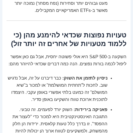
מעט גבוהים יותר וסחירות (נפח מסחר) נמוכה יותר
מאשר ב-ETFs האמריקאיים המקבילים.
טעויות נפוצות שכדאי להימנע מהן (כי
ללמוד מטעויות של אחרים זה יותר זול)
השקעה ב-S&P 500 היא אולי פשוטה יחסית, אבל גם כאן אפשר
ליפול לכמה בורות נפוצים. הנה כמה דברים שכדאי להיזהר מהם:
ניסיון לתזמן את השוק:
כבר דיברנו על זה, אבל נדגיש
שוב. לחכות ל"תחתית המושלמת" או למכור ב"שיא
המושלם" זה כמעט בלתי אפשרי באופן עקבי. היצמדו
לתוכנית ארוכת טווח והשקיעו באופן סדיר.
פאניקה בירידות:
השוק יורד לפעמים. זה טבעי.
התגובה האינסטינקטיבית היא למכור כדי "לעצור את
ההפסד". זו בדרך כלל טעות קלאסית. ירידות הן חלק
מהמשחק, ולמשקיעים לטווח ארוך הן יכולות להיות