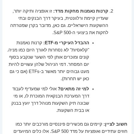
קרנות נאמנות מחקות מדד:
זו אופציה ותיקה יותר,
שעדיין קיימת ורלוונטית, בעיקר דרך הבנקים ובתי
ההשקעות הישראליים. גם כאן, מדובר בקרן שמטרתה
לחקות את ביצועי ה-S&P 500.
ההבדל העיקרי מ-ETF:
קרנות נאמנות
"קלאסיות" לא נסחרות לאורך היום כמו מניה.
קונים ומוכרים אותן לפי השער שנקבע בסוף
יום המסחר. דמי הניהול שלהן עשויים להיות
מעט גבוהים יותר מאשר ב-ETFs (אם כי גם
כאן יש תחרות).
למי זה מתאים?
אולי למי שמעדיף לעבוד
דרך המערכת הבנקאית המוכרת לו, או מי
שבונה תיק השקעות מנוהל דרך יועץ בבנק
או בבית השקעות.
חשוב לציין:
קיימים גם מכשירים פיננסיים מורכבים יותר כמו
חוזים עתידיים ואופציות על מדד S&P 500. אלו כלים המיועדים