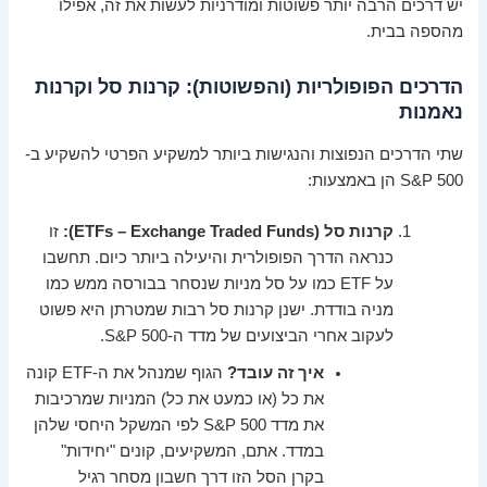
יש דרכים הרבה יותר פשוטות ומודרניות לעשות את זה, אפילו
מהספה בבית.
הדרכים הפופולריות (והפשוטות): קרנות סל וקרנות
נאמנות
שתי הדרכים הנפוצות והנגישות ביותר למשקיע הפרטי להשקיע ב-
S&P 500 הן באמצעות:
קרנות סל (ETFs – Exchange Traded Funds):
זו
כנראה הדרך הפופולרית והיעילה ביותר כיום. תחשבו
על ETF כמו על סל מניות שנסחר בבורסה ממש כמו
מניה בודדת. ישנן קרנות סל רבות שמטרתן היא פשוט
לעקוב אחרי הביצועים של מדד ה-S&P 500.
איך זה עובד?
הגוף שמנהל את ה-ETF קונה
את כל (או כמעט את כל) המניות שמרכיבות
את מדד S&P 500 לפי המשקל היחסי שלהן
במדד. אתם, המשקיעים, קונים "יחידות"
בקרן הסל הזו דרך חשבון מסחר רגיל