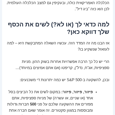
הכלכלה האמריקאית כולה, ובעקיפין גם למצב הכלכלה העולמית.
לכן הוא כזה "ביג דיל".
למה כדאי לך (או לא?) לשים את הכסף
שלך דווקא כאן?
אז הבנו מה זה המדד הזה. עכשיו השאלה המתבקשת היא – למה
לעזאזל שנשקיע בו?
הרי יש כל כך הרבה אפשרויות אחרות בשוק ההון. מניות
ספציפיות, אג"ח, נדל"ן, קריפטו (אם אתם אמיצים במיוחד)…
ובכן, להשקעה ב-S&P 500 יש כמה יתרונות די משכנעים:
פיזור, פיזור, פיזור:
במקום לשים את כל הביצים בסל
אחד (או שניים, או עשרה) של מניות ספציפיות, אתם
מפזרים את ההשקעה שלכם על פני
500
חברות גדולות
ומבוססות במגוון סקטורים. זה אומר שאם חברה אחת