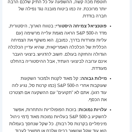
חוטפת מכה קשה, ההשפעה על כל התיק שלכם הרבה
יותר מרוככת. זה כמו ביטוח מובנה נגד נפילה של
חברה בודדת.
פוטנציאל צמיחה היסטורי:
בטווח הארוך, היסטורית,
מדד ה-S&P 500 הראה מגמת עלייה מרשימה (עם
עליות ומורדות בדרך, כמובן). הוא משקף את הצמיחה
הכללית של הכלכלה האמריקאית, שהיא עדיין הכלכלה
הגדולה והחזקה בעולם.
חשוב להדגיש:
ביצועי העבר
אינם ערובה לביצועי העתיד, אבל ההיסטוריה בהחלט
מעודדת.
נזילות גבוהה:
קל מאוד לקנות ולמכור השקעות
שעוקבות אחרי ה-S&P 500 (כמו קרנות סל, נגיע לזה
עוד רגע). אתם לא "תקועים" עם ההשקעה אם תצטרכו
את הכסף.
עלויות נמוכות:
בזכות הפופולריות והתחרות, אפשר
להשקיע ב-S&P 500 בעלויות נמוכות מאוד (דמי ניהול
מינימליים בקרנות סל רבות). כל שקל שנחסך בעמלות
הוא עוד שקל שנשאר בכיס שלכם או ממשיך לעבוד