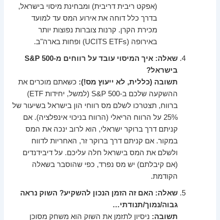
(אפקט ריבית דריבית) ומבחינת מיסוי בישראל,
בדרך כלל דוחה את אירוע המס עד למועד
מכירת הקרן. קרנות צוברות נפוצות יותר
באירופה (UCITS ETFs) ופחות בארה"ב.
שאלה: איך המיסוי עובד על רווחים מ-S&P 500
בישראל?
תשובה (כללית, לא ייעוץ מס!):
כשאתם מוכרים את
ההשקעה שלכם ב-S&P 500 (למשל, יחידות ETF)
ברווח, תצטרכו לשלם מס רווחי הון בישראל בשיעור של
25% על הרווח הריאלי (הרווח בניכוי אינפלציה). אם
קניתם דרך ברוקר ישראלי, הוא לרוב ינכה את המס
במקור. אם קניתם דרך ברוקר זר, האחריות לדווח
ולשלם את המס בישראל חלה עליכם. על דיבידנדים
(אם קיבלתם) יש מס נפרד, כפי שהוסבר בשאלה
הקודמת.
שאלה: האם זה הזמן הנכון להשקיע? השוק נראה
גבוה/נמוך/תנודתי…
תשובה:
ניסיון לתזמן את השוק הוא משחק מסוכן