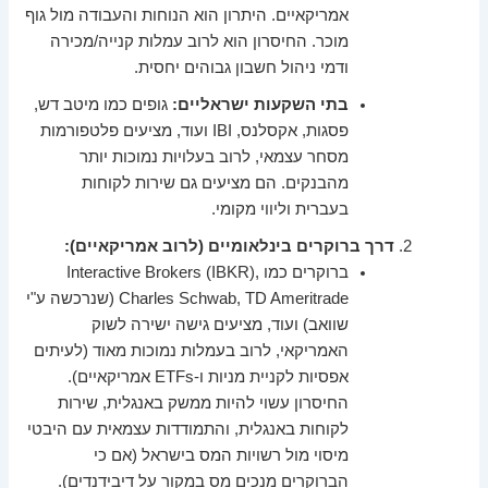
אמריקאיים. היתרון הוא הנוחות והעבודה מול גוף
מוכר. החיסרון הוא לרוב עמלות קנייה/מכירה
ודמי ניהול חשבון גבוהים יחסית.
בתי השקעות ישראליים:
גופים כמו מיטב דש,
פסגות, אקסלנס, IBI ועוד, מציעים פלטפורמות
מסחר עצמאי, לרוב בעלויות נמוכות יותר
מהבנקים. הם מציעים גם שירות לקוחות
בעברית וליווי מקומי.
דרך ברוקרים בינלאומיים (לרוב אמריקאיים):
ברוקרים כמו Interactive Brokers (IBKR),
Charles Schwab, TD Ameritrade (שנרכשה ע"י
שוואב) ועוד, מציעים גישה ישירה לשוק
האמריקאי, לרוב בעמלות נמוכות מאוד (לעיתים
אפסיות לקניית מניות ו-ETFs אמריקאיים).
החיסרון עשוי להיות ממשק באנגלית, שירות
לקוחות באנגלית, והתמודדות עצמאית עם היבטי
מיסוי מול רשויות המס בישראל (אם כי
הברוקרים מנכים מס במקור על דיבידנדים).