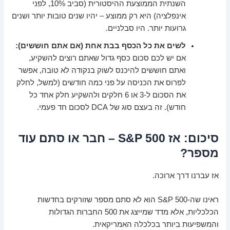
השנתית הממוצעת ההיסטורית (סביב 10%, לפני
אינפלציה) היא רק ממוצע – יהיו שנים טובות יותר ושנים
גרועות יותר. היו סבלניים.
לשים את כל הכסף בבת אחת (אם אתם חוששים):
אם יש לכם סכום כסף גדול שאתם רוצים להשקיע,
ואתם חוששים להיכנס לשוק בנקודה לא טובה, אפשר
לפרוס את הכניסה על פני כמה חודשים (למשל, לחלק
את הסכום ל-3 או 6 חלקים ולהשקיע חלק אחד כל
חודש). זה בעצם סוג של DCA לסכום חד פעמי.
סיכום: אז S&P 500 – חבר או סתם עוד
מספר?
אז עברנו דרך ארוכה.
ראינו שה-S&P 500 הוא לא סתם מספר שזורקים בחדשות
הכלכליות, אלא מדד שמייצג את 500 החברות הגדולות
והמשפיעות ביותר בכלכלה האמריקאית.