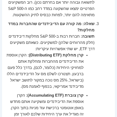
לתשואה גבוהה יותר אם בחרתם נכון). רוב המשקיעים
הפרטיים ימצאו שהשקעה במדד רחב כמו ה-S&P 500
מתאימה להם יותר, לפחות כבסיס לתיק ההשקעות.
שאלה: מה קורה עם הדיבידנדים שהחברות במדד
מחלקות?
תשובה:
חברות רבות ב-S&P 500 מחלקות דיבידנדים
(חלק מהרווחים שלהן) למשקיעים. כשאתם משקיעים
דרך ETF, יש שתי אפשרויות עיקריות:
קרן מחלקת (Distributing ETF):
הקרן אוספת
את הדיבידנדים מהחברות ומחלקת אותם
למחזיקי היחידות (כלומר, לכם), בדרך כלל פעם
ברבעון. תצטרכו לשלם מס על הדיבידנדים הללו
(בישראל, 25% מס נוכה במקור לתושב ישראל
מדיבידנד אמריקאי, בכפוף לאמנת מס).
קרן צוברת (Accumulating ETF):
הקרן
אוספת את הדיבידנדים ומשקיעה אותם מחדש
באופן אוטומטי ברכישת עוד מניות בתוך הקרן.
זה מגדיל את ערך היחידות שלכם לאורך זמן