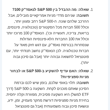
שאלה: מה ההבדל בין S&P 500 לנאסד"ק 100?
תשובה:
שניהם מדדי מניות אמריקאיים מובילים, אבל
ההרכב שלהם שונה. ה-S&P 500 רחב ומגוון יותר,
וכולל 500 חברות מכל הסקטורים (טכנולוגיה, פיננסים,
בריאות, צריכה, תעשייה וכו'). הנאסד"ק 100 מרוכז יותר
וכולל את 100 החברות הלא-פיננסיות הגדולות
שנסחרות בבורסת נאסד"ק, עם דגש חזק מאוד על
חברות טכנולוגיה. לכן הנאסד"ק נחשב תנודתי יותר, עם
פוטנציאל לתשואה גבוהה יותר (אבל גם סיכון גבוה
יותר).
שאלה: האם עדיף להשקיע ב-S&P 500 או לבחור
מניות ספציפיות?
תשובה:
תלוי באופי שלכם, בזמן שיש לכם וברמת
הסיכון שאתם מוכנים לקחת. השקעה ב-S&P 500 (דרך
ETF למשל) היא השקעה פסיבית, מפוזרת וקלה יחסית.
בחירת מניות ספציפיות דורשת מחקר מעמיק, זמן, ידע,
ונושאת סיכון גבוה משמעותית (אבל גם פוטנציאל