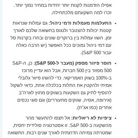
אפילו הזדמנות לקנות יותר יחידות במחיר נמוך יותר.
זכרו למה השקעתם מלכתחילה.
התעלמות מעמלות ודמי ניהול:
גם עמלות שנראות
קטנות יכולות להצטבר ולנגוס בתשואה שלכם לאורך
זמן. השוו עמלות בין ברוקרים שונים ובחרו בקרנות סל
עם דמי ניהול נמוכים ככל האפשר (יש הרבה כאלה
עבור S&P 500).
חוסר פיזור מספק (מעבר ל-S&P 500):
כן, ה-S&P
500 מפוזר בין 500 חברות, אבל הוא עדיין מרוכז
ב-100% בשוק האמריקאי. כדי להשיג פיזור גלובלי
אמיתי ולהקטין את התלות בכלכלה אחת, כדאי לשקול
להוסיף לתיק גם השקעות בשווקים מחוץ לארה"ב
(אירופה, אסיה, שווקים מתעוררים) וגם סוגי נכסים
אחרים (כמו אג"ח).
ציפיות לא ריאליות:
אל תצפו להתעשר מהר
מהשקעה ב-S&P 500. זו אסטרטגיה סולידית יחסית,
שמטרתה צמיחה הדרגתית לאורך שנים רבות. התשואה