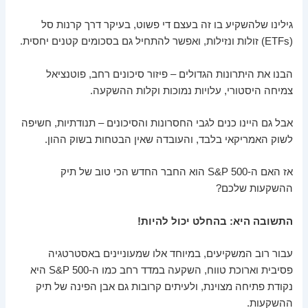
גילינו שלהשקיע בו זה בעצם די פשוט, בעיקר דרך קרנות סל
(ETFs) זולות ונזילות, ואפשר להתחיל גם בסכומים קטנים יחסית.
הבנו את היתרונות הגדולים – פיזור סיכונים רחב, פוטנציאל
צמיחה היסטורי, עלויות נמוכות וקלות ההשקעה.
אבל גם היינו כנים לגבי החסרונות והסיכונים – תנודתיות, חשיפה
לשוק האמריקאי בלבד, והעובדה שאין הבטחות בשוק ההון.
אז האם ה-S&P 500 הוא החבר החדש הכי טוב של תיק
ההשקעות שלכם?
התשובה היא: בהחלט יכול להיות!
עבור רוב המשקיעים, במיוחד אלו שמעוניינים באסטרטגיה
פסיבית וארוכת טווח, השקעה במדד רחב כמו ה-S&P 500 היא
נקודת פתיחה מצוינת, ולעיתים קרובות גם אבן הפינה של תיק
ההשקעות.