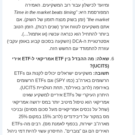
ומיועד לכישלון עבור רוב המשקיעים. האמירה
המפורסמת היא:
"Time in the market beats timing
the market"
(זמן בשוק מנצח תזמון של השוק). אם
אתם משקיעים לטווח ארוך (שנים רבות), הזמן הטוב
ביותר להתחיל הוא כנראה עכשיו (או אתמול…).
אסטרטגיית ה-DCA (השקעה בסכום קבוע באופן עקבי)
עוזרת להתמודד עם החשש הזה.
שאלה: מה ההבדל בין ETF אמריקאי ל-ETF אירי
(UCITS)?
תשובה:
משקיעים ישראלים יכולים לקנות גם ETFs
הרשומים בארה"ב (כמו SPY) וגם ETFs הרשומים
באירופה (לרוב באירלנד, תחת רגולציית UCITS).
היתרון העיקרי של ETFs איריים למשקיע שאינו
אמריקאי הוא טיפול מיטיב יותר במס ירושה אמריקאי
(שחל על נכסים אמריקאיים מעל סכום מסוים) ובניכוי
מס במקור על דיבידנדים (לרוב 15% במקום 25%
מארה"ב ישירות, בכפוף לאמנת מס). רבים מה-ETFs
האירים הם גם "צוברים". החיסרון עשוי להיות דמי ניהול