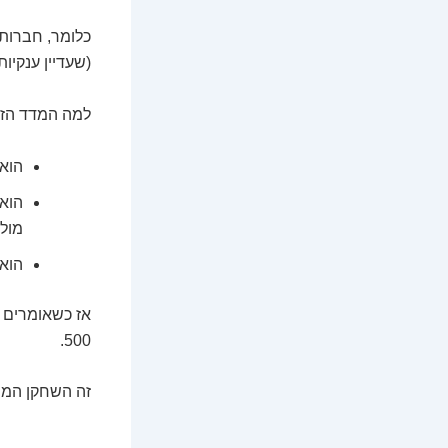
כלומר, חברות 
(שעדיין ענקיות
למה המדד הזה
הוא
מולו
הוא מייצג כ-80% משוו
500.
זה השחקן המרכ