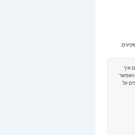
 איך
ל האפשר
ים על