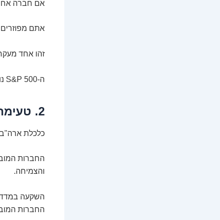
אם חברה אחת 
אתם מפוזרים על
זהו אחד מעקר
ה-S&P 500 נותן לכם את הפיזור הזה על מגש של כסף (או דולרים, במקרה הזה).
2. טעימה מהחלום האמריקאי (בלי ויזה)
כלכלת ארה"ב ה
והצמיחה.
השקעה במדד 
החברות המובי