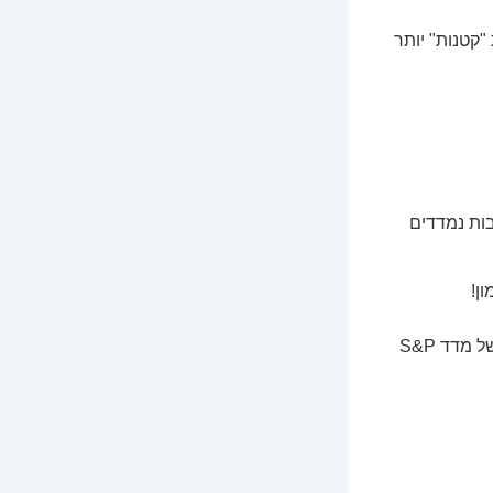
"קטנות" יותר
השקעות רבות נמדדים
אז כשאומרים "השוק עלה" או "השוק ירד", הרבה פעמים מתכוונים בעצם לביצועים של מדד S&P