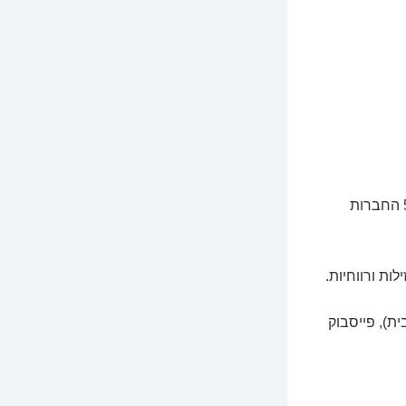
בתוך הסל הזה, חברת Standard & Poor's (זה ה-S&P) הכניסה את המניות של 500 החברות
ות ורווחיות.
ת), פייסבוק