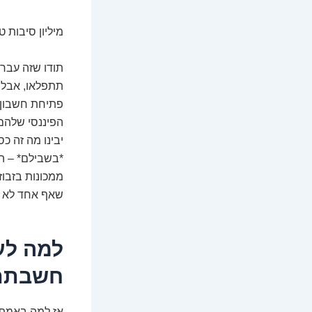
מיליון סיבות 
תודו שזה עבר 
תתפלאו, אבל ה
פתיחת חשבון ב
הפיננסי שלהם,
יבינו מה זה כס
*בשבילם* – הג
ממכונות בזבוז
שאף אחד לא י
חשבתם על
אז למה באמת 