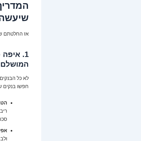
שיעשה 
אז החלטתם שזה
1. איפה
המושלם
לא כל הבנקים 
חפשו בנקים ש
הטב
ריבי
סכו
אפל
ולבצ