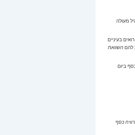
יל מעולה
ואים בעיניים
ת להם
השוואת
סף ביום
וויח כסף