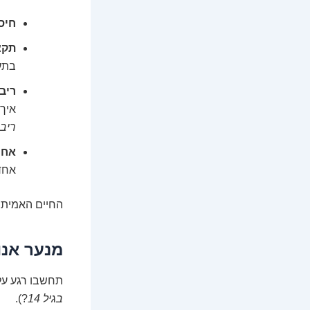
חיסכ
תקצ
בתע
ריבי
איך 
ריבי
אחר
אחד
החיים האמיתיי
מנער אנו
תחשבו רגע על 
בגיל 14
?).