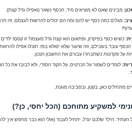
ון:
מבינים שאם לא מוציאים מיד, הכסף נשאר (ואפילו גדל קצת).
יב:
מגלים כמה כסף יש להם ומה הם יכולים להרשות לעצמם. זה תרג
דוף!
ת:
כשיש כסף בפיקדון, ופתאום הוא קצת גדל מעצמו? זו קסם! ילדים ר
הכסף עובד בשבילם, וזה שיעור שלא יסולא בפז. תוכלו אפילו להראו
ות על פקדונות
כשתבחרו עבורם את החשבון הנכון.
יות:
לומדים לשמור על הכרטיס, על הקוד הסודי, ולא לבזבז את כל הכ
.
ם מתחילים כאן, בקטן, ובסביבה מוגנת.
נימי למשקיע מתוחכם (הכל יחסי, כן?)
העתיד. הילד שלכם יגדל, יתחיל לעבוד (אולי הוא כבר מחפש
איך להר