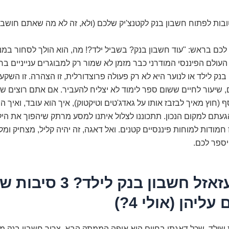
טובות לפתוח חשבון בנק לקטנצ'יק שלכם (ולא, זה לא מה שאתם חושבי
לכם בראש: "עוד חשבון בנק? בשביל ילד?! מה, הוא הולך לסחור במניו
עולם הפיננסי המודרני כבר מזמן לא שמור רק למבוגרים ענייניים בחל
נק לילד או לנוער היא לא רק פעולה פרוצדורלית, זו הצהרה. זו השקע
 שיעור לחיים ששום ספר לימוד לא יצליח להעביר. אם אתם רוצים ש
ף (חוץ מאיך לבזבז אותו על גאדג'טים וטיקטוק), איך הוא עובד, ואיך הו
עתם למקום הנכון. תתכוננו לצלול איתנו למסע מרתק שיהפוך את הי
 חמודות למוחות פיננסיים קטנים. ואל דאגה, זה יהיה קליל, מצחיק ומ
ספר לכם.
למה לעזאזל חשבון בנק לילד? 3 
יהן (אולי 4?)
שילד, שכל דאגתו בחיים היא איפה הממתק הבא, צריך חשבון בנק מש