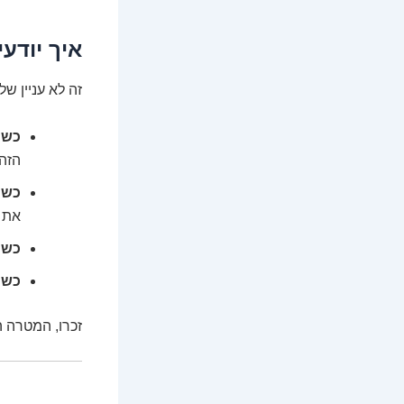
איך יודע
זה לא עניין של
כשה
הזה.
כשה
את ז
כשה
כשה
זכרו, המטרה 