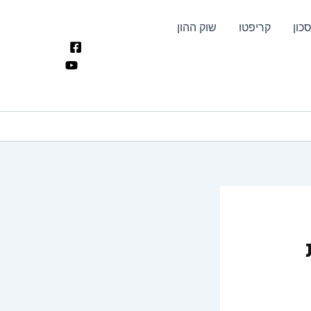
כון
קריפטו
שוק ההון