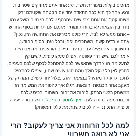
מהכיס בקלות מעוררת חשד. רגע אחד אתם מחזיקים שטר ביד,
ורגע אחר כך הוא כבר התאדה יחד עם הבטחה שקניתם "רק
משהו קטן". אם אתם מרגישים שהכסף שלכם חי חיים משל עצמו,
נודד בין הוצאות לא ברורות ומותיר אתכם עם תהיות בסוף החודש
– אתם ממש לא לבד. הרי כולנו מכירים את התחושה הזו, נכון?
אתם עובדים קשה, משתכרים יפה, ובכל זאת, בסוף החודש,
החשבון נראה כאילו עבר בו עדר פילים מורעבים. מה אם הייתי
אומר לכם שיש דרך פשוטה, אפילו
ממש כיפית
, לשים קץ
לתעלומה הזו? דרך שתאפשר לכם להסתכל לכסף שלכם בעיניים,
להבין לאן כל שקל הולך (ומה הוא עושה שם!), ואפילו להתחיל
לתכנן לו עתיד מזהיר? במאמר הזה, נצלול יחד לעולם המרתק של
מעקב אחר הכנסות והוצאות. תגלו איך להפוך את המשימה הזו
ממשחק בלשי מרתק, לזהות את "חורי השחור" בכיס שלכם,
ולבנות מפה ברורה לעבר
איך לחסוך כסף כל חודש
בצורה יעילה
וכיפית. התכוננו – הולכים לשנות את כללי המשחק!
למה לכל הרוחות אני צריך לעקוב? הרי
אני לא רואה חשבון!