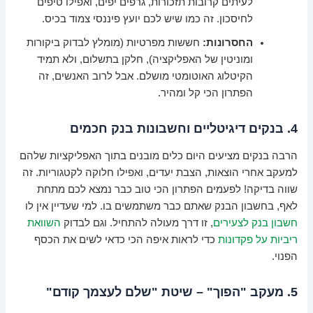
לעיתים קרובות תזכורות, גרפים יפים, ואפילו טיפים
לחיסכון. זה כמו שיש לכם יועץ פיננסי צמוד בכיס.
החסרונות:
חששות מפרטיות (מומלץ לבדוק ביקורות
ומוניטין של האפליקציה), חלקן בתשלום, ולא תמיד
הקיטלוג האוטומטי מושלם. אבל לרוב האנשים, זה
הפתרון הכי קל ומהיר.
4. בנקים דיגיטליים וחשבונות בנק חכמים
הרבה בנקים מציעים היום כלים מובנים בתוך האפליקציות שלהם
למעקב אחרי הוצאות, הצבת יעדים, ואפילו חלוקה לקטגוריות. זה
שווה בדיקה! לפעמים הפתרון הכי טוב כבר נמצא לכם מתחת
לאף, בחשבון הבנק שאתם כבר משתמשים בו. למי שעדיין אין לו
חשבון בנק לצעירים
, זו דרך מעולה להתחיל. וגם לבדוק
השוואת
ריביות על פקדונות
כדי לראות איפה הכי כדאי לשים את הכסף
הפנוי.
5. מעקב "הפוך" – שיטת "שלם לעצמך קודם"