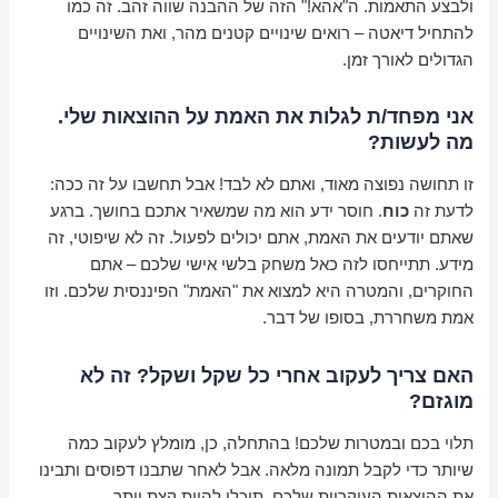
ולבצע התאמות. ה"אהא!" הזה של ההבנה שווה זהב. זה כמו
להתחיל דיאטה – רואים שינויים קטנים מהר, ואת השינויים
הגדולים לאורך זמן.
אני מפחד/ת לגלות את האמת על ההוצאות שלי.
מה לעשות?
זו תחושה נפוצה מאוד, ואתם לא לבד! אבל תחשבו על זה ככה:
לדעת זה
כוח
. חוסר ידע הוא מה שמשאיר אתכם בחושך. ברגע
שאתם יודעים את האמת, אתם יכולים לפעול. זה לא שיפוטי, זה
מידע. תתייחסו לזה כאל משחק בלשי אישי שלכם – אתם
החוקרים, והמטרה היא למצוא את "האמת" הפיננסית שלכם. וזו
אמת משחררת, בסופו של דבר.
האם צריך לעקוב אחרי כל שקל ושקל? זה לא
מוגזם?
תלוי בכם ובמטרות שלכם! בהתחלה, כן, מומלץ לעקוב כמה
שיותר כדי לקבל תמונה מלאה. אבל לאחר שתבנו דפוסים ותבינו
את ההוצאות העיקריות שלכם, תוכלו להיות קצת יותר