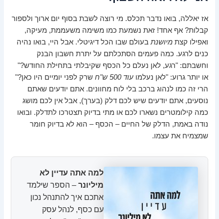
אז יאללה, בואו נדבר תכלס. מי רוצה לשבת בסוף יום ארוך ולספור
קבלות? אף אחד! זאת נשמעת כמו משימה משעממת, מעיקה,
ואפילו קצת
מיושנת
בעולם שבו הכל דיגיטלי. אבל היי, בואו נהיה
כנים לרגע. כמה פעמים הסתכלתם על יתרת חשבון הבנק
וחשבתם: "רגע, לאן נעלם כל הכסף שקיבלתי בתחילת החודש?"
או יותר גרוע: "לאן נעלמו
עוד 500 ש"ח
שרק לפני יומיים היו כאן?"
הרי זה כמו לנהוג ברכב בלי לוח מחוונים. אתם יודעים שאתם
נוסעים, אתם יודעים שיש לכם דלק (בערך), אבל אין לכם מושג
כמה קילומטרים נשארו לכם או מתי בדיוק תצטרכו לתדלק. ובואו
נודה באמת, הדלק של החיים – הכסף – הוא לא בדיוק חומר
שמצמיח את עצמו.
למה אתה עדיין לא
מיליונר
– הספר שילמד
אתכם איך להתנהל נכון
עם כסף, לנהל עסק