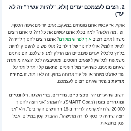
2. הציבו לעצמכם יעדים (ולא, "להיות עשיר" זה לא
יעד)
אוקיי, אז עכשיו אתם מומחים במעקב. אתם יודעים איפה הכסף.
יופי. מה הלאה? למה בכלל אתם עושים את כל זה? כי אתם רוצים
משהו! אתם רוצים
איך לפרוש מוקדם
? אתם רוצים לחסוך לדירה?
לטיול חלומי? אולי לחינוך של הילדים? אולי פשוט להפסיק לחיות
בלחץ כלכלי? יעדים פיננסיים הם הדלק למנוע שלכם. הם נותנים
משמעות לכל שקל שאתם חוסכים, ומוטיבציה לכל הוצאה מיותרת
שאתם מונעים. כשהיעד מול העיניים, פתאום קל יותר לוותר על
עוד גאדג'ט מיותר או על עוד ארוחה בחוץ. זה לא ויתור, זו
בחירה
מודעת
בעתיד שאתם רוצים לעצמכם.
חשוב שהיעדים יהיו
ספציפיים, מדידים, ברי השגה, רלוונטיים
ומוגדרים בזמן
(SMART Goals). לדוגמה: "אני רוצה לחסוך
20,000 ש"ח למקדמה לדירה ב-18 החודשים הקרובים", ולא "אני
רוצה שיהיה לי כסף לדירה מתישהו". ההבדל קטן במילים, אבל
ענק בתוצאות.