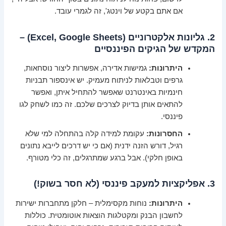
אם אתם בקטע של וינטג', זה לגמרי עובד.
2. גליונות אלקטרוניים (Excel, Google Sheets) –
המקדש של הגיקים הפיננסיים
היתרונות:
גמישות אדירה, אפשרות ליצור נוסחאות,
גרפים וטבלאות לניתוח מעמיק. יש אינספור תבניות
חינמיות באינטרנט שאפשר להתחיל איתן, ואפשר
להתאים אותן בדיוק לצרכים שלכם. זה כמו לשחק לגו
פיננסי.
החסרונות:
עקומת למידה קלה בהתחלה למי שלא
רגיל, דורש הזנה ידנית (אם כי יש דרכים לייבא נתונים
באופן חלקי). אבל ברגע שמתרגלים, זה כלי מטורף.
3. אפליקציות למעקב פיננסי (לא חסר בשוק!)
היתרונות:
נוחות מקסימלית – חלקן מתחברות ישירות
לחשבון הבנק ומקטלגות הוצאות אוטומטית. כוללות