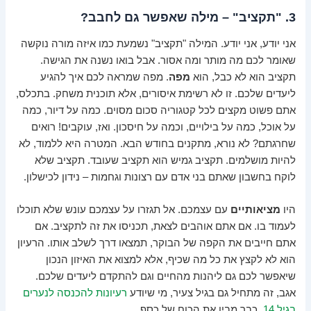
3. "תקציב" – מילה שאפשר גם לחבב?
אני יודע, אני יודע. המילה "תקציב" נשמעת כמו איזה מורה נוקשה
שאומר לכם מה מותר ומה אסור. אבל בואו נשנה את הגישה.
תקציב הוא לא כבל, הוא
מפה
. מפה שמראה לכם איך להגיע
ליעדים שלכם. זו לא רשימת איסורים, אלא תוכנית משחק. בתכלס,
אתם פשוט מקצים לכל קטגוריה סכום מסוים. כמה על דיור, כמה
על אוכל, כמה על בילויים, וכמה על חיסכון. ואז, עוקבים! רואים
שחרגתם? לא נורא, מתקנים בחודש הבא. המטרה היא ללמוד, לא
להיות מושלמים. תקציב גמיש הוא תקציב שעובד. תקציב שלא
לוקח בחשבון שאתם בני אדם עם רצונות וגחמות – נידון לכישלון.
היו
מציאותיים
עם עצמכם. אל תגזרו על עצמכם עונש שלא תוכלו
לעמוד בו. אם אתם אוהבים לצאת, תכניסו את זה לתקציב. אם
אתם חייבים את הקפה של הבוקר, תמצאו דרך לשלב אותו. הרעיון
הוא לא לקצץ את כל מה שכיף, אלא למצוא את האיזון הנכון
שיאפשר לכם גם ליהנות מהחיים וגם להתקדם ליעדים שלכם.
אגב, זה מתחיל גם בגיל צעיר, מי שיודע
רעיונות להכנסה לנערים
בגיל 14
, כבר מבין את הכוח של כסף.