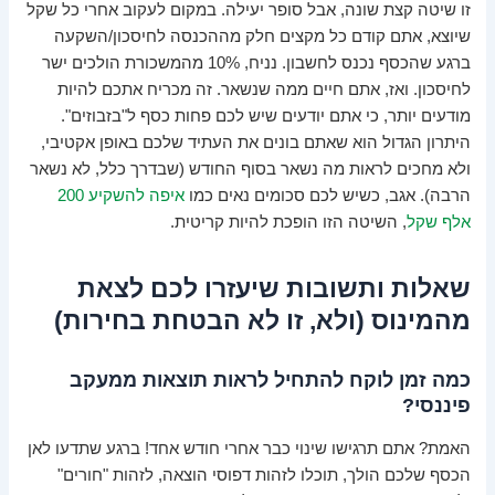
זו שיטה קצת שונה, אבל סופר יעילה. במקום לעקוב אחרי כל שקל
שיוצא, אתם קודם כל מקצים חלק מההכנסה לחיסכון/השקעה
ברגע שהכסף נכנס לחשבון. נניח, 10% מהמשכורת הולכים ישר
לחיסכון. ואז, אתם חיים ממה שנשאר. זה מכריח אתכם להיות
מודעים יותר, כי אתם יודעים שיש לכם פחות כסף ל"בזבוזים".
היתרון הגדול הוא שאתם בונים את העתיד שלכם באופן אקטיבי,
ולא מחכים לראות מה נשאר בסוף החודש (שבדרך כלל, לא נשאר
הרבה). אגב, כשיש לכם סכומים נאים כמו
איפה להשקיע 200
אלף שקל
, השיטה הזו הופכת להיות קריטית.
שאלות ותשובות שיעזרו לכם לצאת
מהמינוס (ולא, זו לא הבטחת בחירות)
כמה זמן לוקח להתחיל לראות תוצאות ממעקב
פיננסי?
האמת? אתם תרגישו שינוי כבר אחרי חודש אחד! ברגע שתדעו לאן
הכסף שלכם הולך, תוכלו לזהות דפוסי הוצאה, לזהות "חורים"