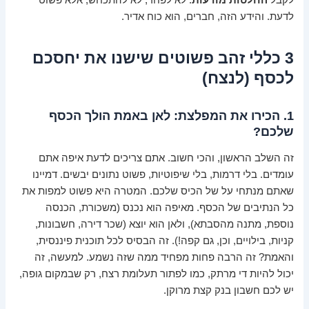
לקבל
החלטות מודעות
. לא לפחד, לא להתכחש, אלא פשוט
לדעת. והידע הזה, חברים, הוא כוח אדיר.
3 כללי זהב פשוטים שישנו את יחסכם
לכסף (לנצח)
1. הכירו את המפלצת: לאן באמת הולך הכסף
שלכם?
זה השלב הראשון, והכי חשוב. אתם צריכים לדעת איפה אתם
עומדים. בלי דרמות, בלי שיפוטיות, פשוט נתונים יבשים. דמיינו
שאתם מנתחי על של הכיס שלכם. המטרה היא פשוט למפות את
כל הנתיבים של הכסף. מאיפה הוא נכנס (משכורת, הכנסה
נוספת, מתנה מהסבתא), ולאן הוא יוצא (שכר דירה, חשבונות,
קניות, בילויים, וכן, גם קפה!). זה הבסיס לכל תוכנית פיננסית,
והאמת? זה הרבה פחות מפחיד ממה שזה נשמע. למעשה, זה
יכול להיות די מרתק, כמו לפתור תעלומת רצח, רק שבמקום גופה,
יש לכם חשבון בנק קצת מרוקן.