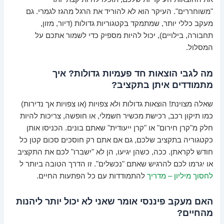
"משוחררים". העיקר הוא לא להוריד את הרגל מהגז לגמרי. גם
מעקב כללי יותר, שמתמקד בקטגוריות גדולות (דיור, מזון,
תחבורה, בילויים), יכול להיות מספיק כדי לשמור אתכם על
המסלול.
מה לגבי הוצאות חד פעמיות גדולות? איך
מתמודדים איתן בתקציב?
שאלה מצוינת! הוצאות גדולות ולא צפויות (או צפויות אך נדירות)
כמו תיקון רכב, רכישת מכשיר חשמלי, או חופשה, צריכות להיות
חלק מ"קרן חירום" או "קרן ייעודית" שאתם בונים. הכניסו אותן
כקטגוריה בתקציב שלכם, גם אם אתם רק חוסכים סכום קטן כל
חודש לקראתן. ככה, כשהן יגיעו, הן לא "ישברו" לכם את התקציב
או יגרמו לכם להרגיש שאתם "נכשלים". זו הדרך הטובה ביותר ל
לחסוך מיליון – מדריך
להתמודדות עם כל הפתעות החיים.
האם מעקב פיננסי אומר שאני לא יכול יותר ליהנות
מהחיים?