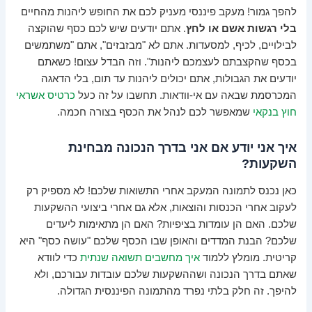
להפך גמור! מעקב פיננסי מעניק לכם את החופש ליהנות מהחיים
בלי רגשות אשם או לחץ
. אתם יודעים שיש לכם כסף שהוקצה
לבילויים, לכיף, למסעדות. אתם לא "מבזבזים", אתם "משתמשים
בכסף שהקצבתם לעצמכם ליהנות". וזה הבדל עצום! כשאתם
יודעים את הגבולות, אתם יכולים ליהנות עד תום, בלי הדאגה
המכרסמת שבאה עם אי-וודאות. תחשבו על זה כעל
כרטיס אשראי
חוץ בנקאי
שמאפשר לכם לנהל את הכסף בצורה חכמה.
איך אני יודע אם אני בדרך הנכונה מבחינת
השקעות?
כאן נכנס לתמונה המעקב אחרי התשואות שלכם! לא מספיק רק
לעקוב אחרי הכנסות והוצאות, אלא גם אחרי ביצועי ההשקעות
שלכם. האם הן עומדות בציפיות? האם הן מתאימות ליעדים
שלכם? הבנת המדדים והאופן שבו הכסף שלכם "עושה כסף" היא
קריטית. מומלץ ללמוד
איך מחשבים תשואה שנתית
כדי לוודא
שאתם בדרך הנכונה ושההשקעות שלכם עובדות עבורכם, ולא
להיפך. זה חלק בלתי נפרד מהתמונה הפיננסית הגדולה.