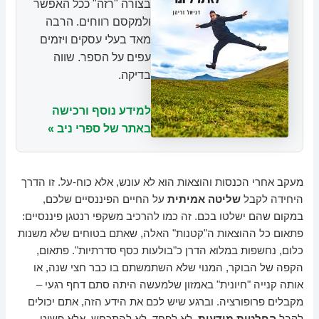
בצורה "רזה" ככל האפשר
ולמקסם רווחים. הרבה
מאד בעלי עסקים ויזמים
עפים על הספר. שווה
בדיקה.
למידע נוסף ורכישה
באתר של ספרי ניב »
מעקב אחרי הכנסות והוצאות הוא לא עונש, אלא כוח-על. זו הדרך
היחידה לקבל
שליטה אמיתית
על החיים הפיננסיים שלכם,
במקום שהם ישלטו בכם. זה כמו להרכיב משקפי רנטגן פיננסיים:
פתאום כל ההוצאות ה"קטנות" האלה, שאתם בטוחים שלא משנות
כלום, נחשפות במלוא הדרן כ"בולעות כסף סדרתיות". פתאום,
הקפה של הבוקר, המנוי שלא השתמשתם בו כבר חצי שנה, או
אותה קנייה "חיונית" באמזון שלמעשה היתה סתם דחף רגעי –
מקבלים פרופורציה. וברגע שיש לכם את הידע הזה, אתם יכולים