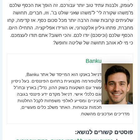
לעומק, ולבנות עתיד טוב יותר עבורכם. זה הופך את הכסף שלכם
מ"משהו שקורה לי" ל"משהו שאני שולט בו". וזו, חברים, תחושה
שלעיתים קרובות שווה הרבה יותר מכל סכום כסף. אז קדימה, קחו
מחברת, פתחו גיליון אלקטרוני, או הורידו אפליקציה. התחילו היום.
הכסף שלכם (וכיסכם) יודו לכם. והכי חשוב? אתם תודו לעצמכם.
כי מי לא אוהב תחושה של שליטה וחופש?
Banku
דניאל באנקו הוא המייסד של אתר Banku,
פלטפורמה מקצועית בתחום הפיננסים. בעל ניסיון
עשיר עם השקעות בשוק ההון, נדל"ן בארץ ובחו"ל
וגם כלכלי אישי. דניאל מקדם ידע פיננסי בגובה
העיניים ומסייע לאלפי משפחות לקבל החלטות
חכמות ובטוחות. האתר משלב כלים מעשיים,
מדריכים ועדכונים מהשטח.
פוסטים קשורים לנושא: