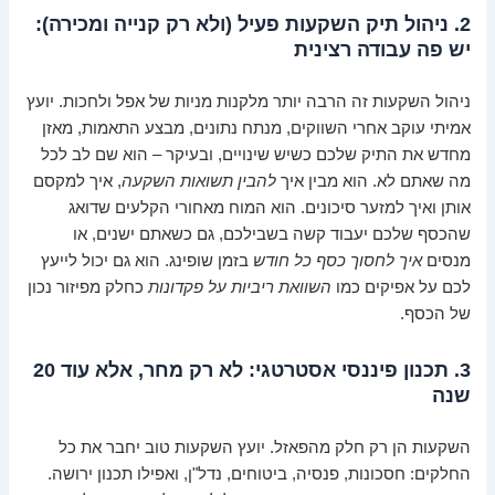
2. ניהול תיק השקעות פעיל (ולא רק קנייה ומכירה):
יש פה עבודה רצינית
ניהול השקעות זה הרבה יותר מלקנות מניות של אפל ולחכות. יועץ
אמיתי עוקב אחרי השווקים, מנתח נתונים, מבצע התאמות, מאזן
מחדש את התיק שלכם כשיש שינויים, ובעיקר – הוא שם לב לכל
מה שאתם לא. הוא מבין איך
להבין תשואות השקעה
, איך למקסם
אותן ואיך למזער סיכונים. הוא המוח מאחורי הקלעים שדואג
שהכסף שלכם יעבוד קשה בשבילכם, גם כשאתם ישנים, או
מנסים
איך לחסוך כסף כל חודש
בזמן שופינג. הוא גם יכול לייעץ
לכם על אפיקים כמו
השוואת ריביות על פקדונות
כחלק מפיזור נכון
של הכסף.
3. תכנון פיננסי אסטרטגי: לא רק מחר, אלא עוד 20
שנה
השקעות הן רק חלק מהפאזל. יועץ השקעות טוב יחבר את כל
החלקים: חסכונות, פנסיה, ביטוחים, נדל"ן, ואפילו תכנון ירושה.