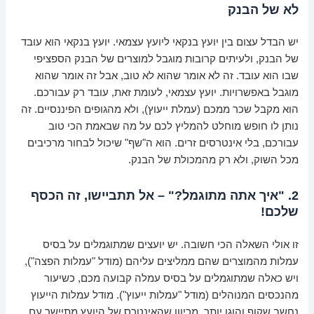
לא של הבנק
יש הבדל עצום בין יועץ בנקאי ליועץ עצמאי. יועץ בנקאי הוא עובד
של הבנק, ולעיתים קרובות מוגבל למוצרים של הבנק הספציפי
שבו הוא עובד. זה לא אומר שהוא לא טוב, אבל זה אומר שהוא
מוגבל באפשרויות. יועץ עצמאי, לעומת זאת, עובד רק עבורכם.
הוא מקבל שכר ממכם (עמלת ייעוץ), ולא מהגופים הפיננסיים. זה
נותן לו חופש מוחלט להמליץ לכם על מה שבאמת הכי טוב
עבורכם, בלי אינטרסים זרים. הוא ה"שף" שיכול לבחור מרכיבים
מכל השוק, ולא רק מהמכולת של הבנק.
2. "איך אתה מתוגמל?" – אל תתביישו, זה הכסף
שלכם!
זו אולי השאלה הכי חשובה. יש יועצים שמתוגמלים על בסיס
עמלות מהמוצרים שהם ממליצים עליהם (מודל "עמלות הפצה"),
ויש כאלה שמתוגמלים על בסיס עמלה קבועה מכם, כשיעור
מהנכסים המנוהלים (מודל "עמלות ייעוץ"). מודל עמלות הייעוץ
נחשב שקוף והוגן יותר, מכיוון שהאינטרס של היועץ מתיישר עם