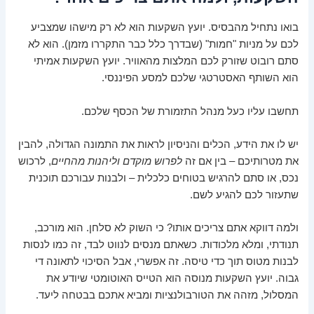
בואו נתחיל מהבסיס. יועץ השקעות הוא לא רק מישהו שמצביע
לכם על מניות "חמות" (שבדרך כלל כבר התקררו מזמן). הוא לא
סתם רובוט שזורק לכם המלצות מהאוויר. יועץ השקעות אמיתי
הוא השותף האסטרטגי שלכם למסע הפיננסי.
תחשבו עליו כעל מנהל התזמורת של הכסף שלכם.
יש לו את הידע, הכלים והניסיון לראות את התמונה הגדולה, להבין
את מטרותיכם – בין אם זה
לפרוש מוקדם וליהנות מהחיים
, לרכוש
נכס, או סתם להרגיש בטוחים כלכלית – ולבנות עבורכם תוכנית
שתעזור לכם להגיע לשם.
ולמה דווקא אתם צריכים אותו? כי השוק לא סלחן. הוא מורכב,
תנודתי, ומלא מלכודות. כשאתם מנסים לנווט לבד, זה כמו לנסות
לבנות מטוס תוך כדי טיסה. זה אפשרי, אבל הסיכוי לתאונה די
גבוה. יועץ השקעות מנוסה הוא הטייס האוטומטי שיודע את
המסלול, מזהה את הטורבולנציות ומביא אתכם בבטחה ליעד.