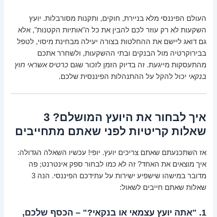
העולם הפיננסי מלא בניירת, חוקים, ותקנות מסורבלות. יועץ
השקעות לא רק עוזר לכם להבין את כל ה"אותיות הקטנות", אלא
גם דואג ליישם את ההחלטות בצורה יעילה מבחינת מיסוי, לטפל
בבירוקרטיה מול הבנקים ובתי ההשקעות, ולשחרר אתכם
מהתעסקות מייגעת. זה בדיוק הזמן לזכור שגם
כרטיס אשראי חוץ
בנקאי
יכול להקל על ההתנהלות הפיננסית שלכם.
איך לבחור את היועץ המושלם? 3
שאלות קריטיות לפני שאתם מתחייבים
אז השתכנעתם שאתם צריכים יועץ. יופי! עכשיו השאלה הגדולה:
איך מוצאים את האחד? זה לא כמו לבחור ספק אינטרנט; פה
מדובר במישהו שישפיע ישירות על עתידכם הפיננסי. הנה 3
שאלות שאתם חייבים לשאול:
1. "אתה יועץ עצמאי או בנקאי?" – הכסף שלכם,