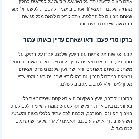
אתם רוצים לדעת יותר על
השוואת ריביות על פקדונות
כחלק
מהתיק שלכם – תשאלו! יועץ טוב ישמח להסביר, לפשט, ולדאוג
שאתם מבינים כל החלטה. אתם צריכים לצאת מכל פגישה
בהרגשה שאתם חכמים יותר.
בדקו מדי פעם: ודאו שאתם עדיין באותו עמוד
קבעו פגישות תקופתיות עם היועץ שלכם. עברו על התיק, על
התוכנית, ובחנו אם היעדים עדיין רלוונטיים. השוק משתנה, החיים
משתנים, ואתם משתנים. ודאו שהיועץ שלכם מעודכן ושאתם
נמצאים במסלול הנכון. זה כמו לוודא שהטייס האוטומטי עדיין
מכוון ליעד, ולא לסיבוב מסביב לעולם.
בסופו של דבר, יועץ השקעות הוא לא קסם שיפתור את כל
בעיותיכם ביום אחד. הוא שותף למסע, מומחה שיעזור לכם לנווט
במבוך הפיננסי המורכב, ולבנות לכם עתיד כלכלי בטוח ומשגשג.
השקיעו בו, והוא ישקיע בכם. ותאמינו לי, זו השקעה שתשתלם
לכם בגדול.