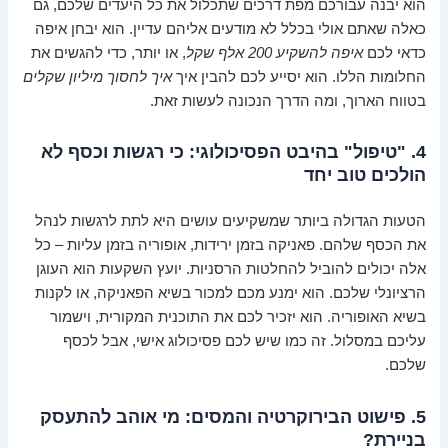
הוא יבנה עבורכם מפת דרכים שתכלול את כל היעדים שלכם, גם
כאלה שאתם אולי בכלל לא מודעים אליהם עדיין. הוא יבחן איפה
כדאי לכם
איפה להשקיע 200 אלף שקל
, או יותר, כדי להגשים את
החלומות הללו. הוא יסייע לכם להבין איך
איך לחסוך מיליון שקלים
בטווח הארוך, ומה הדרך הנכונה לעשות זאת.
4. "טיפול" בהיבט הפסיכולוגי: כי רגשות וכסף לא
הולכים טוב יחד
הטעות הגדולה ביותר שמשקיעים עושים היא לתת לרגשות לנהל
את הכסף שלהם. פאניקה בזמן ירידות, אופוריה בזמן עליות – כל
אלה יכולים להוביל להחלטות הרסניות. יועץ השקעות הוא העוגן
הרציונלי שלכם. הוא ימנע מכם למכור בשיא הפאניקה, או לקנות
בשיא האופוריה. הוא יזכיר לכם את התוכנית המקורית, וישמור
עליכם במסלול. זה כמו שיש לכם פסיכולוג אישי, אבל לכסף
שלכם.
5. פישוט הבירוקרטיה והמסים: מי אוהב להתעסק
בניירת?