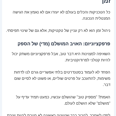
זמן
כל הטכניקות והכלים בעולם לא יעזרו אם לא נאמץ את הגישה
המנטלית הנכונה.
ניהול זמן הוא לא רק עניין של טקטיקות, אלא גם של שינוי תפיסתי.
פרפקציוניזם: האויב המושלם (מדי) של הספק
השאיפה למצוינות היא דבר טוב, אבל פרפקציוניזם משתק יכול
להיות קטלני לפרודוקטיביות.
הפחד לא לעמוד בסטנדרטים בלתי אפשריים גורם לנו לדחות
משימות, להתעכב על פרטים שוליים, או פשוט לא לסיים שום
דבר.
האמת? "מספיק טוב" שהושלם עכשיו, כמעט תמיד עדיף על
"מושלם" שלא הושלם לעולם.
למדו לשחרר, להכיר בכך שטיוטה ראשונה לא חייבת להיות יצירת