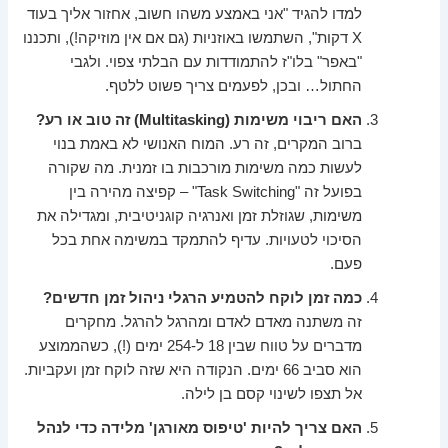
למדו להגיד "אני באמצע משהו חשוב, אחזור אליך בעוד
X דקות", השתמשו באוזניות (גם אם אין מוזיקה!), ותכננו
"באפר" בלו"ז להתמודדות עם הבלתי צפוי. ולגבי
החתול… ובכן, לפעמים צריך פשוט ללטף.
האם ריבוי משימות (Multitasking) זה טוב או רע?
ברוב המקרים, זה רע. המוח האנושי לא באמת בנוי
לעשות כמה משימות מורכבות בו זמנית. מה שקורה
בפועל זה "Task Switching" – קפיצה מהירה בין
משימות, שגוזלת זמן ואנרגיה קוגניטיבית, ומגדילה את
הסיכוי לטעויות. עדיף להתמקד במשימה אחת בכל
פעם.
כמה זמן לוקח להטמיע הרגלי ניהול זמן חדשים?
זה משתנה מאדם לאדם ומהרגל להרגל. מחקרים
מדברים על טווח שבין 18 ל-254 ימים (!), כשהממוצע
הוא סביב 66 ימים. הנקודה היא שזה לוקח זמן ועקביות.
אל תצפו לשינוי קסם בן לילה.
האם צריך להיות 'טיפוס מאורגן' מלידה כדי לנהל