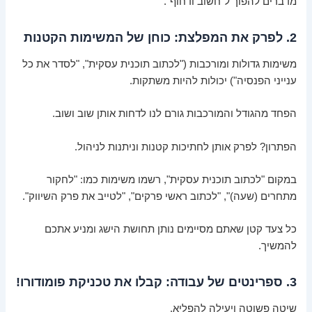
מדברים להפוך ל"חשוב ודחוף".
2. לפרק את המפלצת: כוחן של המשימות הקטנות
משימות גדולות ומורכבות ("לכתוב תוכנית עסקית", "לסדר את כל
ענייני הפנסיה") יכולות להיות משתקות.
הפחד מהגודל והמורכבות גורם לנו לדחות אותן שוב ושוב.
הפתרון? לפרק אותן לחתיכות קטנות וניתנות לניהול.
במקום "לכתוב תוכנית עסקית", רשמו משימות כמו: "לחקור
מתחרים (שעה)", "לכתוב ראשי פרקים", "לטייב את פרק השיווק".
כל צעד קטן שאתם מסיימים נותן תחושת הישג ומניע אתכם
להמשיך.
3. ספרינטים של עבודה: קבלו את טכניקת פומודורו!
שיטה פשוטה ויעילה להפליא.