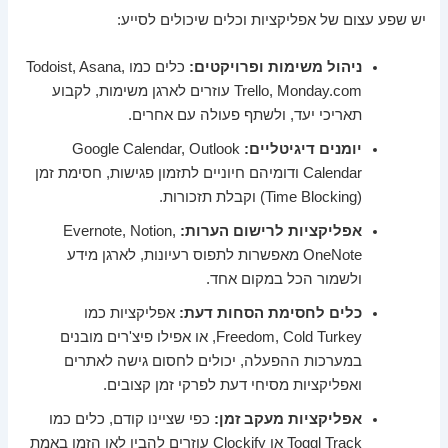
יש שפע עצום של אפליקציות וכלים שיכולים לסייע:
ניהול משימות ופרויקטים:
כלים כמו Todoist, Asana,
Trello, Monday.com עוזרים לארגן משימות, לקבוע
תאריכי יעד, ולשתף פעולה עם אחרים.
יומנים דיגיטליים:
Google Calendar, Outlook
Calendar ודומיהם חיוניים לתזמון פגישות, חסימת זמן
(Time Blocking) וקבלת תזכורות.
אפליקציות לרישום הערות:
Evernote, Notion,
OneNote מאפשרות לתפוס רעיונות, לארגן מידע
ולשמור הכל במקום אחד.
כלים לחסימת הסחות דעת:
אפליקציות כמו
Freedom, Cold Turkey, או אפילו פיצ'רים מובנים
במערכות ההפעלה, יכולים לחסום גישה לאתרים
ואפליקציות מסיחי דעת לפרקי זמן קצובים.
אפליקציות מעקב זמן:
כפי שציינו קודם, כלים כמו
Toggl Track או Clockify עוזרים להבין לאן הזמן באמת