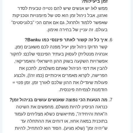
זמן ביעילות?
ממש לא! יש אנשים שיש להם נטייה טבעית לסדר
וארגון, אבל ניהול זמן הוא סט של מיומנויות וטכניקות
שאפשר ללמוד ולתרגל, גם אם אתם הכי "בלגניסטים"
בעולם. זה עניין של בחירה ואימון.
איך כל זה קשור לאתר פיננסי כמו Banku?
קשר הדוק! ניהול זמן יעיל מפנה לכם משאבים (זמן,
אנרגיה מנטלית) לעסוק בעתיד הפיננסי שלכם: לחקור
אפשרויות השקעה בשוק ההון הישראלי והאמריקאי,
להבין את דמי הניהול שאתם משלמים, לתכנן את
הפרישה, לקרוא מאמרים איכותיים (כמו זה!), ולבצע
פעולות שיגדילו את ההון שלכם לאורך זמן. זמן פנוי =
הזדמנות לצמיחה פיננסית.
מה הטעות הכי נפוצה שאנשים עושים בניהול זמן?
כנראה הניסיון להיות מושלם. מחפשים את השיטה
ה"אחת והיחידה", מתייאשים כשלא מצליחים לעמוד
בתוכנית במאה אחוז, או דוחים את ההתחלה עד
ש"יהיה זמן" (שלא מגיע). הסוד הוא להתחיל, להיות