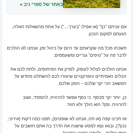
באתר של ספרי ניב »
אם עניתם "כן!" (או אפילו "בערך…") על אחת מהשאלות האלה,
הגעתם למקום הנכון.
תשכחו מכל מה שקראתם עד היום על ניהול זמן. אנחנו לא הולכים
לדבר פה על "טיפים" גנריים ומשעממים.
אנחנו הולכים לצלול לעומק, לפרק את המיתוסים, ולתת לכם את
הכלים האמיתיים והפרקטיים שיעזרו לכם להשתלט מחדש על
המשאב הכי יקר שלכם – הזמן שלכם.
כן, יותר יקר מכסף. כי כסף אפשר להרוויח, להפסיד, ושוב
להרוויח. זמן? הוא הולך ולא חוזר.
אז תכינו קפה (או תה, אנחנו לא שופטים), תפנו כמה דקות (אירוני,
נכון?), ובואו נצא למסע שישנה את הדרך בה אתם חושבים על
הזמן שלכם – ולגמרי במובן החיובי!