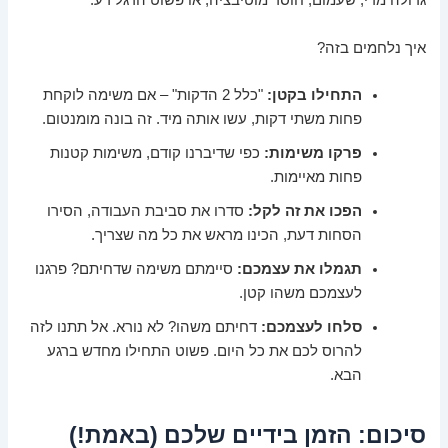
גדולה מדי, שעמום, חוסר מוטיבציה, או פשוט הרגל רע.
איך נלחמים בזה?
התחילו בקטן:
"כלל 2 הדקות" – אם משימה לוקחת
פחות משתי דקות, עשו אותה מיד. זה בונה מומנטום.
פרקו משימות:
כפי שדיברנו קודם, משימות קטנות
פחות מאיימות.
הפכו את זה לקל:
סדרו את סביבת העבודה, הסירו
הסחות דעת, הכינו מראש את כל מה שצריך.
תגמלו את עצמכם:
סיימתם משימה שדחיתם? פרגנו
לעצמכם משהו קטן.
סלחו לעצמכם:
דחיתם משהו? לא נורא. אל תתנו לזה
להרוס לכם את כל היום. פשוט התחילו מחדש ברגע
הבא.
סיכום: הזמן בידיים שלכם (באמת!)