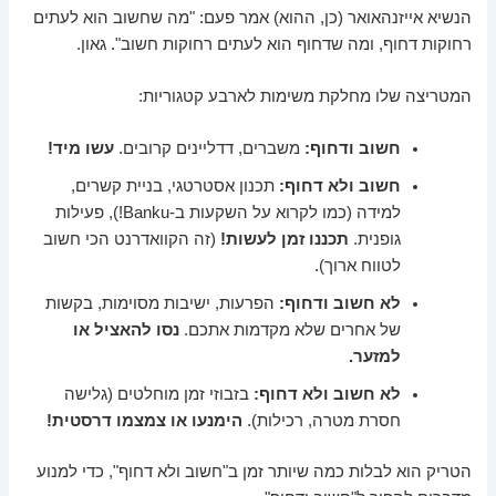
הנשיא אייזנהאואר (כן, ההוא) אמר פעם: "מה שחשוב הוא לעתים
רחוקות דחוף, ומה שדחוף הוא לעתים רחוקות חשוב". גאון.
המטריצה שלו מחלקת משימות לארבע קטגוריות:
חשוב ודחוף:
משברים, דדליינים קרובים.
עשו מיד!
חשוב ולא דחוף:
תכנון אסטרטגי, בניית קשרים,
למידה (כמו לקרוא על השקעות ב-Banku!), פעילות
גופנית.
תכננו זמן לעשות!
(זה הקוואדרנט הכי חשוב
לטווח ארוך).
לא חשוב ודחוף:
הפרעות, ישיבות מסוימות, בקשות
של אחרים שלא מקדמות אתכם.
נסו להאציל או
למזער.
לא חשוב ולא דחוף:
בזבוזי זמן מוחלטים (גלישה
חסרת מטרה, רכילות).
הימנעו או צמצמו דרסטית!
הטריק הוא לבלות כמה שיותר זמן ב"חשוב ולא דחוף", כדי למנוע