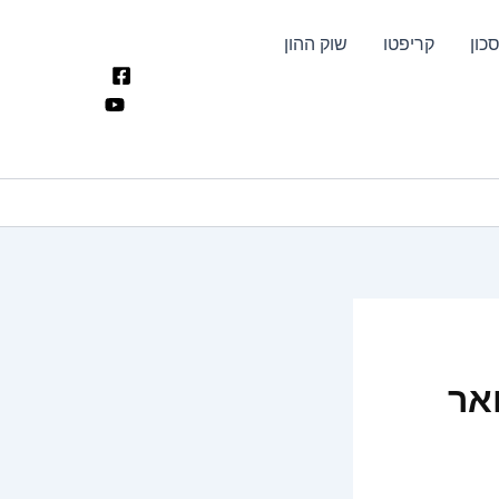
כון
קריפטו
שוק ההון
אר