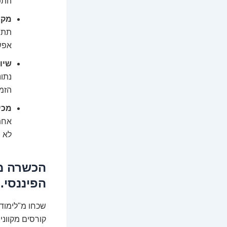
התפ
מקצ
תתפ
אפשר
שיוו
הזמן
מכי
אחת 
לא מ
הפיננסי.
שכחו מ"לימודי