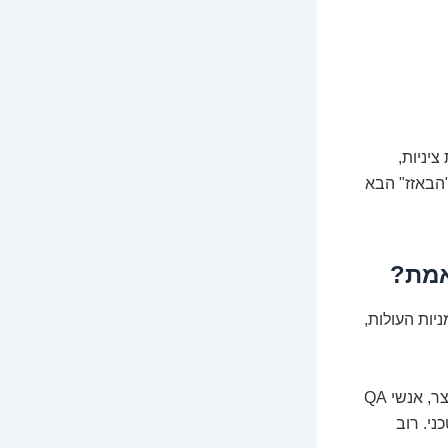
יניות,
"הבאזז" הבא
אמת?
ניות העולות,
מעבר למתכנתים, יש ביקוש עצום למנהלי מוצר, אנשי QA
ן טכני. רוב