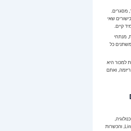
, מסגרים.
ישורים שאי
ד קיים.
ית, מנתחי
יים משתנים כל
ת למכור היא
ריזמה, ואתם
 ה-DIY
ולוגיה,
קורסים מקוונים ממוקדים בפלטפורמות כמו Coursera, Udemy או LinkedIn Learning, והכשרות