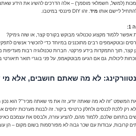
מכות (למשל, חשמלאי מוסמך) – אלה הדרכים להשיג את הידע שאתם 
התחיל ליישם אותו
מיד
. זהו DIY פיננסי במיטבו.
1:
פשר ללמוד מקצוע טכנולוגי מבוקש בקורס קצר, או שזה גימיק?
סים ובוטקאמפים רבים מתוכננים במיוחד כדי להכשיר אנשים לתפקי
 קצר, תוך התמקדות בידע פרקטי. חברות טכנולוגיה רבות מעדיפות 
הוכחות ליכולות, גם אם הגיעו מבוטקאמפ, על פני בוגרי תואר תיאורטי 
טוורקינג: לא מה שאתם חושבים, אלא מי
ת המשפט "זה לא מה שאתה יודע, זה את מי שאתה מכיר"? הוא נכון 
 לא רק ללכת לכנסים ולחלק כרטיסי ביקור. זה לבנות מערכות יחסים אמ
ם בתחום שלכם, ללמוד מהם, להציע עזרה, ולבסס את עצמכם כאיש 
תים קרובות, עבודות עם שכר גבוה לא מפורסמות בשום מקום – הן עו