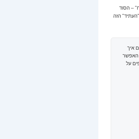
" – הסוד
"העתיד" הזה
 איך
ל האפשר
ים על