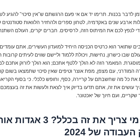
מן לדבר בכנות. תרימו יד אם אי פעם הרגשתם ש"אין סיכוי" להגיע לש
ת ארבע שנים באקדמיה, לטחון ספרים ולהחזיר הלוואות סטודנטים ע
 כדי לנפץ לכם את המיתוס הזה, לרסיסים. חברים יקרים, העולם השתנה.
ם שתואר הוא כרטיס הכניסה היחיד למועדון העשירים, אתם עומדים 
לם שבו כישרון, נחישות, ויכולת ללמוד וליישם שווים לעיתים קרובות 
מוסגרת. המאמר הזה לא הולך ללטף אתכם; הוא הולך לזרוק אתכם למ
 המודרני, עם מצפן, מפת אוצר וטיפים שאין סיכוי שתמצאו בשום קור
 את כל מה שחשבתם על קריירה, כסף, וחופש כלכלי. כי בסוף הקריאה
יך עושים את זה, אתם תדעו בדיוק איך לצאת ולעשות את זה בעצמכם. 
 שקריים, ועם חיוך של יאכטונר.
תואר? מי צריך את זה בכלל? 3
עבודה של 2024