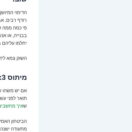
הדימוי המיושן
רודף רבים. אב
פי כמה ממה ש
בבנייה, או אנ
יחלמו עליהם ב
השוק צמא לידי
מיתוס 3: תואר זה "ביטחון" לכל החיים. בואו נדבר על זה.
אם יש משהו של
תואר לפני עשו
ש
איך מחשבים
הביטחון האמית
מתעודה ישנה.