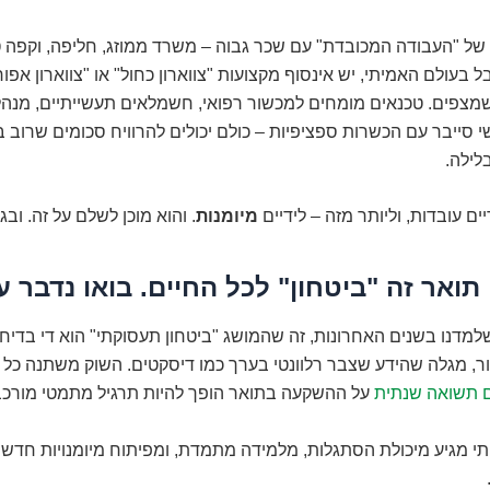
 של "העבודה המכובדת" עם שכר גבוה – משרד ממוזג, חליפה, וקפה טו
ל בעולם האמיתי, יש אינסוף מקצועות "צווארון כחול" או "צווארון אפ
מצפים. טכנאים מומחים למכשור רפואי, חשמלאים תעשייתיים, מנהלי
שי סייבר עם הכשרות ספציפיות – כולם יכולים להרוויח סכומים שרוב 
לילה.
ים עובדות, וליותר מזה – לידיים
מיומנות
. והוא מוכן לשלם על זה. ובגד
מדנו בשנים האחרונות, זה שהמושג "ביטחון תעסוקתי" הוא די בדיחה
ר, מגלה שהידע שצבר רלוונטי בערך כמו דיסקטים. השוק משתנה כל 
 תשואה שנתית
על ההשקעה בתואר הופך להיות תרגיל מתמטי מורכב
י מגיע מיכולת הסתגלות, מלמידה מתמדת, ומפיתוח מיומנויות חדשו