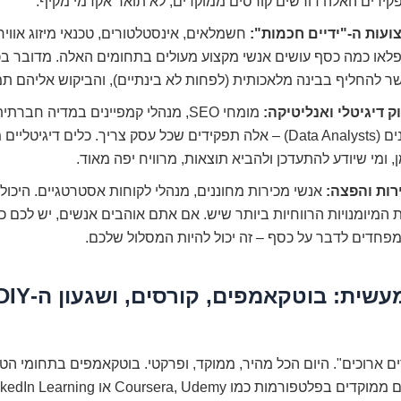
קידים האלה דורשים קורסים ממוקדים, לא תואר אקדמי מקיף.
ועות ה-"ידיים חכמות":
חשמלאים, אינסטלטורים, טכנאי מיזוג אוויר
לאו כמה כסף עושים אנשי מקצוע מעולים בתחומים האלה. מדובר בכ
 להחליף בבינה מלאכותית (לפחות לא בינתיים), והביקוש אליהם תמי
ק דיגיטלי ואנליטיקה:
מומחי SEO, מנהלי קמפיינים במדיה חברת
נתונים (Data Analysts) – אלה תפקידים שכל עסק צריך. כלים דיגיטל
, ומי שיודע להתעדכן ולהביא תוצאות, מרוויח יפה מאוד.
רות והפצה:
אנשי מכירות מחוננים, מנהלי לקוחות אסטרטגיים. היכול
המיומנויות הרווחיות ביותר שיש. אם אתם אוהבים אנשים, יש לכם כ
פחדים לדבר על כסף – זה יכול להיות המסלול שלכם.
הכשרה מעשית: בוטקאמפים, קורסים, ושגעון
ם ארוכים". היום הכל מהיר, ממוקד, ופרקטי. בוטקאמפים בתחומי הטכנ