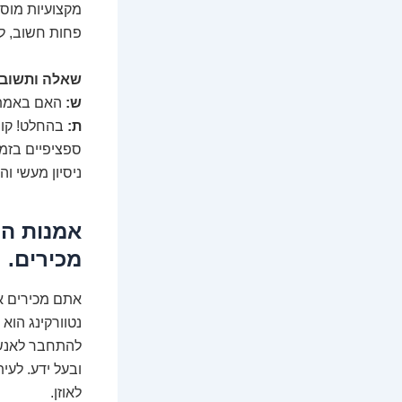
מקצועיות מוס
פחות חשוב, ל
שאלה ותשובה 
ש:
האם באמת א
ת:
בהחלט! קור
ספציפיים בזמן
ניסיון מעשי ו
אמנות הנ
מכירים.
אתם מכירים א
נטוורקינג הוא
להתחבר לאנשי
ובעל ידע. לעי
לאוזן.