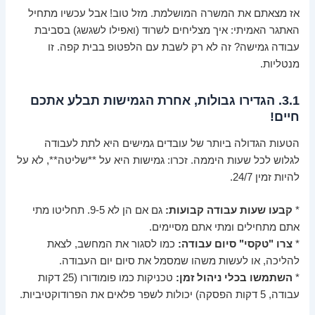
אז מצאתם את המשרה המושלמת. מזל טוב! אבל עכשיו מתחיל
האתגר האמיתי: איך מצליחים לשרוד (ואפילו לשגשג) בסביבת
עבודה גמישה? זה לא רק לשבת עם הלפטופ בבית קפה. זו
מנטליות.
3.1. הגדירו גבולות, אחרת הגמישות תבלע אתכם
חיים!
הטעות הגדולה ביותר של עובדים גמישים היא לתת לעבודה
לגלוש לכל שעות היממה. זכרו: גמישות היא על **שליטה**, לא על
להיות זמין 24/7.
*
קבעו שעות עבודה קבועות:
גם אם הן לא 9-5. תחליטו מתי
אתם מתחילים ומתי אתם מסיימים.
*
צרו "טקסי" סיום עבודה:
כמו לסגור את המחשב, לצאת
להליכה, או לעשות משהו שמסמל את סיום יום העבודה.
*
השתמשו בכלי ניהול זמן:
טכניקות כמו פומודורו (25 דקות
עבודה, 5 דקות הפסקה) יכולות לשפר פלאים את הפרודוקטיביות.