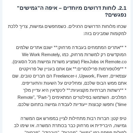
2.1. לוחות דרושים מיוחדים – איפה ה"גמישים"
נפגשים?
שכחו מלוחות הדרושים הרגילים. כשמחפשים גמישות, צריך ללכת
למקומות שמבינים בזה:
* **אתרים המתמחים בעבודה מרחוק:** ישנם אתרים שלמים
המוקדשים רק למשרות מרחוק, כמו We Work Remotely,
Remote.co או FlexJobs (שמציע משרות גמישות מכל הסוגים).
* **פלטפורמות פרילנסרים:** אם אתם בעניין של פרויקטים
עצמאיים, Upwork, Fiverr, ו-Freelancer הם חברים טובים. שם
אתם ממש הבוס שלכם, ומחליטים על השעות והתעריפים.
* **רשתות חברתיות מקצועיות:** לינקדאין היא עדיין מלך
המלכים. השתמשו בפילטרים המתאימים ("Remote", "Part-
time") וחפשו קבוצות ייעודיות לעבודה גמישה בתחום שלכם.
טיפ קטן: חברות רבות מתחילות לציין במפורש אם המשרה
גמישה, היברידית או מרחוק כבר בכותרת המשרה. אז שימו לב
למילות מפתח כמו "גמיש", "מהבית", "היברידי", "מרחוק".