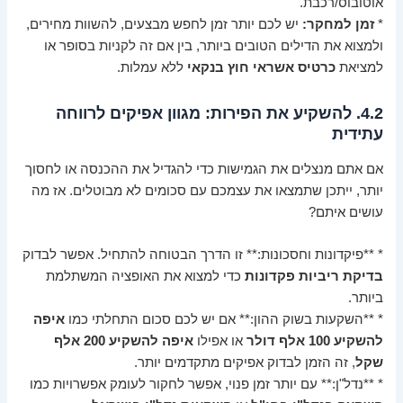
אוטובוס/רכבת.
*
זמן למחקר:
יש לכם יותר זמן לחפש מבצעים, להשוות מחירים,
ולמצוא את הדילים הטובים ביותר, בין אם זה לקניות בסופר או
למציאת
כרטיס אשראי חוץ בנקאי
ללא עמלות.
4.2. להשקיע את הפירות: מגוון אפיקים לרווחה
עתידית
אם אתם מנצלים את הגמישות כדי להגדיל את ההכנסה או לחסוך
יותר, ייתכן שתמצאו את עצמכם עם סכומים לא מבוטלים. אז מה
עושים איתם?
* **פיקדונות וחסכונות:** זו הדרך הבטוחה להתחיל. אפשר לבדוק
בדיקת ריביות פקדונות
כדי למצוא את האופציה המשתלמת
ביותר.
* **השקעות בשוק ההון:** אם יש לכם סכום התחלתי כמו
איפה
להשקיע 100 אלף דולר
או אפילו
איפה להשקיע 200 אלף
שקל
, זה הזמן לבדוק אפיקים מתקדמים יותר.
* **נדל"ן:** עם יותר זמן פנוי, אפשר לחקור לעומק אפשרויות כמו