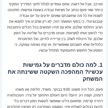
מורכב. אבל אל דאגה, אתם עומדים לצלול לתוך המדריך המקיף
ביותר שאי פעם נכתב על מציאת עבודה בשעות גמישות. תתכוננו
לשנות את כל מה שחשבתם שאתם יודעים על יום עבודה
קונבנציונלי, כי בסוף המאמר הזה, לא רק שתבינו איך למצוא את
הג'וב החלומי שלכם, אלא גם תהיו חמושים בכל הכלים והתובנות
כדי להפוך אותו למציאות. אנחנו מדברים על שליטה על הזמן
שלכם, על היכולת לשלב בין קריירה לחיים, ועל הזדמנויות
כלכליות שלא חשבתם שאפשריות. אז קחו נשימה עמוקה, כי
המסע אל החופש התעסוקתי מתחיל עכשיו.
1. למה כולם מדברים על גמישות
עכשיו? המהפכה השקטה ששינתה את
המשחק
פעם, הכל היה פשוט: 9:00 בבוקר, משרד, חליפה (או משהו
דומה), וקפה רע. היום? היום העולם התהפך על צירו. הטכנולוגיה
דהרה קדימה, ופתאום גילינו שאפשר לעשות המון דברים בלי
להיות כבולים לשולחן פיזי. המגפה האחרונה רק האיצה תהליכים