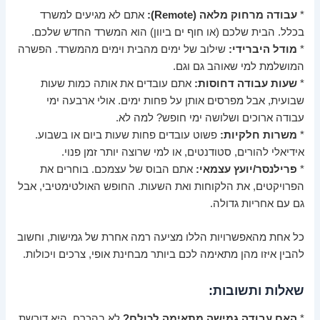
*
עבודה מרחוק מלאה (Remote):
אתם לא מגיעים למשרד
בכלל. הבית שלכם (או חוף ים ביוון) הוא המשרד החדש שלכם.
*
מודל היברידי:
שילוב של ימים מהבית וימים מהמשרד. הפשרה
המושלמת למי שאוהב גם וגם.
*
שעות עבודה דחוסות:
אתם עובדים את אותה כמות שעות
שבועית, אבל מפרסים אותן על פחות ימים. אולי ארבעה ימי
עבודה ארוכים ושלושה ימי חופש? למה לא.
*
משרות חלקיות:
פשוט עובדים פחות שעות ביום או בשבוע.
אידיאלי להורים, סטודנטים, או למי שרוצה יותר זמן פנוי.
*
פרילנסר/יועץ עצמאי:
אתם הבוס של עצמכם. בוחרים את
הפרויקטים, את הלקוחות ואת השעות. החופש האולטימטיבי, אבל
גם עם אחריות גדולה.
כל אחת מהאפשרויות הללו מציעה רמה אחרת של גמישות, וחשוב
להבין איזו מהן מתאימה לכם ביותר מבחינת אופי, צרכים ויכולות.
שאלות ותשובות:
*
האם עבודה גמישה מתאימה לכולם?
לא בהכרח. היא דורשת