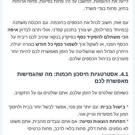
לייעל את ההוצאות. תחשבו על זה: פחות נסיעות, פחות ארוחות
בחוץ, פחות בגדי משרד.
עם זאת, חשוב לנהל את הכספים בחוכמה. עם הכנסה משתנה
(במיוחד בפרילנס), יש צורך בתכנון קפדני. אולי תרצו לבדוק
איפה
הכי משתלם להפקיד כסף
בפיקדון בנקאי שיניב לכם ריבית על
הכסף הפנוי, או לשקול איך
לשמור כסף כל חודש
בצורה יעילה.
היתרון הגדול הוא שהשליטה על הזמן מאפשרת לכם להיות יותר
מעורבים בניהול הכספים שלכם.
4.1. אסטרטגיות חיסכון חכמות: מה שהגמישות
מאפשרת לכם
כשאתם שולטים על הזמן שלכם, אתם שולטים גם על התקציב.
*
בישול בבית:
עם יותר זמן פנוי, אפשר לבשל יותר בבית ולחסוך
המון על מסעדות וטייק אווי.
*
הפחתת הוצאות נסיעה:
אם אתם עובדים מהבית, אתם פשוט
לא נוסעים. פחות דלק, פחות בלאי לרכב, פחות כרטיסי