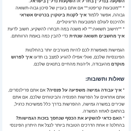
השקעה בנדל"ן בחו"ל
או
השקעות נדל"ן בישראל
.
* **מטבעות קריפטו:** אם אתם בעניין של סיכון גבוה-תשואה
גבוהה, אפשר ללמוד
איך לקנות ביטקוין בכרטיס אשראי
ולהיכנס לעולם המטבעות הדיגיטליים.
* **חישוב תשואה:** לא משנה במה תבחרו להשקיע, חשוב לדעת
איך מחשבים תשואה שנתית
כדי להבין כמה באמת הרווחתם.
הגמישות מאפשרת לכם להיות מעורבים יותר בהחלטות
הפיננסיות שלכם, ואולי אפילו להגיע למצב בו תדעו
איך לפרוש
מוקדם
מהעבודה, וליהנות מהחיים בתנאים שלכם.
שאלות ותשובות:
*
איך עבודה גמישה משפיעה על פנסיה?
אם אתם פרילנסרים,
אתם אחראים על הפרשות הפנסיה והביטוחים שלכם. אם אתם
שכירים במשרה גמישה, ההפרשות בדרך כלל ממשיכות כרגיל,
בהתאם לאחוז המשרה.
*
האם כדאי להשקיע את הכסף שנחסך בזכות הגמישות?
בהחלט! זו אחת הדרכים הטובות ביותר לנצל את היתרון הפיננסי