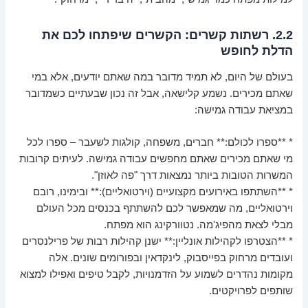
2.2. רשתות קשרים: הקשרים שיפתחו לכם את
הדלת לחופש
בעולם של היום, לא תמיד מדובר במה שאתם יודעים, אלא במי
שאתם מכירים. נשמע קלישאה, אבל זה נכון שבעתיים כשמדובר
במציאת עבודה גמישה:
* **ספרו לכולם:** חברים, משפחה, קולגות לשעבר – ספרו לכל
מי שאתם מכירים שאתם מחפשים עבודה גמישה. לעיתים קרובות
המשרות הטובות ביותר נמצאות דרך "פה לאוזן".
* **השתתפו באירועים מקצועיים (וירטואליים):** ובימינו, רובם
וירטואליים, מה שמאפשר לכם להשתתף בכנסים מכל העולם
מבלי לצאת מהפיג'מה. נטוורקינג הוא מפתח.
* **הצטרפו לקהילות אונליין:** ישנן קהילות רבות של פרילנסרים
ועובדים מרחוק בפייסבוק, לינקדאין ובפורומים שונים. אלה
מקומות נהדרים לשמוע על הזדמנויות, לקבל טיפים ואפילו למצוא
שותפים לפרויקטים.