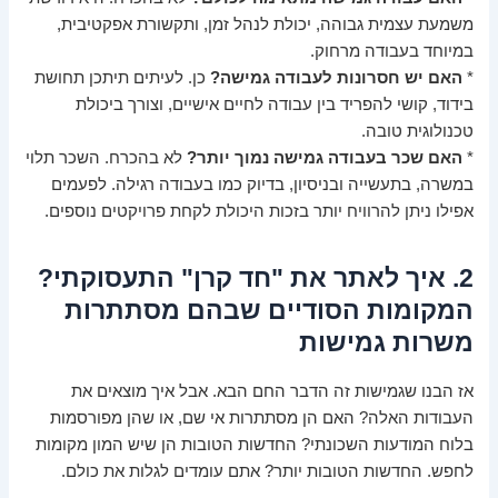
משמעת עצמית גבוהה, יכולת לנהל זמן, ותקשורת אפקטיבית,
במיוחד בעבודה מרחוק.
*
האם יש חסרונות לעבודה גמישה?
כן. לעיתים תיתכן תחושת
בידוד, קושי להפריד בין עבודה לחיים אישיים, וצורך ביכולת
טכנולוגית טובה.
*
האם שכר בעבודה גמישה נמוך יותר?
לא בהכרח. השכר תלוי
במשרה, בתעשייה ובניסיון, בדיוק כמו בעבודה רגילה. לפעמים
אפילו ניתן להרוויח יותר בזכות היכולת לקחת פרויקטים נוספים.
2. איך לאתר את "חד קרן" התעסוקתי?
המקומות הסודיים שבהם מסתתרות
משרות גמישות
אז הבנו שגמישות זה הדבר החם הבא. אבל איך מוצאים את
העבודות האלה? האם הן מסתתרות אי שם, או שהן מפורסמות
בלוח המודעות השכונתי? החדשות הטובות הן שיש המון מקומות
לחפש. החדשות הטובות יותר? אתם עומדים לגלות את כולם.