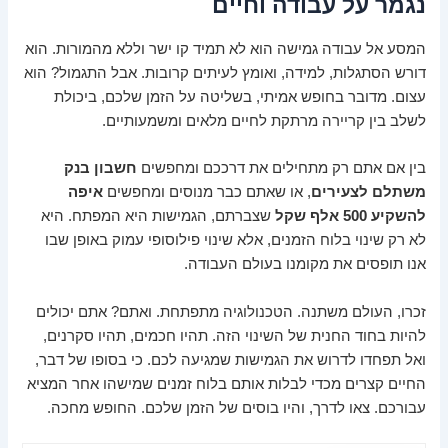
נגמר על עבודה וחיים
המסע אל עבודה גמישה הוא לא תמיד קו ישר וללא מהמורות. הוא
דורש הסתגלות, למידה, ואומץ לעיתים קרובות. אבל התגמול? הוא
עצום. מדובר בחופש אמיתי, בשליטה על הזמן שלכם, ביכולת
לשלב בין קריירה מרתקת לחיים מלאים ומשמעותיים.
בין אם אתם רק מתחילים את דרככם ומחפשים
חשבון בנק
משתלם לצעירים
, או שאתם כבר מנוסים ומחפשים
איפה
להשקיע 500 אלף שקל
שצברתם, הגמישות היא המפתח. היא
לא רק שינוי בלוח הזמנים, אלא שינוי פילוסופי עמוק באופן שבו
אנו תופסים את מקומנו בעולם העבודה.
זכרו, העולם משתנה. הטכנולוגיה מתפתחת. ואתם? אתם יכולים
להיות בחוד החנית של השינוי הזה. תהיו חכמים, תהיו סקרנים,
ואל תפחדו לדרוש את הגמישות שמגיעה לכם. כי בסופו של דבר,
החיים קצרים מכדי לבלות אותם בלוח זמנים שמישהו אחר המציא
עבורכם. צאו לדרך, והיו בוסים של הזמן שלכם. החופש מחכה.