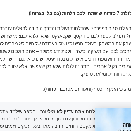
ת (גם בלי בגרות!)
ולם סגור בפניכם? שהדלתות נעולות והדרך היחידה להצליח עוברת
 תנו לנו לספר לכם סוד קטן, ושקט-שקט, שלא יגלו אתכם: מי שחושב
שחק את המשחק. העולם הפיננסי ושוק העבודה של היום לא מחכים לא
חכים לכם. עם תשוקה, כישרון, וקצת ידע ממוקד – אתם הולכים לשנות
 הזה הוא מפת דרכים אישית, מצפן דיגיטלי שינווט אתכם היישר למ
ים רק ל"אחרים". תתכוננו לגלות שלא רק שאפשר, אלא שזו הולכת 
, רווחית, ומלאת סיפוק.
ימה, כי הזמן זה כסף (ותעודות, מסתבר, פחות).
למה אתה עדיין לא מיליונר
– הספר שילמד אתכם
להתנהל נכון עם כסף, לנהל עסק בצורה "רזה" ככ
ולמקסם רווחים. הרבה מאד בעלי עסקים ויזמים עפ