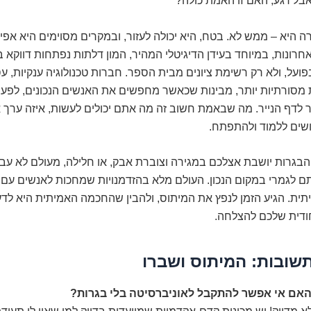
אבל רגע, האם זו האמת כולה?
היא – ממש לא. בטח, היא יכולה לעזור, ובמקרים מסוימים היא אפיל
רונות, במיוחד בעידן הדיגיטלי המהיר, המון דלתות נפתחות דווקא ב
פועל, ולא רק רשימת ציונים מבית הספר. חברות טכנולוגיה ענקיות, עס
 מסורתיות יותר, מבינות שכאשר מחפשים את האנשים הנכונים, לפעמ
לדף הנייר. מה שבאמת חשוב זה מה אתם יכולים לעשות, איזה ערך 
שים ללמוד ולהתפתח.
הבגרות יושבת אצלכם במגירה וצוברת אבק, או חלילה, מעולם לא ע
ם לגמרי במקום הנכון. העולם מלא בהזדמנויות שמחכות לאנשים עם
תית. הגיע הזמן לנפץ את המיתוס, ולהבין שהחכמה האמיתית היא לד
ודית שלכם להצלחה.
שובות: המיתוס ושברו
האם אי אפשר להתקבל לאוניברסיטה בלי בגרות?