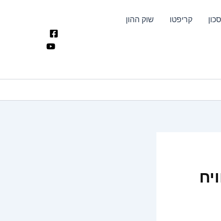
כון
קריפטו
שוק ההון
יח