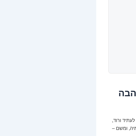
הבה
עתיד ורוד,
יה, ומשם –