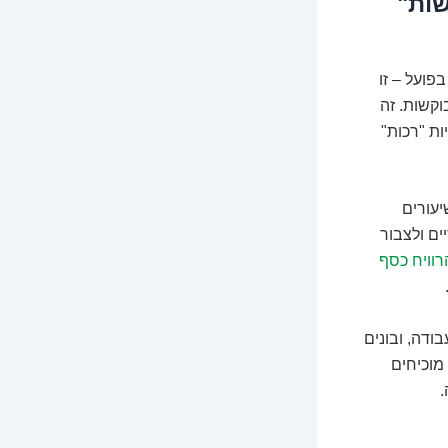
שות"
פועל – זו
קשות. זה
יות "רכות"
יעורים
ים ולצבור
רוויח כסף
ודה, ובונים
מוכיחים
.