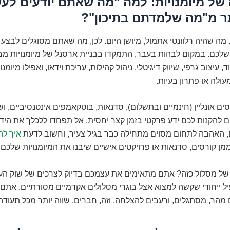
לה של מיומנויות: למה "מה שאתם יודעים לע
ר מ"מה שלמדתם בתיכון"?
 מה שהיה רלוונטי אתמול, מיושן היום. לכן, מה שאתם מסוגלים לבצע ב
לכם. במקום לבהות בעבר, התמקדו בבניית ארסנל של מיומנויות מבו
ד, עיצוב גרפי, שיווק דיגיטלי, ניהול קהילות, עריכת וידאו, ואפילו מיומנו
ולה או פתרון בעיות.
סים אונליין (חינמיים ובתשלום), סדנאות, בוטקאמפים אינטנסיביים, וש
ם להקנות לכם ידע פרקטי בזמן קצר יחסית. אל תפחדו ללכלך את הידי
ם, האהבה לתחום מסוים מתחילה כבר בגיל צעיר, וחשוב לדעת
איך לה
מן קורסים, סדנאות או פרויקטים אישיים שיבנו את המיומנויות שלכם.
 של מסלול כזה? אתם מתאימים את עצמכם בדיוק לצרכים של שוק העב
 ייחודי שקשה למצוא אצל בוגרי מסלולים אקדמיים מסורתיים. אתם 
הר, מסתגלים, ורעבים להצלחה. וזה, חברים, שווה יותר מכל תעודה