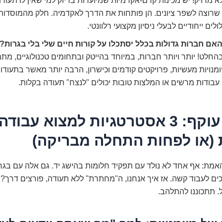
א מדויק! יש מכינות קדם-אקדמיות שמיועדות בדיוק למי שאין לו תעודת
שרוצה לשפר ציונים. הן פותחות את הדרך לאקדמיה. חלק מהמוסדות
לים ייחודיים לבעלי ניסיון מקצועי רלוונטי.
האם חברות גדולות בכלל יסתכלו על קורות חיים שלי בלי בגרות?
החלט! יותר ויותר חברות, במיוחד בהייטק ובתחומים טכנולוגיים, מת
מנויות מעשיות, פרויקטים קודמים וכישרון, הרבה יותר מאשר בתעודו
עבודות מרשים או המלצות טובות יכולים "לנצח" תעודה בקלות.
מסלול עוקף: 3 אסטרטגיות למצוא עבודה
 (או לפחות התחלה מבריקה)
האמת: אף אחד לא נולד עם תפקיד חלומות בהישג יד. גם אלה עם בגרו
כים לעבוד קשה. אז איך אנחנו, ה"מחתרת" ללא תעודה, פורצים דרך? 
. תתכוננו להתלהב.