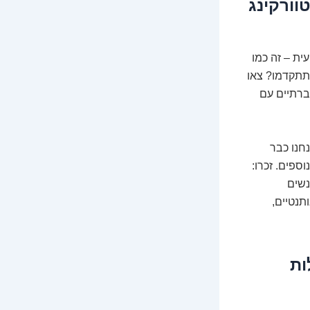
וורקינג
ית – זה כמו
 תתקדמו? צאו
חברתיים עם
חנו כבר
וספים. זכרו:
נשים
תנטיים,
ות