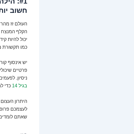
#1: הי
חשוב יות
העולם זז מהר.
הקלף המנצח ש
יכול להיות קידו
כמו תקשורת מע
יש אינסוף קור
פרטיים שיכולי
ניסיון. לפעמי
בגיל 14
כדי למ
היתרון העצום
לעצמכם פרופיל
שאתם לומדים מ