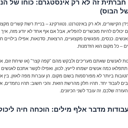
ת חברתית זה לא רק אינסטגרם: כוחו של הנט
ל הבוס)
ידן הקישורים, ולא רק באינטרנט. נטוורקינג – בניית רשת קשרים מקצוע
 יכולים להיות מוכשרים להפליא, אבל אם אף אחד לא יודע מזה, איך
אנשים. כנסים, מפגשים מקצועיים, הרצאות, סדנאות, אפילו בילויים 
ם – כל מקום הוא הזדמנות.
ות לאנשים שאתם מעריכים ולבקש מהם "קפה קצר" (או שיחת זום, אנ
 כן?). תתפלאו כמה אנשים ישמחו לייעץ, לכוון, ואפילו לקשר אתכם לאנשים נ
ובות ביותר לא מפורסמות בשום מקום. הן עוברות מפה לאוזן, בין א
ים לעבוד יחד. תהיו חלק מהרשת הזאת. והכי חשוב: תהיו נחמדים, או
העזרה שלכם. זה עובד לשני הכיוונים.
ק עבודות מדבר אלף מילים: הוכחה חיה ליכול