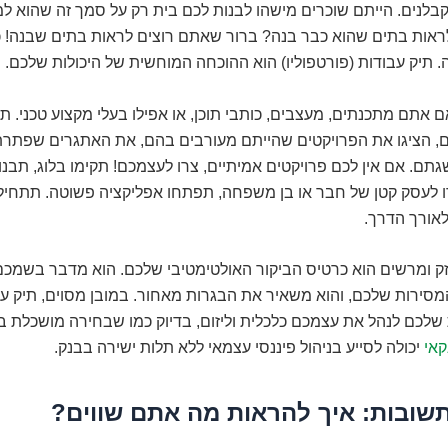
בלנים. הייתם שוכרים מישהו לבנות לכם בית רק על סמך זה שהוא למ
לראות בתים שהוא כבר בנה? ברור שאתם רוצים לראות בתים שבנה! כ
 תיק עבודות (פורטפוליו) הוא ההוכחה המוחשית של היכולות שלכם.
 אתם מתכנתים, מעצבים, כותבי תוכן, או אפילו בעלי מקצוע טכני. ת
, הציגו את הפרויקטים שהייתם מעורבים בהם, את האתגרים שפתר
ם. אם אין לכם פרויקטים אמיתיים, צרו לעצמכם! תקימו בלוג, תבנו
רו לעסק קטן של חבר או בן משפחה, תפתחו אפליקציה פשוטה. תתחיל
לאורך הדרך.
ק ומרשים הוא כרטיס הביקור האולטימטיבי שלכם. הוא מדבר בשמכם,
המסירות שלכם, והוא משאיר את הבגרות מאחור. במובן מסוים, תיק 
שלכם לנהל את עצמכם כלכלית וליזום, בדיוק כמו שבחירה מושכלת ב
קאי
יכולה לסייע בניהול פיננסי עצמאי ללא תלות ישירה בבנק.
שובות: איך להראות מה אתם שווים?