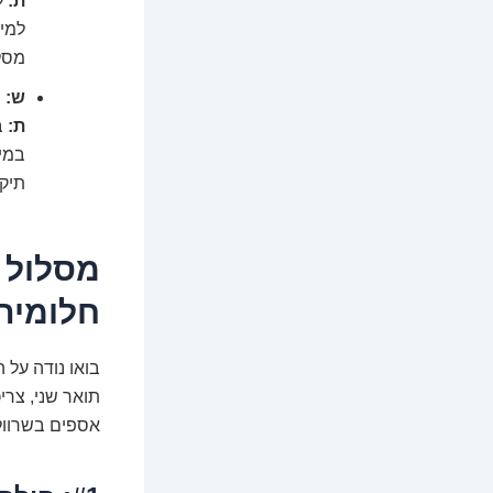
ת:
ל
למי 
מסלו
ש: 
ת:
ב
במיו
תיק 
חלומית
בואו נודה על 
תואר שני, צרי
אספים בשרוול