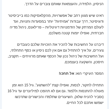
הניסיון, הלמידה, והעצמאות שאתם צוברים על הדרך.
ראינו שיש מגוון רחב של אפשרויות, מהקלאסיקות כמו בייביסיטר
ודוגיסיטר, דרך עבודות "אמיתיות" יותר במסעדות וחנויות, ועד
לעולם המרתק של הזדמנויות דיגיטליות – פרילאנס, ניהול מדיה
חברתית, ואפילו יזמות קטנה משלכם.
דיברנו על החשיבות של להכיר את הזכויות שלכם כעובדים
צעירים, על איך להתחיל גם אם אין לכם ניסיון או כסף התחלתי,
ועל החשיבות של ניהול נכון של הכסף שאתם מרוויחים – תקציב,
חיסכון, והשקעה בעצמכם.
המסר העיקרי הוא:
אל תחכו!
התחילו לחקור, לנסות, ואפילו קצת "להשתגע". גיל 15 הוא זמן
מעולה להתנסות וללמוד. גם אם לא תהפכו למיליונרים עד גיל 16
(וסביר להניח שלא), השיעורים שתלמדו והכישורים שתרכשו
ישמשו אתכם לכל החיים.