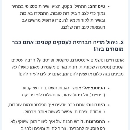
טיפ זהב:
התחילו בקטן. הציעו שירות ספציפי במחיר
נמוך כדי לצבור ביקורות טובות. התמקדו באיכות
ובשירות לקוחות מעולה. צרו פרופיל מרשים עם
דוגמאות לעבודות שלכם.
2. ניהול מדיה חברתית לעסקים קטנים: אתם כבר
מומחים בזה!
אתם חיים ונושמים אינסטגרם, טיקטוק ופייסבוק? הרבה עסקים
קטנים (מסעדה שכונתית, חנות בגדים מקומית, מאמן כושר) לא
מבינים בזה כלום או שאין להם זמן. אתם יכולים לעזור להם!
הפוטנציאל:
אפשר לגבות תשלום חודשי קבוע
(ריטיינר) על ניהול עמוד, או תשלום לפי פרויקט.
היתרונות:
אתם כבר יודעים איך הפלטפורמות עובדות,
זו עבודה יצירתית, אפשר לעשות אותה מרחוק.
החסרונות:
דורש הבנה של איך ליצור תוכן שיווקי (לא
רק פוסטים לחברים), צריך להיות זמינים ולהגיב