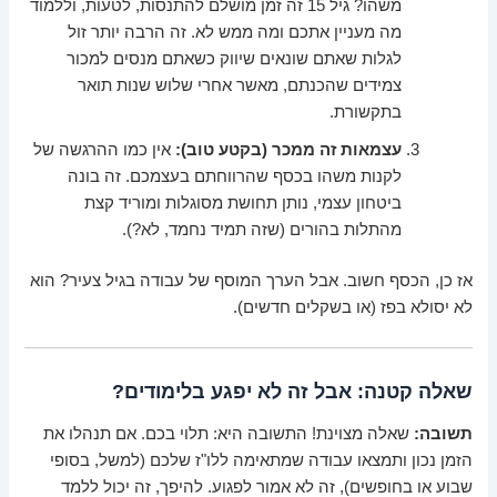
משהו? גיל 15 זה זמן מושלם להתנסות, לטעות, וללמוד
מה מעניין אתכם ומה ממש לא. זה הרבה יותר זול
לגלות שאתם שונאים שיווק כשאתם מנסים למכור
צמידים שהכנתם, מאשר אחרי שלוש שנות תואר
בתקשורת.
עצמאות זה ממכר (בקטע טוב):
אין כמו ההרגשה של
לקנות משהו בכסף שהרווחתם בעצמכם. זה בונה
ביטחון עצמי, נותן תחושת מסוגלות ומוריד קצת
מהתלות בהורים (שזה תמיד נחמד, לא?).
אז כן, הכסף חשוב. אבל הערך המוסף של עבודה בגיל צעיר? הוא
לא יסולא בפז (או בשקלים חדשים).
שאלה קטנה: אבל זה לא יפגע בלימודים?
תשובה:
שאלה מצוינת! התשובה היא: תלוי בכם. אם תנהלו את
הזמן נכון ותמצאו עבודה שמתאימה ללו"ז שלכם (למשל, בסופי
שבוע או בחופשים), זה לא אמור לפגוע. להיפך, זה יכול ללמד