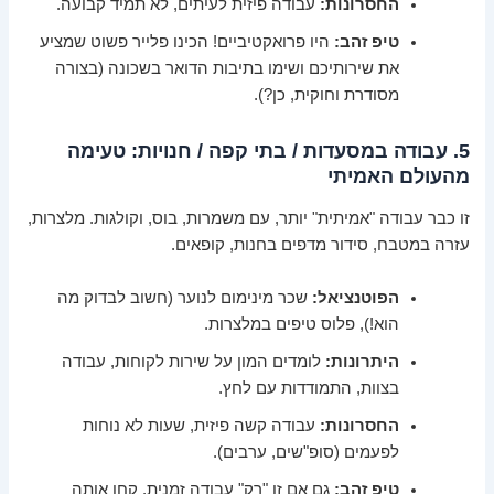
החסרונות:
עבודה פיזית לעיתים, לא תמיד קבועה.
טיפ זהב:
היו פרואקטיביים! הכינו פלייר פשוט שמציע
את שירותיכם ושימו בתיבות הדואר בשכונה (בצורה
מסודרת וחוקית, כן?).
5. עבודה במסעדות / בתי קפה / חנויות: טעימה
מהעולם האמיתי
זו כבר עבודה "אמיתית" יותר, עם משמרות, בוס, וקולגות. מלצרות,
עזרה במטבח, סידור מדפים בחנות, קופאים.
הפוטנציאל:
שכר מינימום לנוער (חשוב לבדוק מה
הוא!), פלוס טיפים במלצרות.
היתרונות:
לומדים המון על שירות לקוחות, עבודה
בצוות, התמודדות עם לחץ.
החסרונות:
עבודה קשה פיזית, שעות לא נוחות
לפעמים (סופ"שים, ערבים).
טיפ זהב:
גם אם זו "רק" עבודה זמנית, קחו אותה