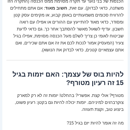
הכנסות של בני נוער עד תקרה מסוימת ממס הכנסה (התקרה הזו
משתנה, כדאי לבדוק). עם זאת,
חשוב מאוד
: אם אתם מתחילים
להרוויח סכומים משמעותיים באופן קבוע, או מקימים עסק קטן
ומסודר, כדאי מאוד להתייעץ עם ההורים או אפילו עם רואה
חשבון. עדיף לשאול מאשר להסתבך אחר כך. גם כדאי לדעת
שביטוח לאומי כן צריך לשלם מעל הכנסה מסוימת, אפילו בגיל
צעיר (המעסיק אמור לנכות לכם את זה אם אתם שכירים, ואם
אתם עצמאיים קטנים, כדאי לבדוק את הנושא).
להיות בוס של עצמך: האם יזמות בגיל
15 זה רעיון מטורף?
מטורף? אולי קצת. אפשרי? בהחלט! יזמות זה לא רק למארק
צוקרברגים למיניהם. יזמות יכולה להיות גם בקטן: רעיון פשוט,
ביצוע טוב, וקצת תעוזה.
מה זה אומר להיות יזם בגיל 15?