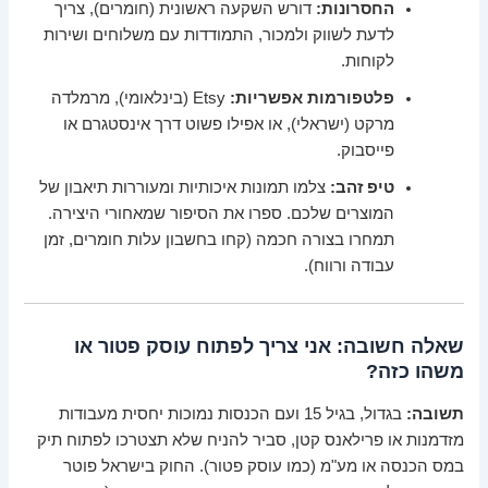
החסרונות:
דורש השקעה ראשונית (חומרים), צריך
לדעת לשווק ולמכור, התמודדות עם משלוחים ושירות
לקוחות.
פלטפורמות אפשריות:
Etsy (בינלאומי), מרמלדה
מרקט (ישראלי), או אפילו פשוט דרך אינסטגרם או
פייסבוק.
טיפ זהב:
צלמו תמונות איכותיות ומעוררות תיאבון של
המוצרים שלכם. ספרו את הסיפור שמאחורי היצירה.
תמחרו בצורה חכמה (קחו בחשבון עלות חומרים, זמן
עבודה ורווח).
שאלה חשובה: אני צריך לפתוח עוסק פטור או
משהו כזה?
תשובה:
בגדול, בגיל 15 ועם הכנסות נמוכות יחסית מעבודות
מזדמנות או פרילאנס קטן, סביר להניח שלא תצטרכו לפתוח תיק
במס הכנסה או מע"מ (כמו עוסק פטור). החוק בישראל פוטר