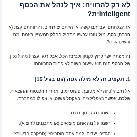
לא רק להרוויח: איך לנהל את הכסף
inteligentית?
אז הצלחתם! עבדתם קשה, או הייתם יצירתיים, והרווחתם קצת (או
הרבה) כסף. מזל טוב! עכשיו מתחיל החלק המעניין באמת: מה
עושים איתו?
זה מפתה ישר לרוץ לקניון ולבזבז הכל. אבל רגע, עצרו! ניהול נכון
של הכסף הזה הוא שיעור חשוב לא פחות מהרווחתו.
1. תקציב זה לא מילה גסה (גם בגיל 15)
אל תיבהלו, זה לא מסובך. פשוט עקבו אחרי ההכנסות וההוצאות
שלכם. אפשר באפליקציה, באקסל פשוט, או אפילו במחברת.
רשמו כמה כסף נכנס.
רשמו על מה אתם מוציאים (או מתכננים להוציא).
הגדירו יעדים: למה אתם חוסכים? (סניקרס חדשות?