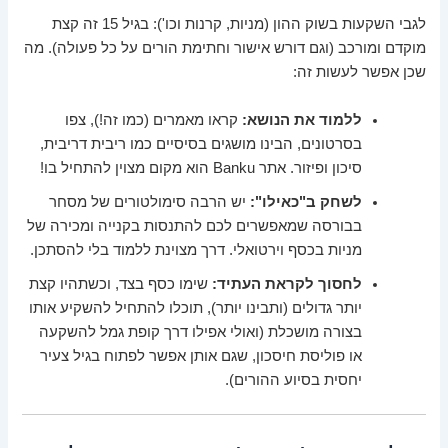
לגבי השקעות בשוק ההון (מניות, קרנות וכו'): בגיל 15 זה קצת
מוקדם ומורכב (וגם דורש אישור וחתימת הורים על כל פעולה). מה
שכן אפשר לעשות זה:
ללמוד את הנושא:
קראו מאמרים (כמו זה!), צפו
בסרטונים, הבינו מושגים בסיסיים כמו ריבית דריבית,
סיכון ופיזור. אתר Banku הוא מקום מצוין להתחיל בו!
לשחק ב"כאילו":
יש הרבה סימולטורים של מסחר
בבורסה שמאפשרים לכם להתנסות בקנייה ומכירה של
מניות בכסף וירטואלי. דרך מצוינת ללמוד בלי להסתכן.
לחסוך לקראת העתיד:
שימו כסף בצד, וכשתהיו קצת
יותר גדולים (ותבינו יותר), תוכלו להתחיל להשקיע אותו
בצורה מושכלת (ואולי אפילו דרך קופת גמל להשקעה
או פוליסת חיסכון, שגם אותן אפשר לפתוח בגיל צעיר
יחסית בסיוע ההורים).