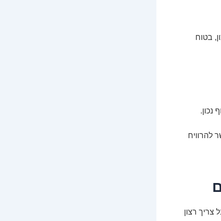
ן, בטוח
נכון.
ר להרוויח
 צריך רצון