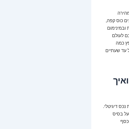
שוטה ומהירה
ים כוס קפה,
 ובמינימום
ם לעולם
פץ כמה
 ש"ח ליום בהשקעה של עד שעתיים
ואיך
נכס דיגיטלי.
 על בסיס
 כסף