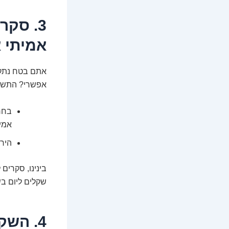
אמיתי א
אתם בטח נתקע
אפשרי? התשוב
בחרו
אמינ
הירש
בינינו, סקרים
שקלים ליום ב
4. הש