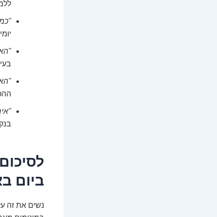
ללמו
"כמ
יומית של 800
"הא
בעיק
"האם
ההכ
"אי
בנקא
ביום בא
נשים את זה על