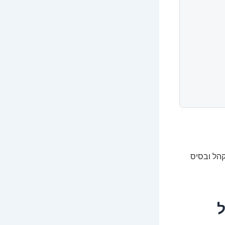
הל ובסיס
ל