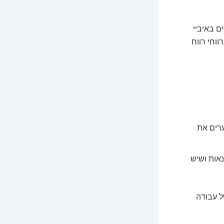
ם באיביי
וחי רווח
ערים את
אות ושיש
ל עבודה