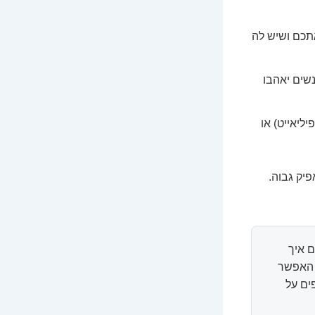
אתכם ושיש לה
נשים יאהבו
ליאייט) או
יק גבוה.
 איך
ל האפשר
ים על