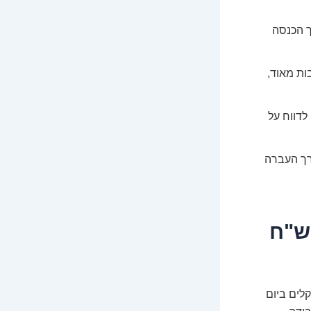
ך הכנסה
ות מאוד,
 לדווח על
רך העברה
ם – אתם לגמרי יכולים להרוויח 800 ש"ח
לים ביום