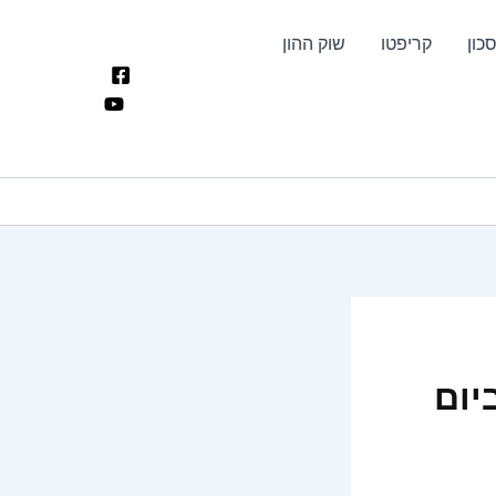
כון
קריפטו
שוק ההון
ט 800 ש"ח ביום