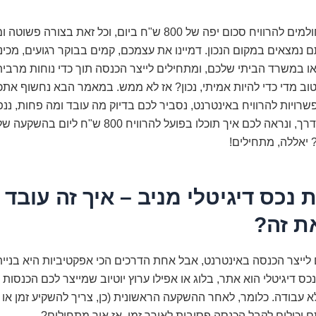
אם גם אתם חולמים להרוויח סכום יפה של 800 ש"ח ביום, וכל זאת בצורה פ
 נמצאים במקום הנכון. דמיינו את עצמכם, קמים בבוקר רגועים, מכינ
או במשרד הביתי שלכם, ומתחילים לייצר הכנסה תוך כדי נוחות מרבית
ב מדי כדי להיות אמיתי, נכון? אז לא ממש. במאמר הבא נחשוף אתכ
ויות להרוויח באינטרנט, נסביר לכם בדיוק מה עובד ומה פחות, ננ
מיתוסים על הדרך, ונראה לכם איך תוכלו בפועל להרוויח 800
 יאללה, מתחילים!
ות נכס דיגיטלי מניב – איך זה עובד 
ת זה?
 לייצר הכנסה באינטרנט, אבל אחת הדרכים הכי אפקטיביות היא בניית 
כס דיגיטלי הוא אתר, בלוג או אפילו ערוץ יוטיוב שמייצר לכם הכנסות
 עבודה. כלומר, לאחר ההשקעה הראשונית (כן, צריך להשקיע זמן או
יכולים לקבל הכנסה פסיבית לאורך זמן. אז איך מתחילים?