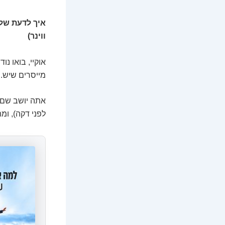
ווינר)
אוקיי, בואו נ
מייסרים שיש.
לפני דקה), ומ