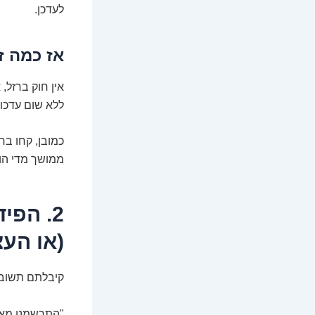
לעדכן.
אז כמה ז
אין חוק ברזל,
ללא שום עדכון
כמובן, קחו בח
ממושך מדי הו
2. הפ
(או העצ
קיבלתם תשובה
"התרשמנו מאו