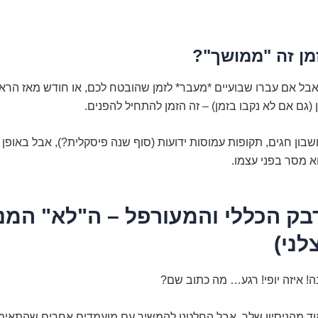
מן זה "ממושך"?
 אבל אם עברו שבועיים *מעבר* לזמן שהובטח לכם, או חודש מאז הראי
 (גם אם לא נקבו בזמן) – זה הזמן להתחיל להפנים.
שבון חגים, תקופות עמוסות ידועות (סוף שנה פיסקלית?), אבל באופן 
א מסר בפני עצמו.
ידבק הכללי והמעורפל – ה"לא" המנ
לני)
! איזה יופי! רגע… מה כתוב שם?
ד מהניסיון שלך, אבל החלטנו להמשיך עם מועמדים אחרים שהתאימו