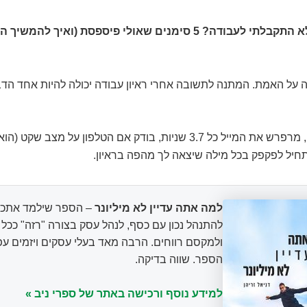
איך לדעת שלא התקבלתי לעבודה? 5 סימנים שאולי פיספסת (ואיך להמ
ודה על האמת. המתנה לתשובה אחרי ראיון עבודה יכולה להיות אחד הד
אתה יושב שם, מרפרש את המייל כל 3.7 שניות, בודק אם הטלפון על מצב ש
תחיל לפקפק בכל מילה שיצאה לך מהפה בראיון.
למה אתה עדיין לא מיליונר
– הספר שילמד אתכם
להתנהל נכון עם כסף, לנהל עסק בצורה "רזה" ככ
ולמקסם רווחים. הרבה מאד בעלי עסקים ויזמים עפ
הספר. שווה בדיקה.
למידע נוסף ורכישה באתר של ספרי ניב »