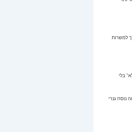
לך למשרות
א" בלי
 נוסח גנרי