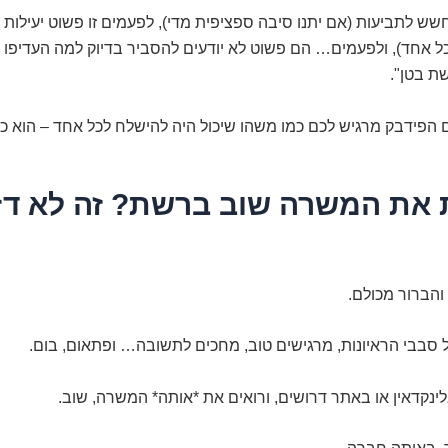
ש לתביעות (אם יתנו סיבה ספציפית מדי), לפעמים זו פשוט יעילות (
ל אחד), ולפעמים… הם פשוט לא יודעים להסביר בדיוק למה העדיפו 
שת בטן".
הפידבק מרגיש לכם כמו משהו שיכול היה להישלח לכל אחד – הוא כנ
ית את המשרה שוב ברשת? זה לא דז
 והברור מכולם.
 סבבי הראיונות, מרגישים טוב, מחכים לתשובה… ופתאום, בום.
ינקדאין או באתר דרושים, ורואים את *אותה* המשרה, שוב.