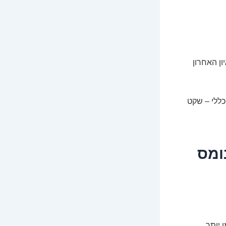
ון האחרון
כללי – שקט
ומס
 יותר