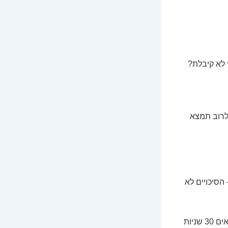
 לא קיבלת?
 לרוב תמצא
הסיכויים לא
אל תתלו תקוות שווא ב"אולי הם סופר עסוקים". כולם עסוקים. אם רצו אותך, היו מוצאים 30 שניות