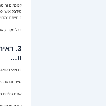
לפעמים זה מחש
פידבק אישי לכ
זו הייתה "תחו
בכל מקרה, אם 
3. רא
וו…
זה אולי הכואב
סיימתם את כל
אתם גוללים בל