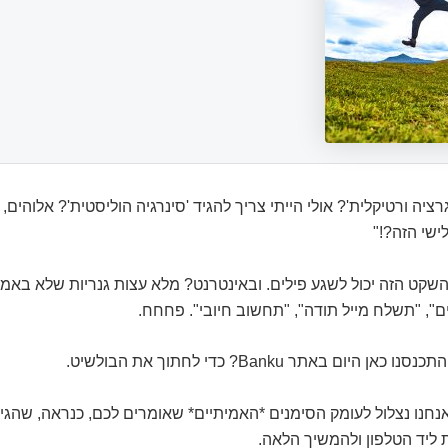
ציה ורטיקלית'? אולי הייתי צריך להגיד 'סינרגיה הוליסטית'? אלוהים,
שי הזה?!"
קט הזה יכול לשגע פילים. ובאינטרנט? מלא עצות גנריות שלא באמת
", "תשלח מייל תודה", "תחשוב חיובי". פחחח.
 היום באתר Banku? כדי לחתוך את הבולשיט.
חנו נצלול לעומק הסימנים *האמיתיים* שאומרים לכם, כנראה, שהגיע
 ליד הטלפון ולהמשיך הלאה.