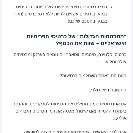
דמי כרטיס:
כרטיסי פרימיום עולים יותר. כרטיסים
בנקאיים רגילים עשויים להיות ללא דמי כרטיס (תלוי
בבנק ובהסכם שלכם).
"ההבטחות הגדולות" של כרטיסי הפרימיום
הישראליים – שוות את הכסף?
כרטיסי פלטינה, טיטניום, ווטאבר-יום נוצצים בארנק ומבטיחים
עולם ומלואו.
האם הם באמת משתלמים לנסיעות?
התשובה היא:
תלוי.
אם אתם טסים המון, מנצלים את הכניסות לטרקלינים, וההנחה
בעמלת ההמרה (אם קיימת) מכסה את דמי הכרטיס הגבוהים –
אולי כן.
אבל לרוב האנשים, שטסים פעם-פעמיים בשנה לחופשה,