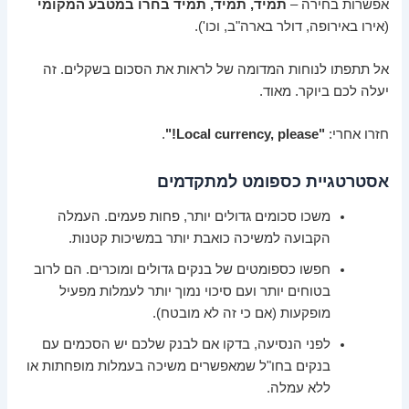
אפשרות בחירה –
תמיד, תמיד, תמיד בחרו במטבע המקומי
(אירו באירופה, דולר בארה"ב, וכו').
אל תתפתו לנוחות המדומה של לראות את הסכום בשקלים. זה
יעלה לכם ביוקר. מאוד.
חזרו אחרי:
"Local currency, please!"
.
אסטרטגיית כספומט למתקדמים
משכו סכומים גדולים יותר, פחות פעמים. העמלה
הקבועה למשיכה כואבת יותר במשיכות קטנות.
חפשו כספומטים של בנקים גדולים ומוכרים. הם לרוב
בטוחים יותר ועם סיכוי נמוך יותר לעמלות מפעיל
מופקעות (אם כי זה לא מובטח).
לפני הנסיעה, בדקו אם לבנק שלכם יש הסכמים עם
בנקים בחו"ל שמאפשרים משיכה בעמלות מופחתות או
ללא עמלה.