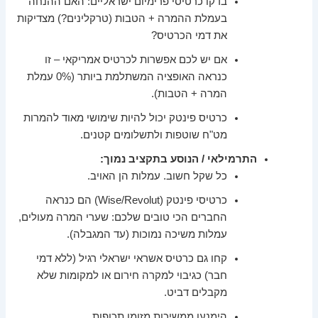
בדקו כרטיסי פרימיום ישראליים: האם ההנחה
בעמלת ההמרה + הטבות (טרקלינים?) מצדיקות
את דמי הכרטיס?
אם יש לכם אפשרות לכרטיס אמריקאי – זו
כנראה האופציה המשתלמת ביותר (0% עמלת
המרה + הטבות).
כרטיס פינטק יכול להיות שימושי מאוד להמרות
מט"ח שוטפות ולתשלומים קטנים.
התרמילאי / הנוסע בתקציב נמוך:
כל שקל חשוב. עמלות הן האויב.
כרטיסי פינטק (Wise/Revolut) הם כנראה
החברים הכי טובים שלכם: שערי המרה מעולים,
עמלות משיכה נמוכות (עד המגבלה).
קחו גם כרטיס אשראי ישראלי רגיל (ללא דמי
חבר) כגיבוי למקרה חירום או למקומות שלא
מקבלים דביט.
הימנעו ממשיכות מזומן תכופות.