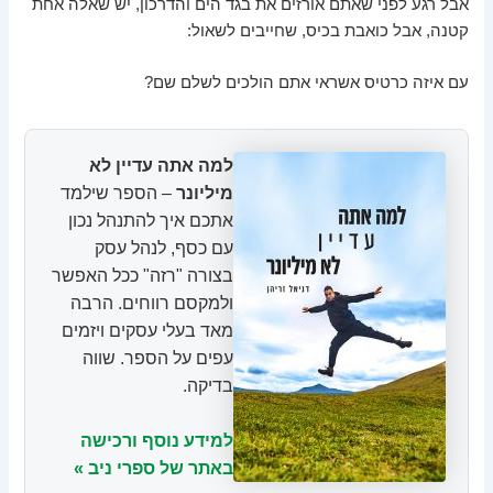
אבל רגע לפני שאתם אורזים את בגד הים והדרכון, יש שאלה אחת
קטנה, אבל כואבת בכיס, שחייבים לשאול:
עם איזה כרטיס אשראי אתם הולכים לשלם שם?
למה אתה עדיין לא
מיליונר
– הספר שילמד
אתכם איך להתנהל נכון
עם כסף, לנהל עסק
בצורה "רזה" ככל האפשר
ולמקסם רווחים. הרבה
מאד בעלי עסקים ויזמים
עפים על הספר. שווה
בדיקה.
למידע נוסף ורכישה
באתר של ספרי ניב »