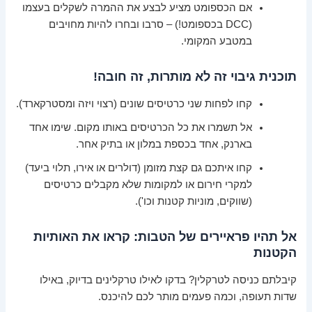
אם הכספומט מציע לבצע את ההמרה לשקלים בעצמו
(DCC בכספומט!) – סרבו ובחרו להיות מחויבים
במטבע המקומי.
תוכנית גיבוי זה לא מותרות, זה חובה!
קחו לפחות שני כרטיסים שונים (רצוי ויזה ומסטרקארד).
אל תשמרו את כל הכרטיסים באותו מקום. שימו אחד
בארנק, אחד בכספת במלון או בתיק אחר.
קחו איתכם גם קצת מזומן (דולרים או אירו, תלוי ביעד)
למקרי חירום או למקומות שלא מקבלים כרטיסים
(שווקים, מוניות קטנות וכו').
אל תהיו פראיירים של הטבות: קראו את האותיות
הקטנות
קיבלתם כניסה לטרקלין? בדקו לאילו טרקלינים בדיוק, באילו
שדות תעופה, וכמה פעמים מותר לכם להיכנס.