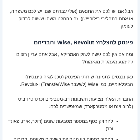
אבל אם יש לכם את התנאים (אולי עבדתם שם, יש לכם משפחה,
או אתם בתהליכי רילוקיישן), זה בהחלט משהו ששווה לבדוק
לעומק.
פינטק להצלה? Wise, Revolut וחבריהם
ומה אם אין לכם גישה לשוק האמריקאי, אבל אתם עדיין רוצים
להימנע מעמלות מוגזמות?
כאן נכנסים לתמונה שירותי הפינטק (טכנולוגיה פיננסית)
הבינלאומיים, כמו Wise (לשעבר TransferWise) ו-Revolut.
החברות האלה מציעות חשבונות רב-מטבעיים וכרטיסי דביט
(לרוב ויזה או מסטרקארד) שמאפשרים לכם:
להחזיק כסף במספר מטבעות שונים (דולר, אירו, פאונד
וכו').
להמיר כספים בין מטבעות בשערים מצוינים, קרובים