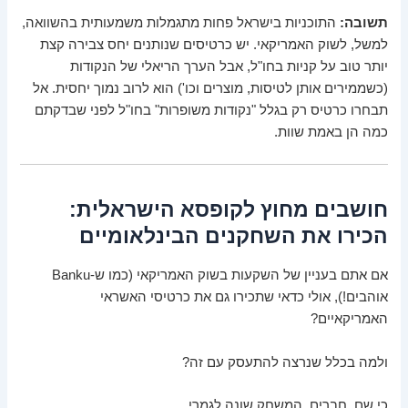
תשובה:
התוכניות בישראל פחות מתגמלות משמעותית בהשוואה,
למשל, לשוק האמריקאי. יש כרטיסים שנותנים יחס צבירה קצת
יותר טוב על קניות בחו"ל, אבל הערך הריאלי של הנקודות
(כשממירים אותן לטיסות, מוצרים וכו') הוא לרוב נמוך יחסית. אל
תבחרו כרטיס רק בגלל "נקודות משופרות" בחו"ל לפני שבדקתם
כמה הן באמת שוות.
חושבים מחוץ לקופסא הישראלית:
הכירו את השחקנים הבינלאומיים
אם אתם בעניין של השקעות בשוק האמריקאי (כמו ש-Banku
אוהבים!), אולי כדאי שתכירו גם את כרטיסי האשראי
האמריקאיים?
ולמה בכלל שנרצה להתעסק עם זה?
כי שם, חברים, המשחק שונה לגמרי.