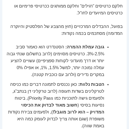
חלקם כרטיסים "רגילים" וחלקם ממותגים ככרטיסי פרימיום או
כרטיסים המיועדים לחו"ל.
בפועל, ההבדלים המרכזיים (חוץ מהצבע של הפלסטיק והיוקרה
המדומה) מסתכמים בכמה נקודות:
גובה עמלת ההמרה:
הסטנדרט הוא כאמור סביב
2.5%-3%. כרטיסים מסוימים (לרוב בתשלום שנתי גבוה
יותר או דרך מועדוני לקוחות ספציפיים) עשויים להציע
עמלה נמוכה יותר, למשל 1.5%, 1%, או אפילו 0%
במקרים נדירים (ולרוב עם כוכבית קטנה).
הטבות נלוות:
כאן נכנסים לתמונה דברים כמו כניסה
לטרקלינים בשדות תעופה (לרוב טרקליני דן בנתב"ג,
ולפעמים גישה לתוכניות כמו Priority Pass), ביטוח
נסיעות בסיסי (
חשוב מאוד לבדוק את הכיסוי
המדויק – הוא לרוב מוגבל!
), ולפעמים צבירת נקודות
משופרת (שגם אותה צריך לבדוק לעומק כמה היא
באמת שווה).