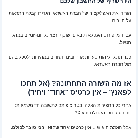
היו השריף של החשבון שלכם
הורידו את האפליקציה של חברת האשראי והגדירו קבלת התראות
על חיובים.
עברו על פירוט העסקאות באופן שוטף, רצוי כל יום-יומיים במהלך
הטיול.
ככה תוכלו לזהות טעויות או חיובים חשודים במהירות ולטפל בהם
מול חברת האשראי.
אז מה השורה התחתונה? (אל תחכו
לפאנץ' – אין כרטיס "אחד" ויחיד)
אחרי כל החפירות האלה, בטח ציפיתם לתשובה חד משמעית:
"הכרטיס הכי משתלם הוא X!".
אבל האמת היא ש…
אין כרטיס אחד שהוא "הכי טוב" לכולם.