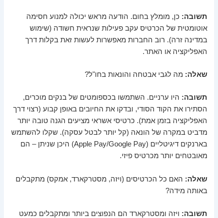
תשובה:
כן, מומלץ בחום. הודעה מראש יכולה למנוע חסימה
אוטומטית של הכרטיס עקב פעילות שנראית חשודה (שימוש
במדינה זרה). רוב החברות מאפשרות לעשות זאת בקלות דרך
האפליקציה או האתר.
שאלה:
מה לגבי אבטחה והונאות בחו"ל?
תשובה:
היו ערניים. השתמשו בכספומטים של בנקים מוכרים,
הסתירו את הקוד הסודי, ובדקו את החיובים באופן קבוע (רצוי דרך
האפליקציה בזמן אמת). כרטיסי אשראי מציעים הגנה טובה יותר
מדביט במקרה של הונאה (קל יותר לבטל עסקה). שקלו להשתמש
בארנקים דיגיטליים (Apple Pay/Google Pay) היכן שניתן – הם
מאובטחים יותר מכרטיס פיזי.
שאלה:
האם כל הכרטיסים (ויזה, מסטרקארד, אמקס) מתקבלים
באותה מידה?
תשובה:
ויזה ומסטרקארד הם הנפוצים ביותר ומתקבלים כמעט