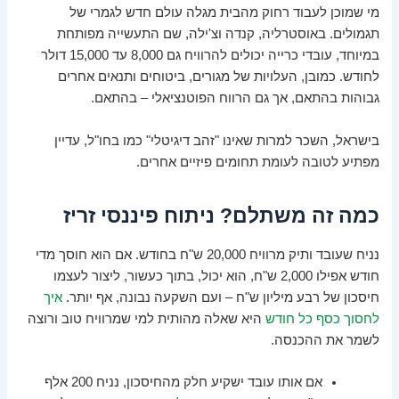
מי שמוכן לעבוד רחוק מהבית מגלה עולם חדש לגמרי של
תגמולים. באוסטרליה, קנדה וצ'ילה, שם התעשייה מפותחת
במיוחד, עובדי כרייה יכולים להרוויח גם 8,000 עד 15,000 דולר
לחודש. כמובן, העלויות של מגורים, ביטוחים ותנאים אחרים
גבוהות בהתאם, אך גם הרווח הפוטנציאלי – בהתאם.
בישראל, השכר למרות שאינו "זהב דיגיטלי" כמו בחו"ל, עדיין
מפתיע לטובה לעומת תחומים פיזיים אחרים.
כמה זה משתלם? ניתוח פיננסי זריז
נניח שעובד ותיק מרוויח 20,000 ש"ח בחודש. אם הוא חוסך מדי
חודש אפילו 2,000 ש"ח, הוא יכול, בתוך כעשור, ליצור לעצמו
חיסכון של רבע מיליון ש"ח – ועם השקעה נבונה, אף יותר.
איך
לחסוך כסף כל חודש
היא שאלה מהותית למי שמרוויח טוב ורוצה
לשמר את ההכנסה.
אם אותו עובד ישקיע חלק מהחיסכון, נניח 200 אלף