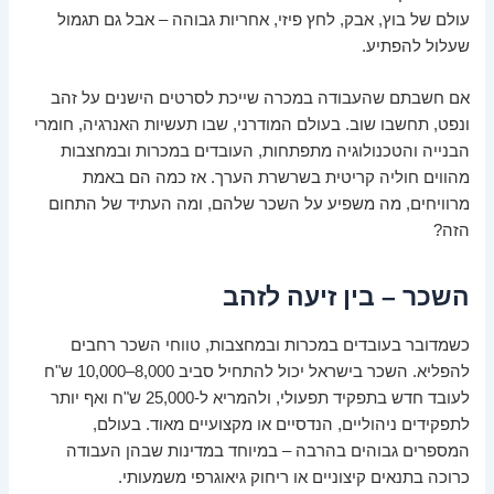
עולם של בוץ, אבק, לחץ פיזי, אחריות גבוהה – אבל גם תגמול
שעלול להפתיע.
אם חשבתם שהעבודה במכרה שייכת לסרטים הישנים על זהב
ונפט, תחשבו שוב. בעולם המודרני, שבו תעשיות האנרגיה, חומרי
הבנייה והטכנולוגיה מתפתחות, העובדים במכרות ובמחצבות
מהווים חוליה קריטית בשרשרת הערך. אז כמה הם באמת
מרוויחים, מה משפיע על השכר שלהם, ומה העתיד של התחום
הזה?
השכר – בין זיעה לזהב
כשמדובר בעובדים במכרות ובמחצבות, טווחי השכר רחבים
להפליא. השכר בישראל יכול להתחיל סביב 8,000–10,000 ש"ח
לעובד חדש בתפקיד תפעולי, ולהמריא ל-25,000 ש"ח ואף יותר
לתפקידים ניהוליים, הנדסיים או מקצועיים מאוד. בעולם,
המספרים גבוהים בהרבה – במיוחד במדינות שבהן העבודה
כרוכה בתנאים קיצוניים או ריחוק גיאוגרפי משמעותי.