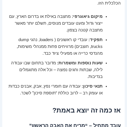
הכלכלית הזו.
מיקום גיאוגרפי:
מחצבה באילת או בדרום הארץ, עם
ייצור גדול ומעט עובדים מנוסים, תשלם יותר מאשר
מחצבה קטנה בצפון.
תפקיד:
עובדי קו ראשונים ( loaders, נהגי dump
trucks, חוצבים) מרוויחים פחות ממנהלי משימות,
מהנדסי כרייה או מפעילי ציוד כבד.
שעות נוספות ומשמרות:
מדובר בתחום שבו עבודה
לילה, שבתות וחגים נפוצה – וכל אלה מתוגמלים
בנדיבות.
תנאי סיכון:
עבודה עם חומרי נפץ, אבק, אבנים כבדות
או עומק רב – לרוב כוללת “תוספת סיכון” לשכר.
אז כמה זה יוצא באמת?
עובד מתחיל – “מריח את האבק הראשון”