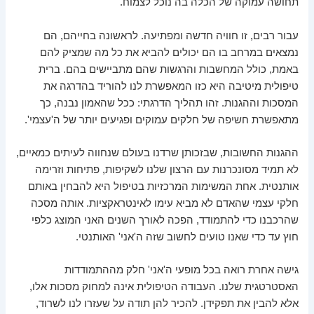
תחושה עמוקה של הכלה בה נוכל לצמוח.
עבור רבים, זו חוויה חדשה ומפתיעה. לראשונה בחייהם, הם
נמצאים במרחב בו הם יכולים להביא את כל מה שמציק להם
באמת, כולל המחשבות והרגשות שהם מתביישים בהם. ברית
טיפולית מיטיבה היא כזו המאפשרת לנו להוריד בהדרגה את
המסכות וההגנות. זהו תהליך הדרגתי: ככל שהאמון נבנה, כך
מתאפשרת חשיפה של חלקים עמוקים ופגיעים יותר של ה'עצמי'.
ההגנות החשובות, שבזכותן שרדנו בעולם שנחווה לעיתים כמאיים,
לא תמיד מסונכרנות עם הרצון שלנו לשקיפות, פתיחות וזרימה
אותנטית. אחת המשימות המרכזיות בטיפול היא להבחין באותם
חלקי עצמי שהאדם לא מביא עימו לאינטראקציות. אותה מסכה
שהרכבנו כדי להתמודד, הפכה לאורך השנים האני המוצג כלפי
חוץ עד כדי שאנו טועים לחשוב שזה ה'אני' האותנטי.
גישה אחרת רואה בכל מופעי ה'אני' חלק מההתמודדות
האסטרטגית שלנו. העבודה הטיפולית אינה למחוק מסכות אלו,
אלא להבין את תפקידן. להכיר להן תודה על שעזרו לנו לשרוד,