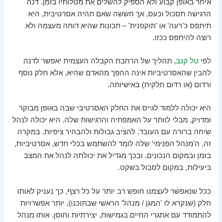
איחר באופן קבוע ולא הספיק להשלים את מטלותיו בזמן. דנה
הרגישה תסכול וכעס, אך חששה שאם תהיה אסרטיבית, היא
תיתפס כ'רעה' או 'תוקפנית' – תכונות שהיא דוחה מעצמה ולא
רוצה להיתפס ככזו.
לפי
טל קנב
, תהליך של הרחבת הקבלה העצמית יאפשר לדנה
להבין שהאסרטיביות אינה ההפך מהאדם שהיא, אלא חלק נוסף
ורדום (או רדום חלקית) באישיותה.
היא יכולה ללמוד לגייס את החלק האסרטיבי שבה באופן מבוקר
ומדויק, מבלי לוותר על האמפתיה והרגישות שלה. היא יכולה לנהל
שיחה ברורה עם העובד, להציב גבולות ולהבהיר ציפיות. במקרה
זה, ה'מנהל הפנימי' שלה לומד להשתמש בכלי חדש, אסרטיביות,
בזמן ובמקום הנכונים, ובכך מגדיל את יכולתה לנהל את המצב
ביעילות, במקום לסבול בשקט.
ככל שנאפשר לעצמנו חופש רב יותר על כל רצף, כך נעניק לאותו
חלק (שנקרא לו 'המגן / מנהל' הראשי שבתוכנו), יותר אפשרויות
להתמודד עם אתגרי החיים בגמישות, יצירתיות וחוסן. אותו מנהל