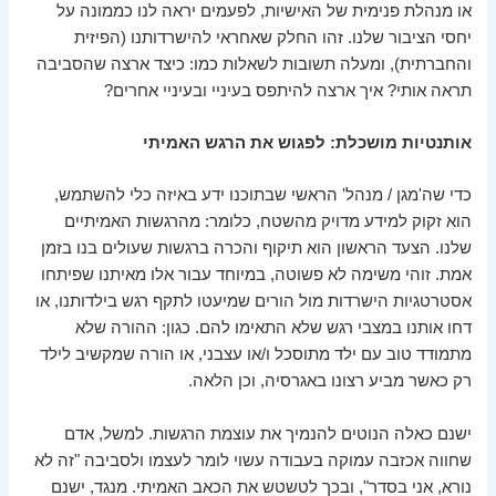
או מנהלת פנימית של האישיות, לפעמים יראה לנו כממונה על
יחסי הציבור שלנו. זהו החלק שאחראי להישרדותנו (הפיזית
והחברתית), ומעלה תשובות לשאלות כמו: כיצד ארצה שהסביבה
תראה אותי? איך ארצה להיתפס בעיניי ובעיניי אחרים?
אותנטיות מושכלת: לפגוש את הרגש האמיתי
כדי שה'מגן / מנהל' הראשי שבתוכנו ידע באיזה כלי להשתמש,
הוא זקוק למידע מדויק מהשטח, כלומר: מהרגשות האמיתיים
שלנו. הצעד הראשון הוא תיקוף והכרה ברגשות שעולים בנו בזמן
אמת. זוהי משימה לא פשוטה, במיוחד עבור אלו מאיתנו שפיתחו
אסטרטגיות הישרדות מול הורים שמיעטו לתקף רגש בילדותנו, או
דחו אותנו במצבי רגש שלא התאימו להם. כגון: ההורה שלא
מתמודד טוב עם ילד מתוסכל ו/או עצבני, או הורה שמקשיב לילד
רק כאשר מביע רצונו באגרסיה, וכן הלאה.
ישנם כאלה הנוטים להנמיך את עוצמת הרגשות. למשל, אדם
שחווה אכזבה עמוקה בעבודה עשוי לומר לעצמו ולסביבה "זה לא
נורא, אני בסדר", ובכך לטשטש את הכאב האמיתי. מנגד, ישנם