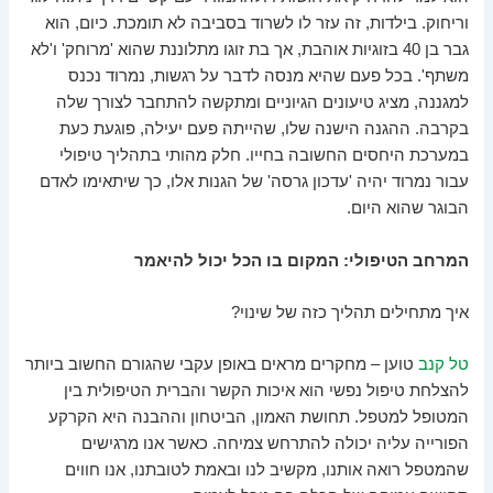
וריחוק. בילדות, זה עזר לו לשרוד בסביבה לא תומכת. כיום, הוא
גבר בן 40 בזוגיות אוהבת, אך בת זוגו מתלוננת שהוא 'מרוחק' ו'לא
משתף'. בכל פעם שהיא מנסה לדבר על רגשות, נמרוד נכנס
למגננה, מציג טיעונים הגיוניים ומתקשה להתחבר לצורך שלה
בקרבה. ההגנה הישנה שלו, שהייתה פעם יעילה, פוגעת כעת
במערכת היחסים החשובה בחייו. חלק מהותי בתהליך טיפולי
עבור נמרוד יהיה 'עדכון גרסה' של הגנות אלו, כך שיתאימו לאדם
הבוגר שהוא היום.
המרחב הטיפולי: המקום בו הכל יכול להיאמר
איך מתחילים תהליך כזה של שינוי?
טל קנב
טוען – מחקרים מראים באופן עקבי שהגורם החשוב ביותר
להצלחת טיפול נפשי הוא איכות הקשר והברית הטיפולית בין
המטופל למטפל. תחושת האמון, הביטחון וההבנה היא הקרקע
הפורייה עליה יכולה להתרחש צמיחה. כאשר אנו מרגישים
שהמטפל רואה אותנו, מקשיב לנו ובאמת לטובתנו, אנו חווים