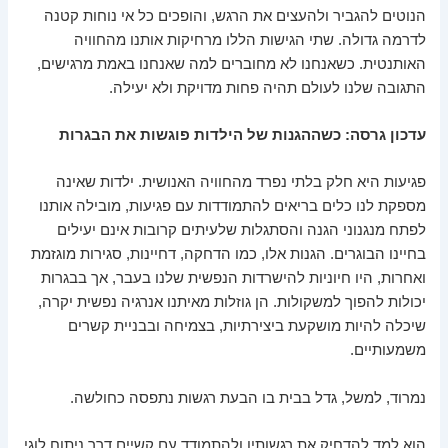
הנוטים להגביר ולהעצים את הרגש, והופכים כל אי נוחות קטנה
לדרמה גדולה. שתי הגישות הללו מרחיקות אותנו מהחוויה
האותנטית. כשאנחנו לא מחוברים למה שאנחנו באמת מרגישים,
התגובה שלנו לעולם תהיה פחות מדויקת ולא יעילה.
עדכון גרסה: כשההגנות של הילדות פוגשות את הבגרות
פגיעות היא חלק בלתי נפרד מהחוויה האנושית. ילדות שאינה
מספקת לנו כלים בריאים להתמודדות עם פגיעות, מובילה אותנו
לפתח מנגנוני הגנה והסתגלות שלעיתים קרובות אינם יעילים
בחיינו הבוגרים. הגנות אלו, כמו הדחקה, דחיינות, סגירות מוגזמת
ואחרות, היו חיוניות להישרדות הנפשית שלנו בעבר, אך בבגרות
יכולות להפוך למשקולות. הן גוזלות מאיתנו אנרגיה נפשית יקרה,
שיכלה להיות מושקעת ביצירתיות, בצמיחה ובבניית קשרים
משמעותיים.
נמרוד, למשל, גדל בבית בו הבעת רגשות נתפסה כחולשה.
הוא למד להדחיק את רגשותיו ולהתמודד עם קשיים דרך ניתוח לוגי