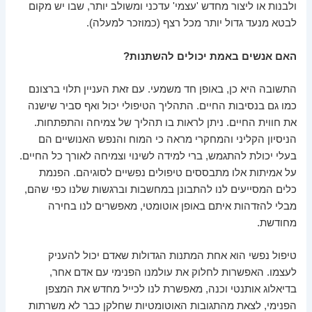
ולבנות או ליצור מחדש 'עצמי' עדכני ומשולב יותר, שבו יש מקום
לבטא מנעד גדול יותר מכל רצף (כמוזכר למעלה).
האם אנשים באמת יכולים להשתנות
?
התשובה היא כן, באופן חד משמעי. עם זאת העניין תלוי ברצונם
כמו גם בנסיבות החיים. התהליך הטיפולי יכול ואף סביר שישנה
את חווית החיים. ניתן לראות בו תהליך של צמיחה והתפתחות.
הניסיון הקליני והמחקרי מראה כי המוח והנפש האנושיים הם
בעלי יכולת להתגמש, ברי למידה לשינוי וצמיחה לאורך כל החיים.
על אמיתות אלו מתבססים טיפולים נפשיים לסוגיהם. הפנמת
כלים המסייעים לנו להתבונן במחשבות וברגשות שלנו כפי שהם,
מבלי להזדהות איתם באופן אוטומטי, מאפשרים לנו בחירה
מחודשת.
טיפול נפשי הוא אחת המתנות הגדולות שאדם יכול להעניק
לעצמו. האפשרות לחלוק את עולמנו הפנימי עם אדם אחר,
בדיאלוג אותנטי וכנה, מאפשרת לנו לכייל מחדש את המצפן
הפנימי, לצאת מהתגובות האוטומטיות שחלקן כבר לא משרתות